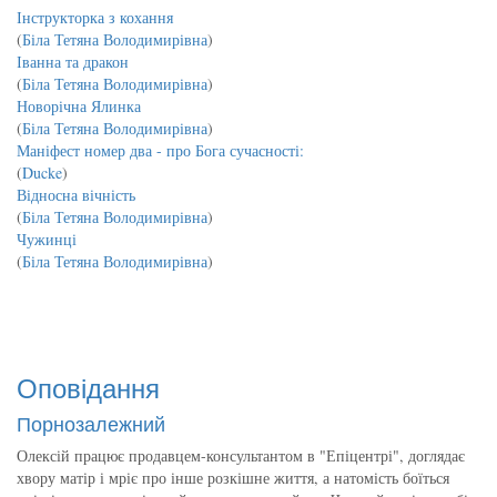
Інструкторка з кохання
(
Біла Тетяна Володимирівна
)
Іванна та дракон
(
Біла Тетяна Володимирівна
)
Новорічна Ялинка
(
Біла Тетяна Володимирівна
)
Маніфест номер два - про Бога сучасності:
(
Ducke
)
Відносна вічність
(
Біла Тетяна Володимирівна
)
Чужинці
(
Біла Тетяна Володимирівна
)
Оповідання
Порнозалежний
Олексій працює продавцем-консультантом в "Епіцентрі", доглядає
хвору матір і мріє про інше розкішне життя, а натомість боїться