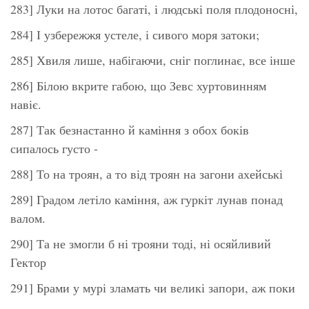
283] Луки на лотос багаті, і людські поля плодоносні,
284] І узбережжя устеле, і сивого моря затоки;
285] Хвиля лише, набігаючи, сніг поглинає, все інше
286] Білою вкрите габою, що Зевс хуртовинням
навіє.
287] Так безнастанно й каміння з обох боків
сипалось густо -
288] То на троян, а то від троян на загони ахейські
289] Градом летіло каміння, аж гуркіт лунав понад
валом.
290] Та не змогли б ні трояни тоді, ні осяйливий
Гектор
291] Брами у мурі зламать чи великі запори, аж поки