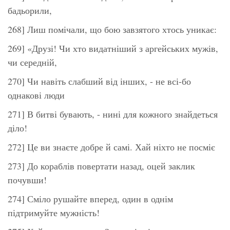
бадьорили,
268] Лиш помічали, що бою завзятого хтось уникає:
269] «Друзі! Чи хто видатніший з аргейських мужів,
чи середній,
270] Чи навіть слабший від інших, - не всі-бо
однакові люди
271] В битві бувають, - нині для кожного знайдеться
діло!
272] Це ви знаєте добре й самі. Хай ніхто не посміє
273] До кораблів повертати назад, оцей заклик
почувши!
274] Сміло рушайте вперед, один в однім
підтримуйте мужність!