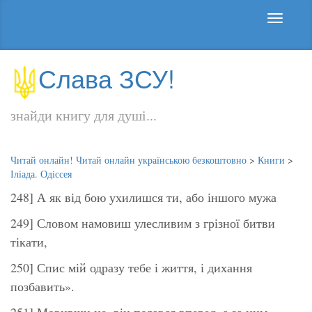
Слава ЗСУ!
знайди книгу для душі...
Читай онлайн! Читай онлайн українською безкоштовно
>
Книги
>
Іліада. Одіссея
248] А як від бою ухилишся ти, або іншого мужа
249] Словом намовиш улесливим з грізної битви
тікати,
250] Спис мій одразу тебе і життя, і дихання
позбавить».
251] Мовивши це, він подався вперед, а за ним