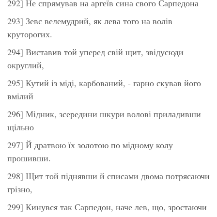
292] Не спрямував на аргеїв сина свого Сарпедона
293] Зевс велемудрий, як лева того на волів
круторогих.
294] Виставив той уперед свій щит, звідусюди
округлий,
295] Кутий із міді, карбований, - гарно скував його
вмілий
296] Мідник, зсередини шкури волові приладивши
щільно
297] Й дратвою їх золотою по мідному колу
прошивши.
298] Щит той піднявши й списами двома потрясаючи
грізно,
299] Кинувся так Сарпедон, наче лев, що, зростаючи