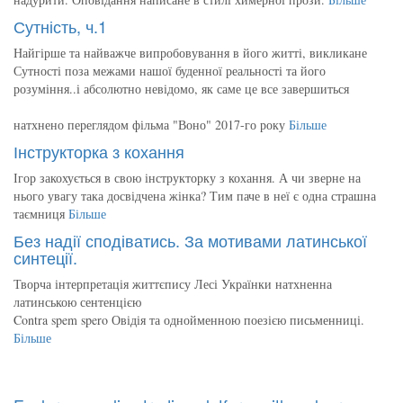
Сутність, ч.1
Найгірше та найважче випробовування в його житті, викликане
Сутності поза межами нашої буденної реальності та його
розуміння..і абсолютно невідомо, як саме це все завершиться
натхнено переглядом фільма "Воно" 2017-го року
Більше
Інструкторка з кохання
Ігор закохується в свою інструкторку з кохання. А чи зверне на
нього увагу така досвідчена жінка? Тим паче в неї є одна страшна
таємниця
Більше
Без надії сподіватись. За мотивами латинської
синтеції.
Творча інтерпретація життєпису Лесі Українки натхненна
латинською сентенцією
Contra spem spero Овідія та однойменною поезією письменниці.
Більше