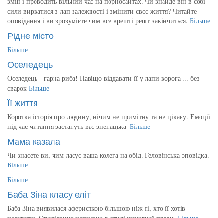
змін і проводить вільний час на порносайтах. Чи знайде він в собі
сили вирватися з лап залежності і змінити своє життя? Читайте
оповідання і ви зрозумієте чим все врешті решт закінчиться.
Більше
Рідне місто
Більше
Оселедець
Оселедець - гарна риба! Навіщо віддавати її у лапи ворога ... без
сварок
Більше
Її життя
Коротка історія про людину, нічим не примітну та не цікаву. Емоції
під час читання застануть вас зненацька.
Більше
Мама казала
Чи знаєете ви, чим ласує ваша колега на обід. Геловінська оповідка.
Більше
Більше
Баба Зіна класу еліт
Баба Зіна виявилася аферисткою більшою ніж ті, хто її хотів
надурити. Оповідання написане в стилі химерної прози.
Більше