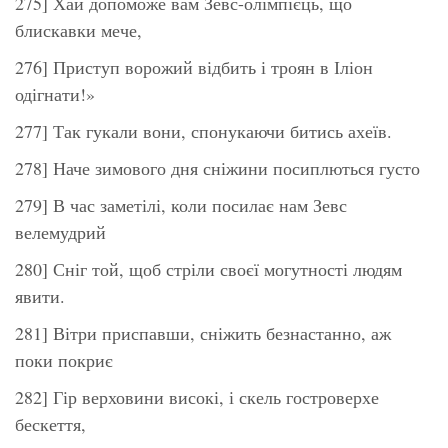
275] Хай допоможе вам Зевс-олімпієць, що
блискавки мече,
276] Приступ ворожий відбить і троян в Іліон
одігнати!»
277] Так гукали вони, спонукаючи битись ахеїв.
278] Наче зимового дня сніжини посиплються густо
279] В час заметілі, коли посилає нам Зевс
велемудрий
280] Сніг той, щоб стріли своєї могутності людям
явити.
281] Вітри приспавши, сніжить безнастанно, аж
поки покриє
282] Гір верховини високі, і скель гостроверхе
бескеття,