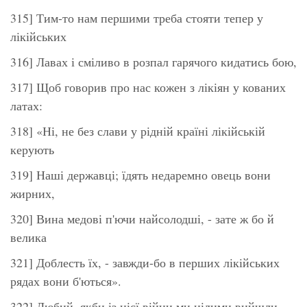
315] Тим-то нам першими треба стояти тепер у
лікійських
316] Лавах і сміливо в розпал гарячого кидатись бою,
317] Щоб говорив про нас кожен з лікіян у кованих
латах:
318] «Ні, не без слави у рідній країні лікійській
керують
319] Наші державці; їдять недаремно овець вони
жирних,
320] Вина медові п'ючи найсолодші, - зате ж бо й
велика
321] Доблесть їх, - завжди-бо в перших лікійських
рядах вони б'ються».
322] Любий, якби із цієї війни ми цілими вийшли,