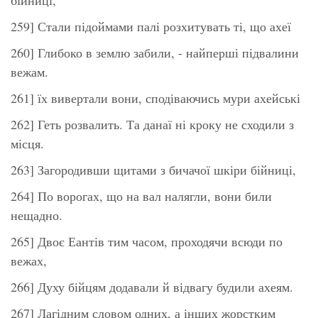
259] Стали підоймами палі розхитувать ті, що ахеї
260] Глибоко в землю забили, - найперші підвалини
вежам.
261] їх вивертали вони, сподіваючись мури ахейські
262] Геть розвалить. Та данаї ні кроку не сходили з
місця.
263] Загородивши щитами з бичачої шкіри бійниці,
264] По ворогах, що на вал налягли, вони били
нещадно.
265] Двоє Еантів тим часом, проходячи всюди по
вежах,
266] Духу бійцям додавали й відвагу будили ахеям.
267] Лагідним словом одних, а інших жорстким