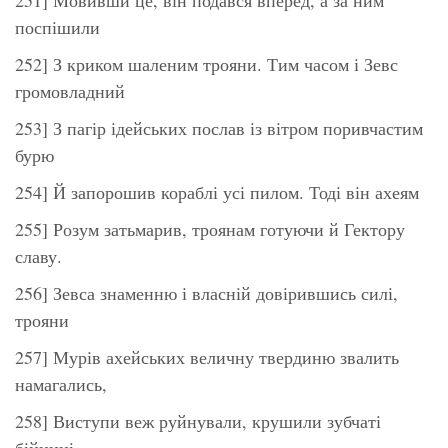
поспішили
252] З криком шаленим трояни. Тим часом і Зевс
громовладний
253] З пагір ідейських послав із вітром поривчастим
бурю
254] Й запорошив кораблі усі пилом. Тоді він ахеям
255] Розум затьмарив, троянам готуючи й Гектору
славу.
256] Зевса знаменню і власній довірившись силі,
трояни
257] Мурів ахейських величну твердиню звалить
намагались,
258] Виступи веж руйнували, крушили зубчаті
бійниці,