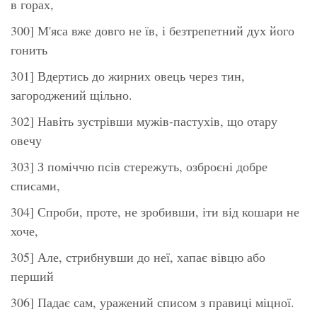
в горах,
300] М'яса вже довго не їв, і безтрепетний дух його
гонить
301] Вдертись до жирних овець через тин,
загороджений щільно.
302] Навіть зустрівши мужів-пастухів, що отару
овечу
303] З поміччю псів стережуть, озброєні добре
списами,
304] Спроби, проте, не зробивши, іти від кошари не
хоче,
305] Але, стрибнувши до неї, хапає вівцю або
перший
306] Падає сам, уражений списом з правиці міцної.