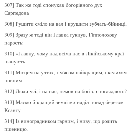
307] Так же тоді спонукав богорівного дух
Сарпедона
308] Рушити сміло на вал і крушити зубчать-бійниці.
309] Зразу ж тоді він Главка гукнув, Гіпполохову
парость:
310] «Главку, чому над всіма нас в Лікійському краї
шанують
311] Місцем на учтах, і м'ясом найкращим, і келихом
повним
312] Люди усі, і на нас, немов на богів, споглядають?
313] Маємо й кращий землі ми наділ понад берегом
Ксанту
314] Із виноградником гарним, і ниву, що родить
пшеницю.