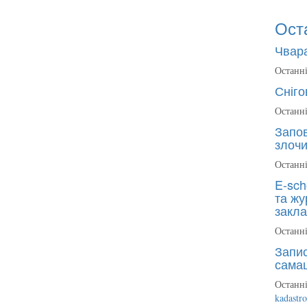
Ост
Чвара
Останні
Сніго
Останні
Запов
злочи
Останні
E-sch
та жу
закла
Останні
Запис
сама
Останні
kadastr