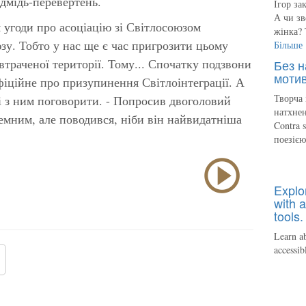
едмідь-перевертень.
Ігор за
А чи зв
 угоди про асоціацію зі Світлосоюзом
жінка? 
юзу. Тобто у нас ще є час пригрозити цьому
Більше
траченої території. Тому... Спочатку подзвони
Без н
мотив
іційне про призупинення Світлоінтеграції. А
Творча 
ні з ним поговорити. - Попросив двоголовий
натхнен
чемним, але поводився, ніби він найвидатніша
Contra 
поезіє
Explo
with a
tools.
Learn ab
accessib