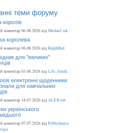
анні теми форуму
 королів
й коментар 06.08.2026 від
Michael sek
ва королева
й коментар 06.08.2026 від
RalphBed
ідник для "великих"
нців
й коментар 03.08.2026 від
Life_Guide
ools електронні щоденники
рнали для навчальних
дів
й коментар 18.07.2026 від
ALEXvob
ки українського
шедшого
й коментар 07.07.2026 від
Pyblichnaya
ovaya