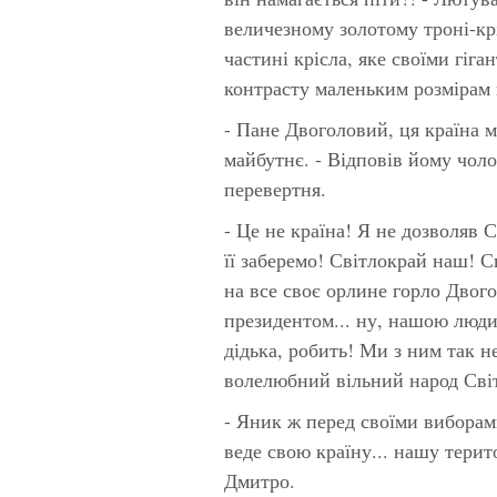
величезному золотому троні-кр
частині крісла, яке своїми гіг
контрасту маленьким розмірам 
- Пане Двоголовий, ця країна ма
майбутнє. - Відповів йому чоло
перевертня.
- Це не країна! Я не дозволяв С
її заберемо! Світлокрай наш! Св
на все своє орлине горло Двого
президентом... ну, нашою людин
дідька, робить! Ми з ним так н
волелюбний вільний народ Сві
- Яник ж перед своїми виборам
веде свою країну... нашу терит
Дмитро.