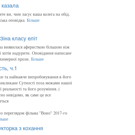
 казала
ете ви, чим ласує ваша колега на обід.
ська оповідка.
Більше
Зіна класу еліт
на виявилася аферисткою більшою ніж
 її хотів надурити. Оповідання написане
 химерної прози.
Більше
сть, ч.1
е та найважче випробовування в його
викликане Сутності поза межами нашої
ї реальності та його розуміння..і
но невідомо, як саме це все
иться
о переглядом фільма "Воно" 2017-го
льше
укторка з кохання