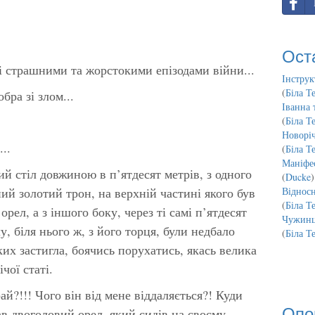
Ост
 зі страшними та жорстокими епізодами війни...
Інструк
(
Біла Т
бра зі злом...
Іванна 
(
Біла Т
Новорі
..
(
Біла Т
Маніфес
ий стіл довжиною в п’ятдесят метрів, з одного
(
Ducke
)
ий золотий трон, на верхній частині якого був
Відносн
(
Біла Т
рел, а з іншого боку, через ті самі п’ятдесят
Чужинц
у, біля нього ж, з його торця, були недбало
(
Біла Т
ких застигла, боячись порухатись, якась велика
чої статі.
й?!!! Чого він від мене віддаляється?! Куди
Опо
ав двоголовий орел, який сидів на своєму