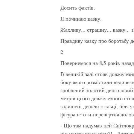
Досить фактів.
Я починаю казку.
Жахливу... страшну... казку...
Правдиву казку про боротьбу до
2
Повернемося на 8,5 років назад.
В великій залі стояв довжелезн
боку якого розмістили величезн
зроблений золотий двоголовий о
метрів цього довжелезного стол
залишені дешеві стільці, біля я
фігура істоти-перевертня чолові
- Що там надумав цей Світлокра
він намагається піти?! - Лютув