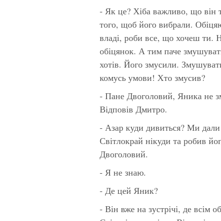
- Як це? Хіба важливо, що він 
того, щоб його вибрали. Обіцяю
владі, роби все, що хочеш ти. 
обіцянок. А тим паче змушуват
хотів. Його змусили. Змушуват
комусь умови! Хто змусив?
- Пане Двоголовий, Яника не зм
Відповів Дмитро.
- Азар куди дивиться? Ми дали 
Світлокрай нікуди та робив йо
Двоголовий.
- Я не знаю.
- Де цей Яник?
- Він вже на зустрічі, де всім 