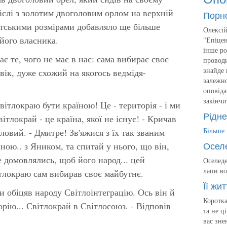
іслі з золотим двоголовим орлом на верхній
Порн
антськими розмірами добавляло ще більше
Олексій
його власника.
"Епіцен
інше ро
є те, чого не має в нас: сама вибирає своє
проводи
знайде 
вік, дуже схожий на якогось ведмідя-
залежно
оповіда
закінчи
вітлокраю бути країною! Це - територія - і ми
Рідне
ітлокрай - це країна, якої не існує! - Кричав
Більше
ловий. - Дмитре! Зв'яжися з їх так званим
Осел
ою.. з Яником, та спитай у нього, що він,
е домовлялись, щоб його народ... цей
Оселеде
лапи во
тлокраю сам вибирав своє майбутнє.
Її жит
и обіцяв народу Світлоінтеграцію. Ось він й
Коротка
орію... Світлокрай в Світлосоюз. - Відповів
та не ц
вас зне