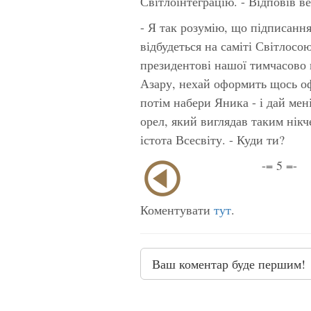
Світлоінтеграцію. - Відповів в
- Я так розумію, що підписання
відбудеться на саміті Світлосо
президентові нашої тимчасово в
Азару, нехай оформить щось оф
потім набери Яника - і дай ме
орел, який виглядав таким нік
істота Всесвіту. - Куди ти?
-= 5 =-
Коментувати
тут
.
Ваш коментар буде першим!