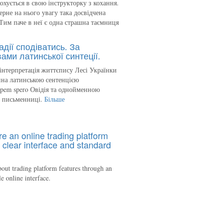
кохується в свою інструкторку з кохання.
ерне на нього увагу така досвідчена
Тим паче в неї є одна страшна таємниця
адії сподіватись. За
ами латинської синтеції.
інтерпретація життєпису Лесі Українки
на латинською сентенцією
spem spero Овідія та однойменною
ю письменниці.
Більше
re an online trading platform
 clear interface and standard
out trading platform features through an
le online interface.