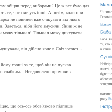
Мама
там обіцяв перед виборами? Це ж все було для
ть те, чого хочуть інші. А потім, коли при
Чи знає
Геловін
Народ не повинен вже очікувати від нього
Більше
и. Здається, ніби його змусили. Яник ж не
Баба 
и можу тільки я! Тільки я можу диктувати
Баба Зі
ті, хто
ушували, він дійсно хоче в Світлосоюз. -
в стилі
Сутні
Найгірш
йому гроші за те, щоб він не пускав
житті, 
го слабким. - Невдоволено промовив
буденно
абсолют
заверш
натхнен
року
Бі
обіцяє, що ось-ось обов'язково підпише
Інстр