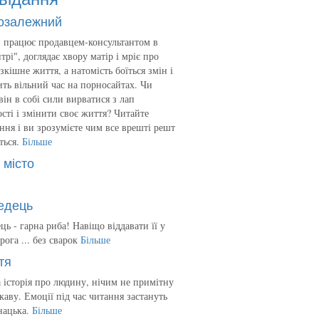
озалежний
 працює продавцем-консультантом в
трі", доглядає хвору матір і мріє про
зкішне життя, а натомість боїться змін і
ть вільний час на порносайтах. Чи
він в собі сили вирватися з лап
сті і змінити своє життя? Читайте
ння і ви зрозумієте чим все врешті решт
ться.
Більше
 місто
едець
ць - гарна риба! Навіщо віддавати її у
рога ... без сварок
Більше
тя
 історія про людину, нічим не примітну
ікаву. Емоції під час читання застануть
нацька.
Більше