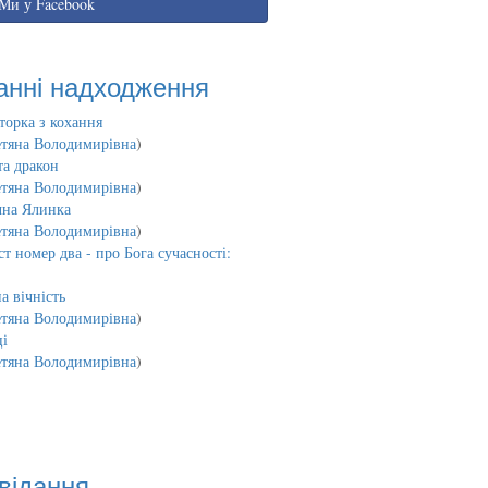
Ми у Facebook
анні надходження
торка з кохання
етяна Володимирівна
)
та дракон
етяна Володимирівна
)
чна Ялинка
етяна Володимирівна
)
т номер два - про Бога сучасності:
а вічність
етяна Володимирівна
)
і
етяна Володимирівна
)
відання