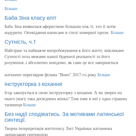
Більше
Баба Зіна класу еліт
Баба Зіна виявилася аферисткою більшою ніж ті, хто її хотів
надурити. Оповідання написане в стилі химерної прози.
Більше
Сутність, ч.1
Найгірше та найважче випробовування в його житті, викликане
Сутності поза межами нашої буденної реальності та його
розуміння..і абсолютно невідомо, як саме це все завершиться
натхнено переглядом фільма "Воно" 2017-го року
Більше
Інструкторка з кохання
Ігор закохується в свою інструкторку з кохання. А чи зверне на
нього увагу така досвідчена жінка? Тим паче в неї є одна страшна
таємниця
Більше
Без надії сподіватись. За мотивами латинської
синтеції.
Творча інтерпретація життєпису Лесі Українки натхненна
латинською сентенцією