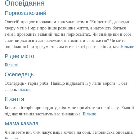
Оповідання
Порнозалежний
Олексій працює продавцем-консультантом в "Епіцентрі", доглядає
хвору матір і мріє про інше розкішне життя, а натомість боїться
змін і проводить вільний час на порносайтах. Чи знайде він в собі
сили вирватися з лап залежності і змінити своє життя? Читайте
оповідання і ви зрозумієте чим все врешті решт закінчиться.
Більше
Рідне місто
Більше
Оселедець
Оселедець - гарна риба! Навіщо віддавати її у лапи ворога ... без
сварок
Більше
Її життя
Коротка історія про людину, нічим не примітну та не цікаву. Емоції
під час читання застануть вас зненацька.
Більше
Мама казала
Чи знаєете ви, чим ласує ваша колега на обід. Геловінська оповідка.
Більше