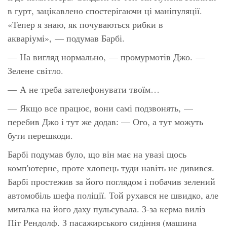
в гурт, зацікавлено спостерігаючи ці маніпуляції.
«Тепер я знаю, як почуваються рибки в
акваріумі»,
— подумав Барбі.
— На вигляд нормально, — промурмотів Джо. —
Зелене світло.
— А не треба зателефонувати твоїм…
— Якщо все працює, вони самі подзвонять, —
перебив Джо і тут же додав: — Ого, а тут можуть
бути перешкоди.
Барбі подумав було, що він має на увазі щось
комп'ютерне, проте хлопець туди навіть не дивився.
Барбі простежив за його поглядом і побачив зелений
автомобіль шефа поліції. Той рухався не швидко, але
мигалка на його даху пульсувала. З-за керма виліз
Піт Рендолф. З пасажирського сидіння (машина