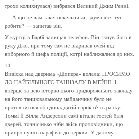
трохи колихнулася) вибрався Великий Джим Ренні.
— А що це вам таке, пекельники, здумалося тут
робити? — запитав він.
У куртці в Барбі запищав телефон. Він ткнув його в
руку Джо, при тому сам не відривав очей від
виборного й шефа поліції, котрі наближалися до них.
14
Вивіска над дверима «Діппера» волала: ПРОСИМО
ДО НАЙБІЛЬШОГО ТАНЦЗАЛУ В МЕЙНІ! І
вперше за всю історію цього придорожнього закладу
на його танцювальному майданчику було не
протовпитися об одинадцятій сорок п'ять ранку.
Томмі й Вілла Андерсони самі вітали гостей біля
дверей, точнісінько ніби якісь проповідники, що
припрошують парафіян до церкви. У даному