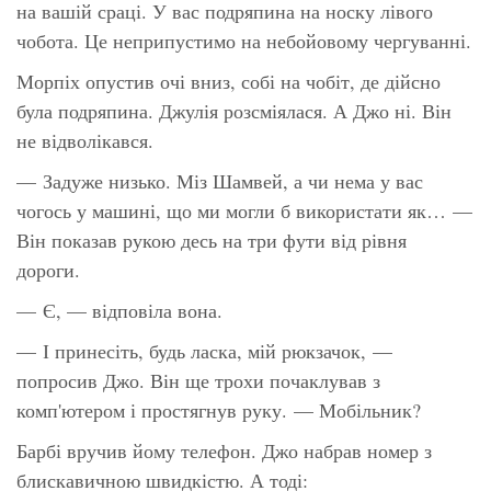
на вашій сраці. У вас подряпина на носку лівого
чобота. Це неприпустимо на небойовому чергуванні.
Морпіх опустив очі вниз, собі на чобіт, де дійсно
була подряпина. Джулія розсміялася. А Джо ні. Він
не відволікався.
— Задуже низько. Міз Шамвей, а чи нема у вас
чогось у машині, що ми могли б використати як… —
Він показав рукою десь на три фути від рівня
дороги.
— Є, — відповіла вона.
— І принесіть, будь ласка, мій рюкзачок, —
попросив Джо. Він ще трохи почаклував з
комп'ютером і простягнув руку. — Мобільник?
Барбі вручив йому телефон. Джо набрав номер з
блискавичною швидкістю. А тоді: