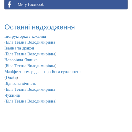
Ми у Facebook
Останні надходження
Інструкторка з кохання
(
Біла Тетяна Володимирівна
)
Іванна та дракон
(
Біла Тетяна Володимирівна
)
Новорічна Ялинка
(
Біла Тетяна Володимирівна
)
Маніфест номер два - про Бога сучасності:
(
Ducke
)
Відносна вічність
(
Біла Тетяна Володимирівна
)
Чужинці
(
Біла Тетяна Володимирівна
)