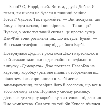
— Бенні? О, Норрі, окей. Ви там, друзі? Добре. Я
певен, ви ніколи не бували в пивниці раніше.
Готові?
Чудово.
Так і тримайте. — Він послухав, що
йому звідти казали, і вишкірився. — Та ви що?
Чуваки, у мене тут такий сигнал, це просто
супер.
Вай-Фай вони розігнали так, що
аж гуде.
Бувай. —
Він склав телефон і знову віддав його Барбі.
Повернулася Джулія з рюкзаком Джо і картонкою, в
якій лежали залишки надзвичайного недільного
випуску «Демократа». Джо поставав ПаверБук на
картонну коробку (раптове підняття зображення від
рівня землі аж спричинило в Барбі легке
запаморочення), перевірив його й оголосив, що все в
абсолютному стані. Порився у своєму рюкзаку,
дістав звідти чорну коробочку з антеною і підключив
її до комп'ютера. Солдати по той бік Купола збилися