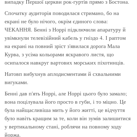
випадку Першої церкви рок-гуртів прямо з Бостона.
Спочатку аудиторія поводилася стримано, бо на
екрані не було нічого, окрім єдиного слова:
ЧЕКАННЯ. Бенні з Норрі підключили апаратуру й
увімкнули телевізійний кабель у гніздо 4. І раптом
на екрані на повний зріст з'явилася дорога Мала
Курва, з усіма кольорами яскравого листя, що
осипалося навкруг вартових морських піхотинців.
Натовп вибухнув аплодисментами й схвальними
вигуками.
Бенні дав п'ять Норрі, але Норрі цього було замало;
вона поцілувала його просто в губи, і то міцно. Це
була найщасливіша мить у його житті, це відчуття
було навіть кращим за те, коли він зумів залишитися
у вертикальному стані, роблячи на повному ходу
йоржа.