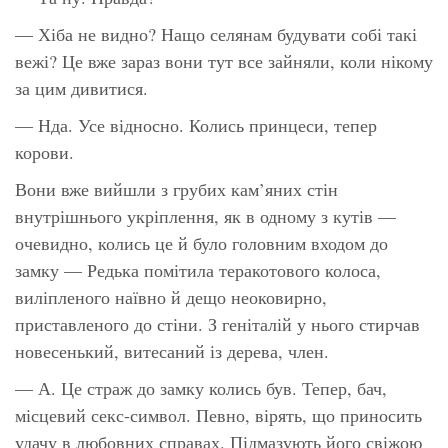
— Хіба не видно? Нащо селянам будувати собі такі
вежі? Це вже зараз вони тут все зайняли, коли нікому
за цим дивитися.
— Нда. Усе відносно. Колись принцеси, тепер
корови.
Вони вже вийшли з грубих кам’яних стін
внутрішнього укріплення, як в одному з кутів —
очевидно, колись це й було головним входом до
замку — Редька помітила теракотового колоса,
виліпленого наївно й дещо неоковирно,
приставленого до стіни. З геніталій у нього стирчав
новесенький, витесаний із дерева, член.
— А. Це страж до замку колись був. Тепер, бач,
місцевий секс-символ. Певно, вірять, що приносить
удачу в любовних справах. Підмазують його свіжою