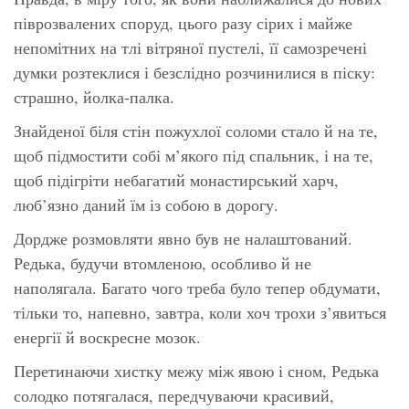
піврозвалених споруд, цього разу сірих і майже
непомітних на тлі вітряної пустелі, її самозречені
думки розтеклися і безслідно розчинилися в піску:
страшно, йолка-палка.
Знайденої біля стін пожухлої соломи стало й на те,
щоб підмостити собі м’якого під спальник, і на те,
щоб підігріти небагатий монастирський харч,
люб’язно даний їм із собою в дорогу.
Дордже розмовляти явно був не налаштований.
Редька, будучи втомленою, особливо й не
наполягала. Багато чого треба було тепер обдумати,
тільки то, напевно, завтра, коли хоч трохи з’явиться
енергії й воскресне мозок.
Перетинаючи хистку межу між явою і сном, Редька
солодко потягалася, передчуваючи красивий,