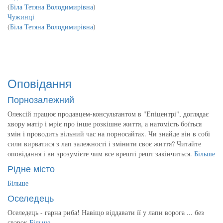
(
Біла Тетяна Володимирівна
)
Чужинці
(
Біла Тетяна Володимирівна
)
Оповідання
Порнозалежний
Олексій працює продавцем-консультантом в "Епіцентрі", доглядає
хвору матір і мріє про інше розкішне життя, а натомість боїться
змін і проводить вільний час на порносайтах. Чи знайде він в собі
сили вирватися з лап залежності і змінити своє життя? Читайте
оповідання і ви зрозумієте чим все врешті решт закінчиться.
Більше
Рідне місто
Більше
Оселедець
Оселедець - гарна риба! Навіщо віддавати її у лапи ворога ... без
сварок
Більше