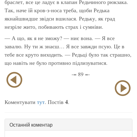
браслет, все це ладує в клапан Редьчиного рюкзака.
Так, наче їй кров-з-носа треба, щоби Редька
якнайшвидше звідси вшилася. Редьку, як град
незріле жито, побивають страх і сумніви.
— А що, як я не зможу? — ниє вона. — Я все
завалю. Ну ти ж знаєш… Я все завжди псую. Це в
тебе все круто виходить. — Редьці було так страшно,
що навіть не було противно підлизуватися.
-= 89 =-
4
Коментувати
тут
. Постів
.
Останній коментар