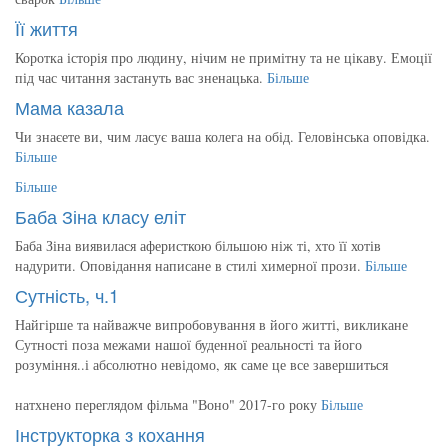
Її життя
Коротка історія про людину, нічим не примітну та не цікаву. Емоції
під час читання застануть вас зненацька.
Більше
Мама казала
Чи знаєете ви, чим ласує ваша колега на обід. Геловінська оповідка.
Більше
Більше
Баба Зіна класу еліт
Баба Зіна виявилася аферисткою більшою ніж ті, хто її хотів
надурити. Оповідання написане в стилі химерної прози.
Більше
Сутність, ч.1
Найгірше та найважче випробовування в його житті, викликане
Сутності поза межами нашої буденної реальності та його
розуміння..і абсолютно невідомо, як саме це все завершиться
натхнено переглядом фільма "Воно" 2017-го року
Більше
Інструкторка з кохання