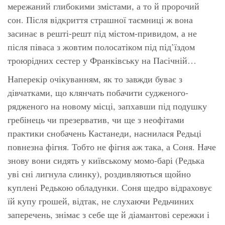
мережаний глибокими змістами, а то й пророчий
сон. Після відкриття страшної таємниці ж вона
засинає в решті-решт під містом-привидом, а не
після піваса з жовтим полосатіком під під’їздом
троюрідних сестер у Франківську на Пасічній…
Наперекір очікуванням, як то завжди буває з
дівчатками, що клянчать побачити судженого-
рядженого на новому місці, запхавши під подушку
гребінець чи презерватив, чи ще з неофітами
практики снобачень Кастанеди, наснилася Редьці
повнезна фігня. Тобто не фігня аж така, а Соня. Наче
знову вони сидять у київському момо-барі (Редька
уві сні лигнула слинку), роздивляються щойно
куплені Редькою обладунки. Соня щедро відраховує
їй купу грошей, відтак, не слухаючи Редьчиних
заперечень, знімає з себе ще й діамантові сережки і