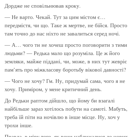
Дордже не сповільнював кроку.
— Не варто. Чекай. Тут за цим містом є…
передмістя, чи що. Таке ж мертве, не бійся. Просто
там точно до нас ніхто не завалиться серед ночі.
— А… чого ти не хочеш просто поговорити з тими
людьми? — Редька мало що розуміла. Це ж його
земляки, майже піддані, чи, може, в них тут жевріє
пам’ять про міжкласову боротьбу вікової давності?
— Чого не хочу? Гм. Ну, придумай сама, чого я не
хочу. Приміром, у мене критичний день.
До Редьки раптом дійшло, що йому би взагалі
найбільше зараз хотілось побути на самоті. Мабуть,
треба їй піти на ночівлю в інше місце. Ну, хоч у
трохи інше.
Правда, в міру того, як вони наближалися до нових