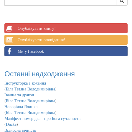
Опублікувати книгу!
Опублікувати оповідання!
Ми у Facebook
Останні надходження
Інструкторка з кохання
(
Біла Тетяна Володимирівна
)
Іванна та дракон
(
Біла Тетяна Володимирівна
)
Новорічна Ялинка
(
Біла Тетяна Володимирівна
)
Маніфест номер два - про Бога сучасності:
(
Ducke
)
Відносна вічність