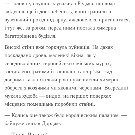
— головне, слушно зауважила Редька, що вода
звідусіль ще й досі цебенить, вони трапили в
вузенький прохід під арку, аж довелось пригинатися,
і тут же, за рогом, перед ними постала химерна
багаторівнева будівля.
Високі стіни вже торкнула руйнація. На дахах
поскладано дрова, маленькі вікна, як у
середньовічних європейських міських мурах,
заставлено ґратами й завішано ганчір’ям. Над
дверима казна-скільки років уже висіли химерні
обереги з козячими чи яковими черепами. Всередині
мукала худоба — видно, на перших поверхах
місцевих помешкань поробили стайні.
— Колись оце також було королівським палацом, —
байдуже сказав Дордже.
— Та ну. Правда?