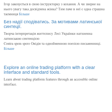
Ігор закохується в свою інструкторку з кохання. А чи зверне на
нього увагу така досвідчена жінка? Тим паче в неї є одна страшна
таємниця
Більше
Без надії сподіватись. За мотивами латинської
синтеції.
Творча інтерпретація життєпису Лесі Українки натхненна
латинською сентенцією
Contra spem spero Овідія та однойменною поезією письменниці.
Більше
Explore an online trading platform with a clear
interface and standard tools.
Learn about trading platform features through an accessible online
interface.