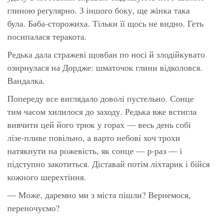
глиною регулярно. З іншого боку, ще жінка така
була. Баба-сторожиха. Тільки її щось не видно. Геть
посипалася теракота.
Редька дала стражеві щовбан по носі й злодійкувато
озирнулася на Дордже: шматочок глини відколовся.
Вандалка.
Попереду все виглядало доволі пустельно. Сонце
тим часом хилилося до заходу. Редька вже встигла
вивчити цей його трюк у горах — весь день собі
лізе-пливе повільно, а варто небові хоч трохи
натякнути на рожевість, як сонце — р-раз — і
підступно закотиться. Діставай потім ліхтарик і бійся
кожного шерехтіння.
— Може, даремно ми з міста пішли? Вернемося,
переночуємо?