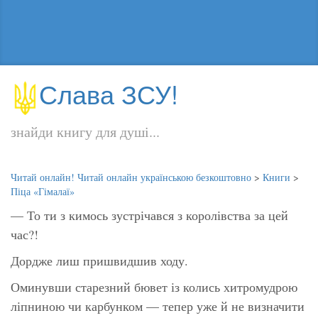
Слава ЗСУ!
знайди книгу для душі...
Читай онлайн! Читай онлайн українською безкоштовно
>
Книги
>
Піца «Гімалаї»
— То ти з кимось зустрічався з королівства за цей
час?!
Дордже лиш пришвидшив ходу.
Оминувши старезний бювет із колись хитромудрою
ліпниною чи карбунком — тепер уже й не визначити