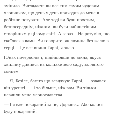
змінило. Виглядаєте ви все тим самим чудовим
хлопчиком, що день у день приходив до мене в
робітню позувати. Але тоді ви були простим,
безпосереднім, ніжним, ви були найчистішим
створінням у цілому світі. А зараз... Не розумію, що
скоїлося з вами. Ви говорите, як людина без жалю в
серці... Це все вплив Гаррі, я знаю.
Юнак почервонів і, підійшовши до вікна, якусь
хвилину дивився на колихке зело саду, заллятого
сонцем.
— Я, Безіле, багато що завдячую Гаррі, — озвався
він урешті, — і то більше, ніж вам. Ви тільки
навчили мене марнославства.
— І я вже покараний за це, Доріане... Або колись
буду покараний.