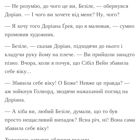
— Не розумію, до чого це ви, Безіле, — обернувся
Доріан. — І чого ви хочете від мене? Ну, чого?
— Я хочу того Доріана Ґрея, що я малював, — сумно
промовив художник.
— Безіле, — сказав Доріан, підходячи до нього і
кладучи руку йому на плече. — Ви прийшли занадто
пізно. Вчора, коли я почув, що Сібіл Вейн збавила
себе віку...
— Збавила себе віку! О Боже! Невже це правда? —
аж зойкнув Голворд, зводячи нажаханий погляд на
Доріана.
— А хіба ви, любий Безіле, думали, що то був
просто нещасливий випадок? Ясна річ, ні! Вона сама
збавила себе віку!
Художник затулив обличчя руками.