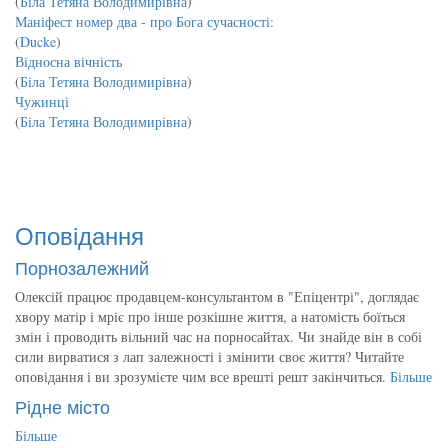
(
Біла Тетяна Володимирівна
)
Маніфест номер два - про Бога сучасності:
(
Ducke
)
Відносна вічність
(
Біла Тетяна Володимирівна
)
Чужинці
(
Біла Тетяна Володимирівна
)
Оповідання
Порнозалежний
Олексій працює продавцем-консультантом в "Епіцентрі", доглядає
хвору матір і мріє про інше розкішне життя, а натомість боїться
змін і проводить вільний час на порносайтах. Чи знайде він в собі
сили вирватися з лап залежності і змінити своє життя? Читайте
оповідання і ви зрозумієте чим все врешті решт закінчиться.
Більше
Рідне місто
Більше