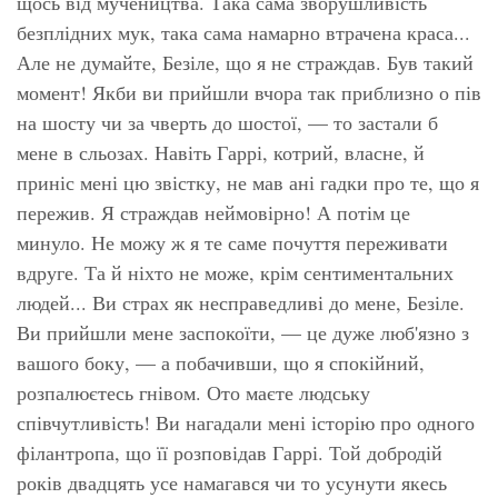
щось від мучеництва. Така сама зворушливість
безплідних мук, така сама намарно втрачена краса...
Але не думайте, Безіле, що я не страждав. Був такий
момент! Якби ви прийшли вчора так приблизно о пів
на шосту чи за чверть до шостої, — то застали б
мене в сльозах. Навіть Гаррі, котрий, власне, й
приніс мені цю звістку, не мав ані гадки про те, що я
пережив. Я страждав неймовірно! А потім це
минуло. Не можу ж я те саме почуття переживати
вдруге. Та й ніхто не може, крім сентиментальних
людей... Ви страх як несправедливі до мене, Безіле.
Ви прийшли мене заспокоїти, — це дуже люб'язно з
вашого боку, — а побачивши, що я спокійний,
розпалюєтесь гнівом. Ото маєте людську
співчутливість! Ви нагадали мені історію про одного
філантропа, що її розповідав Гаррі. Той добродій
років двадцять усе намагався чи то усунути якесь