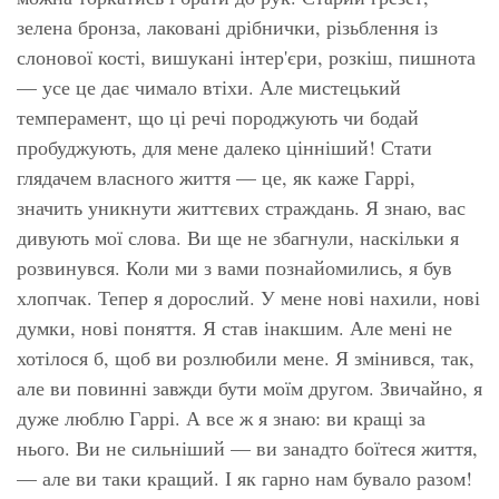
зелена бронза, лаковані дрібнички, різьблення із
слонової кості, вишукані інтер'єри, розкіш, пишнота
— усе це дає чимало втіхи. Але мистецький
темперамент, що ці речі породжують чи бодай
пробуджують, для мене далеко цінніший! Стати
глядачем власного життя — це, як каже Гаррі,
значить уникнути життєвих страждань. Я знаю, вас
дивують мої слова. Ви ще не збагнули, наскільки я
розвинувся. Коли ми з вами познайомились, я був
хлопчак. Тепер я дорослий. У мене нові нахили, нові
думки, нові поняття. Я став інакшим. Але мені не
хотілося б, щоб ви розлюбили мене. Я змінився, так,
але ви повинні завжди бути моїм другом. Звичайно, я
дуже люблю Гаррі. А все ж я знаю: ви кращі за
нього. Ви не сильніший — ви занадто боїтеся життя,
— але ви таки кращий. І як гарно нам бувало разом!