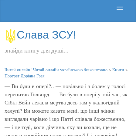
Слава ЗСУ!
знайди книгу для душі...
Читай онлайн! Читай онлайн українською безкоштовно
>
Книги
>
Портрет Доріана Грея
— Ви були в опері?.. — повільно і з болем у голосі
перепитав Голворд. — Ви були в опері у той час, як
Сібіл Вейн лежала мертва десь там у жалюгідній
халупі? Ви можете казати мені, що інші жінки
виглядали чарівно і що Патті співала божественно,
— і це тоді, коли дівчина, яку ви кохали, ще не
заснула спокійним сном у могилі? І-і, чоловіче!