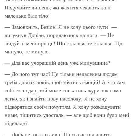
Подумайте лишень, які жахіття чекають на її
маленьке біле тіло!
— Замовкніть, Безіле! Я не хочу цього чути! —
вигукнув Доріан, пориваючись на ноги. — Не
згадуйте мені про це! Що сталося, те сталося. Що
минуло, те минуло.
— Для вас учорашній день уже минувшина?
— До чого тут час? Це тільки недалеким людям
треба довгих років, щоб збутись емоцій! А хто сам
собі господар, той може спекатись жури так само
легко, як і знайти нову насолоду. Я не хочу
підкорятися своїм почуттям. Я хочу розкошувати
ними, тішитись удосталь, — але щоб вони були мені
підвладні!
— Доріане, це жахливо! Щось вас цілковито