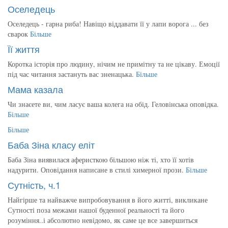
Оселедець
Оселедець - гарна риба! Навіщо віддавати її у лапи ворога ... без
сварок
Більше
Її життя
Коротка історія про людину, нічим не примітну та не цікаву. Емоції
під час читання застануть вас зненацька.
Більше
Мама казала
Чи знаєете ви, чим ласує ваша колега на обід. Геловінська оповідка.
Більше
Більше
Баба Зіна класу еліт
Баба Зіна виявилася аферисткою більшою ніж ті, хто її хотів
надурити. Оповідання написане в стилі химерної прози.
Більше
Сутність, ч.1
Найгірше та найважче випробовування в його житті, викликане
Сутності поза межами нашої буденної реальності та його
розуміння..і абсолютно невідомо, як саме це все завершиться