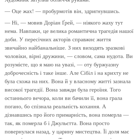
— Оце жах! — пробурмотів він, здригнувшись.
— Ні, — мовив Доріан Ґрей, — ніякого жаху тут
нема. Навпаки, це велика романтична трагедія нашої
доби. У пересічних акторів справжнє життя
звичайно найбанальніше. З них виходять зразкові
чоловіки, вірні дружини, — словом, сама нудота. Ви
розумієте, що я маю на увазі, — оту буржуазну
доброчесність і таке інше. Але Сібіл і на крихту не
була схожа на них. Вона й у власному житті зазнала
високої трагедії. Вона завжди була героїня. Того
останнього вечора, коли ви бачили її, вона грала
погано, бо спізнала реальність кохання. А
дізнавшись про його примарність, вона померла —
так, як померла б і Джульєтта. Вона просто
повернулася назад, у царину мистецтва. Її доля має