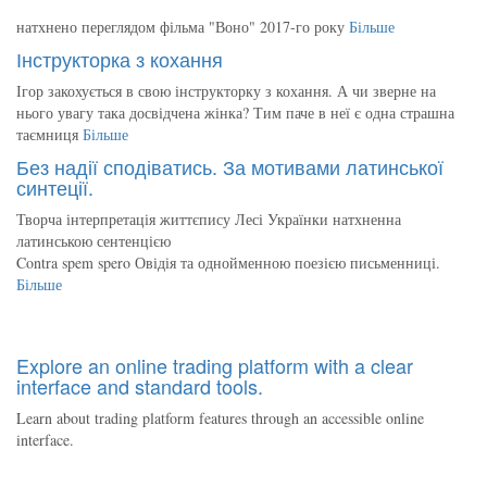
натхнено переглядом фільма "Воно" 2017-го року
Більше
Інструкторка з кохання
Ігор закохується в свою інструкторку з кохання. А чи зверне на
нього увагу така досвідчена жінка? Тим паче в неї є одна страшна
таємниця
Більше
Без надії сподіватись. За мотивами латинської
синтеції.
Творча інтерпретація життєпису Лесі Українки натхненна
латинською сентенцією
Contra spem spero Овідія та однойменною поезією письменниці.
Більше
Explore an online trading platform with a clear
interface and standard tools.
Learn about trading platform features through an accessible online
interface.