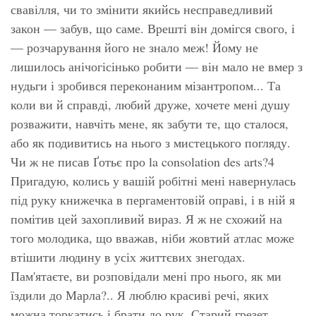
свавілля, чи то змінити якийсь несправедливий
закон — забув, що саме. Врешті він домігся свого, і
— розчарування його не знало меж! Йому не
лишилось анічогісінько робити — він мало не вмер з
нудьги і зробився переконаним мізантропом... Та
коли ви й справді, любий друже, хочете мені душу
розважити, навчіть мене, як забути те, що сталося,
або як подивитись на нього з мистецького погляду.
Чи ж не писав Ґотьє про la consolation des arts?4
Пригадую, колись у вашій робітні мені навернулась
під руку книжечка в пергаментовій оправі, і в ній я
помітив цей захопливий вираз. Я ж не схожий на
того молодика, що вважав, ніби жовтий атлас може
втішити людину в усіх життєвих знегодах.
Пам'ятаєте, ви розповідали мені про нього, як ми
їздили до Марла?.. Я люблю красиві речі, яких
можна торкатись і брати до рук. Старий грезет,