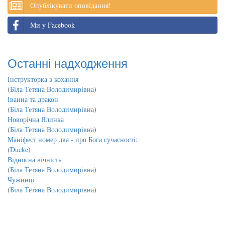
Опублікувати оповідання!
Ми у Facebook
Останні надходження
Інструкторка з кохання
(
Біла Тетяна Володимирівна
)
Іванна та дракон
(
Біла Тетяна Володимирівна
)
Новорічна Ялинка
(
Біла Тетяна Володимирівна
)
Маніфест номер два - про Бога сучасності:
(
Ducke
)
Відносна вічність
(
Біла Тетяна Володимирівна
)
Чужинці
(
Біла Тетяна Володимирівна
)