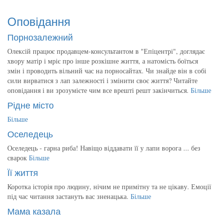
Оповідання
Порнозалежний
Олексій працює продавцем-консультантом в "Епіцентрі", доглядає
хвору матір і мріє про інше розкішне життя, а натомість боїться
змін і проводить вільний час на порносайтах. Чи знайде він в собі
сили вирватися з лап залежності і змінити своє життя? Читайте
оповідання і ви зрозумієте чим все врешті решт закінчиться.
Більше
Рідне місто
Більше
Оселедець
Оселедець - гарна риба! Навіщо віддавати її у лапи ворога ... без
сварок
Більше
Її життя
Коротка історія про людину, нічим не примітну та не цікаву. Емоції
під час читання застануть вас зненацька.
Більше
Мама казала