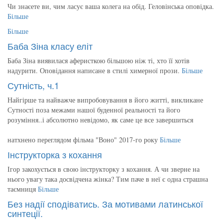
Чи знаєете ви, чим ласує ваша колега на обід. Геловінська оповідка.
Більше
Більше
Баба Зіна класу еліт
Баба Зіна виявилася аферисткою більшою ніж ті, хто її хотів
надурити. Оповідання написане в стилі химерної прози.
Більше
Сутність, ч.1
Найгірше та найважче випробовування в його житті, викликане
Сутності поза межами нашої буденної реальності та його
розуміння..і абсолютно невідомо, як саме це все завершиться
натхнено переглядом фільма "Воно" 2017-го року
Більше
Інструкторка з кохання
Ігор закохується в свою інструкторку з кохання. А чи зверне на
нього увагу така досвідчена жінка? Тим паче в неї є одна страшна
таємниця
Більше
Без надії сподіватись. За мотивами латинської
синтеції.