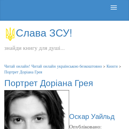
Слава ЗСУ!
знайди книгу для душі...
Читай онлайн! Читай онлайн українською безкоштовно
>
Книги
>
Портрет Доріана Грея
Портрет Доріана Грея
Оскар Уайльд
Опубліковано: