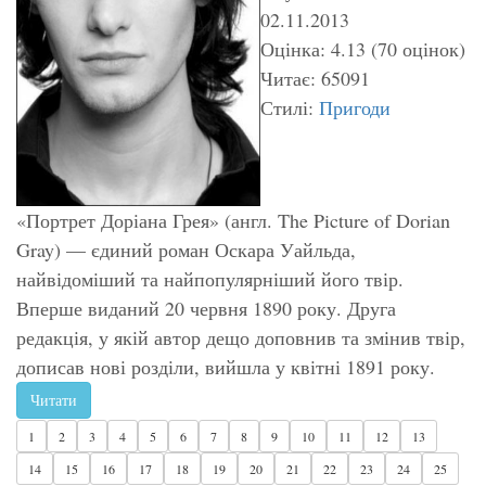
02.11.2013
Оцінка: 4.13 (70 оцінок)
Читає: 65091
Стилі:
Пригоди
«Портрет Доріана Грея» (англ. The Picture of Dorian
Gray) — єдиний роман Оскара Уайльда,
найвідоміший та найпопулярніший його твір.
Вперше виданий 20 червня 1890 року. Друга
редакція, у якій автор дещо доповнив та змінив твір,
дописав нові розділи, вийшла у квітні 1891 року.
Читати
1
2
3
4
5
6
7
8
9
10
11
12
13
14
15
16
17
18
19
20
21
22
23
24
25