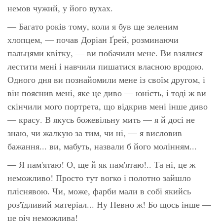
немов чужий, у його вухах.
— Багато років тому, коли я був ще зеленим
хлопцем, — почав Доріан Ґрей, розминаючи
пальцями квітку, — ви побачили мене. Ви взялися
лестити мені і навчили пишатися власною вродою.
Одного дня ви познайомили мене із своїм другом, і
він пояснив мені, яке це диво — юність, і тоді ж ви
скінчили мого портрета, що відкрив мені інше диво
— красу. В якусь божевільну мить — я й досі не
знаю, чи жалкую за тим, чи ні, — я висловив
бажання... ви, мабуть, назвали б його молінням...
— Я пам'ятаю! О, ще й як пам'ятаю!.. Та ні, це ж
неможливо! Просто тут вогко і полотно зайшло
пліснявою. Чи, може, фарби мали в собі якийсь
роз'їдливий матеріал... Ну Певно ж! Бо щось інше —
це річ неможлива!