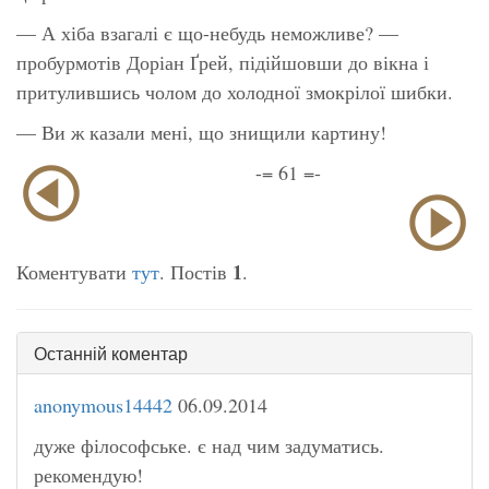
— А хіба взагалі є що-небудь неможливе? —
пробурмотів Доріан Ґрей, підійшовши до вікна і
притулившись чолом до холодної змокрілої шибки.
— Ви ж казали мені, що знищили картину!
-= 61 =-
1
Коментувати
тут
. Постів
.
Останній коментар
anonymous14442
06.09.2014
дуже філософське. є над чим задуматись.
рекомендую!