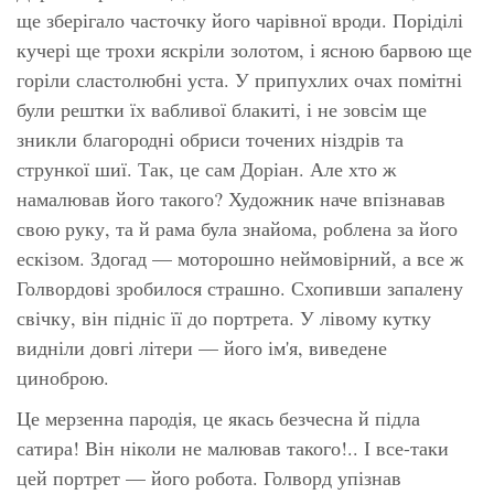
ще зберігало часточку його чарівної вроди. Поріділі
кучері ще трохи яскріли золотом, і ясною барвою ще
горіли сластолюбні уста. У припухлих очах помітні
були рештки їх вабливої блакиті, і не зовсім ще
зникли благородні обриси точених ніздрів та
стрункої шиї. Так, це сам Доріан. Але хто ж
намалював його такого? Художник наче впізнавав
свою руку, та й рама була знайома, роблена за його
ескізом. Здогад — моторошно неймовірний, а все ж
Голвордові зробилося страшно. Схопивши запалену
свічку, він підніс її до портрета. У лівому кутку
видніли довгі літери — його ім'я, виведене
циноброю.
Це мерзенна пародія, це якась безчесна й підла
сатира! Він ніколи не малював такого!.. І все-таки
цей портрет — його робота. Голворд упізнав