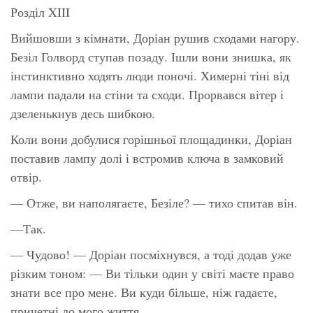
Розділ XIII
Вийшовши з кімнати, Доріан рушив сходами нагору.
Безіл Голворд ступав позаду. Ішли вони знишка, як
інстинктивно ходять люди поночі. Химерні тіні від
лампи падали на стіни та сходи. Прорвався вітер і
дзеленькнув десь шибкою.
Коли вони добулися горішньої площадинки, Доріан
поставив лампу долі і встромив ключа в замковий
отвір.
— Отже, ви наполягаєте, Безіле? — тихо спитав він.
—Так.
— Чудово! — Доріан посміхнувся, а тоді додав уже
різким тоном: — Ви тільки один у світі маєте право
знати все про мене. Ви куди більше, ніж гадаєте,
причетні до мого життя.