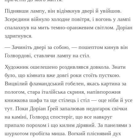
Піднявши лампу, він відімкнув двері й увійшов.
Зсередини війнуло холодне повітря, і вогонь у лампі
спалахнув на мить темно-оранжевим світлом. Доріан
здригнувся.
— Зачиніть двері за собою, — пошептом кинув він
Голвордові, ставлячи лампу на стіл.
Художник ошелешено роздивлявся довкола. Знати
було, що кімната вже довгі роки стоїть пусткою.
Вицвілий фламандський гобелен, якась картина за
пологом, стара італійська скриня, напівпорожня
книжкова шафа та ще стілець і стіл — оце ніби й усе
тут. Поки Доріан Ґрей запалював недогарок свічки
на каміні, Голворд спостеріг, що все навкруг
припало порохом і що килим дірявий. За панелями з
шурхотом пробігла миша. Вогкий пліснявий дух