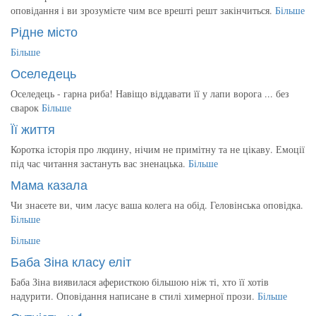
оповідання і ви зрозумієте чим все врешті решт закінчиться.
Більше
Рідне місто
Більше
Оселедець
Оселедець - гарна риба! Навіщо віддавати її у лапи ворога ... без
сварок
Більше
Її життя
Коротка історія про людину, нічим не примітну та не цікаву. Емоції
під час читання застануть вас зненацька.
Більше
Мама казала
Чи знаєете ви, чим ласує ваша колега на обід. Геловінська оповідка.
Більше
Більше
Баба Зіна класу еліт
Баба Зіна виявилася аферисткою більшою ніж ті, хто її хотів
надурити. Оповідання написане в стилі химерної прози.
Більше