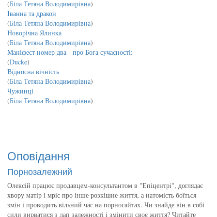
(
Біла Тетяна Володимирівна
)
Іванна та дракон
(
Біла Тетяна Володимирівна
)
Новорічна Ялинка
(
Біла Тетяна Володимирівна
)
Маніфест номер два - про Бога сучасності:
(
Ducke
)
Відносна вічність
(
Біла Тетяна Володимирівна
)
Чужинці
(
Біла Тетяна Володимирівна
)
Оповідання
Порнозалежний
Олексій працює продавцем-консультантом в "Епіцентрі", доглядає
хвору матір і мріє про інше розкішне життя, а натомість боїться
змін і проводить вільний час на порносайтах. Чи знайде він в собі
сили вирватися з лап залежності і змінити своє життя? Читайте