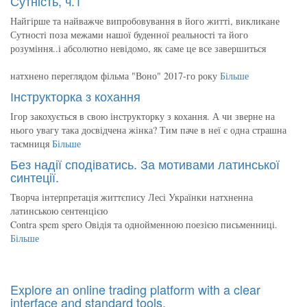
Сутність, ч.1
Найгірше та найважче випробовування в його житті, викликане
Сутності поза межами нашої буденної реальності та його
розуміння..і абсолютно невідомо, як саме це все завершиться
натхнено переглядом фільма "Воно" 2017-го року
Більше
Інструкторка з кохання
Ігор закохується в свою інструкторку з кохання. А чи зверне на
нього увагу така досвідчена жінка? Тим паче в неї є одна страшна
таємниця
Більше
Без надії сподіватись. За мотивами латинської
синтеції.
Творча інтерпретація життєпису Лесі Українки натхненна
латинською сентенцією
Contra spem spero Овідія та однойменною поезією письменниці.
Більше
Explore an online trading platform with a clear
interface and standard tools.