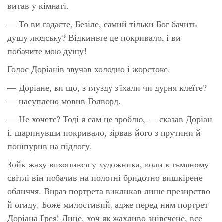
витав у кімнаті.
— То ви гадаєте, Безіле, самий тільки Бог бачить
душу людську? Відкиньте це покривало, і ви
побачите мою душу!
Голос Доріанів звучав холодно і жорстоко.
— Доріане, ви що, з глузду з'їхали чи дурня клеїте?
— насуплено мовив Голворд.
— Не хочете? Тоді я сам це зроблю, — сказав Доріан
і, шарпнувши покривало, зірвав його з прутини й
пошпурив на підлогу.
Зойк жаху вихопився у художника, коли в тьмяному
світлі він побачив на полотні бридотно вишкірене
обличчя. Вираз портрета викликав лише презирство
й огиду. Боже милостивий, адже перед ним портрет
Доріана Ґрея! Лице, хоч як жахливо знівечене, все