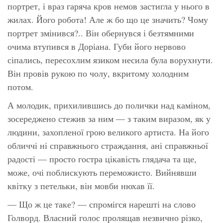
портрет, і враз гаряча кров немов застигла у нього в
жилах. Його робота! Але ж бо що це значить? Чому
портрет змінився?.. Він обернувся і безтямними
очима втупився в Доріана. Губи його нервово
сіпались, пересохлим язиком несила була ворухнути.
Він провів рукою по чолу, вкритому холодним
потом.
А молодик, прихилившись до полички над каміном,
зосереджено стежив за ним — з таким виразом, як у
людини, захопленої грою великого артиста. На його
обличчі ні справжнього страждання, ані справжньої
радості — просто гостра цікавість глядача та ще,
може, очі поблискують переможисто. Вийнявши
квітку з петельки, він мовби нюхав її.
— Що ж це таке? — спромігся нарешті на слово
Голворд. Власний голос пролящав незвично різко,