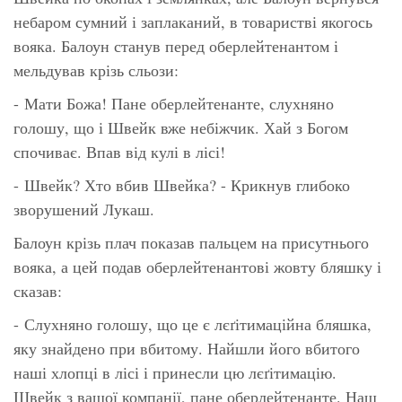
небаром сумний і заплаканий, в товаристві якогось
вояка. Балоун станув перед оберлейтенантом і
мельдував крізь сльози:
- Мати Божа! Пане оберлейтенанте, слухняно
голошу, що і Швейк вже небіжчик. Хай з Богом
спочиває. Впав від кулі в лісі!
- Швейк? Хто вбив Швейка? - Крикнув глибоко
зворушений Лукаш.
Балоун крізь плач показав пальцем на присутнього
вояка, а цей подав оберлейтенантові жовту бляшку і
сказав:
- Слухняно голошу, що це є лєґітимаційна бляшка,
яку знайдено при вбитому. Найшли його вбитого
наші хлопці в лісі і принесли цю лєґітимацію.
Швейк з вашої компанії, пане оберлейтенанте. Наш