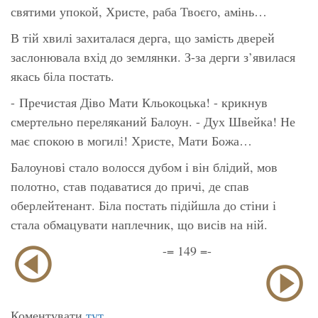
святими упокой, Христе, раба Твоєго, амінь…
В тій хвилі захиталася дерга, що замість дверей
заслонювала вхід до землянки. З-за дерги з’явилася
якась біла постать.
- Пречистая Діво Мати Кльокоцька! - крикнув
смертельно переляканий Балоун. - Дух Швейка! Не
має спокою в могилі! Христе, Мати Божа…
Балоунові стало волосся дубом і він блідий, мов
полотно, став подаватися до причі, де спав
оберлейтенант. Біла постать підійшла до стіни і
стала обмацувати наплечник, що висів на ній.
-= 149 =-
Коментувати
тут
.