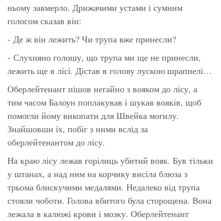
ньому завмерло. Дрижачими устами і сумним
голосом сказав він:
- Де ж він лежить? Чи трупа вже принесли?
- Слухняно голошу, що трупа ми ще не принесли,
лежить ще в лісі. Дістав в голову лускою шрапнелі…
Оберлейтенант пішов негайно з вояком до лісу, а
тим часом Балоун поплакував і шукав вояків, щоб
помогли йому викопати для Швейка могилу.
Знайшовши їх, побіг з ними вслід за
оберлейтенантом до лісу.
На краю лісу лежав горілиць убитий вояк. Був тільки
у штанах, а над ним на корчику висіла блюза з
трьома блискучими медалями. Недалеко від трупа
стояли чоботи. Голова вбитого була сторощена. Вона
лежала в калюжі крови і мозку. Оберлейтенант