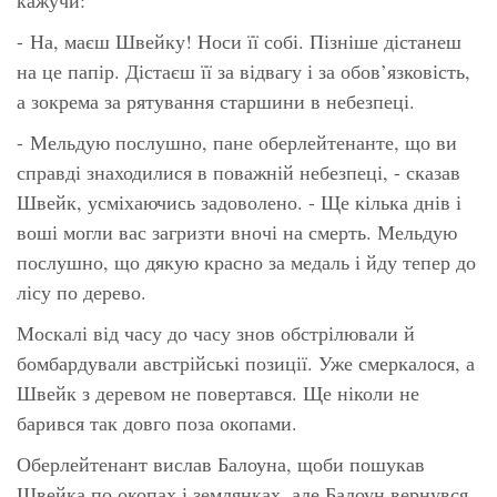
- На, маєш Швейку! Носи її собі. Пізніше дістанеш
на це папір. Дістаєш її за відвагу і за обов’язковість,
а зокрема за рятування старшини в небезпеці.
- Мельдую послушно, пане оберлейтенанте, що ви
справді знаходилися в поважній небезпеці, - сказав
Швейк, усміхаючись задоволено. - Ще кілька днів і
воші могли вас загризти вночі на смерть. Мельдую
послушно, що дякую красно за медаль і йду тепер до
лісу по дерево.
Москалі від часу до часу знов обстрілювали й
бомбардували австрійські позиції. Уже смеркалося, а
Швейк з деревом не повертався. Ще ніколи не
барився так довго поза окопами.
Оберлейтенант вислав Балоуна, щоби пошукав
Швейка по окопах і землянках, але Балоун вернувся