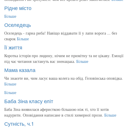
Рідне місто
Більше
Оселедець
Оселедець - гарна риба! Навіщо віддавати її у лапи ворога ... без
сварок
Більше
Її життя
Коротка історія про людину, нічим не примітну та не цікаву. Емоції
під час читання застануть вас зненацька.
Більше
Мама казала
Чи знаєете ви, чим ласує ваша колега на обід. Геловінська оповідка.
Більше
Більше
Баба Зіна класу еліт
Баба Зіна виявилася аферисткою більшою ніж ті, хто її хотів
надурити. Оповідання написане в стилі химерної прози.
Більше
Сутність, ч.1