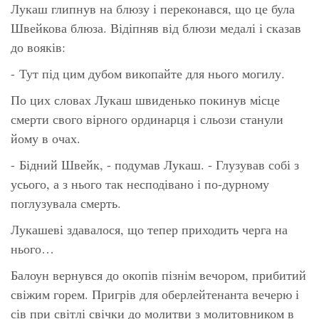
Лукаш глипнув на блюзу і переконався, що це була
Швейкова блюза. Відіпняв від блюзи медалі і сказав
до вояків:
- Тут під цим дубом викопайте для нього могилу.
По цих словах Лукаш швиденько покинув місце
смерти свого вірного ординарця і сльози станули
йому в очах.
- Бідний Швейк, - подумав Лукаш. - Глузував собі з
усього, а з нього так несподівано і по-дурному
поглузувала смерть.
Лукашеві здавалося, що тепер приходить черга на
нього…
Балоун вернувся до окопів пізнім вечором, прибитий
свіжим горем. Пригрів для оберлейтенанта вечерю і
сів при світлі свічки до молитви з молитовником в