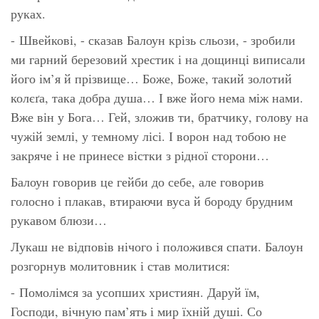
руках.
- Швейкові, - сказав Балоун крізь сльози, - зробили
ми гарний березовий хрестик і на дощинці виписали
його ім’я й прізвище… Боже, Боже, такий золотий
колєґа, така добра душа… І вже його нема між нами.
Вже він у Бога… Гей, зложив ти, братчику, голову на
чужій землі, у темному лісі. І ворон над тобою не
закряче і не принесе вістки з рідної сторони…
Балоун говорив це гейби до себе, але говорив
голосно і плакав, втираючи вуса й бороду брудним
рукавом блюзи…
Лукаш не відповів нічого і положився спати. Балоун
розгорнув молитовник і став молитися:
- Помолімся за усопших християн. Даруй їм,
Господи, вічную пам’ять і мир їхній душі. Со