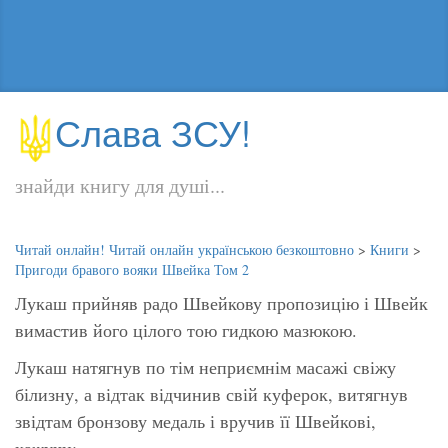
Слава ЗСУ!
знайди книгу для душі...
Читай онлайн! Читай онлайн українською безкоштовно
>
Книги
>
Пригоди бравого вояки Швейка Том 2
Лукаш прийняв радо Швейкову пропозицію і Швейк
вимастив його цілого тою гидкою мазюкою.
Лукаш натягнув по тім неприємнім масажі свіжу
білизну, а відтак відчинив свій куферок, витягнув
звідтам бронзову медаль і вручив її Швейкові,
кажучи: