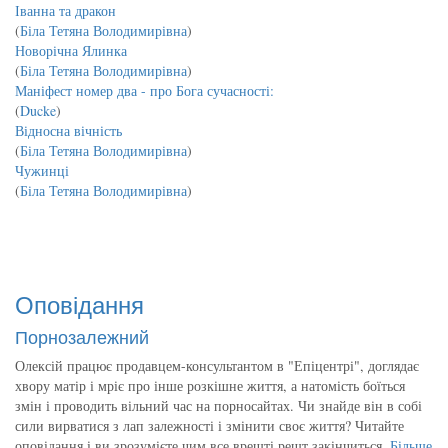
Іванна та дракон
(
Біла Тетяна Володимирівна
)
Новорічна Ялинка
(
Біла Тетяна Володимирівна
)
Маніфест номер два - про Бога сучасності:
(
Ducke
)
Відносна вічність
(
Біла Тетяна Володимирівна
)
Чужинці
(
Біла Тетяна Володимирівна
)
Оповідання
Порнозалежний
Олексій працює продавцем-консультантом в "Епіцентрі", доглядає
хвору матір і мріє про інше розкішне життя, а натомість боїться
змін і проводить вільний час на порносайтах. Чи знайде він в собі
сили вирватися з лап залежності і змінити своє життя? Читайте
оповідання і ви зрозумієте чим все врешті решт закінчиться.
Більше