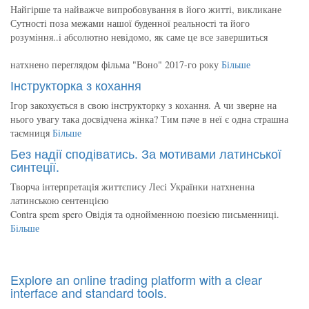
Найгірше та найважче випробовування в його житті, викликане
Сутності поза межами нашої буденної реальності та його
розуміння..і абсолютно невідомо, як саме це все завершиться
натхнено переглядом фільма "Воно" 2017-го року
Більше
Інструкторка з кохання
Ігор закохується в свою інструкторку з кохання. А чи зверне на
нього увагу така досвідчена жінка? Тим паче в неї є одна страшна
таємниця
Більше
Без надії сподіватись. За мотивами латинської
синтеції.
Творча інтерпретація життєпису Лесі Українки натхненна
латинською сентенцією
Contra spem spero Овідія та однойменною поезією письменниці.
Більше
Explore an online trading platform with a clear
interface and standard tools.