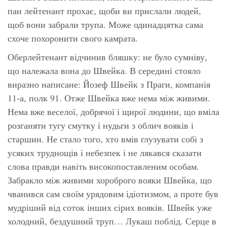
пан лейтенант прохає, щоби ви прислали людей,
щоб вони забрали трупа. Може одинадцятка сама
схоче похоронити свого камрата.
Оберлейтенант відчинив бляшку: не було сумніву,
що належала вона до Швейка. В середині стояло
виразно написане: Йозеф Швейк з Праги, компанія
11-а, полк 91. Отже Швейка вже нема між живими.
Нема вже веселої, добрячої і щирої людини, що вміла
розганяти тугу смутку і нудьги з облич вояків і
старшин. Не стало того, хто вмів глузувати собі з
усяких труднощів і небезпек і не лякався сказати
слова правди навіть високопоставленим особам.
Забракло між живими хороброго вояки Швейка, що
чванився сам своїм урядовим ідіотизмом, а проте був
мудріший від соток інших сірих вояків. Швейк уже
холодний, бездушний труп… Лукаш поблід. Серце в