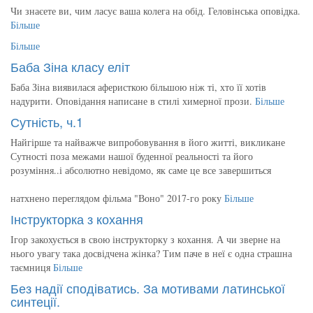
Чи знаєете ви, чим ласує ваша колега на обід. Геловінська оповідка.
Більше
Більше
Баба Зіна класу еліт
Баба Зіна виявилася аферисткою більшою ніж ті, хто її хотів
надурити. Оповідання написане в стилі химерної прози.
Більше
Сутність, ч.1
Найгірше та найважче випробовування в його житті, викликане
Сутності поза межами нашої буденної реальності та його
розуміння..і абсолютно невідомо, як саме це все завершиться
натхнено переглядом фільма "Воно" 2017-го року
Більше
Інструкторка з кохання
Ігор закохується в свою інструкторку з кохання. А чи зверне на
нього увагу така досвідчена жінка? Тим паче в неї є одна страшна
таємниця
Більше
Без надії сподіватись. За мотивами латинської
синтеції.