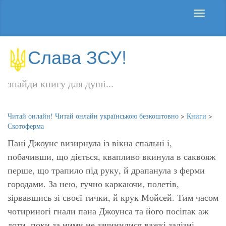
Слава ЗСУ!
знайди книгу для душі...
Читай онлайн! Читай онлайн українською безкоштовно
>
Книги
>
Скотоферма
Пані Джоунс визирнула із вікна спальні і,
побачивши, що діється, квапливо вкинула в саквояж
перше, що трапило під руку, й драпанула з ферми
городами. За нею, гучно каркаючи, полетів,
зірвавшись зі своєї тички, й крук Мойсей. Тим часом
чотириногі гнали пана Джоунса та його посіпак аж
доти, поки за ними не зачинилися важкі залізні