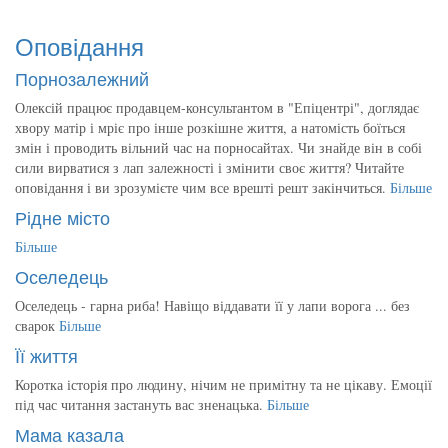
Оповідання
Порнозалежний
Олексій працює продавцем-консультантом в "Епіцентрі", доглядає
хвору матір і мріє про інше розкішне життя, а натомість боїться
змін і проводить вільний час на порносайтах. Чи знайде він в собі
сили вирватися з лап залежності і змінити своє життя? Читайте
оповідання і ви зрозумієте чим все врешті решт закінчиться.
Більше
Рідне місто
Більше
Оселедець
Оселедець - гарна риба! Навіщо віддавати її у лапи ворога ... без
сварок
Більше
Її життя
Коротка історія про людину, нічим не примітну та не цікаву. Емоції
під час читання застануть вас зненацька.
Більше
Мама казала