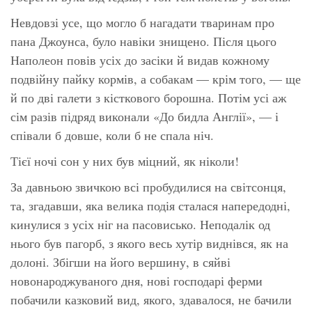
Невдовзі усе, що могло б нагадати тваринам про
пана Джоунса, було навіки знищено. Після цього
Наполеон повів усіх до засіки й видав кожному
подвійну пайку кормів, а собакам — крім того, — ще
й по дві галети з кісткового борошна. Потім усі аж
сім разів підряд виконали «До бидла Англії», — і
співали б довше, коли б не спала ніч.
Тієї ночі сон у них був міцний, як ніколи!
За давньою звичкою всі пробудилися на світсонця,
та, згадавши, яка велика подія сталася напередодні,
кинулися з усіх ніг на пасовисько. Неподалік од
нього був пагорб, з якого весь хутір виднівся, як на
долоні. Збігши на його вершину, в сяйві
новонароджуваного дня, нові господарі ферми
побачили казковий вид, якого, здавалося, не бачили