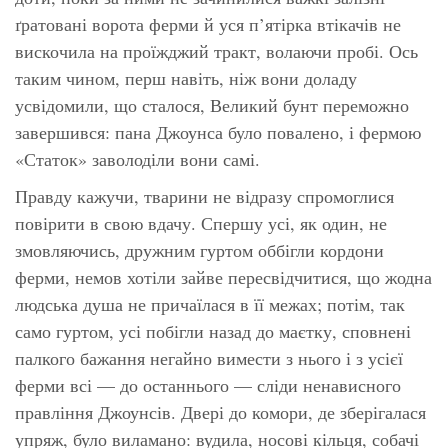
ґратовані ворота ферми й уся п’ятірка втікачів не
вискочила на проїжджий тракт, волаючи пробі. Ось
таким чином, перш навіть, ніж вони доладу
усвідомили, що сталося, Великий бунт переможно
завершився: пана Джоунса було повалено, і фермою
«Статок» заволоділи вони самі.
Правду кажучи, тварини не відразу спромоглися
повірити в свою вдачу. Спершу усі, як один, не
змовляючись, дружним гуртом оббігли кордони
ферми, немов хотіли зайве пересвідчитися, що жодна
людська душа не причаїлася в її межах; потім, так
само гуртом, усі побігли назад до маєтку, сповнені
палкого бажання негайно вимести з нього і з усієї
ферми всі — до останнього — сліди ненависного
правління Джоунсів. Двері до комори, де зберігалася
упряж, було виламано: вудила, носові кільця, собачі