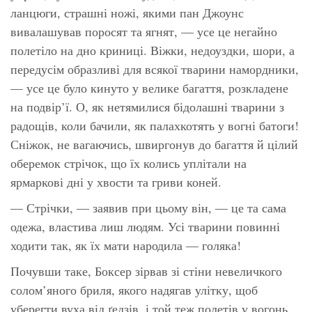
ланцюги, страшні ножі, якими пан Джоунс
вивалашував поросят та ягнят, — усе це негайно
полетіло на дно криниці. Віжки, недоуздки, шори, а
передусім образливі для всякої тварини намордники,
— усе це було кинуто у велике багаття, розкладене
на подвір’ї. О, як нетямилися бідолашні тварини з
радощів, коли бачили, як палахкотять у вогні батоги!
Сніжок, не вагаючись, швиргонув до багаття й цілий
оберемок стрічок, що їх колись уплітали на
ярмаркові дні у хвости та гриви коней.
— Стрічки, — заявив при цьому він, — це та сама
одежа, властива лиш людям. Усі тварини повинні
ходити так, як їх мати народила — голяка!
Почувши таке, Боксер зірвав зі стіни невеличкого
солом’яного бриля, якого надягав улітку, щоб
уберегти вуха від ґедзів, і той теж полетів у вогонь.