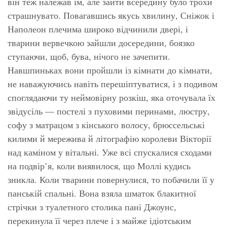
він теж належав їм, але зайти всередину було трохи
страшнувато. Повагавшись якусь хвилину, Сніжок і
Наполеон плечима широко відчинили двері, і
тварини вервечкою зайшли досередини, боязко
ступаючи, щоб, бува, нічого не зачепити.
Навшпиньках вони пройшли із кімнати до кімнати,
не наважуючись навіть перешіптуватися, і з подивом
споглядаючи ту неймовірну розкіш, яка оточувала їх
звідусіль — постелі з пуховими перинами, люстру,
софу з матрацом з кінського волосу, брюссельські
килими й мережива й літографію королеви Вікторії
над каміном у вітальні. Уже всі спускалися сходами
на подвір’я, коли виявилося, що Моллі кудись
зникла. Коли тварини повернулися, то побачили її у
панській спальні. Вона взяла шматок блакитної
стрічки з туалетного столика пані Джоунс,
перекинула її через плече і з майже ідіотським