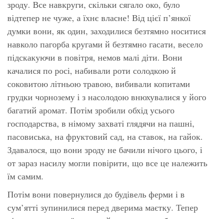
зроду. Все навкруги, скільки сягало око, було
відтепер не чуже, а їхнє власне! Від цієї п’янкої
думки вони, як один, заходилися безтямно носитися
навколо пагорба кругами й безтямно гасати, весело
підскакуючи в повітря, немов малі діти. Вони
качалися по росі, набивали роти солодкою й
соковитою літньою травою, вибивали копитами
грудки чорнозему і з насолодою внюхувалися у його
багатий аромат. Потім зробили обхід усього
господарства, в німому захваті глядячи на пашні,
пасовиська, на фруктовий сад, на ставок, на гайок.
Здавалося, що вони зроду не бачили нічого цього, і
от зараз насилу могли повірити, що все це належить
їм самим.
Потім вони повернулися до будівель ферми і в
сум’ятті зупинилися перед дверима маєтку. Тепер