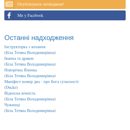
Опублікувати оповідання!
Ми у Facebook
Останні надходження
Інструкторка з кохання
(
Біла Тетяна Володимирівна
)
Іванна та дракон
(
Біла Тетяна Володимирівна
)
Новорічна Ялинка
(
Біла Тетяна Володимирівна
)
Маніфест номер два - про Бога сучасності:
(
Ducke
)
Відносна вічність
(
Біла Тетяна Володимирівна
)
Чужинці
(
Біла Тетяна Володимирівна
)