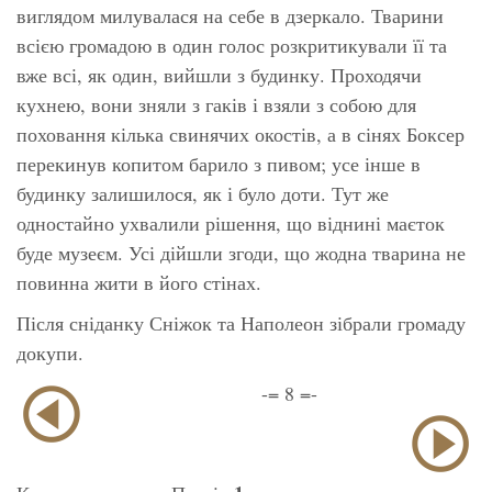
виглядом милувалася на себе в дзеркало. Тварини
всією громадою в один голос розкритикували її та
вже всі, як один, вийшли з будинку. Проходячи
кухнею, вони зняли з гаків і взяли з собою для
поховання кілька свинячих окостів, а в сінях Боксер
перекинув копитом барило з пивом; усе інше в
будинку залишилося, як і було доти. Тут же
одностайно ухвалили рішення, що віднині маєток
буде музеєм. Усі дійшли згоди, що жодна тварина не
повинна жити в його стінах.
Після сніданку Сніжок та Наполеон зібрали громаду
докупи.
-= 8 =-