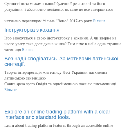
Сутності поза межами нашої буденної реальності та його
розуміння..і абсолютно невідомо, як саме це все завершиться
натхнено переглядом фільма "Воно" 2017-го року
Більше
Інструкторка з кохання
Ігор закохується в свою інструкторку з кохання. А чи зверне на
нього увагу така досвідчена жінка? Тим паче в неї є одна страшна
таємниця
Більше
Без надії сподіватись. За мотивами латинської
синтеції.
Творча інтерпретація життєпису Лесі Українки натхненна
латинською сентенцією
Contra spem spero Овідія та однойменною поезією письменниці.
Більше
Explore an online trading platform with a clear
interface and standard tools.
Learn about trading platform features through an accessible online