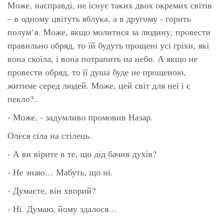
Може, насправді, не існує таких двох окремих світів
– в одному цвітуть яблука, а в другому - горить
полум‘я. Може, якщо молитися за людину, провести
правильно обряд, то їй будуть прощені усі гріхи, які
вона скоїла, і вона потрапить на небо. А якщо не
провести обряд, то її душа буде не прощеною,
житиме серед людей. Може, цей світ для неї і є
пекло?..
- Може, - задумливо промовив Назар.
Олеся сіла на стілець.
- А ви вірите в те, що дід бачив духів?
- Не знаю… Мабуть, що ні.
- Думаєте, він хворий?
- Ні. Думаю, йому здалося…