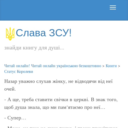
Слава ЗСУ!
знайди книгу для душі...
Читай онлайн! Читай онлайн українською безкоштовно
>
Книги
>
Статус Королеви
Назар уважно слухав жінку, не відводячи від неї
очей.
- А ще, треба ставити свічки в церкві. В знак того,
щоб душа знала, що ми пам‘ятаємо про неї…
- Супер…
- Може, це така не дуже точна, і трохи примітивна