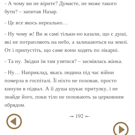
- А чому ви не вірите? Думаєте, не може такого
бути? – запитав Назар.
- Це все якось нереально…
- Ну чому ж! Ви ж самі тільки-но казали, що є душі,
які не потрапляють на небо, а залишаються на землі.
От і припустіть, що саме вони ходять по лікарні.
- Та ну. Звідки їм там узятися? – засміялась жінка.
- Ну… Наприклад, якась людина під час війни
померла в госпіталі. Її ніхто не поховав, просто
кинули в підвал. А її душа шукає притулку, і не
знайде його, поки тіло не поховають за церковним
обрядом.
-= 192 =-