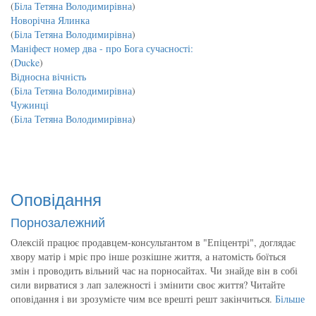
(
Біла Тетяна Володимирівна
)
Новорічна Ялинка
(
Біла Тетяна Володимирівна
)
Маніфест номер два - про Бога сучасності:
(
Ducke
)
Відносна вічність
(
Біла Тетяна Володимирівна
)
Чужинці
(
Біла Тетяна Володимирівна
)
Оповідання
Порнозалежний
Олексій працює продавцем-консультантом в "Епіцентрі", доглядає
хвору матір і мріє про інше розкішне життя, а натомість боїться
змін і проводить вільний час на порносайтах. Чи знайде він в собі
сили вирватися з лап залежності і змінити своє життя? Читайте
оповідання і ви зрозумієте чим все врешті решт закінчиться.
Більше