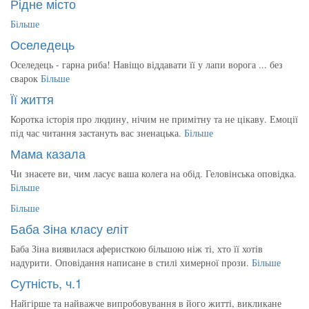
Рідне місто
Більше
Оселедець
Оселедець - гарна риба! Навіщо віддавати її у лапи ворога ... без
сварок
Більше
Її життя
Коротка історія про людину, нічим не примітну та не цікаву. Емоції
під час читання застануть вас зненацька.
Більше
Мама казала
Чи знаєете ви, чим ласує ваша колега на обід. Геловінська оповідка.
Більше
Більше
Баба Зіна класу еліт
Баба Зіна виявилася аферисткою більшою ніж ті, хто її хотів
надурити. Оповідання написане в стилі химерної прози.
Більше
Сутність, ч.1
Найгірше та найважче випробовування в його житті, викликане