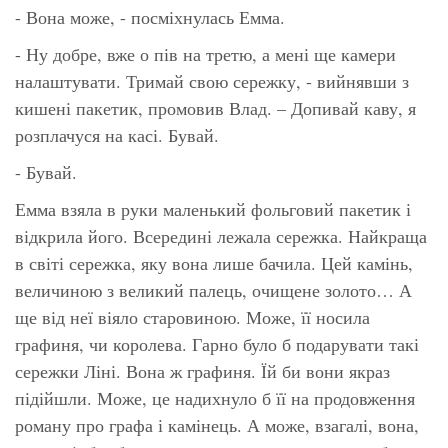
- Вона може, - посміхнулась Емма.
- Ну добре, вже о пів на третю, а мені ще камери
налаштувати. Тримай свою сережку, - вийнявши з
кишені пакетик, промовив Влад. – Допивай каву, я
розплачуся на касі. Бувай.
- Бувай.
Емма взяла в руки маленький фольговий пакетик і
відкрила його. Всередині лежала сережка. Найкраща
в світі сережка, яку вона лише бачила. Цей камінь,
величиною з великий палець, очищене золото… А
ще від неї віяло старовиною. Може, її носила
графиня, чи королева. Гарно було б подарувати такі
сережки Ліні. Вона ж графиня. Їй би вони якраз
підійшли. Може, це надихнуло б її на продовження
роману про графа і камінець. А може, взагалі, вона,