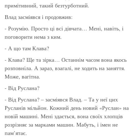
примітивний, такий безтурботний.
Влад засміявся і продовжив:
- Розумію. Просто ці всі дівчата… Мені, навіть, і
поговорити нема з ким.
- А що там Клава?
- Клава? Ще та зірка… Останнім часом вона якось
розповніла. А зараз, взагалі, не ходить на заняття.
Може, вагітна.
- Від Руслана?
- Від Руслана? – засміявся Влад. – Та у неї цих
Русланів мільйон. Кожний день новий «Руслан» на
новій машині. Мені здається, вона своїх хлопців
розрізняє за марками машин. Мабуть, і імен не
пам’ятає.