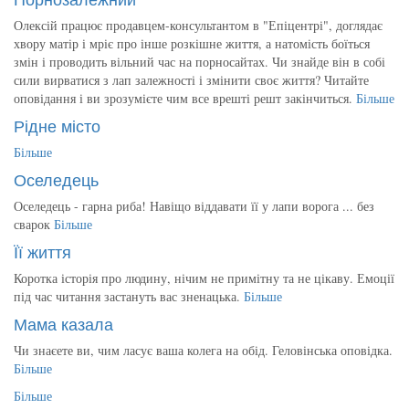
Олексій працює продавцем-консультантом в "Епіцентрі", доглядає
хвору матір і мріє про інше розкішне життя, а натомість боїться
змін і проводить вільний час на порносайтах. Чи знайде він в собі
сили вирватися з лап залежності і змінити своє життя? Читайте
оповідання і ви зрозумієте чим все врешті решт закінчиться.
Більше
Рідне місто
Більше
Оселедець
Оселедець - гарна риба! Навіщо віддавати її у лапи ворога ... без
сварок
Більше
Її життя
Коротка історія про людину, нічим не примітну та не цікаву. Емоції
під час читання застануть вас зненацька.
Більше
Мама казала
Чи знаєете ви, чим ласує ваша колега на обід. Геловінська оповідка.
Більше
Більше