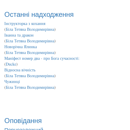
Останні надходження
Інструкторка з кохання
(
Біла Тетяна Володимирівна
)
Іванна та дракон
(
Біла Тетяна Володимирівна
)
Новорічна Ялинка
(
Біла Тетяна Володимирівна
)
Маніфест номер два - про Бога сучасності:
(
Ducke
)
Відносна вічність
(
Біла Тетяна Володимирівна
)
Чужинці
(
Біла Тетяна Володимирівна
)
Оповідання
Порнозалежний