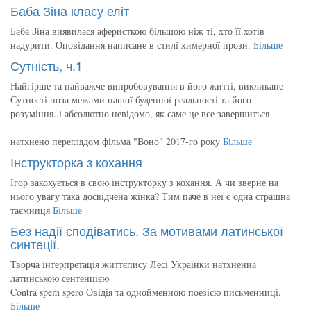
Баба Зіна класу еліт
Баба Зіна виявилася аферисткою більшою ніж ті, хто її хотів
надурити. Оповідання написане в стилі химерної прози.
Більше
Сутність, ч.1
Найгірше та найважче випробовування в його житті, викликане
Сутності поза межами нашої буденної реальності та його
розуміння..і абсолютно невідомо, як саме це все завершиться
натхнено переглядом фільма "Воно" 2017-го року
Більше
Інструкторка з кохання
Ігор закохується в свою інструкторку з кохання. А чи зверне на
нього увагу така досвідчена жінка? Тим паче в неї є одна страшна
таємниця
Більше
Без надії сподіватись. За мотивами латинської
синтеції.
Творча інтерпретація життєпису Лесі Українки натхненна
латинською сентенцією
Contra spem spero Овідія та однойменною поезією письменниці.
Більше