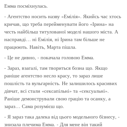
Емма посміхнулась.
- Агентство носить назву «Емілія». Якийсь час хтось
кричав, що треба перейменувати його «Ірина» на
честь найбільш титулованої моделі нашого міста. А
насправді… ні Емілія, ні Ірина там більше не
працюють. Навіть, Марта пішла.
- Це не дивно, - покачала головою Емма.
- Зараз, взагалі, там твориться бозна що. Якщо
раніше агентство несло красу, то зараз лише
пошлість та вульгарність. Не залишилось красивих
дівчат, всі стали «сексапільні» та «сексуальні».
Раніше демонстрували свою грацію та осанку, а
зараз… Сама розумієш що.
- Я зараз така далека від цього модельного бізнесу, -
знизала плечима Емма. - Для мене він такий