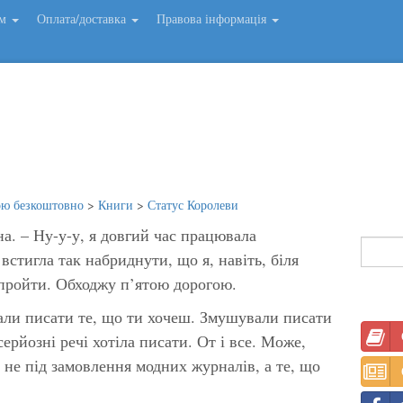
ем
Оплата/доставка
Правова інформація
ою безкоштовно
>
Книги
>
Статус Королеви
на. – Ну-у-у, я довгий час працювала
встигла так набриднути, що я, навіть, біля
пройти. Обходжу п’ятою дорогою.
али писати те, що ти хочеш. Змушували писати
серйозні речі хотіла писати. От і все. Може,
 не під замовлення модних журналів, а те, що