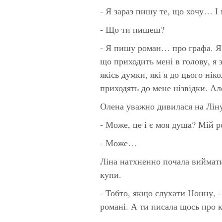
- Я зараз пишу те, що хочу… І
- Що ти пишеш?
- Я пишу роман… про графа. Я 
що приходить мені в голову, я 
якісь думки, які я до цього нік
приходять до мене нізвідки. Ал
Олена уважно дивилася на Лін
- Може, це і є моя душа? Мій 
- Може…
Ліна натхненно почала виймати 
купи.
- Тобто, якщо слухати Нонну, -
романі. А ти писала щось про 