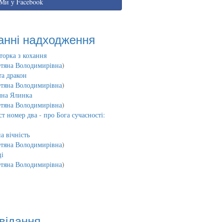
Ми у Facebook
анні надходження
торка з кохання
етяна Володимирівна
)
та дракон
етяна Володимирівна
)
чна Ялинка
етяна Володимирівна
)
т номер два - про Бога сучасності:
а вічність
етяна Володимирівна
)
і
етяна Володимирівна
)
відання