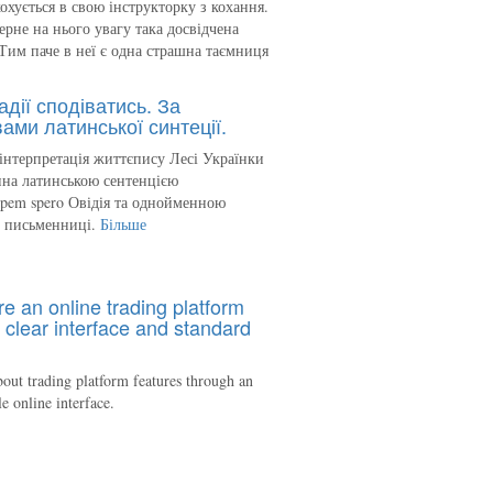
кохується в свою інструкторку з кохання.
ерне на нього увагу така досвідчена
Тим паче в неї є одна страшна таємниця
адії сподіватись. За
ами латинської синтеції.
інтерпретація життєпису Лесі Українки
на латинською сентенцією
spem spero Овідія та однойменною
ю письменниці.
Більше
re an online trading platform
 clear interface and standard
out trading platform features through an
le online interface.