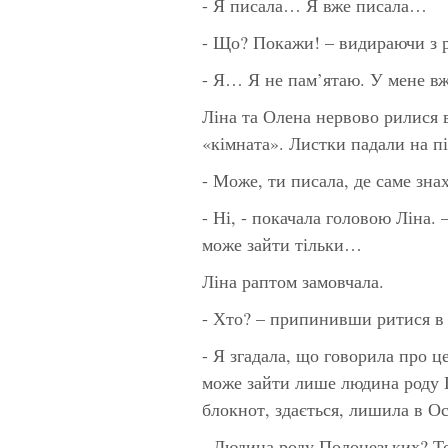
- Я писала… Я вже писала…
- Що? Покажи! – видираючи з р
- Я… Я не пам’ятаю. У мене в
Ліна та Олена нервово рилися 
«кімната». Листки падали на пі
- Може, ти писала, де саме знах
- Ні, - покачала головою Ліна. 
може зайти тільки…
Ліна раптом замовчала.
- Хто? – припинивши ритися в 
- Я згадала, що говорила про ц
може зайти лише людина роду 
блокнот, здається, лишила в 
- Людина роду Полонезьких? То