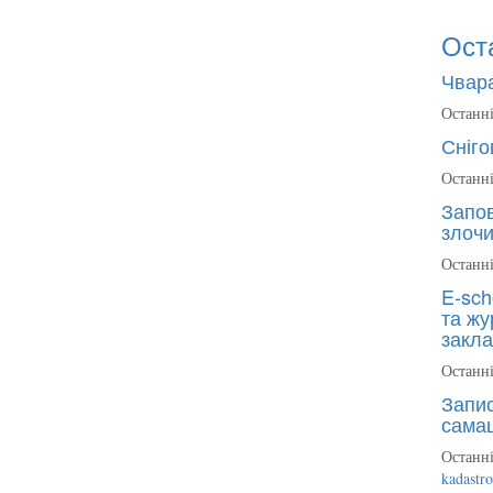
Ост
Чвара
Останні
Сніго
Останні
Запов
злочи
Останні
E-sch
та жу
закла
Останні
Запис
сама
Останні
kadastr