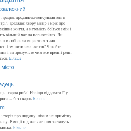
озалежний
 працює продавцем-консультантом в
трі", доглядає хвору матір і мріє про
зкішне життя, а натомість боїться змін і
ть вільний час на порносайтах. Чи
він в собі сили вирватися з лап
сті і змінити своє життя? Читайте
ння і ви зрозумієте чим все врешті решт
ться.
Більше
 місто
едець
ць - гарна риба! Навіщо віддавати її у
рога ... без сварок
Більше
тя
 історія про людину, нічим не примітну
ікаву. Емоції під час читання застануть
нацька.
Більше