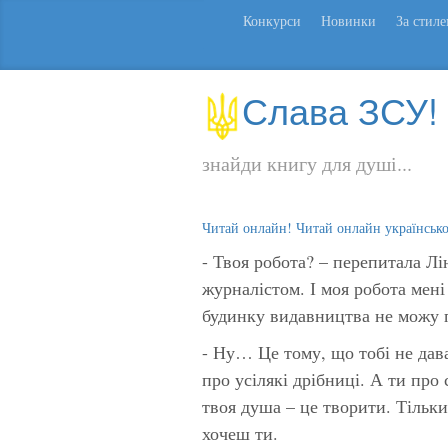
Конкурси
Новинки
За стил
Слава ЗСУ!
знайди книгу для душі...
Читай онлайн! Читай онлайн українськ
- Твоя робота? – перепитала Лі
журналістом. І моя робота мені 
будинку видавництва не можу 
- Ну… Це тому, що тобі не дав
про усілякі дрібниці. А ти про 
твоя душа – це творити. Тільки
хочеш ти.