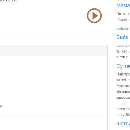
Мама
Чи знає
Геловін
Більше
Баба 
Баба Зі
ті, хто
в стилі
Сутні
Найгірш
житті, 
буденно
абсолют
заверш
м
натхнен
року
Бі
Інстр