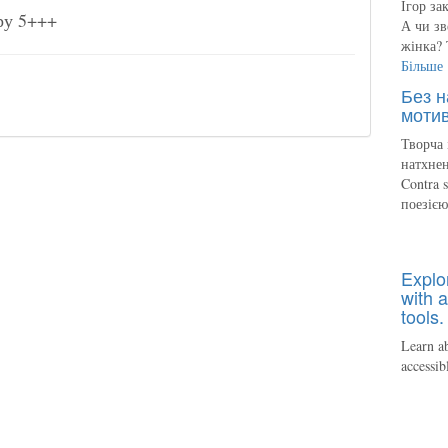
Ігор за
ру 5+++
А чи зв
жінка? 
Більше
Без н
мотив
Творча 
натхнен
Contra 
поезіє
Explo
with a
tools.
Learn ab
accessib