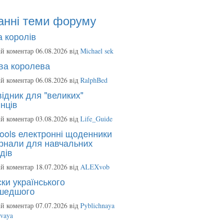
анні теми форуму
 королів
й коментар 06.08.2026 від
Michael sek
ва королева
й коментар 06.08.2026 від
RalphBed
ідник для "великих"
нців
й коментар 03.08.2026 від
Life_Guide
ools електронні щоденники
рнали для навчальних
дів
й коментар 18.07.2026 від
ALEXvob
ки українського
шедшого
й коментар 07.07.2026 від
Pyblichnaya
ovaya