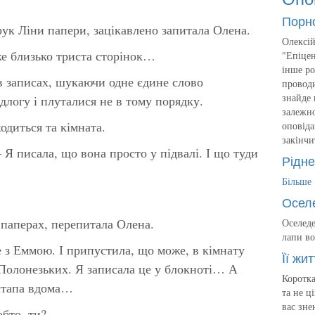
Порн
ук Ліни папери, зацікавлено запитала Олена.
Олексій
же близько триста сторінок…
"Епіцен
інше ро
в записах, шукаючи одне єдине слово
проводи
знайде 
длогу і плуталися не в тому порядку.
залежно
одиться та кімната.
оповіда
закінчи
– Я писала, що вона просто у підвалі. І що туди
Рідне
Більше
Осел
паперах, перепитала Олена.
Оселеде
лапи во
е з Еммою. І припустила, що може, в кімнату
Її жит
Полонезьких. Я записала це у блокноті… А
Коротка
Остапа вдома…
та не ц
вас зне
бто, ти?