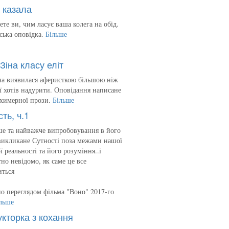
 казала
ете ви, чим ласує ваша колега на обід.
ська оповідка.
Більше
Зіна класу еліт
на виявилася аферисткою більшою ніж
 її хотів надурити. Оповідання написане
 химерної прози.
Більше
сть, ч.1
е та найважче випробовування в його
викликане Сутності поза межами нашої
ї реальності та його розуміння..і
но невідомо, як саме це все
иться
о переглядом фільма "Воно" 2017-го
льше
укторка з кохання