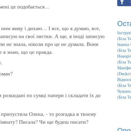
 мені це подобається…
Ост
ним живу і дихаю… І все, що я думаю, все,
Інструк
записую на свої листки. А ще, я іноді записую
(
Біла Т
оли не знала, ніколи про це не думала. Вони
Іванна 
(
Біла Т
е я знаю, що це правда.
Новорі
у.
(
Біла Т
Маніфес
роман?
(
Ducke
)
Відносн
(
Біла Т
Чужинц
розкидані по сумці папери і складати їх до
(
Біла Т
 припустила Олена, - то розгадка в твоєму
кімнату? Писала? Чи ще будеш писати?
Опо