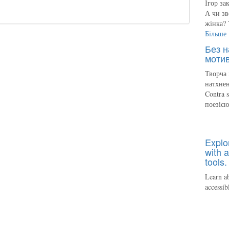
Ігор за
А чи зв
жінка? 
Більше
Без н
мотив
Творча 
натхнен
Contra 
поезіє
Explo
with a
tools.
Learn ab
accessib