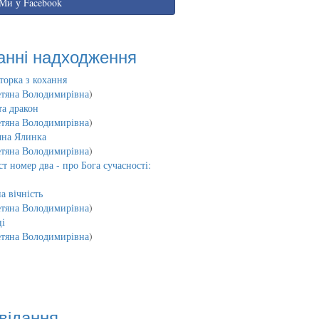
Ми у Facebook
анні надходження
торка з кохання
етяна Володимирівна
)
та дракон
етяна Володимирівна
)
чна Ялинка
етяна Володимирівна
)
т номер два - про Бога сучасності:
а вічність
етяна Володимирівна
)
і
етяна Володимирівна
)
відання