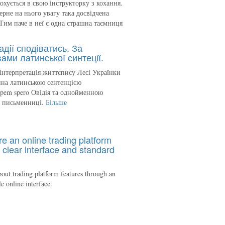
кохується в свою інструкторку з кохання.
ерне на нього увагу така досвідчена
Тим паче в неї є одна страшна таємниця
адії сподіватись. За
ами латинської синтеції.
інтерпретація життєпису Лесі Українки
на латинською сентенцією
spem spero Овідія та однойменною
ю письменниці.
Більше
re an online trading platform
 clear interface and standard
out trading platform features through an
le online interface.