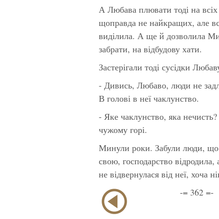
А Любава плювати тоді на всіх
щоправда не найкращих, але вс
виділила. А ще й дозволила Миг
забрати, на відбудову хати.
Застерігали тоді сусідки Люба
- Дивись, Любаво, люди не задл
В голові в неї чаклунство.
- Яке чаклунство, яка нечисть?
чужому горі.
Минули роки. Забули люди, що 
свою, господарство відродила, 
не відвернулася від неї, хоча н
-= 362 =-