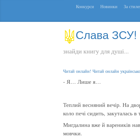
Конкурси
Новинки
За стил
Слава ЗСУ!
знайди книгу для душі...
Читай онлайн! Читай онлайн українськ
- Я… Лише я…
Теплий весняний вечір. На двор
коло печі сидить, закуталась в
Мигдалина вже й вареників нав
мовчки.