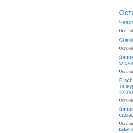
Ост
Чвара
Останні
Сніго
Останні
Запов
злочи
Останні
E-sch
та жу
закла
Останні
Запис
сама
Останні
kadastr