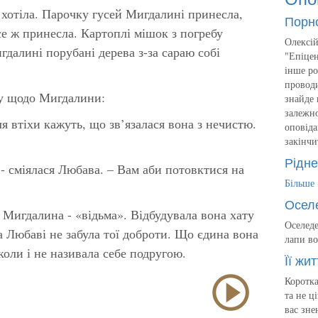
 хотіла. Парочку гусей Мигдалині принесла,
Порн
е ж принесла. Картоплі мішок з погребу
Олексій
далині порубані дерева з-за сараю собі
"Епіцен
інше ро
проводи
ву щодо Мигдалини:
знайде 
залежно
я втіхи кажуть, що зв’язалася вона з нечистю.
оповіда
закінчи
Рідне
 - сміялася Любава. – Вам аби потовктися на
Більше
Осел
Мигдалина - «відьма». Відбудувала вона хату
Оселеде
а Любаві не забула тої доброти. Що єдина вона
лапи во
іколи і не називала себе подругою.
Її жит
Коротка
та не ц
вас зне