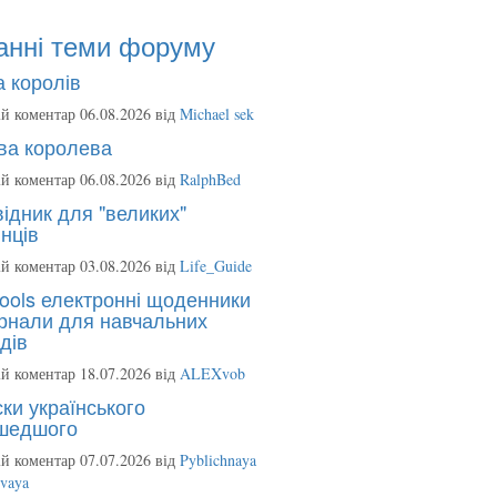
анні теми форуму
 королів
й коментар 06.08.2026 від
Michael sek
ва королева
й коментар 06.08.2026 від
RalphBed
ідник для "великих"
нців
й коментар 03.08.2026 від
Life_Guide
ools електронні щоденники
рнали для навчальних
дів
й коментар 18.07.2026 від
ALEXvob
ки українського
шедшого
й коментар 07.07.2026 від
Pyblichnaya
ovaya