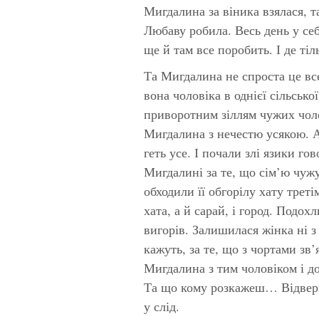
Мигдалина за віника взялася, т
Любаву робила. Весь день у себ
ще й там все поробить. І де тіл
Та Мигдалина не спроста це вс
вона чоловіка в однієї сільсько
приворотним зіллям чужих чоло
Мигдалина з нечестю усякою. А 
геть усе. І почали злі язики г
Мигдалині за те, що сім’ю чужу 
обходили її обгорілу хату трет
хата, а й сарай, і город. Подох
вигорів. Залишилася жінка ні 
кажуть, за те, що з чортами зв’
Мигдалина з тим чоловіком і до
Та що кому розкажеш… Відверн
у слід.