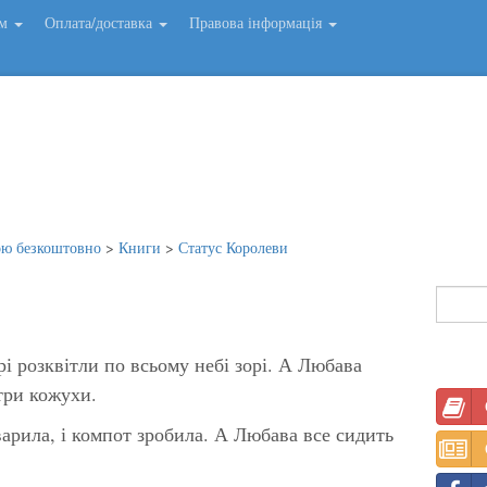
ем
Оплата/доставка
Правова інформація
ою безкоштовно
>
Книги
>
Статус Королеви
і розквітли по всьому небі зорі. А Любава
 три кожухи.
арила, і компот зробила. А Любава все сидить