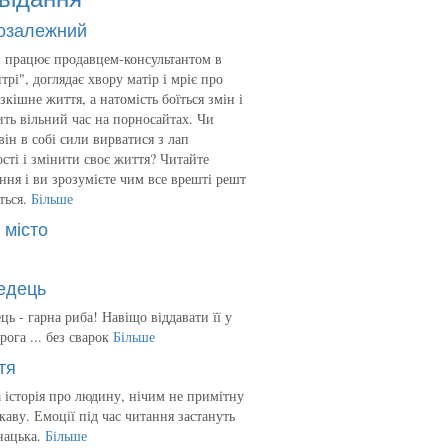
озалежний
 працює продавцем-консультантом в
трі", доглядає хвору матір і мріє про
зкішне життя, а натомість боїться змін і
ть вільний час на порносайтах. Чи
він в собі сили вирватися з лап
сті і змінити своє життя? Читайте
ння і ви зрозумієте чим все врешті решт
ться.
Більше
 місто
едець
ць - гарна риба! Навіщо віддавати її у
рога ... без сварок
Більше
тя
 історія про людину, нічим не примітну
ікаву. Емоції під час читання застануть
нацька.
Більше