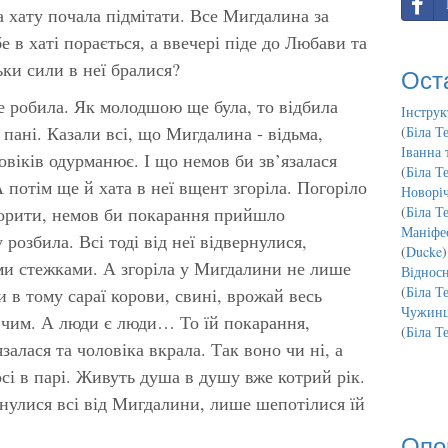
а хату почала підмітати. Все Мигдалина за
е в хаті порається, а ввечері піде до Любави та
ьки сили в неї бралися?
Ост
е робила. Як молодшою ще була, то відбила
Інструк
ї пані. Казали всі, що Мигдалина - відьма,
(
Біла Т
Іванна 
віків одурманює. І що немов би зв’язалася
(
Біла Т
потім ще й хата в неї вщент згоріла. Погоріло
Новорі
оворити, немов би покарання прийшло
(
Біла Т
Маніфес
розбила. Всі тоді від неї відвернулися,
(
Ducke
)
іми стежками. А згоріла у Мигдалини не лише
Відносн
(
Біла Т
ли в тому сараї корови, свині, врожай весь
Чужинц
з чим. А люди є люди… То їй покарання,
(
Біла Т
язалася та чоловіка вкрала. Так воно чи ні, а
сі в парі. Живуть душа в душу вже котрий рік.
улися всі від Мигдалини, лише шепотілися їй
Опо