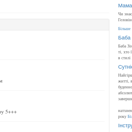
Мама
Чи знає
Геловін
Більше
Баба 
Баба Зі
ті, хто
в стилі
Сутні
Найгірш
м
житті, 
буденно
абсолют
заверш
натхнен
ру 5+++
року
Бі
Інстр