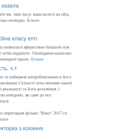
 казала
ете ви, чим ласує ваша колега на обід.
ська оповідка.
Більше
Зіна класу еліт
на виявилася аферисткою більшою ніж
 її хотів надурити. Оповідання написане
 химерної прози.
Більше
сть, ч.1
е та найважче випробовування в його
викликане Сутності поза межами нашої
ї реальності та його розуміння..і
но невідомо, як саме це все
иться
о переглядом фільма "Воно" 2017-го
льше
укторка з кохання