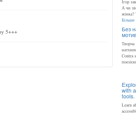
Ігор за
А чи зв
жінка? 
Більше
Без н
ру 5+++
мотив
Творча 
натхнен
Contra 
поезіє
Explo
with a
tools.
Learn ab
accessib