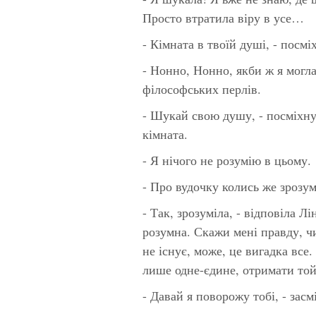
Просто втратила віру в усе…
- Кімната в твоїй душі, - посм
- Нонно, Нонно, якби ж я могла
філософських перлів.
- Шукай свою душу, - посміхну
кімната.
- Я нічого не розумію в цьому.
- Про вудочку колись же зрозум
- Так, зрозуміла, - відповіла Л
розумна. Скажи мені правду, чи
не існує, може, це вигадка все.
лише одне-єдине, отримати той
- Давай я поворожу тобі, - зас