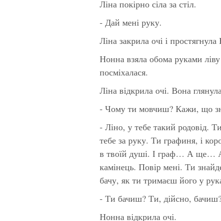
Ліна покірно сіла за стіл.
- Дай мені руку.
Ліна закрила очі і простягнула
Нонна взяла обома руками ліву
посміхалася.
Ліна відкрила очі. Вона глянул
- Чому ти мовчиш? Кажи, що з
- Ліно, у тебе такий родовід. Т
тебе за руку. Ти графиня, і коро
в твоїй душі. І граф… А ще… А
камінець. Повір мені. Ти знайд
бачу, як ти тримаєш його у рук
- Ти бачиш? Ти, дійсно, бачиш
Нонна відкрила очі.