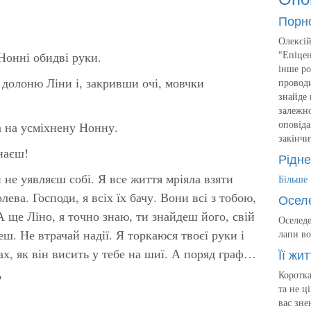
Порн
Олексій
"Епіцен
 Нонні обидві руки.
інше ро
 долоню Ліни і, закривши очі, мовчки
проводи
знайде 
залежно
оповіда
а на усміхнену Нонну.
закінчи
наєш!
Рідне
и не уявляєш собі. Я все життя мріяла взяти
Більше
лева. Господи, я всіх їх бачу. Вони всі з тобою,
Осел
 ще Ліно, я точно знаю, ти знайдеш його, свій
Оселеде
еш. Не втрачай надії. Я торкаюся твоєї руки і
лапи во
ах, як він висить у тебе на шиї. А поряд граф…
Її жит
Коротка
?
та не ц
вас зне