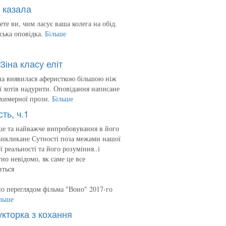
 казала
ете ви, чим ласує ваша колега на обід.
ська оповідка.
Більше
Зіна класу еліт
на виявилася аферисткою більшою ніж
 її хотів надурити. Оповідання написане
 химерної прози.
Більше
сть, ч.1
е та найважче випробовування в його
викликане Сутності поза межами нашої
ї реальності та його розуміння..і
но невідомо, як саме це все
иться
о переглядом фільма "Воно" 2017-го
льше
укторка з кохання