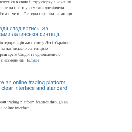
кохується в свою інструкторку з кохання.
ерне на нього увагу така досвідчена
Тим паче в неї є одна страшна таємниця
адії сподіватись. За
ами латинської синтеції.
інтерпретація життєпису Лесі Українки
на латинською сентенцією
spem spero Овідія та однойменною
ю письменниці.
Більше
re an online trading platform
 clear interface and standard
out trading platform features through an
le online interface.