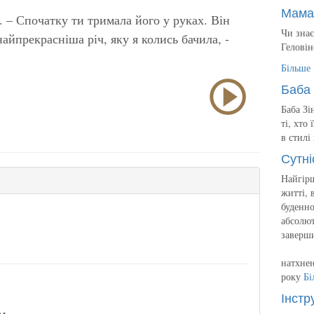
Мама
а. – Спочатку ти тримала його у руках. Він
Чи знає
айпрекрасніша річ, яку я колись бачила, -
Геловін
Більше
Баба 
Баба Зі
ті, хто
в стилі
Сутні
Найгірш
житті, 
буденно
абсолют
заверш
натхнен
року
Бі
Інстр
м