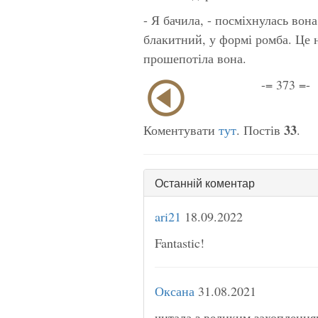
- Я бачила, - посміхнулась вон
блакитний, у формі ромба. Це н
прошепотіла вона.
-= 373 =-
33
Коментувати
тут
. Постів
.
Останній коментар
ari21
18.09.2022
Fantastic!
Оксана
31.08.2021
читала з великим захоплення