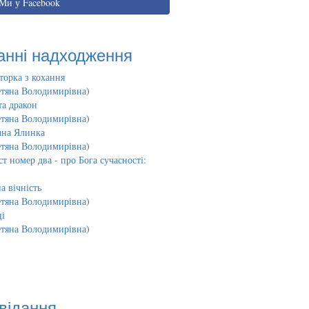
Ми у Facebook
анні надходження
торка з кохання
етяна Володимирівна
)
та дракон
етяна Володимирівна
)
чна Ялинка
етяна Володимирівна
)
т номер два - про Бога сучасності:
а вічність
етяна Володимирівна
)
і
етяна Володимирівна
)
відання