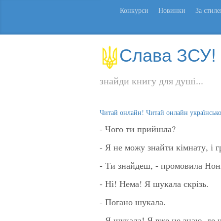
Конкурси
Новинки
За стил
Слава ЗСУ!
знайди книгу для душі...
Читай онлайн! Читай онлайн українськ
- Чого ти прийшла?
- Я не можу знайти кімнату, і
- Ти знайдеш, - промовила Нонн
- Ні! Нема! Я шукала скрізь.
- Погано шукала.
- Я шукала! Я вже не знаю, де 