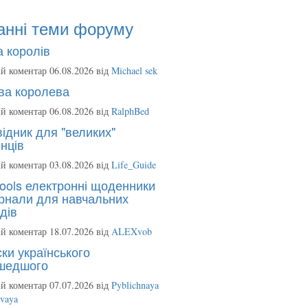
анні теми форуму
 королів
й коментар 06.08.2026 від
Michael sek
ва королева
й коментар 06.08.2026 від
RalphBed
ідник для "великих"
нців
й коментар 03.08.2026 від
Life_Guide
ools електронні щоденники
рнали для навчальних
дів
й коментар 18.07.2026 від
ALEXvob
ки українського
шедшого
й коментар 07.07.2026 від
Pyblichnaya
ovaya