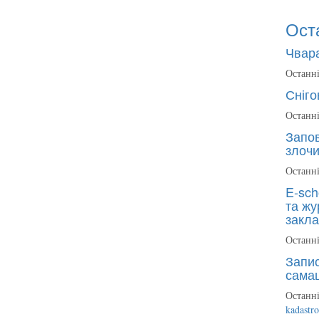
Ост
Чвара
Останні
Сніго
Останні
Запов
злочи
Останні
E-sch
та жу
закла
Останні
Запис
сама
Останні
kadastr