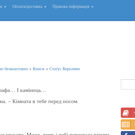
ем
Оплата/доставка
Правова інформація
ою безкоштовно
>
Книги
>
Статус Королеви
 графа… І камінець…
а. – Кімната в тебе перед носом.
ще шукати. Може, тому і тобі перестала вірити.