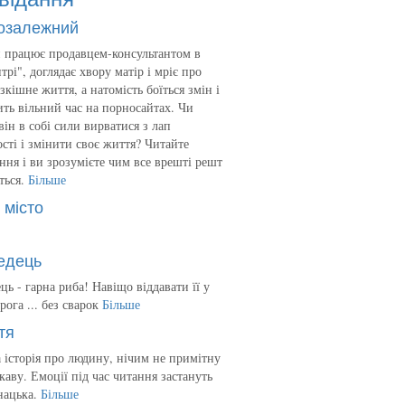
озалежний
 працює продавцем-консультантом в
трі", доглядає хвору матір і мріє про
зкішне життя, а натомість боїться змін і
ть вільний час на порносайтах. Чи
він в собі сили вирватися з лап
сті і змінити своє життя? Читайте
ння і ви зрозумієте чим все врешті решт
ться.
Більше
 місто
едець
ць - гарна риба! Навіщо віддавати її у
рога ... без сварок
Більше
тя
 історія про людину, нічим не примітну
ікаву. Емоції під час читання застануть
нацька.
Більше