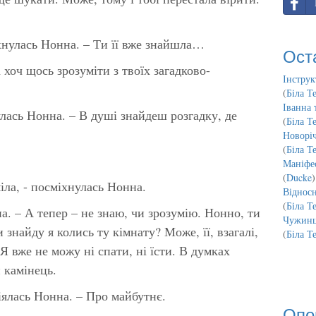
іхнулась Нонна. – Ти її вже знайшла…
Ост
 хоч щось зрозуміти з твоїх загадково-
Інструк
(
Біла Т
Іванна 
лась Нонна. – В душі знайдеш розгадку, де
(
Біла Т
Новорі
(
Біла Т
Маніфес
(
Ducke
)
іла, - посміхнулась Нонна.
Відносн
(
Біла Т
іна. – А тепер – не знаю, чи зрозумію. Нонно, ти
Чужинц
 знайду я колись ту кімнату? Може, її, взагалі,
(
Біла Т
 Я вже не можу ні спати, ні їсти. В думках
 камінець.
міялась Нонна. – Про майбутнє.
Опо