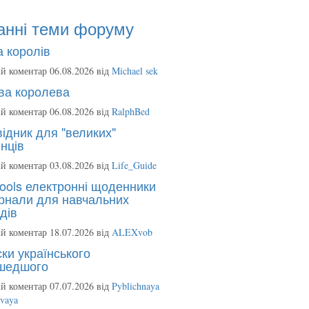
анні теми форуму
 королів
й коментар 06.08.2026 від
Michael sek
ва королева
й коментар 06.08.2026 від
RalphBed
ідник для "великих"
нців
й коментар 03.08.2026 від
Life_Guide
ools електронні щоденники
рнали для навчальних
дів
й коментар 18.07.2026 від
ALEXvob
ки українського
шедшого
й коментар 07.07.2026 від
Pyblichnaya
ovaya