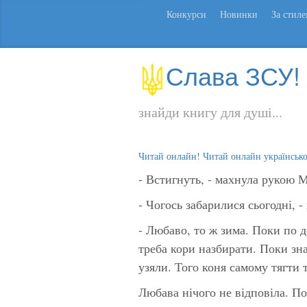
Конкурси
Новинки
За стил
Слава ЗСУ!
знайди книгу для душі...
Читай онлайн! Читай онлайн українськ
- Встигнуть, - махнула рукою 
- Чогось забарилися сьогодні,
- Любаво, то ж зима. Поки по д
треба кори назбирати. Поки зна
узяли. Того коня самому тягти 
Любава нічого не відповіла. По