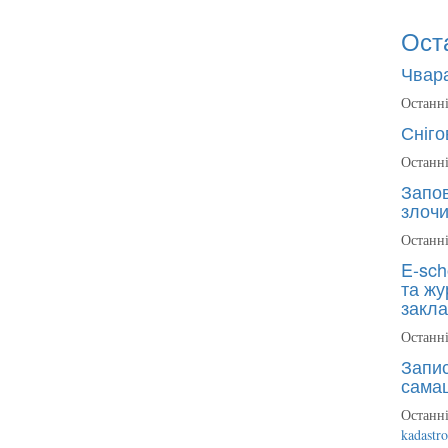
Ост
Чвара
Останні
Сніго
Останні
Запов
злочи
Останні
E-sch
та жу
закла
Останні
Запис
сама
Останні
kadastr