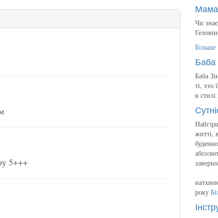
Мама
Чи знає
Геловін
Більше
Баба 
Баба Зі
ті, хто
в стилі
Сутні
м
Найгірш
житті, 
буденно
абсолют
ру 5+++
заверш
натхнен
року
Бі
Інстр