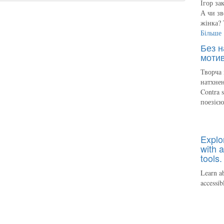
Ігор за
А чи зв
жінка? 
Більше
Без н
мотив
Творча 
натхнен
Contra 
поезіє
Explo
with a
tools.
Learn ab
accessib