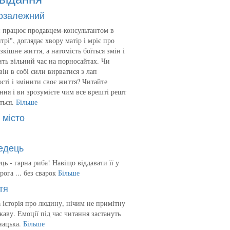
озалежний
 працює продавцем-консультантом в
трі", доглядає хвору матір і мріє про
зкішне життя, а натомість боїться змін і
ть вільний час на порносайтах. Чи
він в собі сили вирватися з лап
сті і змінити своє життя? Читайте
ння і ви зрозумієте чим все врешті решт
ться.
Більше
 місто
едець
ць - гарна риба! Навіщо віддавати її у
рога ... без сварок
Більше
тя
 історія про людину, нічим не примітну
ікаву. Емоції під час читання застануть
нацька.
Більше