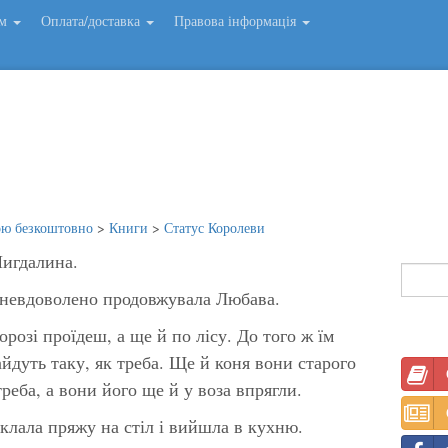
ем
Оплата/доставка
Правова інформація
ою безкоштовно
>
Книги
>
Статус Королеви
Мигдалина.
 - невдоволено продовжувала Любава.
орозі проїдеш, а ще й по лісу. До того ж їм
йдуть таку, як треба. Ще й коня вони старого
треба, а вони його ще й у воза впрягли.
клала пряжу на стіл і вийшла в кухню.