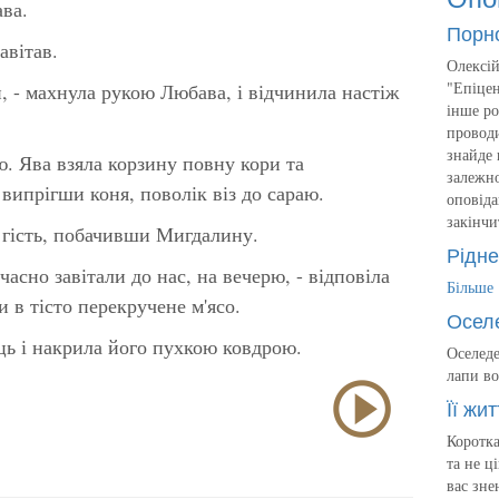
ава.
Порн
авітав.
Олексій
"Епіцен
, - махнула рукою Любава, і відчинила настіж
інше ро
проводи
знайде 
. Ява взяла корзину повну кори та
залежно
випрігши коня, поволік віз до сараю.
оповіда
закінчи
в гість, побачивши Мигдалину.
Рідне
часно завітали до нас, на вечерю, - відповіла
Більше
 в тісто перекручене м'ясо.
Осел
ець і накрила його пухкою ковдрою.
Оселеде
лапи во
Її жит
Коротка
та не ц
вас зне