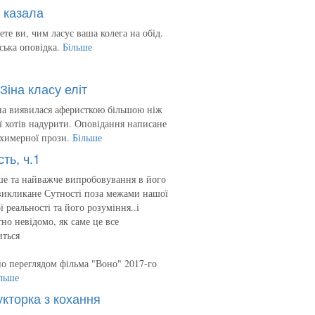
 казала
ете ви, чим ласує ваша колега на обід.
ська оповідка.
Більше
Зіна класу еліт
на виявилася аферисткою більшою ніж
 її хотів надурити. Оповідання написане
 химерної прози.
Більше
сть, ч.1
е та найважче випробовування в його
викликане Сутності поза межами нашої
ї реальності та його розуміння..і
но невідомо, як саме це все
иться
о переглядом фільма "Воно" 2017-го
льше
укторка з кохання