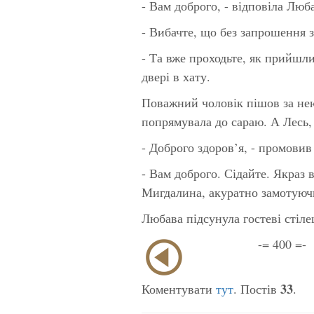
- Вам доброго, - відповіла Люб
- Вибачте, що без запрошення з
- Та вже проходьте, як прийшли
двері в хату.
Поважний чоловік пішов за нею
попрямувала до сараю. А Лесь, 
- Доброго здоров’я, - промови
- Вам доброго. Сідайте. Якраз в
Мигдалина, акуратно замотуючи
Любава підсунула гостеві стіл
-= 400 =-
33
Коментувати
тут
. Постів
.