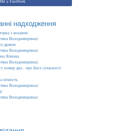
Ми у Facebook
анні надходження
торка з кохання
етяна Володимирівна
)
та дракон
етяна Володимирівна
)
чна Ялинка
етяна Володимирівна
)
т номер два - про Бога сучасності:
а вічність
етяна Володимирівна
)
і
етяна Володимирівна
)
відання