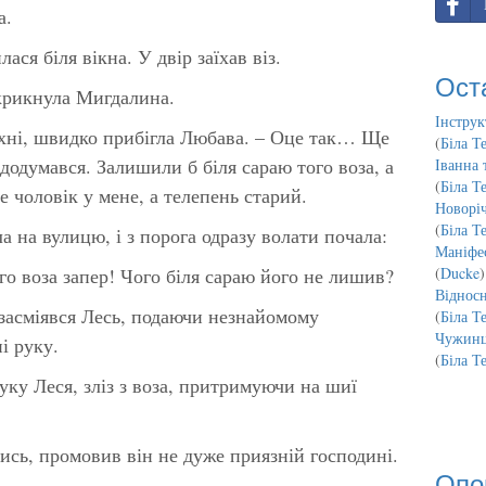
а.
ся біля вікна. У двір заїхав віз.
Ост
 крикнула Мигдалина.
Інструк
ухні, швидко прибігла Любава. – Оце так… Ще
(
Біла Т
 додумався. Залишили б біля сараю того воза, а
Іванна 
(
Біла Т
е чоловік у мене, а телепень старий.
Новорі
(
Біла Т
а на вулицю, і з порога одразу волати почала:
Маніфес
ого воза запер! Чого біля сараю його не лишив?
(
Ducke
)
Відносн
 засміявся Лесь, подаючи незнайомому
(
Біла Т
Чужинц
і руку.
(
Біла Т
уку Леся, зліз з воза, притримуючи на шиї
ись, промовив він не дуже приязній господині.
Опо