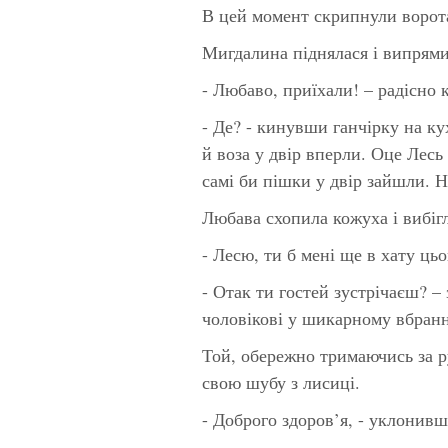
В цей момент скрипнули ворот
Мигдалина піднялася і випрямила
- Любаво, приїхали! – радісно
- Де? - кинувши ганчірку на к
й воза у двір вперли. Оце Лесь
самі би пішки у двір зайшли. Н
Любава схопила кожуха і вибігл
- Лесю, ти б мені ще в хату ць
- Отак ти гостей зустрічаєш? –
чоловікові у шикарному вбранн
Той, обережно тримаючись за р
свою шубу з лисиці.
- Доброго здоров’я, - уклонивш