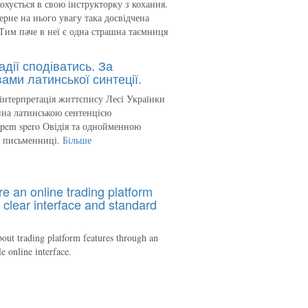
кохується в свою інструкторку з кохання.
ерне на нього увагу така досвідчена
Тим паче в неї є одна страшна таємниця
адії сподіватись. За
ами латинської синтеції.
інтерпретація життєпису Лесі Українки
на латинською сентенцією
spem spero Овідія та однойменною
ю письменниці.
Більше
re an online trading platform
 clear interface and standard
out trading platform features through an
le online interface.