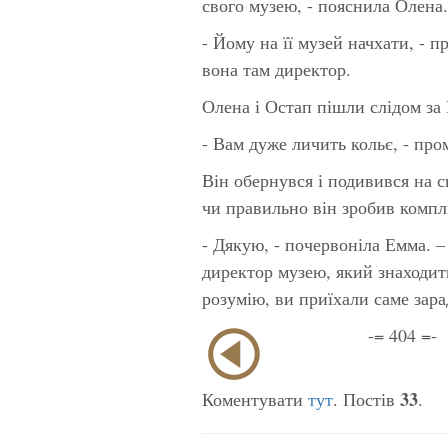
свого музею, - пояснила Олена.
- Йому на її музей начхати, - п
вона там директор.
Олена і Остап пішли слідом за
- Вам дуже личить кольє, - про
Він обернувся і подивився на 
чи правильно він зробив компл
- Дякую, - почервоніла Емма. – 
директор музею, який знаходит
розумію, ви приїхали саме зара
-= 404 =-
33
Коментувати
тут
. Постів
.