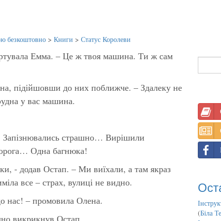
ою безкоштовно
>
Книги
>
Статус Королеви
артувала Емма. – Це ж твоя машина. Ти ж сам
ена, підійшовши до них поближче. – Здалеку не
рудна у вас машина.
али. Запізнювались страшно… Вирішили
дорога… Одна багнюка!
ки, - додав Остап. – Ми виїхали, а там якраз
міла все – страх, вулиці не видно.
Ост
 до нас! – промовила Олена.
Інструк
(
Біла Т
чно викрикнув Остап.