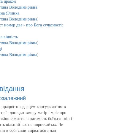
та дракон
етяна Володимирівна
)
чна Ялинка
етяна Володимирівна
)
т номер два - про Бога сучасності:
а вічність
етяна Володимирівна
)
і
етяна Володимирівна
)
відання
озалежний
 працює продавцем-консультантом в
трі", доглядає хвору матір і мріє про
зкішне життя, а натомість боїться змін і
ть вільний час на порносайтах. Чи
він в собі сили вирватися з лап