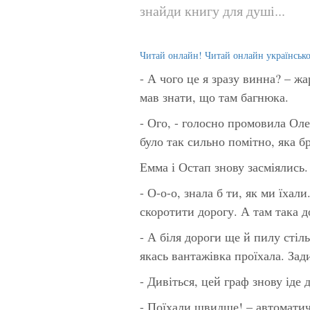
знайди книгу для душі...
Читай онлайн! Читай онлайн українськ
- А чого це я зразу винна? – ж
мав знати, що там багнюка.
- Ого, - голосно промовила Ол
було так сильно помітно, яка б
Емма і Остап знову засміялись.
- О-о-о, знала б ти, як ми їх
скоротити дорогу. А там така 
- А біля дороги ще й пилу стіль
якась вантажівка проїхала. Зади
- Дивіться, цей граф знову іде
- Поїхали швидше! – автомати