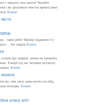
сті і змінити своє життя? Читайте
ння і ви зрозумієте чим все врешті решт
ться.
Більше
 місто
едець
ць - гарна риба! Навіщо віддавати її у
рога ... без сварок
Більше
тя
 історія про людину, нічим не примітну
ікаву. Емоції під час читання застануть
нацька.
Більше
 казала
ете ви, чим ласує ваша колега на обід.
ська оповідка.
Більше
Зіна класу еліт