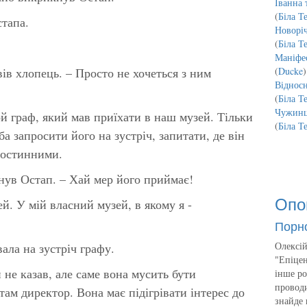
Іванна 
(
Біла Т
тапа.
Новорі
(
Біла Т
Маніфес
вів хлопець. – Просто не хочеться з ним
(
Ducke
)
Відносн
(
Біла Т
Чужинц
ой граф, який мав приїхати в наш музей. Тільки
(
Біла Т
а запросити його на зустріч, запитати, де він
гостинними.
кнув Остап. – Хай мер його приймає!
Опо
ей. У мій власний музей, в якому я -
Порн
Олексій
ла на зустріч графу.
"Епіцен
не казав, але саме вона мусить бути
інше ро
проводи
там директор. Вона має підігрівати інтерес до
знайде 