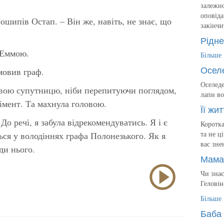
залежно
оповіда
рошипів Остап. – Він же, навіть, не знає, що
закінчи
Рідне
 Еммою.
Більше
Осел
мовив граф.
Оселеде
свою супутницю, ніби перепитуючи поглядом,
лапи во
імент. Та махнула головою.
Її жит
До речі, я забула відрекомендуватись. Я і є
Коротка
та не ц
ься у володіннях графа Полонезького. Як я
вас зне
ди нього.
Мама
Чи знає
Геловін
Більше
Баба 