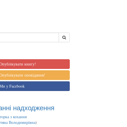
Опублікувати книгу!
Опублікувати оповідання!
Ми у Facebook
анні надходження
торка з кохання
етяна Володимирівна
)