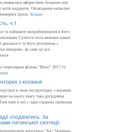
на виявилася аферисткою більшою ніж
 її хотів надурити. Оповідання написане
 химерної прози.
Більше
сть, ч.1
е та найважче випробовування в його
викликане Сутності поза межами нашої
ї реальності та його розуміння..і
но невідомо, як саме це все
иться
о переглядом фільма "Воно" 2017-го
льше
укторка з кохання
кохується в свою інструкторку з кохання.
ерне на нього увагу така досвідчена
Тим паче в неї є одна страшна таємниця
адії сподіватись. За
ами латинської синтеції.
інтерпретація життєпису Лесі Українки