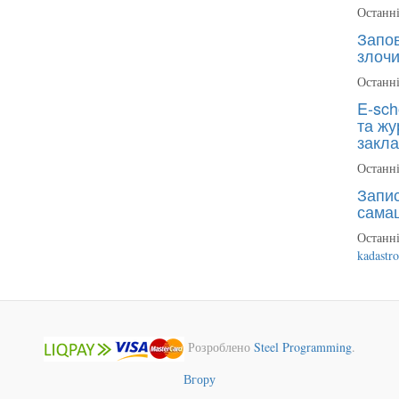
Останні
Запов
злочи
Останні
E-sch
та жу
закла
Останні
Запис
сама
Останні
kadastr
Розроблено
Steel Programming
.
Вгору