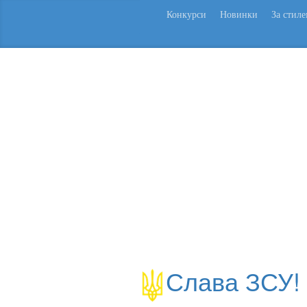
Конкурси
Новинки
За стил
Слава ЗСУ!