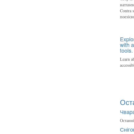
натхнен
Contra 
поезіє
Explo
with a
tools.
Learn ab
accessib
Ост
Чвара
Останні
Сніго