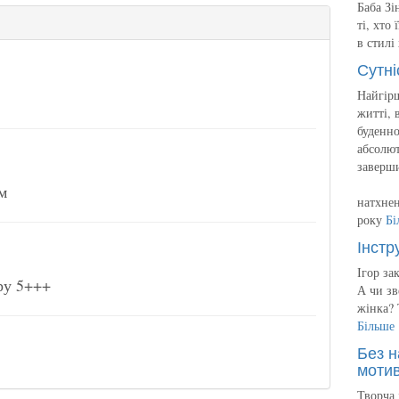
Баба Зі
ті, хто
в стилі
Сутні
Найгірш
житті, 
буденно
абсолют
заверш
м
натхнен
року
Бі
Інстр
Ігор за
ру 5+++
А чи зв
жінка? 
Більше
Без н
мотив
Творча 