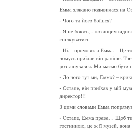
Емма злякано подивилася на Ос
- Чого ти його боїшся?
- Я не боюсь, - похапцем відпо
спілкуватись.
- Ні, - промовила Емма. – Це т
чомусь приїхав він раніше. Треб
розташувався. Ми маємо бути 
- До чого тут ми, Еммо? – кри
- Остапе, він приїхав у мій муз
директор!!!
З цими словами Емма попрямува
- Остапе, Емма права… Щоб ти 
гостинною, це ж її музей, вона 