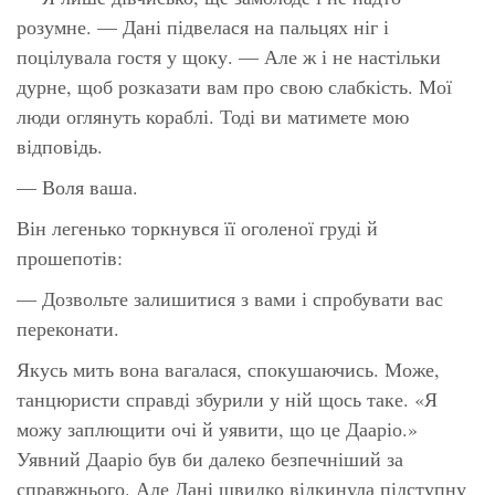
розумне. — Дані підвелася на пальцях ніг і
поцілувала гостя у щоку. — Але ж і не настільки
дурне, щоб розказати вам про свою слабкість. Мої
люди оглянуть кораблі. Тоді ви матимете мою
відповідь.
— Воля ваша.
Він легенько торкнувся її оголеної груді й
прошепотів:
— Дозвольте залишитися з вами і спробувати вас
переконати.
Якусь мить вона вагалася, спокушаючись. Може,
танцюристи справді збурили у ній щось таке. «Я
можу заплющити очі й уявити, що це Дааріо.»
Уявний Дааріо був би далеко безпечніший за
справжнього. Але Дані швидко відкинула підступну