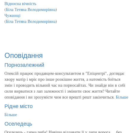
Відносна вічність
(
Біла Тетяна Володимирівна
)
Чужинці
(
Біла Тетяна Володимирівна
)
Оповідання
Порнозалежний
Олексій працює продавцем-консультантом в "Епіцентрі", доглядає
хвору матір і мріє про інше розкішне життя, а натомість боїться
змін і проводить вільний час на порносайтах. Чи знайде він в собі
сили вирватися з лап залежності і змінити своє життя? Читайте
оповідання і ви зрозумієте чим все врешті решт закінчиться.
Більше
Рідне місто
Більше
Оселедець
Оселедець - гарна риба! Навіщо віддавати її у лапи ворога ... без