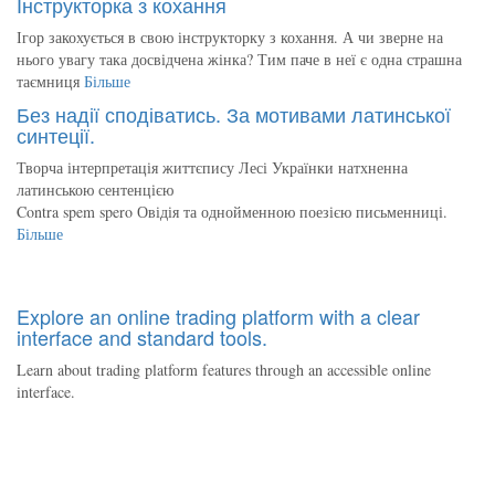
Інструкторка з кохання
Ігор закохується в свою інструкторку з кохання. А чи зверне на
нього увагу така досвідчена жінка? Тим паче в неї є одна страшна
таємниця
Більше
Без надії сподіватись. За мотивами латинської
синтеції.
Творча інтерпретація життєпису Лесі Українки натхненна
латинською сентенцією
Contra spem spero Овідія та однойменною поезією письменниці.
Більше
Explore an online trading platform with a clear
interface and standard tools.
Learn about trading platform features through an accessible online
interface.