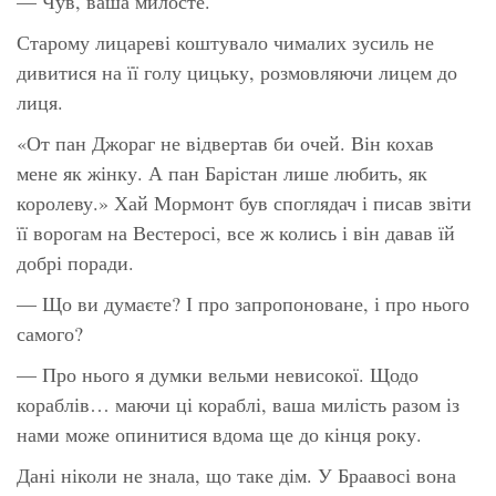
— Чув, ваша милосте.
Старому лицареві коштувало чималих зусиль не
дивитися на її голу цицьку, розмовляючи лицем до
лиця.
«От пан Джораг не відвертав би очей. Він кохав
мене як жінку. А пан Барістан лише любить, як
королеву.» Хай Мормонт був споглядач і писав звіти
її ворогам на Вестеросі, все ж колись і він давав їй
добрі поради.
— Що ви думаєте? І про запропоноване, і про нього
самого?
— Про нього я думки вельми невисокої. Щодо
кораблів… маючи ці кораблі, ваша милість разом із
нами може опинитися вдома ще до кінця року.
Дані ніколи не знала, що таке дім. У Браавосі вона