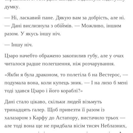
думку.
— Ні, ласкавий пане. Дякую вам за добрість, але ні.
— Дані вислизнула з обіймів. — Можливо, іншим
разом. У якусь іншу ніч.
— Іншу ніч.
Цзаро начебто ображено закопилив губу, але у очах
читалося радше полегшення, ніж розчарування.
«Якби я була драконом, то полетіла б на Вестерос, —
подумала вона, коли купець зник. — І на лихо б мені
тоді здався Цзаро і його кораблі?»
Дані стало цікаво, скільки людей візьмуть
тринадцять галер. Щоб привезти її разом із
халазаром з Карфу до Астапору, вистачило трьох —
але тоді вона ще не придбала вісім тисяч Неблазних,