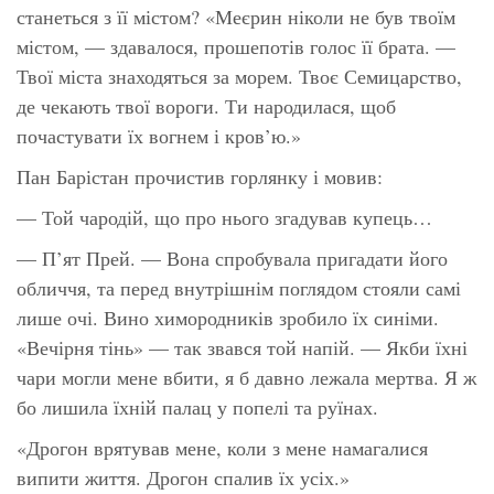
станеться з її містом? «Меєрин ніколи не був твоїм
містом, — здавалося, прошепотів голос її брата. —
Твої міста знаходяться за морем. Твоє Семицарство,
де чекають твої вороги. Ти народилася, щоб
почастувати їх вогнем і кров’ю.»
Пан Барістан прочистив горлянку і мовив:
— Той чародій, що про нього згадував купець…
— П’ят Прей. — Вона спробувала пригадати його
обличчя, та перед внутрішнім поглядом стояли самі
лише очі. Вино химородників зробило їх синіми.
«Вечірня тінь» — так звався той напій. — Якби їхні
чари могли мене вбити, я б давно лежала мертва. Я ж
бо лишила їхній палац у попелі та руїнах.
«Дрогон врятував мене, коли з мене намагалися
випити життя. Дрогон спалив їх усіх.»