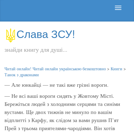
Слава ЗСУ!
знайди книгу для душі...
Читай онлайн! Читай онлайн українською безкоштовно
>
Книги
>
Танок з драконами
— Але юнкайці — не такі вже грізні вороги.
— Не всі ваші вороги сидять у Жовтому Місті.
Бережіться людей з холодними серцями та синіми
вустами. Ще двох тижнів не минуло по вашім
відплитті з Карфу, як слідом за вами рушив П’ят
Прей з трьома приятелями-чародіями. Він хотів