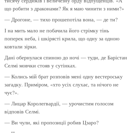
тисячу сердюків і величезну орду відпущенців. «А
що робити з драконами? Як я маю чинити з ними?»
— Дрогоне, — тихо прошепотіла вона, — де ти?
І на мить мало не побачила його стрімку тінь
поперек неба, і шкірясті крила, що одну за одною
ковтали зірки.
Дані обернулася спиною до ночі — туди, де Барістан
Селмі мовчки стояв у сутінках.
— Колись мій брат розповів мені одну вестероську
загадку. Приміром, «хто усіх слухає, та нічого не
чує?».
— Лицар Королегвардії, — урочистим голосом
відповів Селмі.
— Ви чули, які пропозиції робив Цзаро?