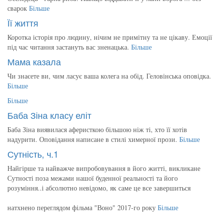
сварок
Більше
Її життя
Коротка історія про людину, нічим не примітну та не цікаву. Емоції
під час читання застануть вас зненацька.
Більше
Мама казала
Чи знаєете ви, чим ласує ваша колега на обід. Геловінська оповідка.
Більше
Більше
Баба Зіна класу еліт
Баба Зіна виявилася аферисткою більшою ніж ті, хто її хотів
надурити. Оповідання написане в стилі химерної прози.
Більше
Сутність, ч.1
Найгірше та найважче випробовування в його житті, викликане
Сутності поза межами нашої буденної реальності та його
розуміння..і абсолютно невідомо, як саме це все завершиться
натхнено переглядом фільма "Воно" 2017-го року
Більше