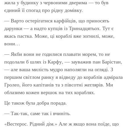
жила у будинку з червоними дверима — то був
єдиний її спогад про рідну домівку.
— Варто остерігатися карфійців, що приносять
дарунки — а надто купців із Тринадцятьох. Тут є
якась пастка. Може, ці кораблі вже зогнилі, може,
вони…
— Якби вони не годилися плавати морем, то не
подолали б шлях із Карфу, — зауважив пан Барістан,
— але ваша милість мудро наполягли на огляді. З
першим світлом ранку я відведу до кораблів адмірала
Гролео, його капітанів та з півсотні жеглярів. Ми
облазимо кожен вершок на тих кораблях.
Це також була добра порада.
— Так-так, саме так і вчиніть.
«Вестерос. Рідний дім.» Але ж якщо вона поїде, що