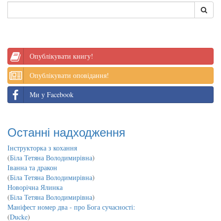
Опублікувати книгу!
Опублікувати оповідання!
Ми у Facebook
Останні надходження
Інструкторка з кохання
(
Біла Тетяна Володимирівна
)
Іванна та дракон
(
Біла Тетяна Володимирівна
)
Новорічна Ялинка
(
Біла Тетяна Володимирівна
)
Маніфест номер два - про Бога сучасності:
(
Ducke
)