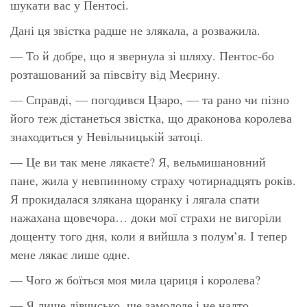
шукати вас у Пентосі.
Дані ця звістка радше не злякала, а розважила.
— То й добре, що я звернула зі шляху. Пентос-бо
розташований за півсвіту від Меєрину.
— Справді, — погодився Цзаро, — та рано чи пізно
його теж дістанеться звістка, що драконова королева
знаходиться у Невільницькій затоці.
— Це ви так мене лякаєте? Я, вельмишановний
пане, жила у невпинному страху чотирнадцять років.
Я прокидалася злякана щоранку і лягала спати
нажахана щовечора… доки мої страхи не вигоріли
дощенту того дня, коли я вийшла з полум’я. І тепер
мене лякає лише одне.
— Чого ж боїться моя мила цариця і королева?
— Я лише дівчисько, ще замолоде і не надто