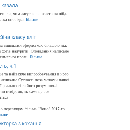
 казала
ете ви, чим ласує ваша колега на обід.
ська оповідка.
Більше
Зіна класу еліт
на виявилася аферисткою більшою ніж
 її хотів надурити. Оповідання написане
 химерної прози.
Більше
сть, ч.1
е та найважче випробовування в його
викликане Сутності поза межами нашої
ї реальності та його розуміння..і
но невідомо, як саме це все
иться
о переглядом фільма "Воно" 2017-го
льше
укторка з кохання