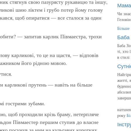
жник стягнув свою пазурясту рукавицю та іншу,
Мама
рликові шию ліктем і грубо потер йому голову
Чи знає
кався, щоб опиратися — все сталося за один
Геловін
Більше
робити? — запитав карлик Півмаестра, трохи
Баба 
Баба Зі
ті, хто
лову карликові, то це на щастя, — відповів
в стилі
ражником його рідною мовою.
Сутні
тися.
Найгірш
житті, 
и карликові прутень — навіть на більше
буденно
абсолют
заверш
мі гострими зубами.
натхнен
ю, щоб проходили крізь браму, нетерпляче
року
Бі
льдон Півмаестер першим ступив до власне
Інстр
ожко посунув за ним на кульгавих коротких