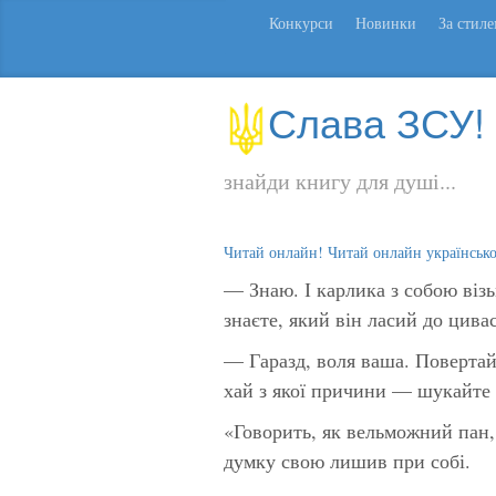
Конкурси
Новинки
За стил
Слава ЗСУ!
знайди книгу для душі...
Читай онлайн! Читай онлайн українськ
— Знаю. І карлика з собою віз
знаєте, який він ласий до цива
— Гаразд, воля ваша. Повертай
хай з якої причини — шукайте
«Говорить, як вельможний пан,
думку свою лишив при собі.