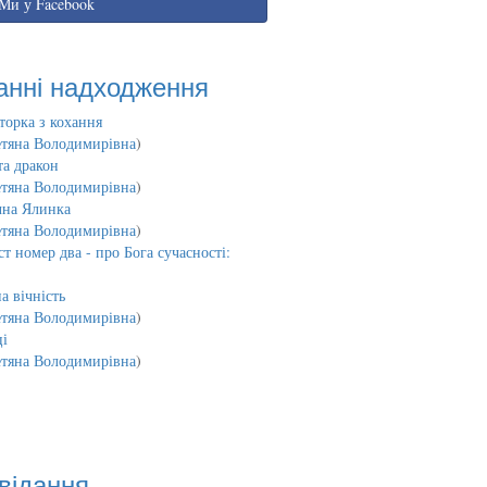
Ми у Facebook
анні надходження
торка з кохання
етяна Володимирівна
)
та дракон
етяна Володимирівна
)
чна Ялинка
етяна Володимирівна
)
т номер два - про Бога сучасності:
а вічність
етяна Володимирівна
)
і
етяна Володимирівна
)
відання