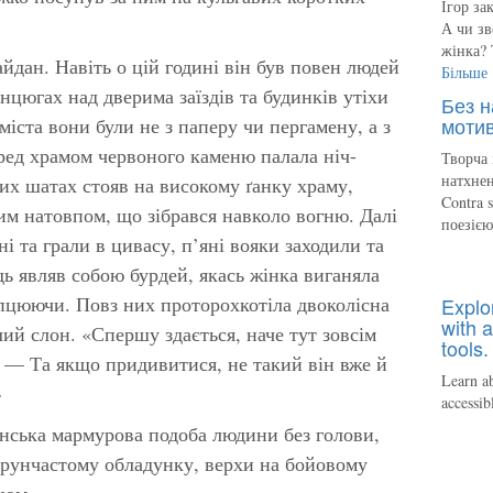
Ігор за
А чи зв
жінка? 
йдан. Навіть о цій годині він був повен людей
Більше
анцюгах над дверима заїздів та будинків утіхи
Без н
мотив
міста вони були не з паперу чи пергамену, а з
ред храмом червоного каменю палала ніч-
Творча 
натхнен
их шатах стояв на високому ґанку храму,
Contra 
м натовпом, що зібрався навколо вогню. Далі
поезіє
 та грали в цивасу, п’яні вояки заходили та
дь являв собою бурдей, якась жінка виганяла
упцюючи. Повз них проторохкотіла двоколісна
Explo
with a
лий слон. «Спершу здається, наче тут зовсім
tools.
 — Та якщо придивитися, не такий він вже й
Learn ab
»
accessib
нська мармурова подоба людини без голови,
ерунчастому обладунку, верхи на бойовому
ном.