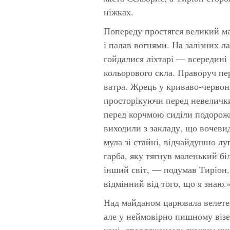
ніжках.
Попереду простягся великий ма
і палав вогнями. На залізних л
гойдалися ліхтарі — всередині 
кольорового скла. Праворуч пе
ватра. Жрець у криваво-червон
просторікуючи перед невелички
перед корчмою сиділи подорожні
виходили з закладу, що вочеви
мула зі стайні, відчайдушно л
гарба, яку тягнув маленький бі
інший світ, — подумав Тиріон.
відмінний від того, що я знаю.
Над майданом царювала велете
але у неймовірно пишному віз
коні, спорядженому схожим чи