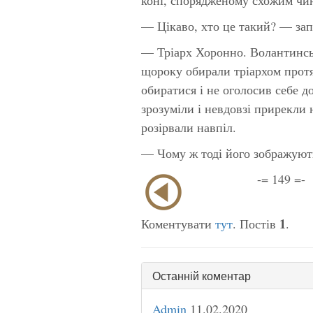
— Цікаво, хто це такий? — зап
— Тріарх Хоронно. Волантинсь
щороку обирали тріархом протя
обиратися і не оголосив себе д
зрозуміли і невдовзі прирекли 
розірвали навпіл.
— Чому ж тоді його зображуют
-= 149 =-
1
Коментувати
тут
. Постів
.
Останній коментар
Admin
11.02.2020