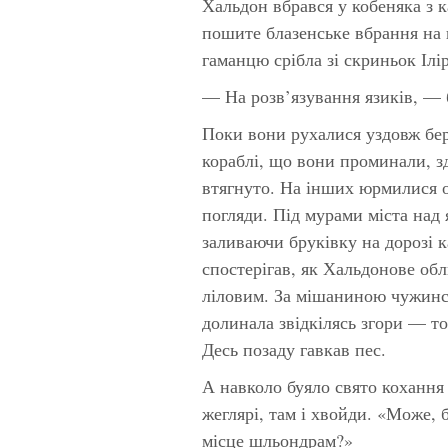
Хальдон вбрався у кобеняка з 
пошите блазенське вбрання на 
гаманцю срібла зі скриньок Ілір
— На розв’язування язиків, — 
Поки вони рухалися уздовж бер
кораблі, що вони проминали, з
втягнуто. На інших юрмилися о
погляди. Під мурами міста над 
заливаючи бруківку на дорозі 
спостерігав, як Хальдонове об
ліловим. За мішаниною чужинс
долинала звідкілясь згори — т
Десь позаду гавкав пес.
А навколо буяло свято кохання з
жеглярі, там і хвойди. «Може, 
місце шльондрам?»