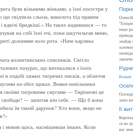
Порн
рега були вільними жінками, а їхні посестри у
 що свідчила сльоза, виколота під правим
Олексій
"Епіцен
, і вдвічі бридкіші.» На таких надивишся — то
інше ро
дчував на собі їхні очі, поки шкутильгав мимо,
проводи
криті долонями коло рота. «Наче карлика
знайде 
залежно
оповіда
 чата волантинських списників. Світло
закінчи
Рідне
талевих пазурах, що витикалися з їхніх
і в подобі хижих тигрячих писків, а обличчя
Більше
мугами на обох щоках. Вояки-невільники
Осел
 своїми тигровими смугами — Тиріонові це
Оселеде
и свободи? — запитав він себе. — Що б вони
лапи во
робила їм такий дарунок? Хто вони, якщо не
Її жит
ев?»
Коротка
та не ц
ка і мовив щось, насмішивши інших. Коли
вас зне