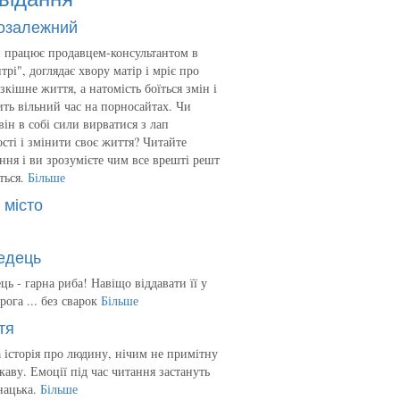
озалежний
 працює продавцем-консультантом в
трі", доглядає хвору матір і мріє про
зкішне життя, а натомість боїться змін і
ть вільний час на порносайтах. Чи
він в собі сили вирватися з лап
сті і змінити своє життя? Читайте
ння і ви зрозумієте чим все врешті решт
ться.
Більше
 місто
едець
ць - гарна риба! Навіщо віддавати її у
рога ... без сварок
Більше
тя
 історія про людину, нічим не примітну
ікаву. Емоції під час читання застануть
нацька.
Більше