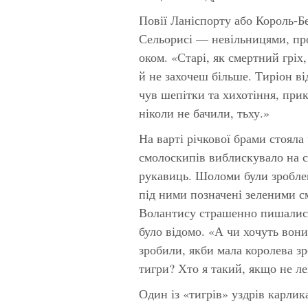
Повії Ланіспорту або Король-Бе
Сельорисі — невільницями, про
оком. «Старі, як смертний гріх
й не захочеш більше. Тиріон ві
чув шепітки та хихотіння, при
ніколи не бачили, тьху.»
На варті річкової брами стояла
смолоскипів виблискувало на с
рукавиць. Шоломи були зроблен
під ними позначені зеленими с
Волантису страшенно пишалися
було відомо. «А чи хочуть вон
зробили, якби мала королева з
тигри? Хто я такий, якщо не л
Один із «тигрів» уздрів карли