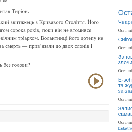
Ост
итав Тиріон.
Чвара
кий звитяжець з Кривавого Століття. Його
гом сорока років, поки він не втомився
Останні
овічним тріархом. Волантинці його дотепу не
Сніго
на смерть — прив’язали до двох слонів і
Останні
Запов
злочи
ь без голови?
Останні
E-sch
та жу
закла
Останні
Запис
сама
Останні
kadastr