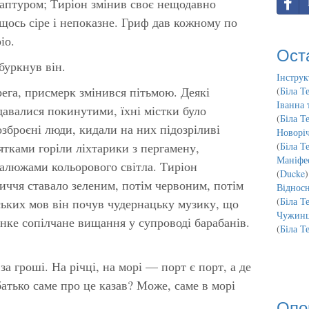
каптуром; Тиріон змінив своє нещодавно
щось сіре і непоказне. Гриф дав кожному по
іо.
Ост
буркнув він.
Інструк
ега, присмерк змінився пітьмою. Деякі
(
Біла Т
Іванна 
давалися покинутими, їхні містки було
(
Біла Т
зброєні люди, кидали на них підозріливі
Новорі
ятками горіли ліхтарики з пергамену,
(
Біла Т
Маніфес
калюжами кольорового світла. Тиріон
(
Ducke
)
личчя ставало зеленим, потім червоним, потім
Відносн
(
Біла Т
ьких мов він почув чудернацьку музику, що
Чужинц
онке сопілчане вищання у супроводі барабанів.
(
Біла Т
а гроші. На річці, на морі — порт є порт, а де
батько саме про це казав? Може, саме в морі
Опо