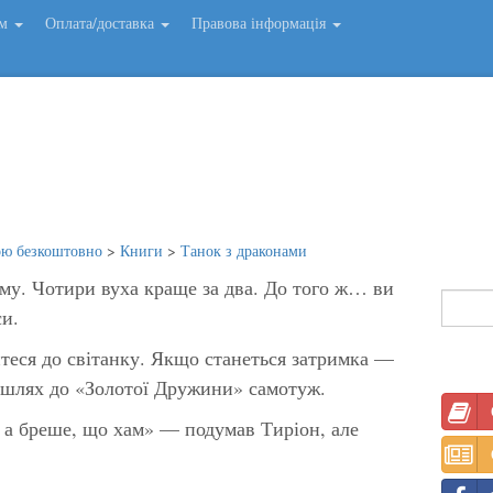
ем
Оплата/доставка
Правова інформація
ою безкоштовно
>
Книги
>
Танок з драконами
ьму. Чотири вуха краще за два. До того ж… ви
си.
теся до світанку. Якщо станеться затримка —
 шлях до «Золотої Дружини» самотуж.
 а бреше, що хам» — подумав Тиріон, але