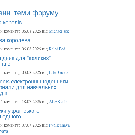
анні теми форуму
 королів
й коментар 06.08.2026 від
Michael sek
ва королева
й коментар 06.08.2026 від
RalphBed
ідник для "великих"
нців
й коментар 03.08.2026 від
Life_Guide
ools електронні щоденники
рнали для навчальних
дів
й коментар 18.07.2026 від
ALEXvob
ки українського
шедшого
й коментар 07.07.2026 від
Pyblichnaya
ovaya