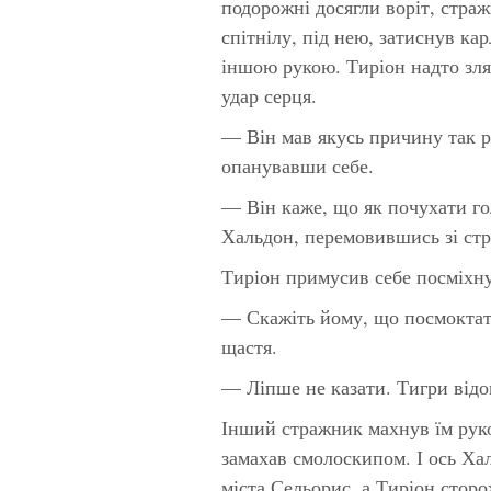
подорожні досягли воріт, стра
спітнілу, під нею, затиснув ка
іншою рукою. Тиріон надто зля
удар серця.
— Він мав якусь причину так 
опанувавши себе.
— Він каже, що як почухати го
Хальдон, перемовившись зі ст
Тиріон примусив себе посміхну
— Скажіть йому, що посмоктат
щастя.
— Ліпше не казати. Тигри відо
Інший стражник махнув їм руко
замахав смолоскипом. І ось Ха
міста Сельорис, а Тиріон стор