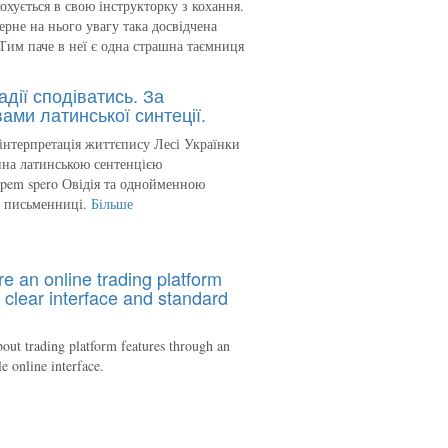
кохується в свою інструкторку з кохання.
ерне на нього увагу така досвідчена
Тим паче в неї є одна страшна таємниця
адії сподіватись. За
ами латинської синтеції.
інтерпретація життєпису Лесі Українки
на латинською сентенцією
spem spero Овідія та однойменною
ю письменниці.
Більше
re an online trading platform
 clear interface and standard
out trading platform features through an
le online interface.