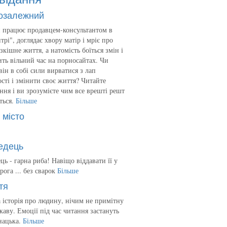
озалежний
 працює продавцем-консультантом в
трі", доглядає хвору матір і мріє про
зкішне життя, а натомість боїться змін і
ть вільний час на порносайтах. Чи
він в собі сили вирватися з лап
сті і змінити своє життя? Читайте
ння і ви зрозумієте чим все врешті решт
ться.
Більше
 місто
едець
ць - гарна риба! Навіщо віддавати її у
рога ... без сварок
Більше
тя
 історія про людину, нічим не примітну
ікаву. Емоції під час читання застануть
нацька.
Більше