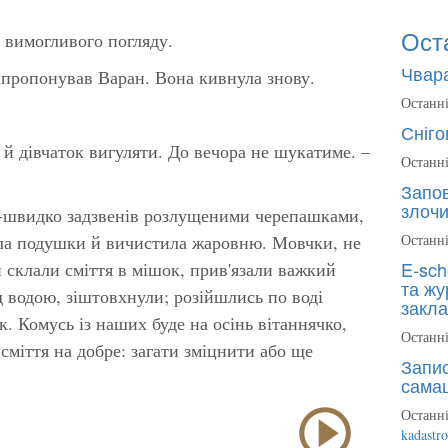
Ост
а вимогливого погляду.
Чвара
апропонував Варан. Вона кивнула знову.
Останні
Сніго
и й дівчаток вигуляти. До вечора не шукатиме. –
Останні
Запов
злочи
-швидко задзвенів розлущеними черепашками,
ала подушки й вичистила жаровню. Мовчки, не
Останні
E-sch
 склали сміття в мішок, прив'язали важкий
та жу
д водою, зіштовхнули; розійшлись по воді
закла
к. Комусь із наших буде на осінь вітаннячко,
Останні
сміття на добре: загати зміцнити або ще
Запис
сама
Останні
kadastr