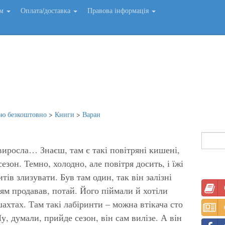
ем
Оплата/доставка
Правова інформація
ою безкоштовно
>
Книги
>
Варан
виросла… Знаєш, там є такі повітряні кишені,
зон. Темно, холодно, але повітря досить, і їжі
титів злизувати. Був там один, так він залізні
ям продавав, потай. Його піймали й хотіли
 шахтах. Там такі лабіринти – можна втікача сто
, думали, прийде сезон, він сам вилізе. А він