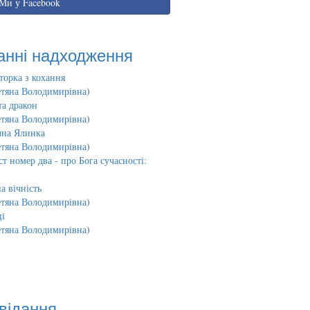
Ми у Facebook
анні надходження
торка з кохання
етяна Володимирівна
)
та дракон
етяна Володимирівна
)
чна Ялинка
етяна Володимирівна
)
т номер два - про Бога сучасності:
а вічність
етяна Володимирівна
)
і
етяна Володимирівна
)
відання