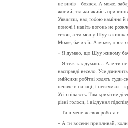
не виліз – боявся. А може, заб
живий, тільки якийсь причинни
Уявляєш, над тобою каміння й
поночі і навіть вогонь не розк
сезон, а ти мов у Шуу в кишках
Може, бачив її. А може, просто
– Я думаю, що Шуу живому ба
– Я теж так думаю… Але ти не
насправді весело. Усе дзинчить
змійсихи робітні ходять туди-с
неначе в палаці, і невтямки – к
Усі співають. Там крихітне дів
різні голоси, і відлуння підспі
– Та в мене ж своя робота є.
– А ти восени припливай, коли