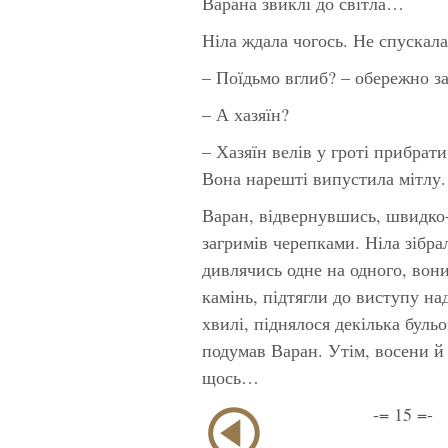
Варана звиклі до світла…
Ніла ждала чогось. Не спускал
– Поїдьмо вглиб? – обережно з
– А хазяїн?
– Хазяїн велів у гроті прибрат
Вона нарешті випустила мітлу.
Варан, відвернувшись, швидко
загримів черепками. Ніла зібр
дивлячись одне на одного, вони
камінь, підтягли до виступу на
хвилі, піднялося декілька бульо
подумав Варан. Утім, восени й 
щось…
-= 15 =-