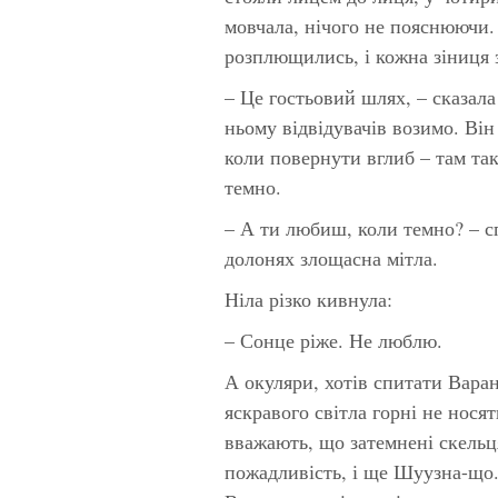
мовчала, нічого не пояснюючи. 
розплющились, і кожна зіниця 
– Це гостьовий шлях, – сказал
ньому відвідувачів возимо. Він
коли повернути вглиб – там та
темно.
– А ти любиш, коли темно? – сп
долонях злощасна мітла.
Ніла різко кивнула:
– Сонце ріже. Не люблю.
А окуляри, хотів спитати Варан
яскравого світла горні не носять
вважають, що затемнені скельц
пожадливість, і ще Шуузна-що.