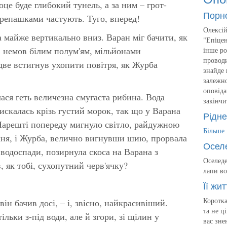
це буде глибокий тунель, а за ним – грот-
Порн
ерепашками частують. Туго, вперед!
Олексій
а майже вертикально вниз. Варан міг бачити, як
"Епіцен
, немов білим полум'ям, мільйонами
інше ро
проводи
две встигнув ухопити повітря, як Журба
знайде 
залежно
оповіда
ася геть величезна смугаста рибина. Вода
закінчи
искалась крізь густий морок, так що у Варана
Рідне
Нарешті попереду мигнуло світло, райдужною
Більше
хня, і Журба, велично вигнувши шию, прорвала
Осел
і водоспади, позирнула скоса на Варана з
Оселеде
 як тобі, сухопутний черв'ячку?
лапи во
Її жит
Коротка
ін бачив досі, – і, звісно, найкрасивіший.
та не ц
льки з-під води, але й згори, зі щілин у
вас зне