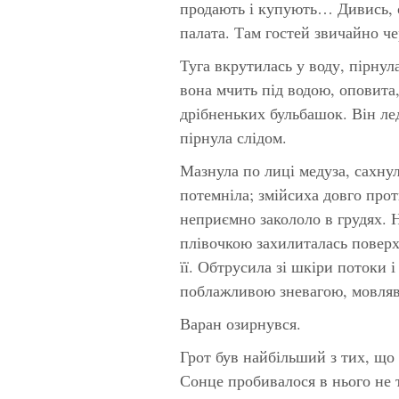
продають і купують… Дивись, о
палата. Там гостей звичайно ч
Туга вкрутилась у воду, пірнул
вона мчить під водою, оповита
дрібненьких бульбашок. Він ле
пірнула слідом.
Мазнула по лиці медуза, сахнул
потемніла; змійсиха довго прот
неприємно закололо в грудях. 
плівочкою захилиталась повер
її. Обтрусила зі шкіри потоки 
поблажливою зневагою, мовляв,
Варан озирнувся.
Грот був найбільший з тих, що в
Сонце пробивалося в нього не ті