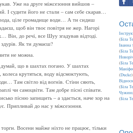
лукав. Уже на друге міжсезоння вийшов –
й. І судити його не стали – сам себе скарав…
 вода, ціле громадище води… А ти сидиш
Ост
ладаєш, щоб він твоє повітря не жер. Нагорі
Інструк
… Він, до речі, все Шуу згадував відтоді.
(
Біла Т
 здурів. Як ти думаєш?
Іванна 
(
Біла Т
чити не можна.
Новорі
(
Біла Т
 думай, що в шахтах погано. У шахтах
Маніфес
, колеса крутяться, воду відсмоктують,
(
Ducke
)
Відносн
юди… Там світло від вогнів. Стіни сяють,
(
Біла Т
раплі чи самоцвіти. Там добре пісні співати.
Чужинц
чисько пісню запищить – а здається, наче хор на
(
Біла Т
вує. Припливай до нас у міжсезоння.
 торги. Восени майже ніхто не працює, тільки
Опо