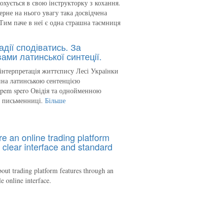
кохується в свою інструкторку з кохання.
ерне на нього увагу така досвідчена
Тим паче в неї є одна страшна таємниця
адії сподіватись. За
ами латинської синтеції.
інтерпретація життєпису Лесі Українки
на латинською сентенцією
spem spero Овідія та однойменною
ю письменниці.
Більше
re an online trading platform
 clear interface and standard
out trading platform features through an
le online interface.