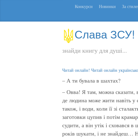
Конкурси
Новинки
За стил
Слава ЗСУ!
знайди книгу для душі...
Читай онлайн! Читай онлайн українськ
– А ти бувала в шахтах?
– Овва! Я там, можна сказати, 
де людина може жити навіть у се
також, і води, коли її зі сталак
заготовки цупив і потім крамар
судити, а він утік і сховався в
років шукати, і не знайдеш… Ну