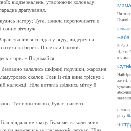
своїх віддзеркалень, утворюючи колонаду;
Мама
 парадне драпування.
Чи знає
Геловін
кудись нагору; Туга, звикла перепочивати в
й сонно зітхнула.
Більше
Баба 
аран звалився із сідла у воду, видерся на
Баба Зі
 ситуха на березі. Полетіли бризки.
ті, хто
есь згори. – Піднімайся!
в стилі
Сутні
 безладно валялись шкіряні подушки, жаровня
Найгірш
ламутрових скалок. Глек із-під вина тріснув і
житті, 
ій калюжці. Ніла витягла звідкись мітлу й
буденно
абсолют
заверш
рано. Тут вони такого, буває, накоять –
натхнен
року
Бі
Ніла віддала не зразу. Була мить, коли вони
Інстр
и руки держачись за гладенький держак. Ніла