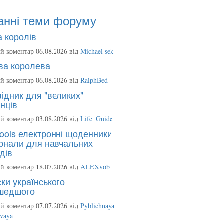
анні теми форуму
 королів
й коментар 06.08.2026 від
Michael sek
ва королева
й коментар 06.08.2026 від
RalphBed
ідник для "великих"
нців
й коментар 03.08.2026 від
Life_Guide
ools електронні щоденники
рнали для навчальних
дів
й коментар 18.07.2026 від
ALEXvob
ки українського
шедшого
й коментар 07.07.2026 від
Pyblichnaya
ovaya