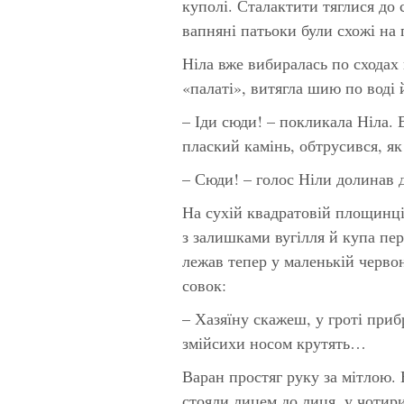
куполі. Сталактити тяглися до 
вапняні патьоки були схожі на
Ніла вже вибиралась по сходах 
«палаті», витягла шию по воді 
– Іди сюди! – покликала Ніла. В
плаский камінь, обтрусився, як
– Сюди! – голос Ніли долинав д
На сухій квадратовій площинці
з залишками вугілля й купа пер
лежав тепер у маленькій червон
совок:
– Хазяїну скажеш, у гроті приб
змійсихи носом крутять…
Варан простяг руку за мітлою. 
стояли лицем до лиця, у чотир