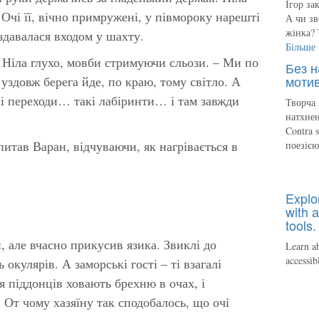
Ігор за
Очі її, вічно примружені, у півмороку нарешті
А чи зв
жінка? 
здавалася входом у шахту.
Більше
а Ніла глухо, мовби стримуючи сльози. – Ми по
Без н
мотив
 уздовж берега йде, по краю, тому світло. А
кі переходи… такі лабіринти… і там завжди
Творча 
натхнен
Contra 
итав Варан, відчуваючи, як нагрівається в
поезіє
Explo
with a
tools.
, але вчасно прикусив язика. Звиклі до
Learn ab
accessib
 окулярів. А заморські гості – ті взагалі
я піддонців ховають брехню в очах, і
 От чому хазяїну так сподобалось, що очі