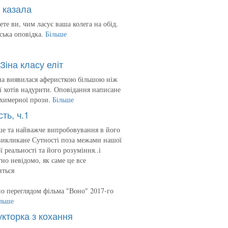
 казала
ете ви, чим ласує ваша колега на обід.
ська оповідка.
Більше
Зіна класу еліт
на виявилася аферисткою більшою ніж
 її хотів надурити. Оповідання написане
 химерної прози.
Більше
сть, ч.1
е та найважче випробовування в його
викликане Сутності поза межами нашої
ї реальності та його розуміння..і
но невідомо, як саме це все
иться
о переглядом фільма "Воно" 2017-го
льше
укторка з кохання