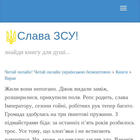
Слава ЗСУ!
знайди книгу для душі...
Читай онлайн! Читай онлайн українською безкоштовно
>
Книги
>
Варан
Жили вони непогано. Дівок видали заміж,
розширилися, прикупили поля. Репс родить, слава
Імператору, сезони гойні, робітних рук тепер багато.
Громада здобулась на три ґвинтові пружини. З
підмайстрами біда: за останніх п’ять років розбилось
троє. Усе тому, що хлоп’яки і не встигають
навчитися. Чи, може, на невдачу закляв хто. Варанів