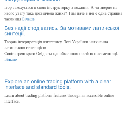
Ігор закохується в свою інструкторку з кохання. А чи зверне на
нього увагу така досвідчена жінка? Тим паче в неї є одна страшна
таємниця
Більше
Без надії сподіватись. За мотивами латинської
синтеції.
Творча інтерпретація життєпису Лесі Українки натхненна
латинською сентенцією
Contra spem spero Овідія та однойменною поезією письменниці.
Більше
Explore an online trading platform with a clear
interface and standard tools.
Learn about trading platform features through an accessible online
interface.