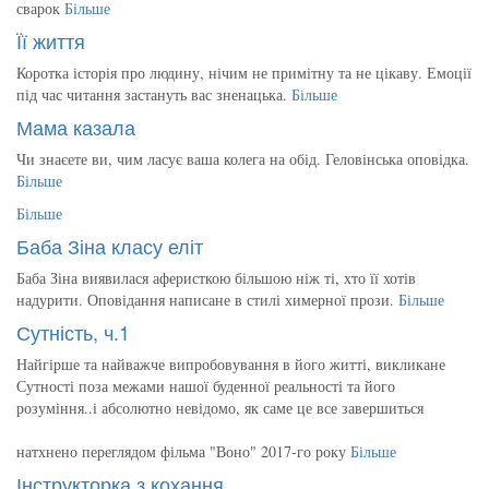
сварок
Більше
Її життя
Коротка історія про людину, нічим не примітну та не цікаву. Емоції
під час читання застануть вас зненацька.
Більше
Мама казала
Чи знаєете ви, чим ласує ваша колега на обід. Геловінська оповідка.
Більше
Більше
Баба Зіна класу еліт
Баба Зіна виявилася аферисткою більшою ніж ті, хто її хотів
надурити. Оповідання написане в стилі химерної прози.
Більше
Сутність, ч.1
Найгірше та найважче випробовування в його житті, викликане
Сутності поза межами нашої буденної реальності та його
розуміння..і абсолютно невідомо, як саме це все завершиться
натхнено переглядом фільма "Воно" 2017-го року
Більше
Інструкторка з кохання