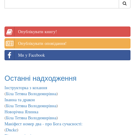
Опублікувати книгу!
Опублікувати оповідання!
Ми у Facebook
Останні надходження
Інструкторка з кохання
(
Біла Тетяна Володимирівна
)
Іванна та дракон
(
Біла Тетяна Володимирівна
)
Новорічна Ялинка
(
Біла Тетяна Володимирівна
)
Маніфест номер два - про Бога сучасності:
(
Ducke
)