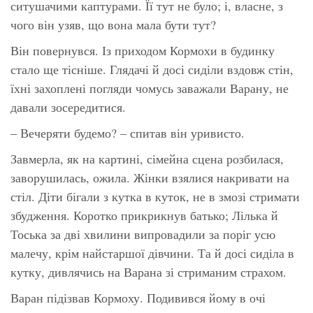
ситушачими каптурами. Її тут не було; і, власне, з
чого він узяв, що вона мала бути тут?
Він повернувся. Із приходом Кормохи в будинку
стало ще тісніше. Глядачі й досі сиділи вздовж стін,
їхні захоплені погляди чомусь заважали Варану, не
давали зосередитися.
– Вечеряти будемо? – спитав він уривисто.
Завмерла, як на картині, сімейна сцена розбилася,
заворушилась, ожила. Жінки взялися накривати на
стіл. Діти бігали з кутка в куток, не в змозі стримати
збудження. Коротко прикрикнув батько; Лілька й
Тоська за дві хвилини випровадили за поріг усю
малечу, крім найстаршої дівчини. Та й досі сиділа в
кутку, дивлячись на Варана зі стриманим страхом.
Варан підізвав Кормоху. Подивився йому в очі