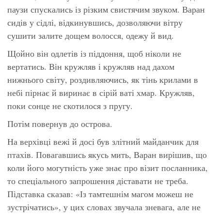
паузи спускались із різким свистячим звуком. Варан
сидів у сідлі, відкинувшись, дозволяючи вітру
сушити залите дощем волосся, одежу й вид.
Щойно він одлетів із піддоння, щоб ніколи не
вертатись. Він кружляв і кружляв над дахом
нижнього світу, роздивляючись, як тінь крилами в
небі пірнає й виринає в сірій ваті хмар. Кружляв,
поки сонце не скотилося з пругу.
Потім повернув до острова.
На верхівці вежі й досі був злітний майданчик для
птахів. Повагавшись якусь мить, Варан вирішив, що
коли його могутність уже знає про візит посланника,
то спеціального запрошення діставати не треба.
Підставка сказав: «Із тамтешнім магом можеш не
зустрічатись», у цих словах звучала зневага, але не