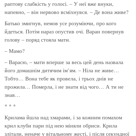
раптову слабкість у голосі. – У неї вже внуки,
напевно, – він нервово всміхнувся. – Де вона живе?
Батько змигнув, немов усе розуміючи, про кого
йдеться. Потім нараз опустив очі. Варан повернув
голову – поряд стояла мати.
– Мамо?
– Варасю, – мати вперше за весь цей день назвала
його домашнім дитячим ім’ям. – Ніла не живе…
Тобто… Вона тебе як провела, і трьох днів не
прожила… Померла, і не знати від чого… А ти не
знав…
* * *
Крилама йшла над хмарами, і за кожним помахом
крил клуби пари під нею міняли обриси. Крила
злітали, неначе у вітальному жесті, і після секундної