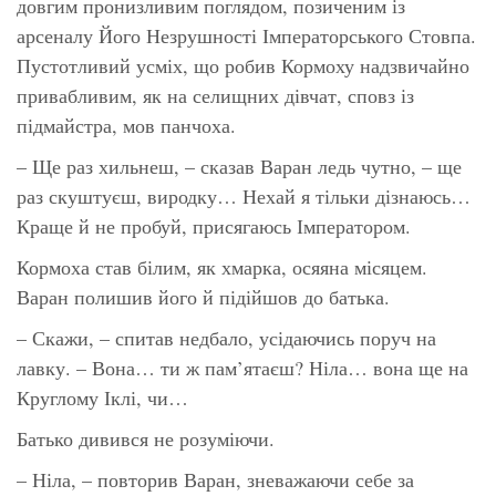
довгим пронизливим поглядом, позиченим із
арсеналу Його Незрушності Імператорського Стовпа.
Пустотливий усміх, що робив Кормоху надзвичайно
привабливим, як на селищних дівчат, сповз із
підмайстра, мов панчоха.
– Ще раз хильнеш, – сказав Варан ледь чутно, – ще
раз скуштуєш, виродку… Нехай я тільки дізнаюсь…
Краще й не пробуй, присягаюсь Імператором.
Кормоха став білим, як хмарка, осяяна місяцем.
Варан полишив його й підійшов до батька.
– Скажи, – спитав недбало, усідаючись поруч на
лавку. – Вона… ти ж пам’ятаєш? Ніла… вона ще на
Круглому Іклі, чи…
Батько дивився не розуміючи.
– Ніла, – повторив Варан, зневажаючи себе за