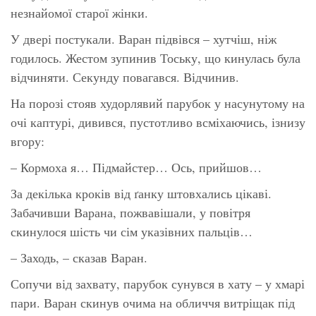
незнайомої старої жінки.
У двері постукали. Варан підвівся – хутчіш, ніж
годилось. Жестом зупинив Тоську, що кинулась була
відчиняти. Секунду повагався. Відчинив.
На порозі стояв худорлявий парубок у насунутому на
очі каптурі, дивився, пустотливо всміхаючись, ізнизу
вгору:
– Кормоха я… Підмайстер… Ось, прийшов…
За декілька кроків від ґанку штовхались цікаві.
Забачивши Варана, пожвавішали, у повітря
скинулося шість чи сім указівних пальців…
– Заходь, – сказав Варан.
Сопучи від захвату, парубок сунувся в хату – у хмарі
пари. Варан скинув очима на обличчя витріщак під