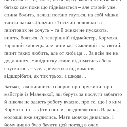
батько сам поки що піднімається – але старий уже,
спина болить, пальці погано гнуться, на собі мішки
тягати важко. Лільчин і Тосьчин чоловіки за
ґвинтових не хочуть – та й жінки не пускають,
виють, бояться. А теперішній підмайстер, Кормоха,
хороший хлопець, але випиває. Сміливий і завзятий,
ґвинт таких любить, але от хиба ця… За всім же не
додивишся. Напідпитку стане підніматись або ж
спускатись – усе, доведеться від каміння
відшкрібати, як тих трьох, а шкода…
Батько, захопившись, говорив про пружини, про
майстрів із Маленької, які беруть за послуги забагато
й ніколи не здають роботу вчасно, про те, що і з ким
Кормоха п’є… Діти сопіли, роздивляючись Варана,
молодші вже знудились. Мати мовчки дивилась, і
йому дивно було бачити цей погляд в очах