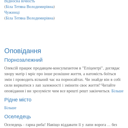
Відносна вічність
(
Біла Тетяна Володимирівна
)
Чужинці
(
Біла Тетяна Володимирівна
)
Оповідання
Порнозалежний
Олексій працює продавцем-консультантом в "Епіцентрі", доглядає
хвору матір і мріє про інше розкішне життя, а натомість боїться
змін і проводить вільний час на порносайтах. Чи знайде він в собі
сили вирватися з лап залежності і змінити своє життя? Читайте
оповідання і ви зрозумієте чим все врешті решт закінчиться.
Більше
Рідне місто
Більше
Оселедець
Оселедець - гарна риба! Навіщо віддавати її у лапи ворога ... без