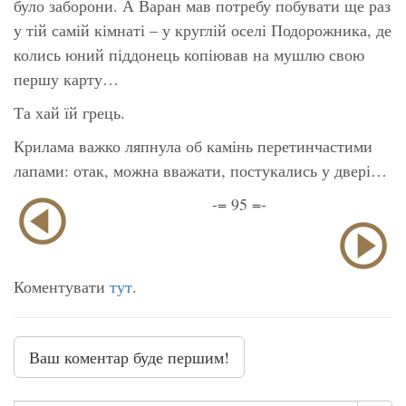
було заборони. А Варан мав потребу побувати ще раз
у тій самій кімнаті – у круглій оселі Подорожника, де
колись юний піддонець копіював на мушлю свою
першу карту…
Та хай їй грець.
Крилама важко ляпнула об камінь перетинчастими
лапами: отак, можна вважати, постукались у двері…
-= 95 =-
Коментувати
тут
.
Ваш коментар буде першим!