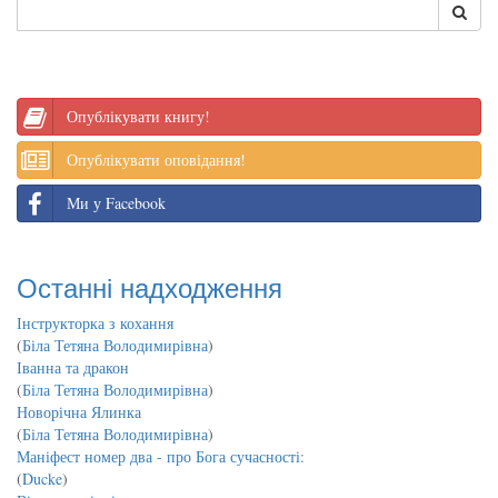
Опублікувати книгу!
Опублікувати оповідання!
Ми у Facebook
Останні надходження
Інструкторка з кохання
(
Біла Тетяна Володимирівна
)
Іванна та дракон
(
Біла Тетяна Володимирівна
)
Новорічна Ялинка
(
Біла Тетяна Володимирівна
)
Маніфест номер два - про Бога сучасності:
(
Ducke
)