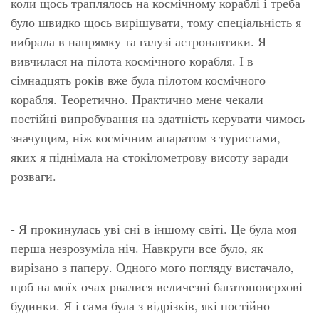
коли щось траплялось на космічному кораблі і треба
було швидко щось вирішувати, тому спеціальність я
вибрала в напрямку та галузі астронавтики. Я
вивчилася на пілота космічного корабля. І в
сімнадцять років вже була пілотом космічного
корабля. Теоретично. Практично мене чекали
постійні випробування на здатність керувати чимось
значущим, ніж космічним апаратом з туристами,
яких я піднімала на стокілометрову висоту заради
розваги.
- Я прокинулась уві сні в іншому світі. Це була моя
перша незрозуміла ніч. Навкруги все було, як
вирізано з паперу. Одного мого погляду вистачало,
щоб на моїх очах рвалися величезні багатоповерхові
будинки. Я і сама була з відрізків, які постійно