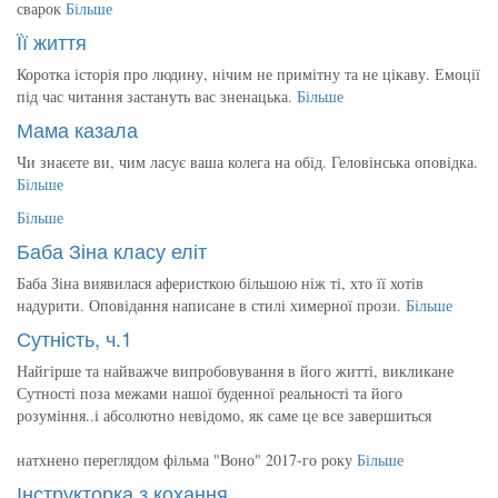
сварок
Більше
Її життя
Коротка історія про людину, нічим не примітну та не цікаву. Емоції
під час читання застануть вас зненацька.
Більше
Мама казала
Чи знаєете ви, чим ласує ваша колега на обід. Геловінська оповідка.
Більше
Більше
Баба Зіна класу еліт
Баба Зіна виявилася аферисткою більшою ніж ті, хто її хотів
надурити. Оповідання написане в стилі химерної прози.
Більше
Сутність, ч.1
Найгірше та найважче випробовування в його житті, викликане
Сутності поза межами нашої буденної реальності та його
розуміння..і абсолютно невідомо, як саме це все завершиться
натхнено переглядом фільма "Воно" 2017-го року
Більше
Інструкторка з кохання