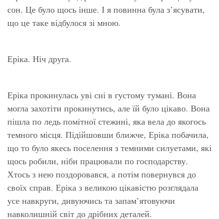
сон. Це було щось інше. І я повинна була з’ясувати,
що це таке відбулося зі мною.
Еріка. Ніч друга.
Еріка прокинулась уві сні в густому тумані. Вона
могла захотіти прокинутись, але їй було цікаво. Вона
пішла по ледь помітної стежині, яка вела до якогось
темного місця. Підійшовши ближче, Еріка побачила,
що то було якесь поселення з темними силуетами, які
щось робили, ніби працювали по господарству.
Хтось з нею поздоровався, а потім повернувся до
своїх справ. Еріка з великою цікавістю розглядала
усе навкруги, дивуючись та запам’ятовуючи
навколишній світ до дрібних деталей.