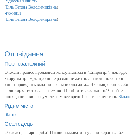
Відносна вічність
(
Біла Тетяна Володимирівна
)
Чужинці
(
Біла Тетяна Володимирівна
)
Оповідання
Порнозалежний
Олексій працює продавцем-консультантом в "Епіцентрі", доглядає
хвору матір і мріє про інше розкішне життя, а натомість боїться
змін і проводить вільний час на порносайтах. Чи знайде він в собі
сили вирватися з лап залежності і змінити своє життя? Читайте
оповідання і ви зрозумієте чим все врешті решт закінчиться.
Більше
Рідне місто
Більше
Оселедець
Оселедець - гарна риба! Навіщо віддавати її у лапи ворога ... без