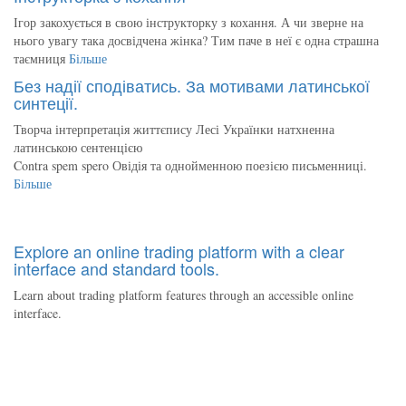
Ігор закохується в свою інструкторку з кохання. А чи зверне на
нього увагу така досвідчена жінка? Тим паче в неї є одна страшна
таємниця
Більше
Без надії сподіватись. За мотивами латинської
синтеції.
Творча інтерпретація життєпису Лесі Українки натхненна
латинською сентенцією
Contra spem spero Овідія та однойменною поезією письменниці.
Більше
Explore an online trading platform with a clear
interface and standard tools.
Learn about trading platform features through an accessible online
interface.