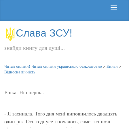
Слава ЗСУ!
знайди книгу для душі...
Читай онлайн! Читай онлайн українською безкоштовно
>
Книги
>
Відносна вічність
Еріка. Ніч перша.
- Я засинала. Того дня мені виповнилось двадцять
один рік. Ось тоді усе і почалось, саме тієї ночі
з’явилися ті сновидіння, які відкрили для мене нове