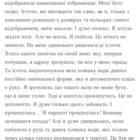
відображали навколишні зображення. Мені було
гидко. Істоти, які виглядати так само, як я, тільки з
невеликою різницею у розмірах та кольорах самого
відображення, мене жахали. І дуже сильно. Я хотіла
звідти піти. Але не могла. Я побігла. Це нічого не
змінило. На мене здивовано дивилися ці істоти.
Хтось навіть запитав на своїй мові, яку, вперше
почувши, я одразу зрозуміла, чи все у мене гаразд.
Та істота запропонувала мені пляшку води дивної
постійно змінюваної форми, яку я автоматично взяла
у руку. Я зрозуміла, що такого жаху не може бути,
що я лише сплю. Тоді я захотіла прокинутись. Це не
допомогло. Я дуже сильно цього забажала. І
прокинулась… Я нарешті прокинулась! Кошмар
залишився позаду! Але я дуже здивувалась, коли
побачила у руці ту дивну пляшку води, яка згодом
через кілька секунд розчинилася у повітрі. Це був не