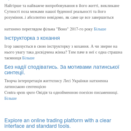
Найгірше та найважче випробовування в його житті, викликане
Сутності поза межами нашої буденної реальності та його
розуміння..і абсолютно невідомо, як саме це все завершиться
натхнено переглядом фільма "Воно" 2017-го року
Більше
Інструкторка з кохання
Ігор закохується в свою інструкторку з кохання. А чи зверне на
нього увагу така досвідчена жінка? Тим паче в неї є одна страшна
таємниця
Більше
Без надії сподіватись. За мотивами латинської
синтеції.
Творча інтерпретація життєпису Лесі Українки натхненна
латинською сентенцією
Contra spem spero Овідія та однойменною поезією письменниці.
Більше
Explore an online trading platform with a clear
interface and standard tools.