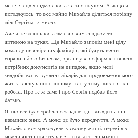
мене, якщо я відмовлюсь стати опікуном. А якщо я
погоджуюсь, то все майно Михайла ділиться порівну
між Сергієм та мною.
Але я не залишаюсь сама зі своїм спадком та
дитиною на руках. Ще Михайло заповім мені цілу
команду перевірених фахівців, які будуть вести
справи з його бізнесом, організував оформлення всіх
потрібних документів на випадок, якщо мені
знадобиться втручання лікарів для продовження мого
життя в існуванні в іншому тілі, у тому числі в тілі
робота. Про те ж саме і про Сергія подбав його
батько.
Якщо все було зроблено заздалегідь, виходить, він
навмисне зник. А може це було передчуття. А може
Михайло все враховував в своєму житті, перевіряв
можливості і підготувався до всього, до кожної