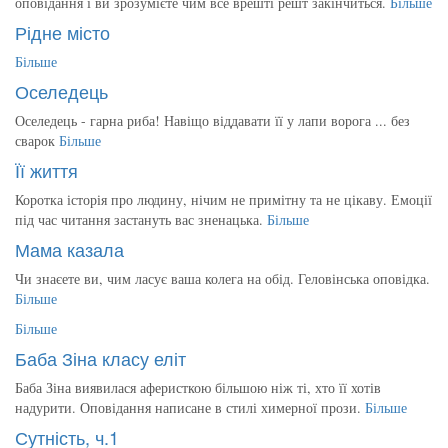
оповідання і ви зрозумієте чим все врешті решт закінчиться.
Більше
Рідне місто
Більше
Оселедець
Оселедець - гарна риба! Навіщо віддавати її у лапи ворога ... без
сварок
Більше
Її життя
Коротка історія про людину, нічим не примітну та не цікаву. Емоції
під час читання застануть вас зненацька.
Більше
Мама казала
Чи знаєете ви, чим ласує ваша колега на обід. Геловінська оповідка.
Більше
Більше
Баба Зіна класу еліт
Баба Зіна виявилася аферисткою більшою ніж ті, хто її хотів
надурити. Оповідання написане в стилі химерної прози.
Більше
Сутність, ч.1