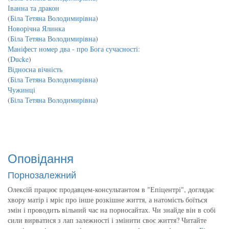
Іванна та дракон
(
Біла Тетяна Володимирівна
)
Новорічна Ялинка
(
Біла Тетяна Володимирівна
)
Маніфест номер два - про Бога сучасності:
(
Ducke
)
Відносна вічність
(
Біла Тетяна Володимирівна
)
Чужинці
(
Біла Тетяна Володимирівна
)
Оповідання
Порнозалежний
Олексій працює продавцем-консультантом в "Епіцентрі", доглядає
хвору матір і мріє про інше розкішне життя, а натомість боїться
змін і проводить вільний час на порносайтах. Чи знайде він в собі
сили вирватися з лап залежності і змінити своє життя? Читайте