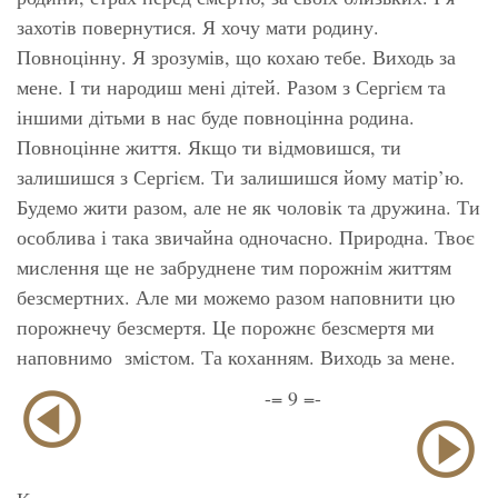
захотів повернутися. Я хочу мати родину.
Повноцінну. Я зрозумів, що кохаю тебе. Виходь за
мене. І ти народиш мені дітей. Разом з Сергієм та
іншими дітьми в нас буде повноцінна родина.
Повноцінне життя. Якщо ти відмовишся, ти
залишишся з Сергієм. Ти залишишся йому матір’ю.
Будемо жити разом, але не як чоловік та дружина. Ти
особлива і така звичайна одночасно. Природна. Твоє
мислення ще не забруднене тим порожнім життям
безсмертних. Але ми можемо разом наповнити цю
порожнечу безсмертя. Це порожнє безсмертя ми
наповнимо змістом. Та коханням. Виходь за мене.
-= 9 =-