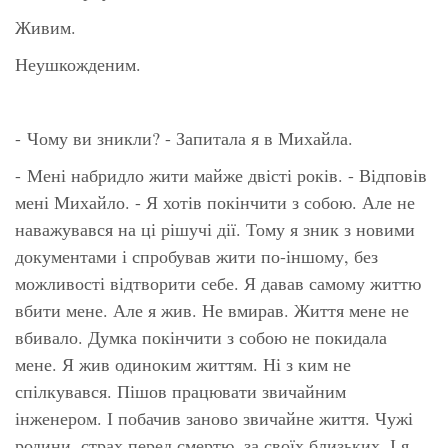
Живим.
Неушкожденим.
- Чому ви зникли? - Запитала я в Михайла.
- Мені набридло жити майже двісті років. - Відповів
мені Михайло. - Я хотів покінчити з собою. Але не
наважувався на ці рішучі дії. Тому я зник з новими
документами і спробував жити по-іншому, без
можливості відтворити себе. Я давав самому життю
вбити мене. Але я жив. Не вмирав. Життя мене не
вбивало. Думка покінчити з собою не покидала
мене. Я жив одиноким життям. Ні з ким не
спілкувався. Пішов працювати звичайним
інженером. І побачив заново звичайне життя. Чужі
родини, страх перед смертю, за своїх близьких. І я