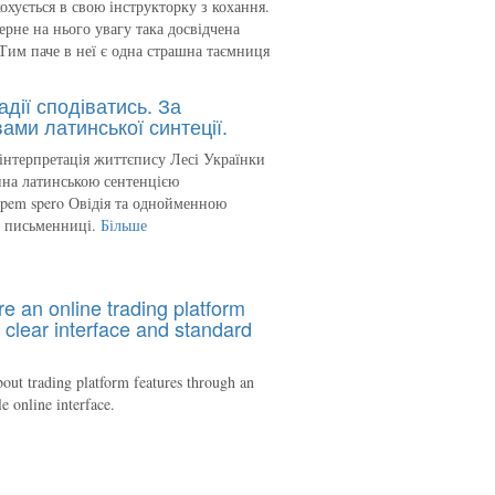
кохується в свою інструкторку з кохання.
ерне на нього увагу така досвідчена
Тим паче в неї є одна страшна таємниця
адії сподіватись. За
ами латинської синтеції.
інтерпретація життєпису Лесі Українки
на латинською сентенцією
spem spero Овідія та однойменною
ю письменниці.
Більше
re an online trading platform
 clear interface and standard
out trading platform features through an
le online interface.