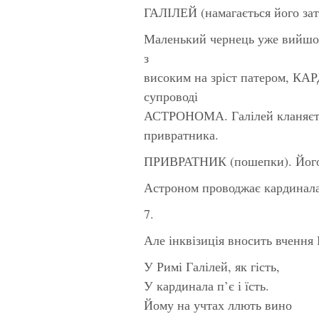
ГАЛІЛЕЙ (намагається його затр
Маленький чернець уже вийшов.
з
високим на зріст патером, 
супроводі
АСТРОНОМА. Галілей кланяєть
привратника.
ПРИВРАТНИК (пошепки). Його е
Астроном проводжає кардинала-
7.
Але інквізиція вносить вчення 
У Римі Галілей, як гість,
У кардинала п’є і їсть.
Йому на учтах ллють вино