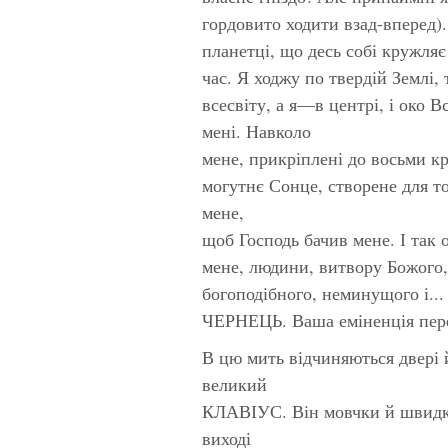
гордовито ходити взад-вперед).
планетці, що десь собі кружляє
час. Я ходжу по твердій Землі,
всесвіту, а я—в центрі, і око 
мені. Навколо
мене, прикріплені до восьми к
могутнє Сонце, створене для то
мене,
щоб Господь бачив мене. І так 
мене, людини, витвору Божого,
богоподібного, неминущого і... 
ЧЕРНЕЦЬ. Ваша еміненція пер
В цю мить відчиняються двері
великий
КЛАВІУС. Він мовчки й швидко
виході