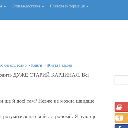
ем
Оплата/доставка
Правова інформація
ою безкоштовно
>
Книги
>
Життя Галілея
, входить ДУЖЕ СТАРИЙ КАРДИНАЛ. Всі
е й досі там? Невже не можна швидше
 розумітися на своїй астрономії. Я чув, що