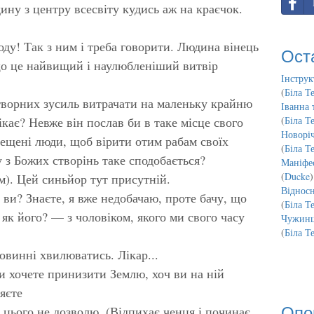
ину з центру всесвіту кудись аж на краєчок.
оду! Так з ним і треба говорити. Людина вінець
Ост
що це найвищий і наулюбленіший витвір
Інструк
(
Біла Т
отворних зусиль витрачати на маленьку крайню
Іванна 
ікає? Невже він послав би в таке місце свого
(
Біла Т
Новорі
бещені люди, щоб вірити отим рабам своїх
(
Біла Т
з Божих створінь таке сподобається?
Маніфес
(
Ducke
)
. Цей синьйор тут присутній.
Відносн
ви? Знаєте, я вже недобачаю, проте бачу, що
(
Біла Т
як його? — з чоловіком, якого ми свого часу
Чужинц
(
Біла Т
винні хвилюватись. Лікар...
 хочете принизити Землю, хоч ви на ній
ляєте
Опо
 цього не дозволю. (Відпихає ченця і починає