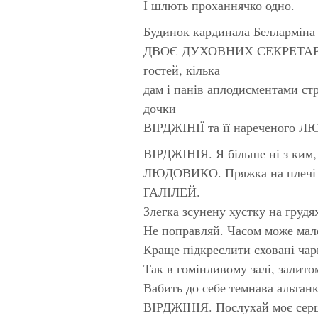
І шлють проханнячко одно.
Будинок кардинала Белларміна 
ДВОЄ ДУХОВНИХ СЕКРЕТАРІВ г
гостей, кілька
дам і панів аплодисментами стр
дочки
ВІРДЖІНІЇ та її нареченого
ВІРДЖІНІЯ. Я більше ні з ким,
ЛЮДОВИКО. Пряжка на плечі р
ГАЛІЛЕЙ.
Злегка зсунену хустку на грудя
Не поправляй. Часом може мал
Краще підкреслити сховані чари
Так в гомінливому залі, залито
Вабить до себе темнава альтанк
ВІРДЖІНІЯ. Послухай моє серц