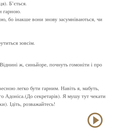
я). Б’ється.
и гарною.
ю, бо інакше вони знову засумніваються, чи
титься зовсім.
 Віднині ж, синьйоре, почнуть гомоніти і про
есною легко бути гарним. Навіть я, мабуть,
го Адоніса.(До секретарів). Я мушу тут чекати
и). Ідіть, розважайтесь!