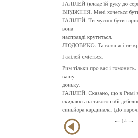
ГАЛІЛЕЙ (кладе їй руку до серц
ВІРДЖІНІЯ. Мені хочеться бут
ГАЛІЛЕЙ. Ти мусиш бути гарно
вона
насправді крутиться.
ЛЮДОВИКО. Та вона ж і не кру
Галілей сміється.
Рим тільки про вас і гомонить.
вашу
доньку.
ГАЛІЛЕЙ. Сказано, що в Римі в
скидаюсь на такого собі дебело
синьйора кардинала. (До парочк
-= 14 =-