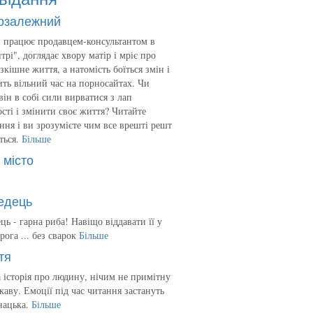
озалежний
 працює продавцем-консультантом в
трі", доглядає хвору матір і мріє про
зкішне життя, а натомість боїться змін і
ть вільний час на порносайтах. Чи
він в собі сили вирватися з лап
сті і змінити своє життя? Читайте
ння і ви зрозумієте чим все врешті решт
ться.
Більше
 місто
едець
ць - гарна риба! Навіщо віддавати її у
рога ... без сварок
Більше
тя
 історія про людину, нічим не примітну
ікаву. Емоції під час читання застануть
нацька.
Більше