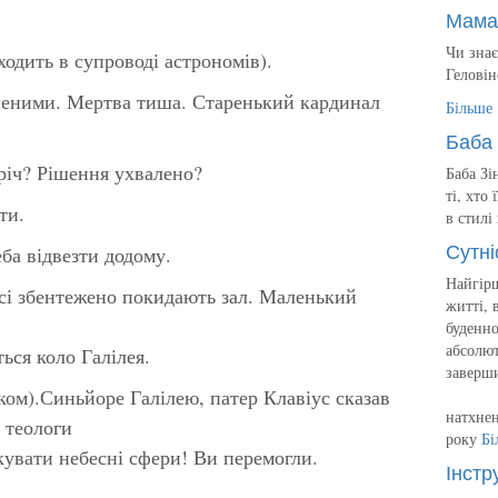
Мама
Чи знає
дить в супроводі астрономів).
Геловін
неними. Мертва тиша. Старенький кардинал
Більше
Баба 
ч? Рішення ухвалено?
Баба Зі
ті, хто
ти.
в стилі
Сутні
а відвезти додому.
Найгірш
сі збентежено покидають зал. Маленький
житті, 
буденно
абсолют
ться коло Галілея.
заверш
.Синьйоре Галілею, патер Клавіус сказав
натхнен
р теологи
року
Бі
кувати небесні сфери! Ви перемогли.
Інстр