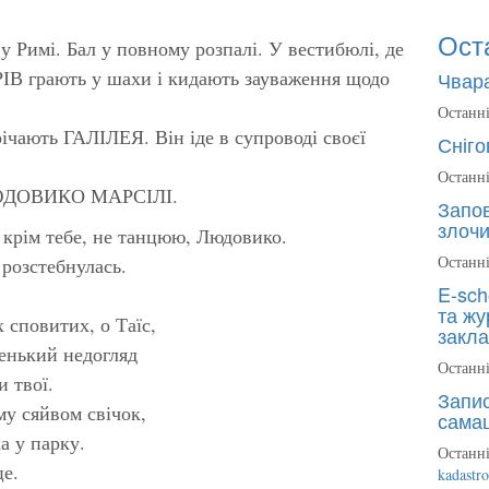
Ост
у Римі. Бал у повному розпалі. У вестибюлі, де
рають у шахи і кидають зауваження щодо
Чвара
Останні
ічають ГАЛІЛЕЯ. Він іде в супроводі своєї
Сніго
Останні
 ЛЮДОВИКО МАРСІЛІ.
Запов
злочи
 крім тебе, не танцюю, Людовико.
Останні
озстебнулась.
E-sch
та жу
х сповитих, о Таїс,
закла
енький недогляд
Останні
 твої.
Запис
му сяйвом свічок,
сама
а у парку.
Останні
е.
kadastr