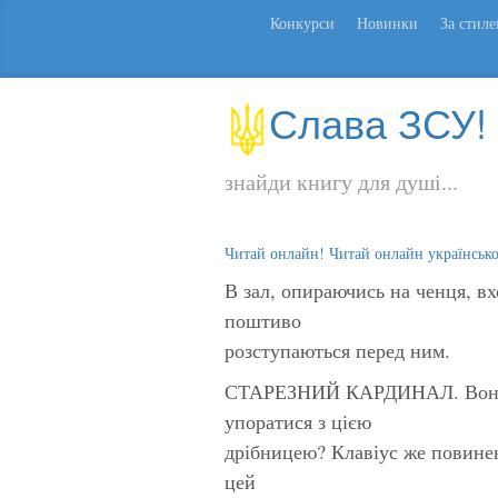
Конкурси
Новинки
За стил
Слава ЗСУ!
знайди книгу для душі...
Читай онлайн! Читай онлайн українськ
В зал, опираючись на ченця
поштиво
розступаються перед ним.
СТАРЕЗНИЙ КАРДИНАЛ. Вони щ
упоратися з цією
дрібницею? Клавіус же повинен
цей