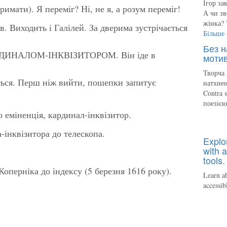
Ігор за
имати). Я переміг? Ні, не я, а розум переміг!
А чи зв
жінка? 
 Виходить і Галілей. За дверима зустрічається
Більше
Без н
КАРДИНАЛОМ-ІНКВІЗИТОРОМ. Він іде в
мотив
Творча 
ся. Перш ніж вийти, пошепки запитує
натхнен
Contra 
поезіє
міненція, кардинал-інквізитор.
інквізитора до телескопа.
Explo
with a
tools.
Коперніка до індексу (5 березня 1616 року).
Learn ab
accessib