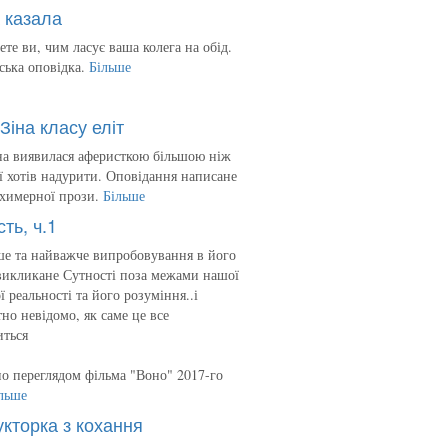
 казала
ете ви, чим ласує ваша колега на обід.
ська оповідка.
Більше
Зіна класу еліт
на виявилася аферисткою більшою ніж
 її хотів надурити. Оповідання написане
 химерної прози.
Більше
сть, ч.1
е та найважче випробовування в його
викликане Сутності поза межами нашої
ї реальності та його розуміння..і
но невідомо, як саме це все
иться
о переглядом фільма "Воно" 2017-го
льше
укторка з кохання