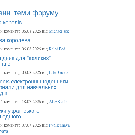
анні теми форуму
 королів
й коментар 06.08.2026 від
Michael sek
ва королева
й коментар 06.08.2026 від
RalphBed
ідник для "великих"
нців
й коментар 03.08.2026 від
Life_Guide
ools електронні щоденники
рнали для навчальних
дів
й коментар 18.07.2026 від
ALEXvob
ки українського
шедшого
й коментар 07.07.2026 від
Pyblichnaya
ovaya