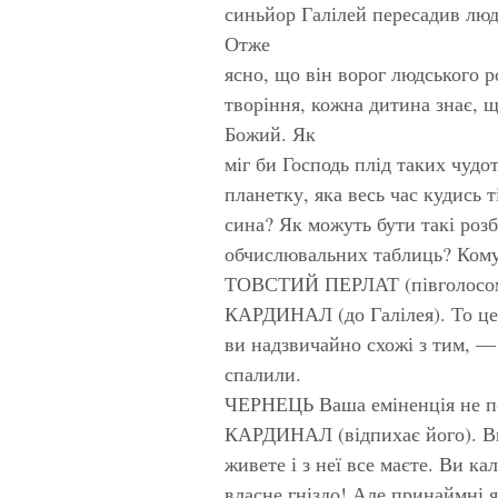
синьйор Галілей пересадив люд
Отже
ясно, що він ворог людського р
творіння, кожна дитина знає, 
Божий. Як
міг би Господь плід таких чуд
планетку, яка весь час кудись т
сина? Як можуть бути такі роз
обчислювальних таблиць? Кому 
ТОВСТИЙ ПЕРЛАТ (півголосом)
КАРДИНАЛ (до Галілея). То це 
ви надзвичайно схожі з тим, — 
спалили.
ЧЕРНЕЦЬ Ваша еміненція не по
КАРДИНАЛ (відпихає його). Ви
живете і з неї все маєте. Ви ка
власне гніздо! Але принаймні я