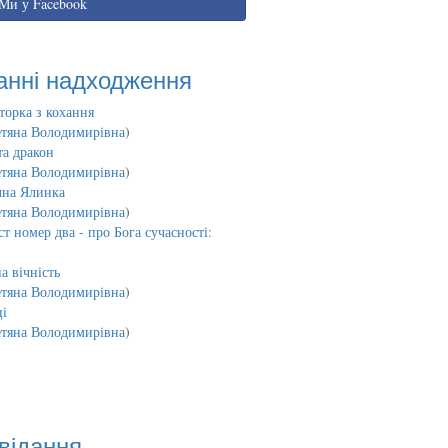
Ми у Facebook
анні надходження
торка з кохання
етяна Володимирівна
)
та дракон
етяна Володимирівна
)
чна Ялинка
етяна Володимирівна
)
т номер два - про Бога сучасності:
а вічність
етяна Володимирівна
)
і
етяна Володимирівна
)
відання