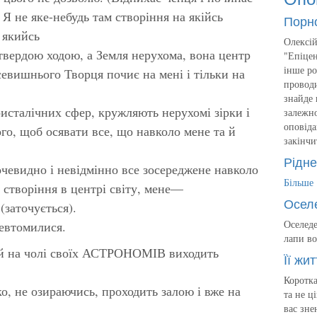
 Я не яке-небудь там створіння на якійсь
Порн
 якийсь
Олексій
 твердою ходою, а Земля нерухома, вона центр
"Епіцен
інше ро
Всевишнього Творця почиє на мені і тільки на
проводи
знайде 
ристалічних сфер, кружляють нерухомі зірки і
залежно
оповіда
го, щоб осявати все, що навколо мене та й
закінчи
Рідне
очевидно і невідмінно все зосереджене навколо
Більше
 створіння в центрі світу, мене—
Осел
(заточується).
Оселеде
евтомилися.
лапи во
 й на чолі своїх АСТРОНОМІВ виходить
Її жит
Коротка
, не озираючись, проходить залою і вже на
та не ц
вас зне