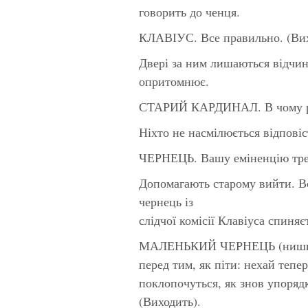
говорить до ченця.
КЛАВІУС. Все правильно. (Вихо
Двері за ним лишаються відчи
опритомнює.
СТАРИЙ КАРДИНАЛ. В чому рі
Ніхто не насмілюється відповіс
ЧЕРНЕЦЬ. Вашу еміненцію треб
Допомагають старому вийти. В
чернець із
слідчої комісії Клавіуса спиняє
МАЛЕНЬКИЙ ЧЕРНЕЦЬ (нишком)
перед тим, як піти: нехай тепе
поклопочуться, як знов упоряд
(Виходить).