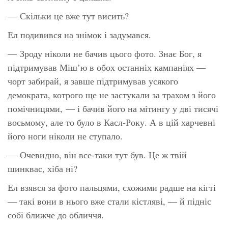
— Скільки це вже тут висить?
Ел подивився на знімок і задумався.
— Зроду ніколи не бачив цього фото. Знає Бог, я
підтримував Міш’ю в обох останніх кампаніях —
чорт забирай, я завше підтримував усякого
демократа, котрого ще не застукали за трахом з його
помічницями, — і бачив його на мітингу у дві тисячі
восьмому, але то було в Касл-Року. А в цій харчевні
його ноги ніколи не ступало.
— Очевидно, він все-таки тут був. Це ж твій
шинквас, хіба ні?
Ел взявся за фото пальцями, схожими радше на кігті
— такі вони в нього вже стали кістляві, — й підніс
собі ближче до обличчя.