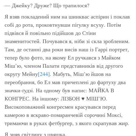
— Джейку? Друже? Що трапилося?
Я взяв покладений ним на шинквас аспірин і поклав
собі до рота, проковтнувши пігулку всуху. Потім
підвівся й повільно підійшов до Стіни
знаменитостей. Почувався я, ніби зі скла зробленим.
Там, де останні два роки висів наш із Гаррі портрет,
тепер було фото, на якому Ел ручкався з Майком
Міш’ю, членом Палати представників від другого
округу Мейну
[244]
. Мабуть, Міш’ю йшов на
переобрання, бо Ел мав причеплені до фартуху два
значки-ґудзі. На одному був напис: МАЙКА В
КОНГРЕС. На іншому: ЛІЗБОН ♥ МІШ’Ю.
Високоповажний конгресмен красувався перед
камерою в яскраво-помаранчевій сорочині Моксі,
тримаючи в руках фетбургер, з якого скрапував жир.
Я зняв світлину з цвяшка.