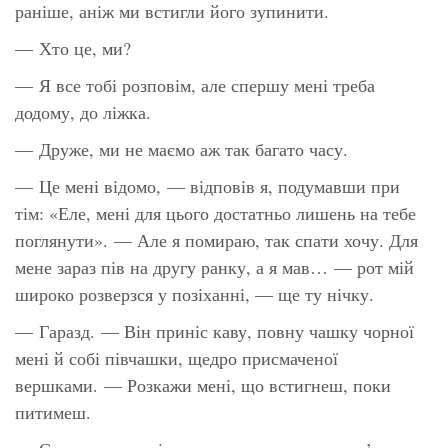
раніше, аніж ми встигли його зупинити.
— Хто це, ми?
— Я все тобі розповім, але спершу мені треба
додому, до ліжка.
— Друже, ми не маємо аж так багато часу.
— Це мені
відомо
, — відповів я, подумавши при
тім:
«Еле, мені для цього достатньо лишень на тебе
поглянути»
. — Але я помираю, так спати хочу. Для
мене зараз пів на другу ранку, а я мав… — рот мій
широко розверзся у позіханні, — ще ту нічку.
— Гаразд. — Він приніс каву, повну чашку чорної
мені й собі півчашки, щедро присмаченої
вершками. — Розкажи мені, що встигнеш, поки
питимеш.