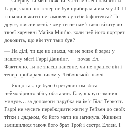
— Спершу ти мені поясни, як ти можеш пам’ятати
Гаррі, якщо він тепер не був прибиральником у ЛСШ
і ніколи в житті не замовляв у тебе біфштекса? По-
друге, поясни мені, чому ти
не
пам’ятаєш візиту до
твоєї харчевні Майка Міш’ю, коли цей його портрет
доводить, що він тут таки був?
— На ділі, ти ще не знаєш, чи не живе й зараз у
нашому місті Гаррі Даннінг, — почав Ел. —
Фактично, ти не знаєш напевне, чи не працює він і
тепер прибиральником у Лізбонській школі.
— Якщо так, це було б результатом збіса
неймовірного збігу обставин. Еле, я круто змінив
минуле… за допомоги парубка на ім’я Білл Теркотт.
Гаррі не мусить переїжджати жити у Гейвен до своїх
тітки з дядьком, бо його мати не загинула. Живими
залишилися також його брат Трой і сестра Еллен. І