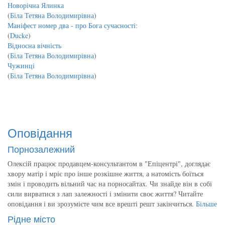
Новорічна Ялинка
(
Біла Тетяна Володимирівна
)
Маніфест номер два - про Бога сучасності:
(
Ducke
)
Відносна вічність
(
Біла Тетяна Володимирівна
)
Чужинці
(
Біла Тетяна Володимирівна
)
Оповідання
Порнозалежний
Олексій працює продавцем-консультантом в "Епіцентрі", доглядає
хвору матір і мріє про інше розкішне життя, а натомість боїться
змін і проводить вільний час на порносайтах. Чи знайде він в собі
сили вирватися з лап залежності і змінити своє життя? Читайте
оповідання і ви зрозумієте чим все врешті решт закінчиться.
Більше
Рідне місто