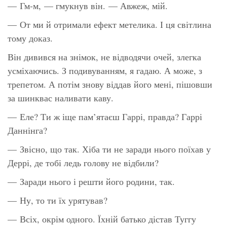
— Гм-м, — гмукнув він. — Авжеж, мій.
— От ми й
отримали
ефект метелика. І ця світлина
тому доказ.
Він дивився на знімок, не відводячи очей, злегка
усміхаючись. З подивуванням, я гадаю. А може, з
трепетом. А потім знову віддав його мені, пішовши
за шинквас наливати каву.
— Еле? Ти ж іще пам’ятаєш Гаррі, правда? Гаррі
Даннінга?
— Звісно, що так. Хіба ти не заради нього поїхав у
Деррі, де тобі ледь голову не відбили?
— Заради нього і решти його родини, так.
— Ну, то ти їх урятував?
— Всіх, окрім одного. Їхній батько дістав Туггу