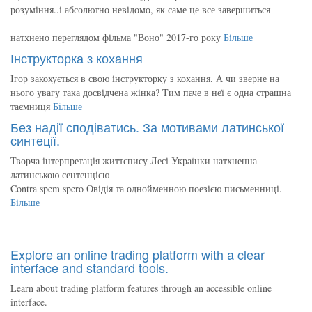
розуміння..і абсолютно невідомо, як саме це все завершиться
натхнено переглядом фільма "Воно" 2017-го року
Більше
Інструкторка з кохання
Ігор закохується в свою інструкторку з кохання. А чи зверне на
нього увагу така досвідчена жінка? Тим паче в неї є одна страшна
таємниця
Більше
Без надії сподіватись. За мотивами латинської
синтеції.
Творча інтерпретація життєпису Лесі Українки натхненна
латинською сентенцією
Contra spem spero Овідія та однойменною поезією письменниці.
Більше
Explore an online trading platform with a clear
interface and standard tools.
Learn about trading platform features through an accessible online
interface.