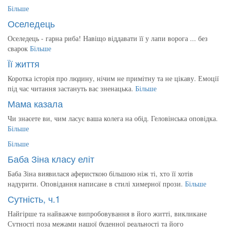
Більше
Оселедець
Оселедець - гарна риба! Навіщо віддавати її у лапи ворога ... без
сварок
Більше
Її життя
Коротка історія про людину, нічим не примітну та не цікаву. Емоції
під час читання застануть вас зненацька.
Більше
Мама казала
Чи знаєете ви, чим ласує ваша колега на обід. Геловінська оповідка.
Більше
Більше
Баба Зіна класу еліт
Баба Зіна виявилася аферисткою більшою ніж ті, хто її хотів
надурити. Оповідання написане в стилі химерної прози.
Більше
Сутність, ч.1
Найгірше та найважче випробовування в його житті, викликане
Сутності поза межами нашої буденної реальності та його