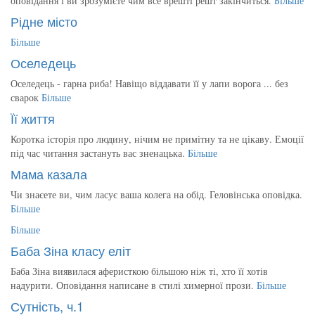
оповідання і ви зрозумієте чим все врешті решт закінчиться.
Більше
Рідне місто
Більше
Оселедець
Оселедець - гарна риба! Навіщо віддавати її у лапи ворога ... без
сварок
Більше
Її життя
Коротка історія про людину, нічим не примітну та не цікаву. Емоції
під час читання застануть вас зненацька.
Більше
Мама казала
Чи знаєете ви, чим ласує ваша колега на обід. Геловінська оповідка.
Більше
Більше
Баба Зіна класу еліт
Баба Зіна виявилася аферисткою більшою ніж ті, хто її хотів
надурити. Оповідання написане в стилі химерної прози.
Більше
Сутність, ч.1