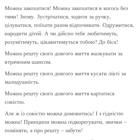
Можна закохатися! Можна закохатися в когось без
тями! Знову. Зустрічатися, ходити за ручку,
цілуватися, поїхати разом відпочивати. Одружитися,
народити дітей. А чи дійсно тебе любитимуть,
розумітимуть, цікавитимуться тобою? До біса!
Можна решту свого довгого життя жалкувати за
втраченим шансом.
Можна решту свого довгого життя кусати лікті за
малодушність.
Можна решту свого довгого життя картатися
совістю.
Але ж із совістю можна домовитись! І з гідністю
можна! Принципи можна підкорегувати, звички –
поміняти, а про решту – забути!