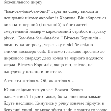
божевільного цирку.
“Бам-бам-бам-бам-бам!” Зараз на сцену виходить
невідомий нікому акробат із Харкова. Він збирається
виконати перший (і останній) в його житті
смертельний номер – карколомний стрибок в гірську
річку. “Бам-бам-бам-бам-бам!” Вітаємо Корнилія –
людину-катастрофу, через яку в лісі безслідно
зникли восьмеро осіб. Вітаємо і ласкаво просимо до
циркового снаряду: двох колод та чорного водяного
жерла. Вітаємо Корнилія, якщо він, звісно, не
напудить у штанці й не втече.
А втекти хотілося. Ой, як хотілося…
Юнак свідомо тягнув час. Боявся. Боявся
наважитись? І цього також, бо за рішенням завжди
йдуть наслідки. Кинутись у річку означає пірнути в
бурхливі хвилі, де може збити з ніг, вдарити головою