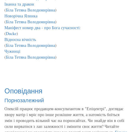
Іванна та дракон
(
Біла Тетяна Володимирівна
)
Новорічна Ялинка
(
Біла Тетяна Володимирівна
)
Маніфест номер два - про Бога сучасності:
(
Ducke
)
Відносна вічність
(
Біла Тетяна Володимирівна
)
Чужинці
(
Біла Тетяна Володимирівна
)
Оповідання
Порнозалежний
Олексій працює продавцем-консультантом в "Епіцентрі", доглядає
хвору матір і мріє про інше розкішне життя, а натомість боїться
змін і проводить вільний час на порносайтах. Чи знайде він в собі
сили вирватися з лап залежності і змінити своє життя? Читайте