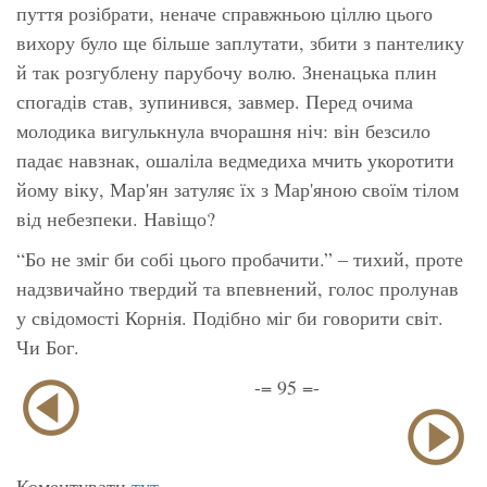
пуття розібрати, неначе справжньою ціллю цього
вихору було ще більше заплутати, збити з пантелику
й так розгублену парубочу волю. Зненацька плин
спогадів став, зупинився, завмер. Перед очима
молодика вигулькнула вчорашня ніч: він безсило
падає навзнак, ошаліла ведмедиха мчить укоротити
йому віку, Мар'ян затуляє їх з Мар'яною своїм тілом
від небезпеки. Навіщо?
“Бо не зміг би собі цього пробачити.” – тихий, проте
надзвичайно твердий та впевнений, голос пролунав
у свідомості Корнія. Подібно міг би говорити світ.
Чи Бог.
-= 95 =-
Коментувати
тут
.