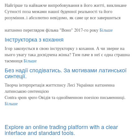
Найгірше та найважче випробовування в його житті, викликане
Сутності поза межами нашої буденної реальності та його
розуміння..і абсолютно невідомо, як саме це все завершиться
натхнено переглядом фільма "Воно" 2017-го року
Більше
Інструкторка з кохання
Ігор закохується в свою інструкторку з кохання. А чи зверне на
нього увагу така досвідчена жінка? Тим паче в неї є одна страшна
таємниця
Більше
Без надії сподіватись. За мотивами латинської
синтеції.
Творча інтерпретація життєпису Лесі Українки натхненна
латинською сентенцією
Contra spem spero Овідія та однойменною поезією письменниці.
Більше
Explore an online trading platform with a clear
interface and standard tools.