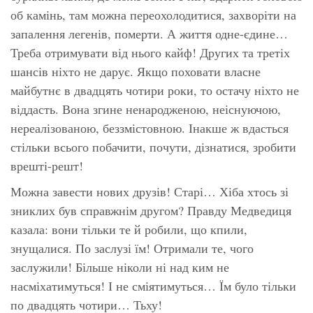
об камінь, там можна переохолодитися, захворіти на
запалення легенів, померти. А життя одне-єдине…
Треба отримувати від нього кайф! Других та третіх
шансів ніхто не дарує. Якщо поховати власне
майбутнє в двадцять чотири роки, то остачу ніхто не
віддасть. Вона згине ненародженою, неіснуючою,
нереалізованою, беззмістовною. Інакше ж вдасться
стільки всього побачити, почути, дізнатися, зробити
врешті-решт!
Можна завести нових друзів! Старі… Хіба хтось зі
зниклих був справжнім другом? Правду Медведиця
казала: вони тільки те й робили, що кпили,
знущалися. По заслузі їм! Отримали те, чого
заслужили! Більше ніколи ні над ким не
насміхатимуться! І не сміятимуться… Їм було тільки
по двадцять чотири… Тьху!