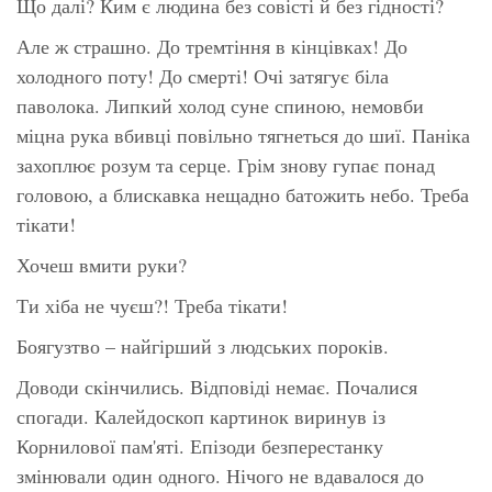
Що далі? Ким є людина без совісті й без гідності?
Але ж страшно. До тремтіння в кінцівках! До
холодного поту! До смерті! Очі затягує біла
паволока. Липкий холод суне спиною, немовби
міцна рука вбивці повільно тягнеться до шиї. Паніка
захоплює розум та серце. Грім знову гупає понад
головою, а блискавка нещадно батожить небо. Треба
тікати!
Хочеш вмити руки?
Ти хіба не чуєш?! Треба тікати!
Боягузтво – найгірший з людських пороків.
Доводи скінчились. Відповіді немає. Почалися
спогади. Калейдоскоп картинок виринув із
Корнилової пам'яті. Епізоди безперестанку
змінювали один одного. Нічого не вдавалося до