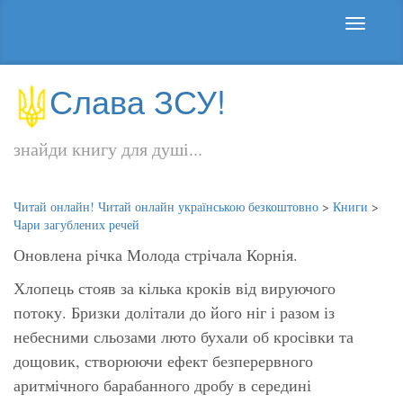
Слава ЗСУ!
знайди книгу для душі...
Читай онлайн! Читай онлайн українською безкоштовно
>
Книги
>
Чари загублених речей
Оновлена річка Молода стрічала Корнія.
Хлопець стояв за кілька кроків від вируючого
потоку. Бризки долітали до його ніг і разом із
небесними сльозами люто бухали об кросівки та
дощовик, створюючи ефект безперервного
аритмічного барабанного дробу в середині