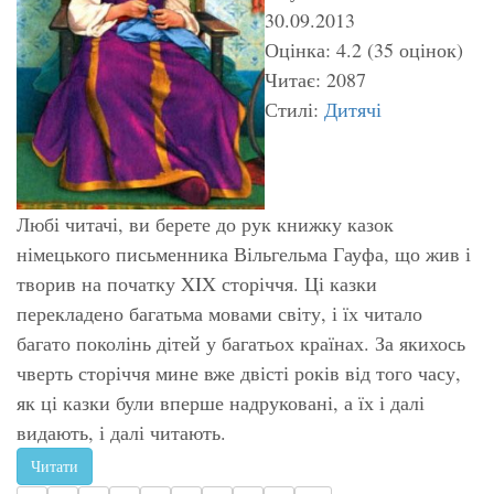
30.09.2013
Оцінка: 4.2 (35 оцінок)
Читає: 2087
Стилі:
Дитячі
Любі читачі, ви берете до рук книжку казок
німецького письменника Вільгельма Гауфа, що жив і
творив на початку XIX сторіччя. Ці казки
перекладено багатьма мовами світу, і їх читало
багато поколінь дітей у багатьох країнах. За якихось
чверть сторіччя мине вже двісті років від того часу,
як ці казки були вперше надруковані, а їх і далі
видають, і далі читають.
Читати