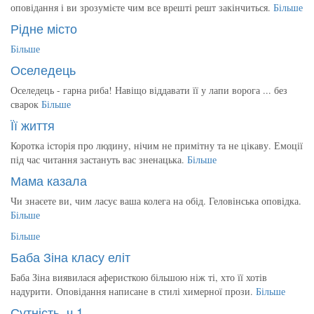
оповідання і ви зрозумієте чим все врешті решт закінчиться.
Більше
Рідне місто
Більше
Оселедець
Оселедець - гарна риба! Навіщо віддавати її у лапи ворога ... без
сварок
Більше
Її життя
Коротка історія про людину, нічим не примітну та не цікаву. Емоції
під час читання застануть вас зненацька.
Більше
Мама казала
Чи знаєете ви, чим ласує ваша колега на обід. Геловінська оповідка.
Більше
Більше
Баба Зіна класу еліт
Баба Зіна виявилася аферисткою більшою ніж ті, хто її хотів
надурити. Оповідання написане в стилі химерної прози.
Більше
Сутність, ч.1