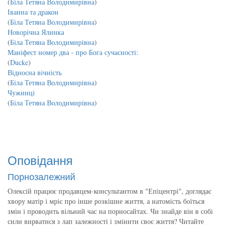
(
Біла Тетяна Володимирівна
)
Іванна та дракон
(
Біла Тетяна Володимирівна
)
Новорічна Ялинка
(
Біла Тетяна Володимирівна
)
Маніфест номер два - про Бога сучасності:
(
Ducke
)
Відносна вічність
(
Біла Тетяна Володимирівна
)
Чужинці
(
Біла Тетяна Володимирівна
)
Оповідання
Порнозалежний
Олексій працює продавцем-консультантом в "Епіцентрі", доглядає
хвору матір і мріє про інше розкішне життя, а натомість боїться
змін і проводить вільний час на порносайтах. Чи знайде він в собі
сили вирватися з лап залежності і змінити своє життя? Читайте