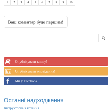
1
2
3
4
5
6
7
8
9
10
Ваш коментар буде першим!
Опублікувати книгу!
Опублікувати оповідання!
Ми у Facebook
Останні надходження
Інструкторка з кохання