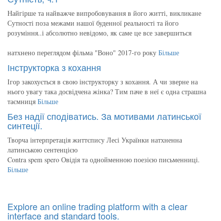
Найгірше та найважче випробовування в його житті, викликане
Сутності поза межами нашої буденної реальності та його
розуміння..і абсолютно невідомо, як саме це все завершиться
натхнено переглядом фільма "Воно" 2017-го року
Більше
Інструкторка з кохання
Ігор закохується в свою інструкторку з кохання. А чи зверне на
нього увагу така досвідчена жінка? Тим паче в неї є одна страшна
таємниця
Більше
Без надії сподіватись. За мотивами латинської
синтеції.
Творча інтерпретація життєпису Лесі Українки натхненна
латинською сентенцією
Contra spem spero Овідія та однойменною поезією письменниці.
Більше
Explore an online trading platform with a clear
interface and standard tools.