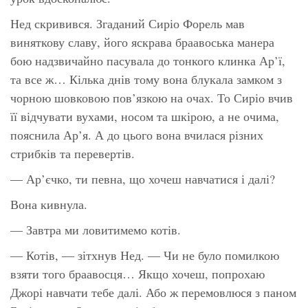
Нед скривився. Згаданий Сиріо Форель мав
виняткову славу, його яскрава браавоська манера
бою надзвичайно пасувала до тонкого клинка Ар’ї,
та все ж… Кілька днів тому вона блукала замком з
чорною шовковою пов’язкою на очах. То Сиріо вчив
її відчувати вухами, носом та шкірою, а не очима,
пояснила Ар’я. А до цього вона вчилася різних
стрибків та перевертів.
— Ар’єчко, ти певна, що хочеш навчатися і далі?
Вона кивнула.
— Завтра ми ловитимемо котів.
— Котів, — зітхнув Нед. — Чи не було помилкою
взяти того браавосця… Якщо хочеш, попрохаю
Джорі навчати тебе далі. Або ж перемовлюся з паном