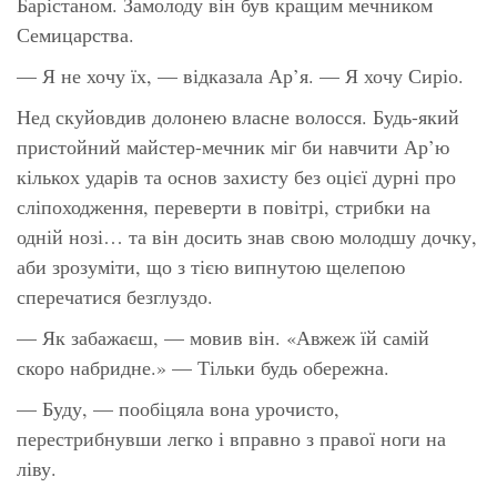
Барістаном. Замолоду він був кращим мечником
Семицарства.
— Я не хочу їх, — відказала Ар’я. — Я хочу Сиріо.
Нед скуйовдив долонею власне волосся. Будь-який
пристойний майстер-мечник міг би навчити Ар’ю
кількох ударів та основ захисту без оцієї дурні про
сліпоходження, переверти в повітрі, стрибки на
одній нозі… та він досить знав свою молодшу дочку,
аби зрозуміти, що з тією випнутою щелепою
сперечатися безглуздо.
— Як забажаєш, — мовив він. «Авжеж їй самій
скоро набридне.» — Тільки будь обережна.
— Буду, — пообіцяла вона урочисто,
перестрибнувши легко і вправно з правої ноги на
ліву.