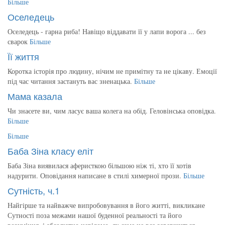
Більше
Оселедець
Оселедець - гарна риба! Навіщо віддавати її у лапи ворога ... без
сварок
Більше
Її життя
Коротка історія про людину, нічим не примітну та не цікаву. Емоції
під час читання застануть вас зненацька.
Більше
Мама казала
Чи знаєете ви, чим ласує ваша колега на обід. Геловінська оповідка.
Більше
Більше
Баба Зіна класу еліт
Баба Зіна виявилася аферисткою більшою ніж ті, хто її хотів
надурити. Оповідання написане в стилі химерної прози.
Більше
Сутність, ч.1
Найгірше та найважче випробовування в його житті, викликане
Сутності поза межами нашої буденної реальності та його