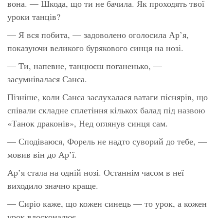
вона. — Шкода, що ти не бачила. Як проходять твої
уроки танців?
— Я вся побита, — задоволено оголосила Ар’я,
показуючи великого бурякового синця на нозі.
— Ти, напевне, танцюєш поганенько, —
засумнівалася Санса.
Пізніше, коли Санса заслухалася ватаги піснярів, що
співали складне сплетіння кількох балад під назвою
«Танок драконів», Нед оглянув синця сам.
— Сподіваюся, Форель не надто суворий до тебе, —
мовив він до Ар’ї.
Ар’я стала на одній нозі. Останнім часом в неї
виходило значно краще.
— Сиріо каже, що кожен синець — то урок, а кожен
урок вдосконалює.