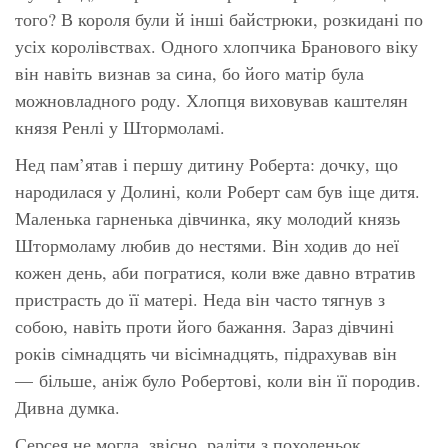
того? В короля були й інші байстрюки, розкидані по
усіх королівствах. Одного хлопчика Бранового віку
він навіть визнав за сина, бо його матір була
можновладного роду. Хлопця виховував каштелян
князя Ренлі у Штормоламі.
Нед пам’ятав і першу дитину Роберта: дочку, що
народилася у Долині, коли Роберт сам був іще дитя.
Маленька гарненька дівчинка, яку молодий князь
Штормоламу любив до нестями. Він ходив до неї
кожен день, аби погратися, коли вже давно втратив
пристрасть до її матері. Неда він часто тягнув з
собою, навіть проти його бажання. Зараз дівчині
років сімнадцять чи вісімнадцять, підрахував він
— більше, аніж було Робертові, коли він її породив.
Дивна думка.
Серсея не могла, звісно, радіти з походеньок