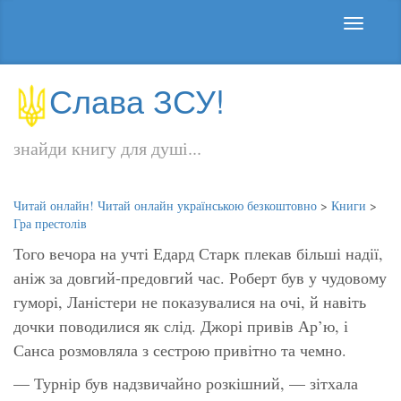
Слава ЗСУ!
знайди книгу для душі...
Читай онлайн! Читай онлайн українською безкоштовно
>
Книги
>
Гра престолів
Того вечора на учті Едард Старк плекав більші надії,
аніж за довгий-предовгий час. Роберт був у чудовому
гуморі, Ланістери не показувалися на очі, й навіть
дочки поводилися як слід. Джорі привів Ар’ю, і
Санса розмовляла з сестрою привітно та чемно.
— Турнір був надзвичайно розкішний, — зітхала