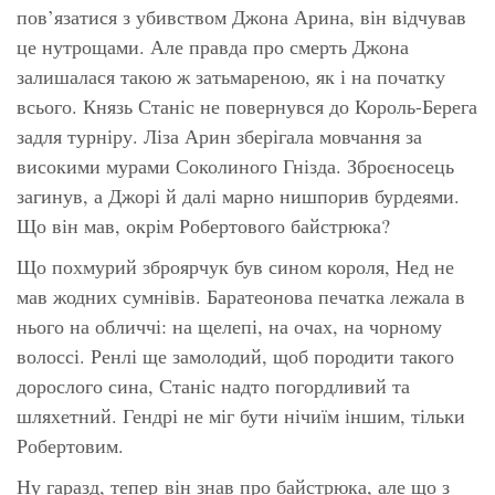
пов’язатися з убивством Джона Арина, він відчував
це нутрощами. Але правда про смерть Джона
залишалася такою ж затьмареною, як і на початку
всього. Князь Станіс не повернувся до Король-Берега
задля турніру. Ліза Арин зберігала мовчання за
високими мурами Соколиного Гнізда. Зброєносець
загинув, а Джорі й далі марно нишпорив бурдеями.
Що він мав, окрім Робертового байстрюка?
Що похмурий зброярчук був сином короля, Нед не
мав жодних сумнівів. Баратеонова печатка лежала в
нього на обличчі: на щелепі, на очах, на чорному
волоссі. Ренлі ще замолодий, щоб породити такого
дорослого сина, Станіс надто погордливий та
шляхетний. Гендрі не міг бути нічиїм іншим, тільки
Робертовим.
Ну гаразд, тепер він знав про байстрюка, але що з