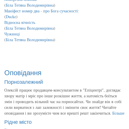
(
Біла Тетяна Володимирівна
)
Маніфест номер два - про Бога сучасності:
(
Ducke
)
Відносна вічність
(
Біла Тетяна Володимирівна
)
Чужинці
(
Біла Тетяна Володимирівна
)
Оповідання
Порнозалежний
Олексій працює продавцем-консультантом в "Епіцентрі", доглядає
хвору матір і мріє про інше розкішне життя, а натомість боїться
змін і проводить вільний час на порносайтах. Чи знайде він в собі
сили вирватися з лап залежності і змінити своє життя? Читайте
оповідання і ви зрозумієте чим все врешті решт закінчиться.
Більше
Рідне місто