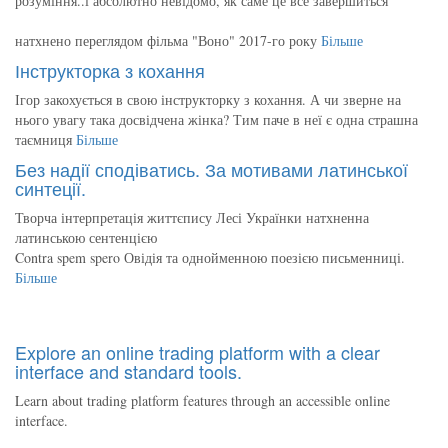
розуміння..і абсолютно невідомо, як саме це все завершиться
натхнено переглядом фільма "Воно" 2017-го року
Більше
Інструкторка з кохання
Ігор закохується в свою інструкторку з кохання. А чи зверне на
нього увагу така досвідчена жінка? Тим паче в неї є одна страшна
таємниця
Більше
Без надії сподіватись. За мотивами латинської
синтеції.
Творча інтерпретація життєпису Лесі Українки натхненна
латинською сентенцією
Contra spem spero Овідія та однойменною поезією письменниці.
Більше
Explore an online trading platform with a clear
interface and standard tools.
Learn about trading platform features through an accessible online
interface.