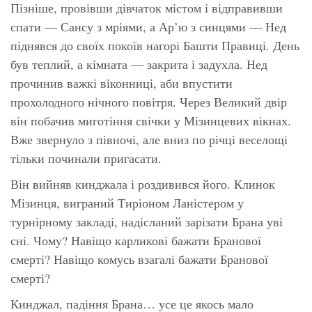
Пізніше, провівши дівчаток містом і відправивши
спати — Сансу з мріями, а Ар’ю з синцями — Нед
піднявся до своїх покоїв нагорі Башти Правиці. День
був теплий, а кімната — закрита і задухла. Нед
прочинив важкі віконниці, аби впустити
прохолодного нічного повітря. Через Великий двір
він побачив миготіння свічки у Мізинцевих вікнах.
Вже звернуло з півночі, але вниз по річці веселощі
тільки починали пригасати.
Він вийняв кинджала і роздивився його. Клинок
Мізинця, виграний Тиріоном Ланістером у
турнірному закладі, надісланий зарізати Брана уві
сні. Чому? Навіщо карликові бажати Бранової
смерті? Навіщо комусь взагалі бажати Бранової
смерті?
Кинджал, падіння Брана… усе це якось мало