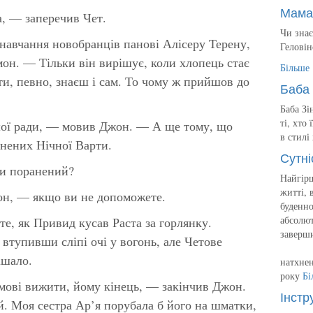
Мама
, — заперечив Чет.
Чи знає
навчання новобранців панові Алісеру Терену,
Геловін
он. — Тільки він вирішує, коли хлопець стає
Більше
ти, певно, знаєш і сам. То чому ж прийшов до
Баба 
Баба Зі
ті, хто
шої ради, — мовив Джон. — А ще тому, що
в стилі
анених Нічної Варти.
Сутні
чи поранений?
Найгірш
житті, 
н, — якщо ви не допоможете.
буденно
абсолют
 те, як Привид кусав Раста за горлянку.
заверш
втупивши сліпі очі у вогонь, але Четове
ішало.
натхнен
року
Бі
ові вижити, йому кінець, — закінчив Джон.
Інстр
й. Моя сестра Ар’я порубала б його на шматки,