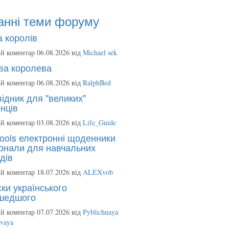
анні теми форуму
 королів
й коментар 06.08.2026 від
Michael sek
ва королева
й коментар 06.08.2026 від
RalphBed
ідник для "великих"
нців
й коментар 03.08.2026 від
Life_Guide
ools електронні щоденники
рнали для навчальних
дів
й коментар 18.07.2026 від
ALEXvob
ки українського
шедшого
й коментар 07.07.2026 від
Pyblichnaya
ovaya