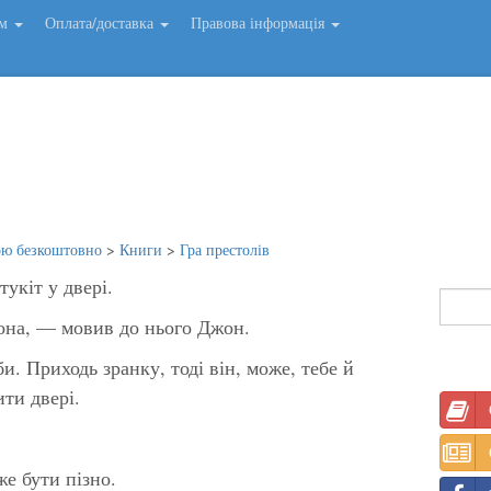
ем
Оплата/доставка
Правова інформація
ою безкоштовно
>
Книги
>
Гра престолів
укіт у двері.
на, — мовив до нього Джон.
и. Приходь зранку, тоді він, може, тебе й
ти двері.
е бути пізно.