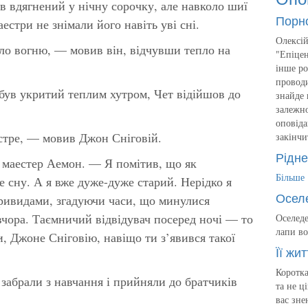
в вдягнений у нічну сорочку, але навколо шиї
Порн
естри не знімали його навіть уві сні.
Олексій
оло вогню, — мовив він, відчувши тепло на
"Епіцен
інше ро
проводи
 був укритий теплим хутром, Чет відійшов до
знайде 
залежно
оповіда
стре, — мовив Джон Сніговій.
закінчи
Рідне
в маестер Аемон. — Я помітив, що як
Більше
 сну. А я вже дуже-дуже старий. Нерідко я
Осел
привидами, згадуючи часи, що минулися
 вчора. Таємничий відвідувач посеред ночі — то
Оселеде
лапи во
и, Джоне Сніговію, навіщо ти з’явився такої
Її жит
Коротка
забрали з навчання і прийняли до братчиків
та не ц
вас зне