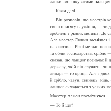
ланки зморшкуватими пальцям
— Кажи далі.
— Він розповів, що маестрів к
свою присягу служіння, — згад
зроблені з різних металів. До 
Але маестер Лювин засміявся і 
навчаючись. Різні метали позна
та облік господарства, срібло 
сказав, що ланцюг позначає й 
державу, якій він служить, чи 
лицарі — то криця. Але з двох
й срібло, чавун, свинець, мідь,
ланцюг складається з усяких ме
Маестер Аемон посміхнувся.
— То й що?