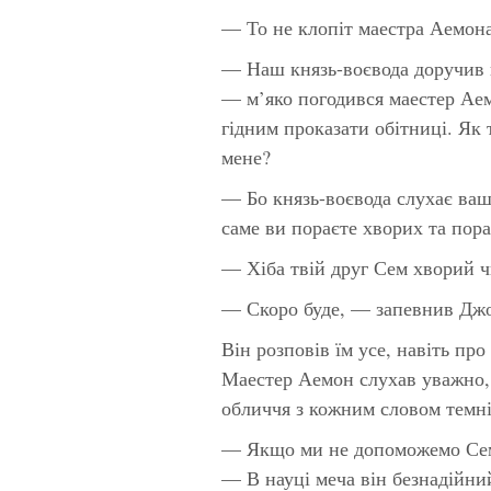
— То не клопіт маестра Аемона
— Наш князь-воєвода доручив 
— м’яко погодився маестер Аем
гідним проказати обітниці. Як 
мене?
— Бо князь-воєвода слухає ва
саме ви пораєте хворих та пор
— Хіба твій друг Сем хворий 
— Скоро буде, — запевнив Джо
Він розповів їм усе, навіть про
Маестер Аемон слухав уважно, 
обличчя з кожним словом темн
— Якщо ми не допоможемо Сем
— В науці меча він безнадійни