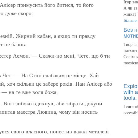
Ігор за
 Алісер примусить його битися, то його
А чи зв
то дуже скоро.
жінка? 
Більше
Без н
мотив
пезній. Жирний кабан, а якщо ти правду
т не бачив.
Творча 
натхнен
естер Аемон. — Скажи-но мені, Чете, що б ти
Contra 
поезіє
 Чет. — На Стіні слабакам не місце. Хай
й, хоч скільки це забере років. Пан Алісер або
Explo
with a
є — на те вже воля божа.
tools.
 Він глибоко вдихнув, аби зібрати докупи
Learn ab
апитав маестра Лювина, чому він носить
accessib
вся свого власного, попестив важкі металеві