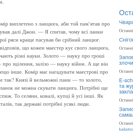
и.
Ост
Чвара
омір виплетено з ланцюга, аби той пам’ятав про
Останні
ував далі Джон. — Я спитав, чому всі ланки
Сніго
сірої ряси краще пасував би срібний ланцюг.
відповів, що кожен маестер кує свого ланцюга,
Останні
чають різні науки. Золото — науку про гроші
Запов
злочи
— про зцілення, залізо — науку війни. А ще він
дещо інше. Комір має нагадувати маестрові про
Останні
не так? Князі й вельможні пани — то золото,
E-sch
та жу
 ланок не можна скувати ланцюга. Потрібні ще
закла
 спиж. То селяни, ковалі, купці й усі інші. Як
Останні
талів, так державі потрібні усякі люди.
Запис
сама
Останні
kadastr