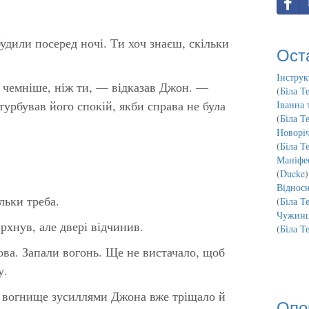
удили посеред ночі. Ти хоч знаєш, скільки
Ост
Інструк
 чемніше, ніж ти, — відказав Джон. —
(
Біла Т
турбував його спокій, якби справа не була
Іванна 
(
Біла Т
Новорі
(
Біла Т
Маніфес
(
Ducke
)
Відносн
льки треба.
(
Біла Т
Чужинц
хнув, але двері відчинив.
(
Біла Т
ова. Запали вогонь. Ще не вистачало, щоб
у.
, вогнище зусиллями Джона вже тріщало й
Опо