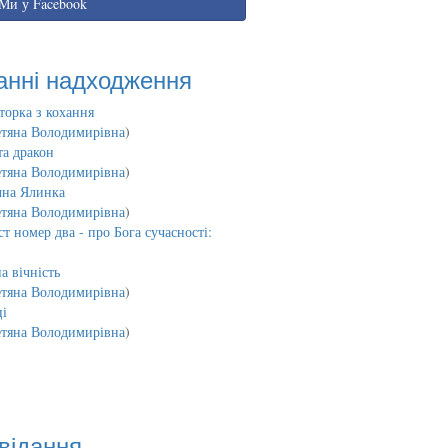
Ми у Facebook
анні надходження
торка з кохання
етяна Володимирівна
)
та дракон
етяна Володимирівна
)
чна Ялинка
етяна Володимирівна
)
т номер два - про Бога сучасності:
а вічність
етяна Володимирівна
)
і
етяна Володимирівна
)
відання