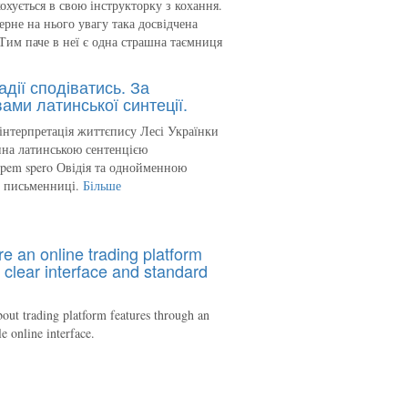
кохується в свою інструкторку з кохання.
ерне на нього увагу така досвідчена
Тим паче в неї є одна страшна таємниця
адії сподіватись. За
ами латинської синтеції.
інтерпретація життєпису Лесі Українки
на латинською сентенцією
spem spero Овідія та однойменною
ю письменниці.
Більше
re an online trading platform
 clear interface and standard
out trading platform features through an
le online interface.