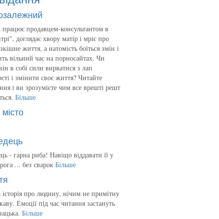
озалежний
 працює продавцем-консультантом в
трі", доглядає хвору матір і мріє про
зкішне життя, а натомість боїться змін і
ть вільний час на порносайтах. Чи
він в собі сили вирватися з лап
сті і змінити своє життя? Читайте
ння і ви зрозумієте чим все врешті решт
ться.
Більше
 місто
едець
ць - гарна риба! Навіщо віддавати її у
рога ... без сварок
Більше
тя
 історія про людину, нічим не примітну
ікаву. Емоції під час читання застануть
нацька.
Більше