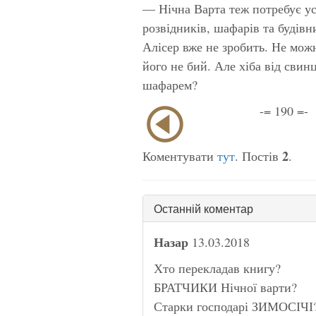
— Нічна Варта теж потребує ус
розвідників, шафарів та будівн
Алісер вже не зробить. Не можн
його не бий. Але хіба від свин
шафарем?
-= 190 =-
2
Коментувати
тут
. Постів
.
Останній коментар
Назар
13.03.2018
Хто перекладав книгу?
БРАТЧИКИ Нічної варти?
Старки господарі ЗИМОСІЧІ