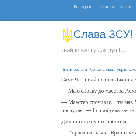
Конкурси
Новинки
За стил
Слава ЗСУ!
знайди книгу для душі...
Читай онлайн! Читай онлайн українськ
Саме Чет і вийшов на Джонів ст
— Маю справу до маестра Аемо
— Маестер спочиває. І ти мав б
послухає. — І спробував зачини
Джон штовхнув їх чоботом.
— Справа нагальна. Вранці мож