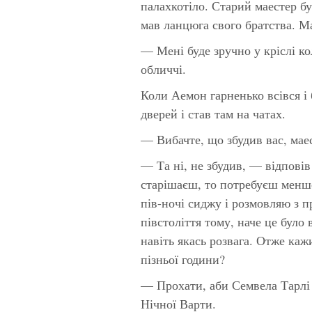
палахкотіло. Старий маестер бу
мав ланцюга свого братства. Ма
— Мені буде зручно у кріслі к
обличчі.
Коли Аемон гарненько всівся і
дверей і став там на чатах.
— Вибачте, що збудив вас, мае
— Та ні, не збудив, — відпові
старішаєш, то потребуєш менше
пів-ночі сиджу і розмовляю з 
півстоліття тому, наче це було
навіть якась розвага. Отже каж
пізньої години?
— Прохати, аби Семвела Тарлі 
Нічної Варти.