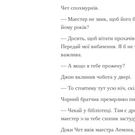
Чет спохмурнів.
— Маестер не звик, щоб його б
йому років?
— Досить, щоб вітати прохачів
Передай мої вибачення. Я б не 
важлива.
— А якщо я тебе прожену?
Джон вклинив чобота у двері.
— То стоятиму тут усю ніч, скі
Чорний братчик презирливо пир
— Чекай у бібліотеці. Там є др
маестер з-за тебе схопив застуд
Доки Чет ввів маестра Аемона