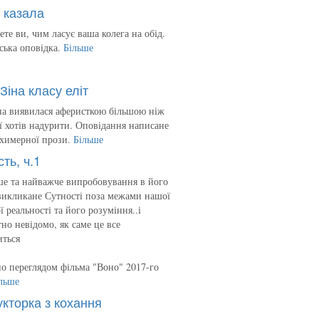
 казала
ете ви, чим ласує ваша колега на обід.
ська оповідка.
Більше
Зіна класу еліт
на виявилася аферисткою більшою ніж
 її хотів надурити. Оповідання написане
 химерної прози.
Більше
сть, ч.1
е та найважче випробовування в його
викликане Сутності поза межами нашої
ї реальності та його розуміння..і
но невідомо, як саме це все
иться
о переглядом фільма "Воно" 2017-го
льше
укторка з кохання