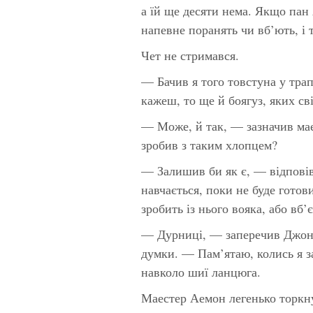
а їй ще десяти нема. Якщо пан
напевне поранять чи вб’ють, і 
Чет не стримався.
— Бачив я того товстуна у тра
кажеш, то ще й боягуз, яких сві
— Може, й так, — зазначив ма
зробив з таким хлопцем?
— Залишив би як є, — відповів
навчається, поки не буде готови
зробить із нього вояка, або вб’
— Дурниці, — заперечив Джон.
думки. — Пам’ятаю, колись я з
навколо шиї ланцюга.
Маестер Аемон легенько торкну