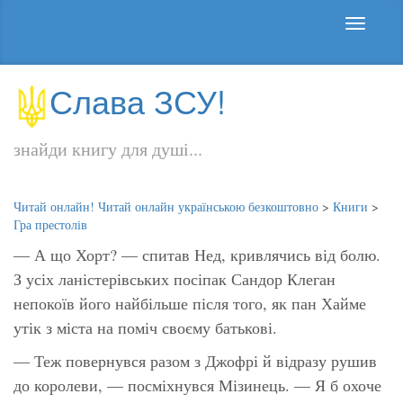
Слава ЗСУ!
знайди книгу для душі...
Читай онлайн! Читай онлайн українською безкоштовно
>
Книги
>
Гра престолів
— А що Хорт? — спитав Нед, кривлячись від болю.
З усіх ланістерівських посіпак Сандор Клеган
непокоїв його найбільше після того, як пан Хайме
утік з міста на поміч своєму батькові.
— Теж повернувся разом з Джофрі й відразу рушив
до королеви, — посміхнувся Мізинець. — Я б охоче