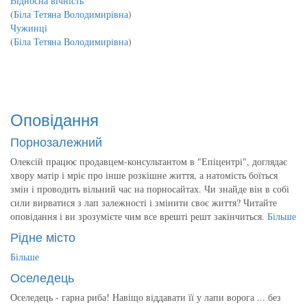
Відносна вічність
(
Біла Тетяна Володимирівна
)
Чужинці
(
Біла Тетяна Володимирівна
)
Оповідання
Порнозалежний
Олексій працює продавцем-консультантом в "Епіцентрі", доглядає
хвору матір і мріє про інше розкішне життя, а натомість боїться
змін і проводить вільний час на порносайтах. Чи знайде він в собі
сили вирватися з лап залежності і змінити своє життя? Читайте
оповідання і ви зрозумієте чим все врешті решт закінчиться.
Більше
Рідне місто
Більше
Оселедець
Оселедець - гарна риба! Навіщо віддавати її у лапи ворога ... без