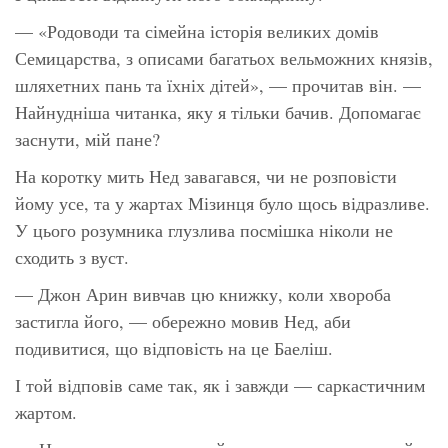
— «Родоводи та сімейна історія великих домів
Семицарства, з описами багатьох вельможних князів,
шляхетних пань та їхніх дітей», — прочитав він. —
Найнудніша читанка, яку я тільки бачив. Допомагає
заснути, мій пане?
На коротку мить Нед завагався, чи не розповісти
йому усе, та у жартах Мізинця було щось відразливе.
У цього розумника глузлива посмішка ніколи не
сходить з вуст.
— Джон Арин вивчав цю книжку, коли хвороба
застигла його, — обережно мовив Нед, аби
подивитися, що відповість на це Баеліш.
І той відповів саме так, як і завжди — саркастичним
жартом.