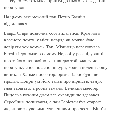
— Ну то смерть мала прийти до нього, як жаданий
порятунок.
На цьому вельможний пан Петир Баеліш
відкланявся.
Едард Старк дозволив собі вилаятися. Крім його
власного почту, у місті навряд чи можна було
довіряти хоч комусь. Так, Мізинець переховував
Кетлін і допомагав самому Недові у розслідуванні,
проте його непокоїло, як швидко той вдався до
порятунку своєї власної шкури, коли з пелени дощу
виникли Хайме і його горлорізи. Варис був іще
гірший. Попри усі його заяви про вірність, євнух
знав забагато, а робив замало. Великий маестер
Пицель з кожним днем все очевидніше здавався
Серсеїним попихачем, а пан Барістан був старою
людиною з суворими уявленнями про честь. Він би