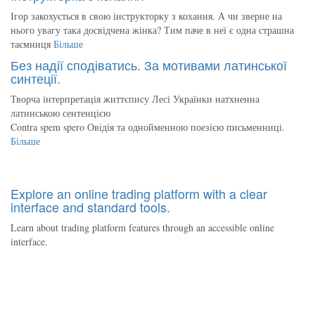
Ігор закохується в свою інструкторку з кохання. А чи зверне на
нього увагу така досвідчена жінка? Тим паче в неї є одна страшна
таємниця
Більше
Без надії сподіватись. За мотивами латинської
синтеції.
Творча інтерпретація життєпису Лесі Українки натхненна
латинською сентенцією
Contra spem spero Овідія та однойменною поезією письменниці.
Більше
Explore an online trading platform with a clear
interface and standard tools.
Learn about trading platform features through an accessible online
interface.