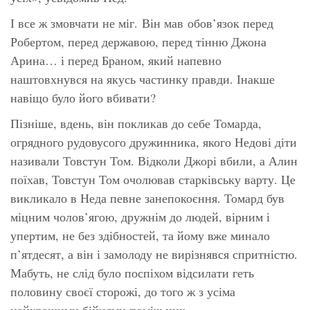
І все ж змовчати не міг. Він мав обов’язок перед
Робертом, перед державою, перед тінню Джона
Арина… і перед Браном, який напевно
наштовхнувся на якусь частинку правди. Інакше
навіщо було його вбивати?
Пізніше, вдень, він покликав до себе Томарда,
огрядного рудовусого дружинника, якого Недові діти
називали Товстун Том. Відколи Джорі вбили, а Алин
поїхав, Товстун Том очолював старківську варту. Це
викликало в Неда певне занепокоєння. Томард був
міцним чолов’ягою, дружнім до людей, вірним і
упертим, не без здібностей, та йому вже минало
п’ятдесят, а він і замолоду не вирізнявся спритністю.
Мабуть, не слід було поспіхом відсилати геть
половину своєї сторожі, до того ж з усіма
найкращими бійцями поміж них.