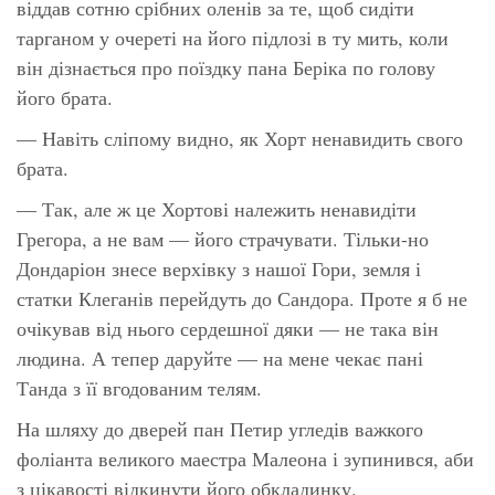
віддав сотню срібних оленів за те, щоб сидіти
тарганом у очереті на його підлозі в ту мить, коли
він дізнається про поїздку пана Беріка по голову
його брата.
— Навіть сліпому видно, як Хорт ненавидить свого
брата.
— Так, але ж це Хортові належить ненавидіти
Грегора, а не вам — його страчувати. Тільки-но
Дондаріон знесе верхівку з нашої Гори, земля і
статки Клеганів перейдуть до Сандора. Проте я б не
очікував від нього сердешної дяки — не така він
людина. А тепер даруйте — на мене чекає пані
Танда з її вгодованим телям.
На шляху до дверей пан Петир угледів важкого
фоліанта великого маестра Малеона і зупинився, аби
з цікавості відкинути його обкладинку.