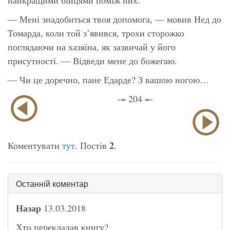
— Мені знадобиться твоя допомога, — мовив Нед до
Томарда, коли той з’явився, трохи сторожко
поглядаючи на хазяїна, як зазвичай у його
присутності. — Відведи мене до божегаю.
— Чи це доречно, пане Едарде? З вашою ногою…
-= 204 =-
2
Коментувати
тут
. Постів
.
Останній коментар
Назар
13.03.2018
Хто перекладав книгу?