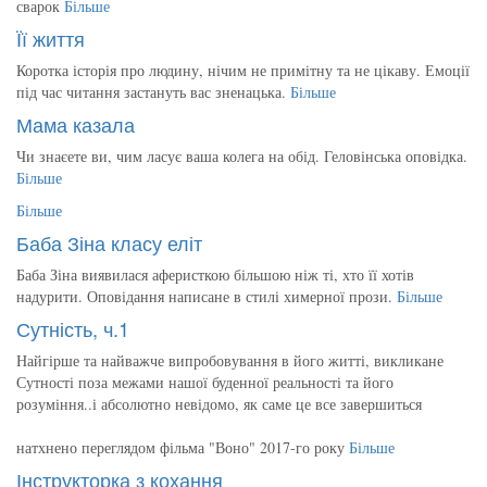
сварок
Більше
Її життя
Коротка історія про людину, нічим не примітну та не цікаву. Емоції
під час читання застануть вас зненацька.
Більше
Мама казала
Чи знаєете ви, чим ласує ваша колега на обід. Геловінська оповідка.
Більше
Більше
Баба Зіна класу еліт
Баба Зіна виявилася аферисткою більшою ніж ті, хто її хотів
надурити. Оповідання написане в стилі химерної прози.
Більше
Сутність, ч.1
Найгірше та найважче випробовування в його житті, викликане
Сутності поза межами нашої буденної реальності та його
розуміння..і абсолютно невідомо, як саме це все завершиться
натхнено переглядом фільма "Воно" 2017-го року
Більше
Інструкторка з кохання