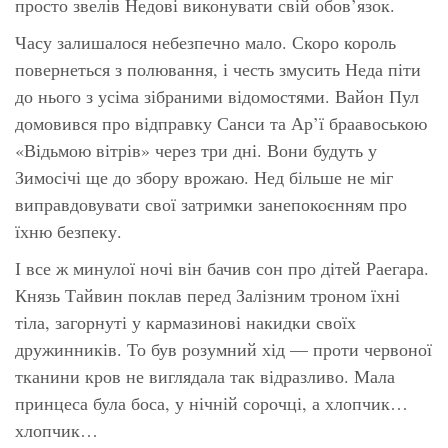
просто звелів Недові виконувати свій обов’язок.
Часу залишалося небезпечно мало. Скоро король
повернеться з полювання, і честь змусить Неда піти
до нього з усіма зібраними відомостями. Вайон Пул
домовився про відправку Санси та Ар’ї браавоською
«Відьмою вітрів» через три дні. Вони будуть у
Зимосічі ще до збору врожаю. Нед більше не міг
виправдовувати свої затримки занепокоєнням про
їхню безпеку.
І все ж минулої ночі він бачив сон про дітей Раегара.
Князь Тайвин поклав перед Залізним троном їхні
тіла, загорнуті у кармазинові накидки своїх
дружинників. То був розумний хід — проти червоної
тканини кров не виглядала так відразливо. Мала
принцеса була боса, у нічній сорочці, а хлопчик…
хлопчик…