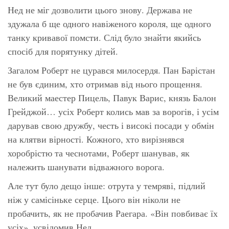
Нед не міг дозволити цього знову. Держава не
здужала б ще одного навіженого короля, ще одного
танку кривавої помсти. Слід було знайти якийсь
спосіб для порятунку дітей.
Загалом Роберт не цурався милосердя. Пан Барістан
не був єдиним, хто отримав від нього прощення.
Великий маестер Пицель, Павук Варис, князь Балон
Грейджой… усіх Роберт колись мав за ворогів, і усім
дарував свою дружбу, честь і високі посади у обмін
на клятви вірності. Кожного, хто вирізнявся
хоробрістю та чеснотами, Роберт шанував, як
належить шанувати відважного ворога.
Але тут було дещо інше: отрута у темряві, підлий
ніж у самісіньке серце. Цього він ніколи не
пробачить, як не пробачив Раегара. «Він повбиває їх
усіх», усвідомив Нед.