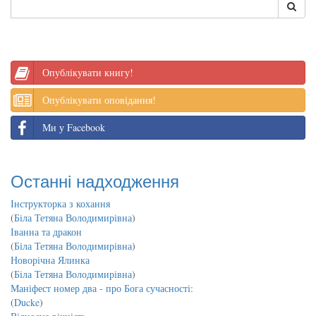
Опублікувати книгу!
Опублікувати оповідання!
Ми у Facebook
Останні надходження
Інструкторка з кохання
(
Біла Тетяна Володимирівна
)
Іванна та дракон
(
Біла Тетяна Володимирівна
)
Новорічна Ялинка
(
Біла Тетяна Володимирівна
)
Маніфест номер два - про Бога сучасності:
(
Ducke
)