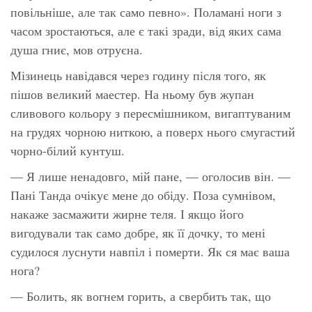
повільніше, але так само певно». Поламані ноги з
часом зростаються, але є такі зради, від яких сама
душа гниє, мов отруєна.
Мізинець навідався через годину після того, як
пішов великий маестер. На ньому був жупан
сливового кольору з пересмішником, вигаптуваним
на грудях чорною ниткою, а поверх нього смугастий
чорно-білий кунтуш.
— Я лише ненадовго, мій пане, — оголосив він. —
Пані Танда очікує мене до обіду. Поза сумнівом,
накаже засмажити жирне теля. І якщо його
вигодували так само добре, як її дочку, то мені
судилося луснути навпіл і померти. Як ся має ваша
нога?
— Болить, як вогнем горить, а свербить так, що