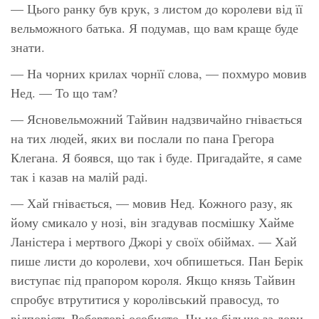
— Цього ранку був крук, з листом до королеви від її
вельможного батька. Я подумав, що вам краще буде
знати.
— На чорних крилах чорнїї слова, — похмуро мовив
Нед. — То що там?
— Ясновельможний Тайвин надзвичайно гнівається
на тих людей, яких ви послали по пана Грегора
Клегана. Я боявся, що так і буде. Пригадайте, я саме
так і казав на малій раді.
— Хай гнівається, — мовив Нед. Кожного разу, як
йому смикало у нозі, він згадував посмішку Хайме
Ланістера і мертвого Джорі у своїх обіймах. — Хай
пише листи до королеви, хоч обпишеться. Пан Берік
виступає під прапором короля. Якщо князь Тайвин
спробує втрутитися у королівський правосуд, то
відповість Робертові особисто. Чи не більше за лови