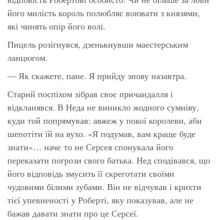
його милість король полюбляє воювати з князями,
які чинять опір його волі.
Пицель розігнувся, дзенькнувши маестерським
ланцюгом.
— Як скажете, пане. Я прийду знову назавтра.
Старий поспіхом зібрав своє причандалля і
відкланявся. В Неда не виникло жодного сумніву,
куди той попрямував: авжеж у покої королеви, аби
шепотіти їй на вухо. «Я подумав, вам краще буде
знати»… наче то не Серсея спонукала його
переказати погрози свого батька. Нед сподівався, що
його відповідь змусить її скреготати своїми
чудовими білими зубами. Він не відчував і крихти
тієї упевненості у Роберті, яку показував, але не
бажав давати знати про це Серсеї.