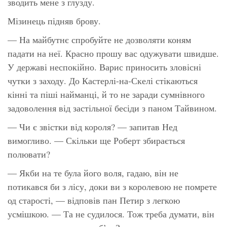
зводить мене з глузду.
Мізинець підняв брову.
— На майбутнє спробуйте не дозволяти коням
падати на неї. Красно прошу вас одужувати швидше.
У державі неспокійно. Варис приносить зловісні
чутки з заходу. До Кастерлі-на-Скелі стікаються
кінні та піші найманці, й то не заради сумнівного
задоволення від застільної бесіди з паном Тайвином.
— Чи є звістки від короля? — запитав Нед
вимогливо. — Скільки ще Роберт збирається
полювати?
— Якби на те була його воля, гадаю, він не
потикався би з лісу, доки ви з королевою не помрете
од старості, — відповів пан Петир з легкою
усмішкою. — Та не судилося. Тож треба думати, він