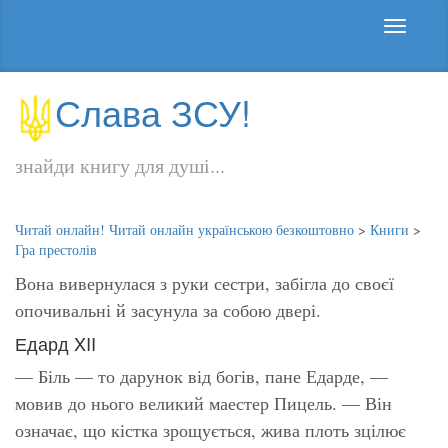
Слава ЗСУ!
знайди книгу для душі...
Читай онлайн! Читай онлайн українською безкоштовно
>
Книги
>
Гра престолів
Вона вивернулася з руки сестри, забігла до своєї
опочивальні й засунула за собою двері.
Едард XII
— Біль — то дарунок від богів, пане Едарде, —
мовив до нього великий маестер Пицель. — Він
означає, що кістка зрощується, жива плоть зцілює