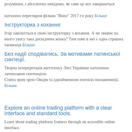
розуміння..і абсолютно невідомо, як саме це все завершиться
натхнено переглядом фільма "Воно" 2017-го року
Більше
Інструкторка з кохання
Ігор закохується в свою інструкторку з кохання. А чи зверне на
нього увагу така досвідчена жінка? Тим паче в неї є одна страшна
таємниця
Більше
Без надії сподіватись. За мотивами латинської
синтеції.
Творча інтерпретація життєпису Лесі Українки натхненна
латинською сентенцією
Contra spem spero Овідія та однойменною поезією письменниці.
Більше
Explore an online trading platform with a clear
interface and standard tools.
Learn about trading platform features through an accessible online
interface.