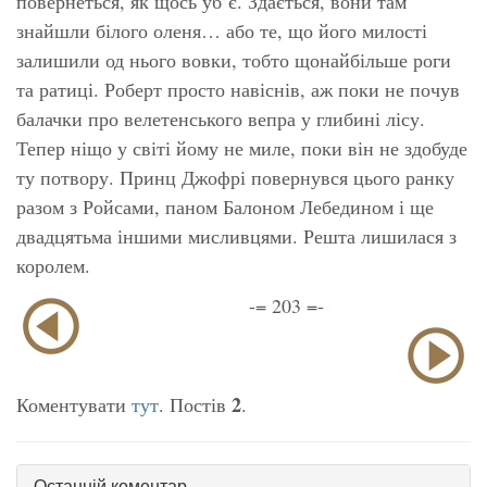
повернеться, як щось уб’є. Здається, вони там
знайшли білого оленя… або те, що його милості
залишили од нього вовки, тобто щонайбільше роги
та ратиці. Роберт просто навіснів, аж поки не почув
балачки про велетенського вепра у глибині лісу.
Тепер ніщо у світі йому не миле, поки він не здобуде
ту потвору. Принц Джофрі повернувся цього ранку
разом з Ройсами, паном Балоном Лебедином і ще
двадцятьма іншими мисливцями. Решта лишилася з
королем.
-= 203 =-
2
Коментувати
тут
. Постів
.
Останній коментар