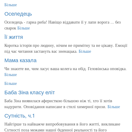
Більше
Оселедець
Оселедець - гарна риба! Навіщо віддавати її у лапи ворога ... без
сварок
Більше
Її життя
Коротка історія про людину, нічим не примітну та не цікаву. Емоції
під час читання застануть вас зненацька.
Більше
Мама казала
Чи знаєете ви, чим ласує ваша колега на обід. Геловінська оповідка.
Більше
Більше
Баба Зіна класу еліт
Баба Зіна виявилася аферисткою більшою ніж ті, хто її хотів
надурити. Оповідання написане в стилі химерної прози.
Більше
Сутність, ч.1
Найгірше та найважче випробовування в його житті, викликане
Сутності поза межами нашої буденної реальності та його