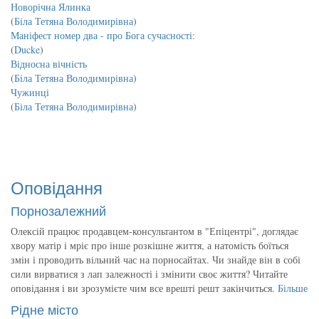
Новорічна Ялинка
(
Біла Тетяна Володимирівна
)
Маніфест номер два - про Бога сучасності:
(
Ducke
)
Відносна вічність
(
Біла Тетяна Володимирівна
)
Чужинці
(
Біла Тетяна Володимирівна
)
Оповідання
Порнозалежний
Олексій працює продавцем-консультантом в "Епіцентрі", доглядає
хвору матір і мріє про інше розкішне життя, а натомість боїться
змін і проводить вільний час на порносайтах. Чи знайде він в собі
сили вирватися з лап залежності і змінити своє життя? Читайте
оповідання і ви зрозумієте чим все врешті решт закінчиться.
Більше
Рідне місто