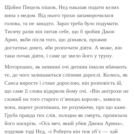
Щойно Пицель пішов, Нед наказав подати келих
вина з медом. Від нього трохи запаморочилася
голова, та не занадто. Зараз треба було подумати.
Тисячу разів він питав себе, що б зробив Джон
Арин, якби після того, що дізнався, прожив
достатньо довго, аби розпочати діяти. А може, він
таки почав діяти, і саме це звело його у труну.
Моторошно, як невинні очі дитини інколи вбачають
те, до чого залишаються сліпими дорослі. Колись, як
Санса виросте і стане дорослою, він розповість ій,
що саме її слова відкрили йому очі. «Він анітрохи не
схожий на того старого п’яницю короля», заявила
вона, вщент розгнівана, не розуміючи, про що каже.
Груба правда тих слів, холодна як смерть, пронизала
його наскрізь. «Ось меч, який убив Джона Арина»,
подумав тоді Нед, «і Роберта він теж уб’є — хай