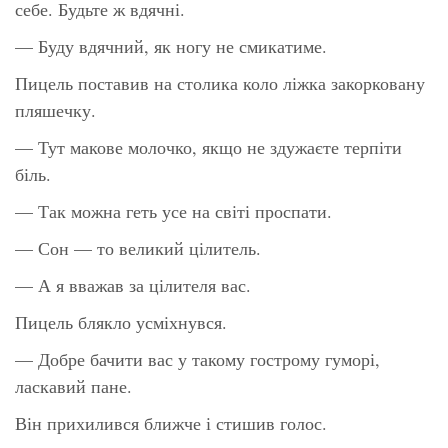
себе. Будьте ж вдячні.
— Буду вдячний, як ногу не смикатиме.
Пицель поставив на столика коло ліжка закорковану
пляшечку.
— Тут макове молочко, якщо не здужаєте терпіти
біль.
— Так можна геть усе на світі проспати.
— Сон — то великий цілитель.
— А я вважав за цілителя вас.
Пицель блякло усміхнувся.
— Добре бачити вас у такому гострому гуморі,
ласкавий пане.
Він прихилився ближче і стишив голос.