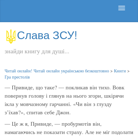
Слава ЗСУ!
знайди книгу для душі...
Читай онлайн! Читай онлайн українською безкоштовно
>
Книги
>
Гра престолів
— Привиде, що таке? — покликав він тихо. Вовк
повернув голову і глянув на нього згори, шкірячи
ікла у мовчазному гарчанні. «Чи він з глузду
з’їхав?», спитав себе Джон.
— Це ж я, Привиде, — пробурмотів він,
намагаючись не показати страху. Але не міг подолати