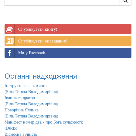
Опублікувати книгу!
Опублікувати оповідання!
Ми у Facebook
Останні надходження
Інструкторка з кохання
(
Біла Тетяна Володимирівна
)
Іванна та дракон
(
Біла Тетяна Володимирівна
)
Новорічна Ялинка
(
Біла Тетяна Володимирівна
)
Маніфест номер два - про Бога сучасності:
(
Ducke
)
Відносна вічність