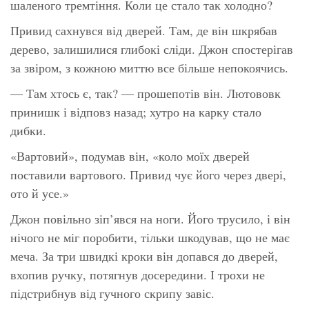
шаленого тремтіння. Коли це стало так холодно?
Привид сахнувся від дверей. Там, де він шкрябав
дерево, залишилися глибокі сліди. Джон спостерігав
за звіром, з кожною миттю все більше непокоячись.
— Там хтось є, так? — прошепотів він. Лютововк
принишк і відповз назад; хутро на карку стало
дибки.
«Вартовий», подумав він, «коло моїх дверей
поставили вартового. Привид чує його через двері,
ото й усе.»
Джон повільно зіп’явся на ноги. Його трусило, і він
нічого не міг поробити, тільки шкодував, що не має
меча. За три швидкі кроки він допався до дверей,
вхопив ручку, потягнув досередини. І трохи не
підстрибнув від гучного скрипу завіс.