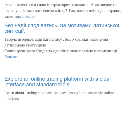
Ігор закохується в свою інструкторку з кохання. А чи зверне на
нього увагу така досвідчена жінка? Тим паче в неї є одна страшна
таємниця
Більше
Без надії сподіватись. За мотивами латинської
синтеції.
Творча інтерпретація життєпису Лесі Українки натхненна
латинською сентенцією
Contra spem spero Овідія та однойменною поезією письменниці.
Більше
Explore an online trading platform with a clear
interface and standard tools.
Learn about trading platform features through an accessible online
interface.