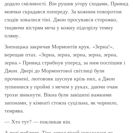
додало сміливості. Він рушив угору сходами, Привид
мовчки скрадався попереду. За кожним поворотом
сходів ховалися тіні. Джон просувався сторожко,
тицяючи вістрям меча у кожну підозрілу темну
пляму.
Зненацька закричав Мормонтів крук. «Зерна!»,
верещав птах. «Зерна, зерна, зерна, зерна, зерна,
зерна.» Привид стрибнув уперед, за ним поспішив і
Джон. Двері до Мормонтової світлиці були
прочинені, лютововк шуснув крізь них, а Джон
зупинився у проймі з мечем у руках, даючи очам
трохи звикнути. Вікна були завішені важкими
запонами, у кімнаті стояла суцільна, як чорнило,
темрява.
— Хто тут? — покликав він.
А тоді побачив. Тінь серед тіней скрадалася до