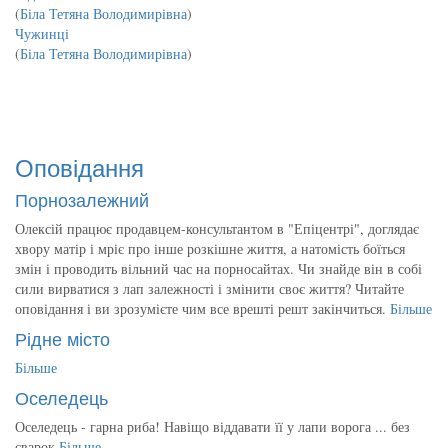
(
Біла Тетяна Володимирівна
)
Чужинці
(
Біла Тетяна Володимирівна
)
Оповідання
Порнозалежний
Олексій працює продавцем-консультантом в "Епіцентрі", доглядає
хвору матір і мріє про інше розкішне життя, а натомість боїться
змін і проводить вільний час на порносайтах. Чи знайде він в собі
сили вирватися з лап залежності і змінити своє життя? Читайте
оповідання і ви зрозумієте чим все врешті решт закінчиться.
Більше
Рідне місто
Більше
Оселедець
Оселедець - гарна риба! Навіщо віддавати її у лапи ворога ... без
сварок
Більше