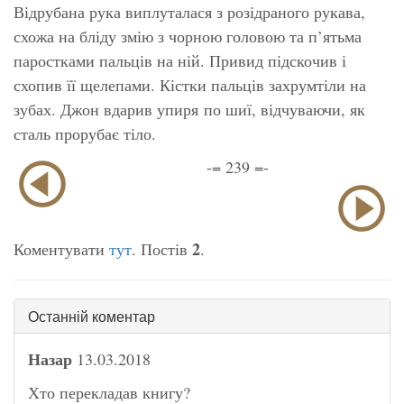
Відрубана рука виплуталася з розідраного рукава,
схожа на бліду змію з чорною головою та п’ятьма
паростками пальців на ній. Привид підскочив і
схопив її щелепами. Кістки пальців захрумтіли на
зубах. Джон вдарив упиря по шиї, відчуваючи, як
сталь прорубає тіло.
-= 239 =-
2
Коментувати
тут
. Постів
.
Останній коментар
Назар
13.03.2018
Хто перекладав книгу?