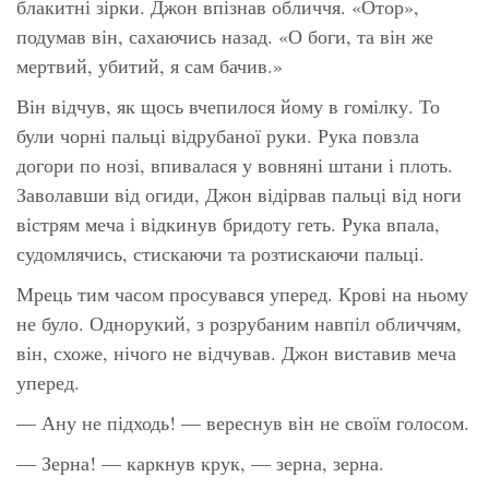
блакитні зірки. Джон впізнав обличчя. «Отор»,
подумав він, сахаючись назад. «О боги, та він же
мертвий, убитий, я сам бачив.»
Він відчув, як щось вчепилося йому в гомілку. То
були чорні пальці відрубаної руки. Рука повзла
догори по нозі, впивалася у вовняні штани і плоть.
Заволавши від огиди, Джон відірвав пальці від ноги
вістрям меча і відкинув бридоту геть. Рука впала,
судомлячись, стискаючи та розтискаючи пальці.
Мрець тим часом просувався уперед. Крові на ньому
не було. Однорукий, з розрубаним навпіл обличчям,
він, схоже, нічого не відчував. Джон виставив меча
уперед.
— Ану не підходь! — вереснув він не своїм голосом.
— Зерна! — каркнув крук, — зерна, зерна.