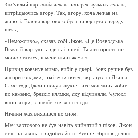
Зім’яклий вартовий лежав поперек вузьких сходів,
витріщаючись вгору. Так, вгору, хоча лежав на
животі. Голова вартового була вивернута спереду
назад.
«Неможливо», сказав собі Джон. «Це Воєводська
Вежа, її вартують вдень і вночі. Такого просто не
могло статися, в мене нічні жахи.»
Привид ковзнув мимо, вибіг у двері. Вовк рушив був
догори сходами, тоді зупинився, зиркнув на Джона.
Саме тоді Джон і почув звуки: тихе човгання чобіт
по каменю, брязкіт клямки, яку відчиняли. Чулося
воно згори, з покоїв князя-воєводи.
Нічний жах виявився не сном.
Меч вартового не був навіть вийнятий з піхов. Джон
став на коліна і видобув його. Руків’я зброї в долоні