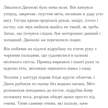
Лякатися Джонові було нема коли. Він кинувся
уперед, закричав, опустив меча, вклавши в удар усю
вагу. Гостра криця прорізала рукав, шкіру, плоть і
кістку, але звук вийшов якийсь не такий, як треба.
Запах, що почувся слідом, був моторошно дивний і
холодний; Джонові аж перехопило подих.
Він побачив на підлозі відрубану по плече руку з
чорними пальцями, що судомилися в калюжі
місячного світла. Привид вирвався з іншої руки та
відповз геть, звісивши червоного язика з пащі.
Чоловік у каптурі підняв бліде кругле обличчя, і
Джон рубонув по ньому без жодних вагань. Меч
розпанахав нападника до кісток, відрубав йому
половину носа, розрізав обидві щоки просто під
очима. Тими самими очима, які палали, наче