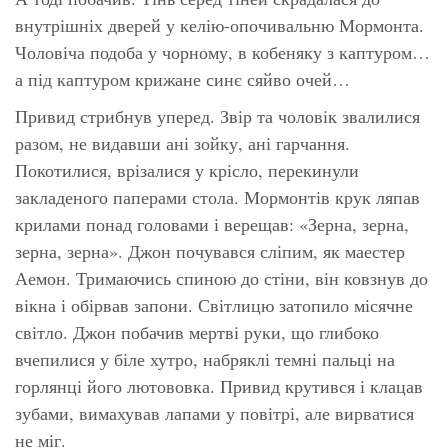
внутрішніх дверей у келію-опочивальню Мормонта.
Чоловіча подоба у чорному, в кобеняку з каптуром…
а під каптуром крижане синє сяйво очей…
Привид стрибнув уперед. Звір та чоловік звалилися
разом, не видавши ані зойку, ані гарчання.
Покотилися, врізалися у крісло, перекинули
закладеного паперами стола. Мормонтів крук ляпав
крилами понад головами і верещав: «Зерна, зерна,
зерна, зерна». Джон почувався сліпим, як маестер
Аемон. Тримаючись спиною до стіни, він ковзнув до
вікна і обірвав запони. Світлицю затопило місячне
світло. Джон побачив мертві руки, що глибоко
вчепилися у біле хутро, набряклі темні пальці на
горлянці його лютововка. Привид крутився і клацав
зубами, вимахував лапами у повітрі, але вирватися
не міг.