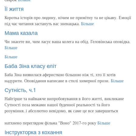
Її життя
Коротка історія про людину, нічим не примітну та не цікаву. Емоції
під час читання застануть вас зненацька.
Більше
Мама казала
Чи знаєете ви, чим ласує ваша колега на обід. Геловінська оповідка.
Більше
Більше
Баба Зіна класу еліт
Баба Зіна виявилася аферисткою більшою ніж ті, хто її хотів
надурити. Оповідання написане в стилі химерної прози.
Більше
Сутність, ч.1
Найгірше та найважче випробовування в його житті, викликане
Сутності поза межами нашої буденної реальності та його
розуміння..і абсолютно невідомо, як саме це все завершиться
натхнено переглядом фільма "Воно" 2017-го року
Більше
Інструкторка з кохання