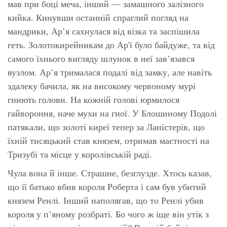
мав при боці меча, інший — замашного залізного
кийка. Кинувши останній спраглий погляд на
мандрики, Ар’я сахнулася від візка та заспішила
геть. Золотокирейникам до Ар'ї було байдуже, та від
самого їхнього вигляду шлунок в неї зав’язався
вузлом. Ар’я трималася подалі від замку, але навіть
здалеку бачила, як на високому червоному мурі
гниють голови. На кожній голові юрмилося
гайвороння, наче мухи на гної. У Блошиному Подолі
патякали, що золоті киреї тепер за Ланістерів, що
їхній тисяцький став князем, отримав маєтності на
Тризубі та місце у королівській раді.
Чула вона й інше. Страшне, безглузде. Хтось казав,
що її батько вбив короля Роберта і сам був убитий
князем Ренлі. Інший наполягав, що то Ренлі убив
короля у п’яному розбраті. Бо чого ж іще він утік з