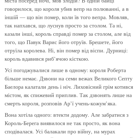
міста посеред ночі, мов злодій? В одній байці
говорилося, що короля убив вепр на полюванні, а в
іншій — що він помер, коли їв того вепра. Мовляв,
так напхався, що луснув просто за столом. Та ні,
казали інші, король справді помер за столом, але від
того, що Павук Варис його отруїв. Брешете, його
отруїла королева. Ні, він помер від віспи. Дурниці:
король вдавився риб’ячою кісткою.
Усі погоджувалися лише в одному: короля Роберта
більше немає. Дзвони на семи вежах Великого Септу
Баелора калатали день і ніч. Лиховісний грім котився
містом, як спижевий приплив. Так дзвонять лише на
смерть короля, розповів Ар’ї учень-кожум’яка.
Вона хотіла одного: втекти додому. Але забратися з
Король-Берега виявилося не так просто, як вона
сподівалася. Усі балакали про війну, на мурах