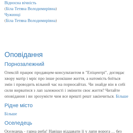
Відносна вічність
(
Біла Тетяна Володимирівна
)
Чужинці
(
Біла Тетяна Володимирівна
)
Оповідання
Порнозалежний
Олексій працює продавцем-консультантом в "Епіцентрі", доглядає
хвору матір і мріє про інше розкішне життя, а натомість боїться
змін і проводить вільний час на порносайтах. Чи знайде він в собі
сили вирватися з лап залежності і змінити своє життя? Читайте
оповідання і ви зрозумієте чим все врешті решт закінчиться.
Більше
Рідне місто
Більше
Оселедець
Оселедець - гарна риба! Навіщо віддавати її у лапи ворога ... без