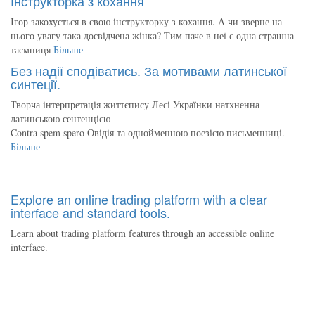
Інструкторка з кохання
Ігор закохується в свою інструкторку з кохання. А чи зверне на
нього увагу така досвідчена жінка? Тим паче в неї є одна страшна
таємниця
Більше
Без надії сподіватись. За мотивами латинської
синтеції.
Творча інтерпретація життєпису Лесі Українки натхненна
латинською сентенцією
Contra spem spero Овідія та однойменною поезією письменниці.
Більше
Explore an online trading platform with a clear
interface and standard tools.
Learn about trading platform features through an accessible online
interface.