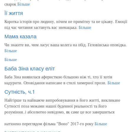
сварок
Більше
Її життя
Коротка історія про людину, нічим не примітну та не цікаву. Емоції
під час читання застануть вас зненацька.
Більше
Мама казала
Чи знаєете ви, чим ласує ваша колега на обід. Геловінська оповідка.
Більше
Більше
Баба Зіна класу еліт
Баба Зіна виявилася аферисткою більшою ніж ті, хто її хотів
надурити. Оповідання написане в стилі химерної прози.
Більше
Сутність, ч.1
Найгірше та найважче випробовування в його житті, викликане
Сутності поза межами нашої буденної реальності та його
розуміння..і абсолютно невідомо, як саме це все завершиться
натхнено переглядом фільма "Воно" 2017-го року
Більше