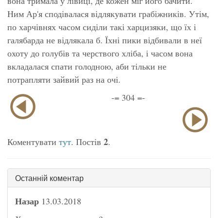
вона тримала у лівиці, де кожен міг його бачити.
Ним Ар'я сподівалася відлякувати грабіжників. Утім,
по харчівнях часом сиділи такі харцизяки, що їх і
галябарда не відлякала б. Їхні пики відбивали в неї
охоту до голубів та черствого хліба, і часом вона
вкладалася спати голодною, аби тільки не
потрапляти зайвий раз на очі.
-= 304 =-
2
Коментувати
тут
. Постів
.
Останній коментар
Назар
13.03.2018