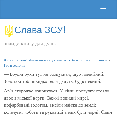
Слава ЗСУ!
знайди книгу для душі...
Читай онлайн! Читай онлайн українською безкоштовно
>
Книги
>
Гра престолів
— Брудні руки тут не розпускай, щур помийний.
Золотаві тобі швидко ради дадуть, будь певний.
Ар’я сторожко озирнулася. У кінці провулку стояло
двоє з міської варти. Важкі вовняні киреї,
пофарбовані золотом, висіли майже до землі;
кольчуги, чоботи та рукавиці в них були чорні. Один