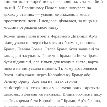
кишіли золотокирейники, наче воші на… та хоч би й
на ній. У Блошиному Подолі вона ночувала на
дахах, у стайнях — усюди, де знаходила місце
простягнути ноги. І невдовзі дізналася, за віщо ця
місцина отримала свою назву.
Кожен день після втечі з Червоного Дитинця Ар’я
відвідувала по черзі сім міських брам. Драконова
Брама, Левова Брама, Стара Брама були зачинені та
закладені засувами. Грязючна Брама та Божа Брама
були відчинені, але тільки для входу в місто; варта
нікого не випускала назовні. Ті, кому дозволялося
їхати, виїжджали через Королівську Браму або
Залізну Браму. Але там на чатах стояли
ланістерівські стражники у кармазинових киреях та
шоломах з левами на маківках. Видивляючись з даху
якоїсь корчми біля Королівської Брами, Ар’я бачила,
як варта обшукує вози, примушує вершників