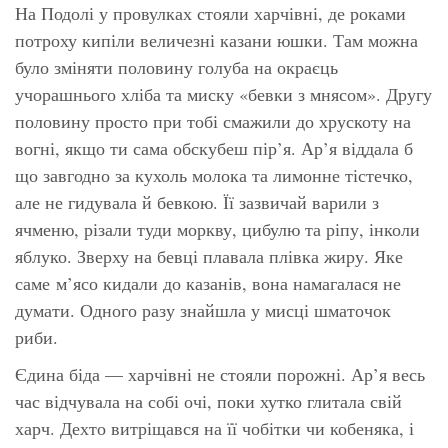
На Подолі у провулках стояли харчівні, де роками
потроху кипіли величезні казани юшки. Там можна
було зміняти половину голуба на окраєць
учорашнього хліба та миску «бевки з мнясом». Другу
половину просто при тобі смажили до хрускоту на
вогні, якщо ти сама обскубеш пір’я. Ар’я віддала б
що завгодно за кухоль молока та лимонне тістечко,
але не гидувала й бевкою. Її зазвичай варили з
ячменю, різали туди моркву, цибулю та ріпу, інколи
яблуко. Зверху на бевці плавала плівка жиру. Яке
саме м’ясо кидали до казанів, вона намагалася не
думати. Одного разу знайшла у мисці шматочок
риби.
Єдина біда — харчівні не стояли порожні. Ар’я весь
час відчувала на собі очі, поки хутко глитала свій
харч. Дехто витріщався на її чобітки чи кобеняка, і