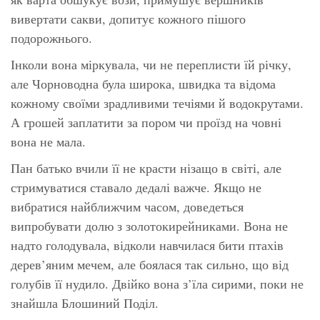
вивертати сакви, допитує кожного пішого
подорожнього.
Інколи вона міркувала, чи не переплисти їй річку,
але Чорноводна була широка, швидка та відома
кожному своїми зрадливими течіями й водокрутами.
А грошей заплатити за пором чи проїзд на човні
вона не мала.
Пан батько вчили її не красти нізащо в світі, але
стримуватися ставало дедалі важче. Якщо не
вибратися найближчим часом, доведеться
випробувати долю з золотокирейниками. Вона не
надто голодувала, відколи навчилася бити птахів
дерев’яним мечем, але боялася так сильно, що від
голубів її нудило. Двійко вона з’їла сирими, поки не
знайшла Блошиний Поділ.