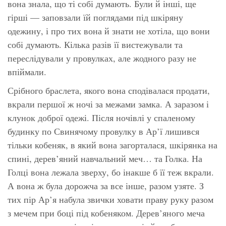
вона знала, що ті собі думають. Були й інші, ще
гірші — заповзали їй поглядами під шкіряну
одежину, і про тих вона й знати не хотіла, що вони
собі думають. Кілька разів її вистежували та
переслідували у провулках, але жодного разу не
впіймали.
Срібного браслета, якого вона сподівалася продати,
вкрали першої ж ночі за межами замка. А заразом і
клунок доброї одежі. Після ночівлі у спаленому
будинку по Свинячому провулку в Ар’ї лишився
тільки кобеняк, в який вона загорталася, шкірянка на
спині, дерев’яний навчальний меч… та Голка. На
Голці вона лежала зверху, бо інакше б її теж вкрали.
А вона ж була дорожча за все інше, разом узяте. З
тих пір Ар’я набула звички ховати праву руку разом
з мечем при боці під кобеняком. Дерев’яного меча