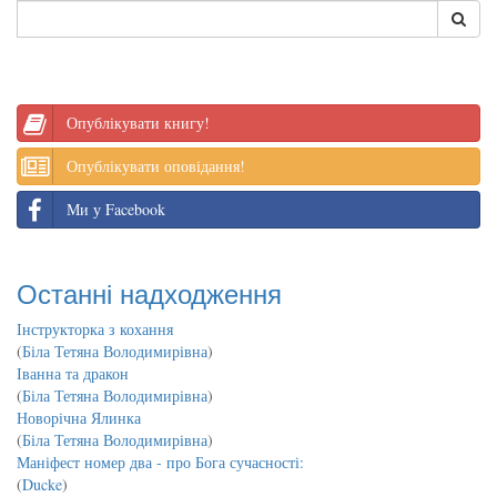
Опублікувати книгу!
Опублікувати оповідання!
Ми у Facebook
Останні надходження
Інструкторка з кохання
(
Біла Тетяна Володимирівна
)
Іванна та дракон
(
Біла Тетяна Володимирівна
)
Новорічна Ялинка
(
Біла Тетяна Володимирівна
)
Маніфест номер два - про Бога сучасності:
(
Ducke
)