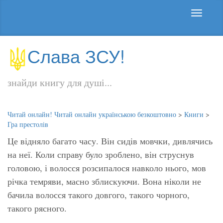
Слава ЗСУ!
знайди книгу для душі...
Читай онлайн! Читай онлайн українською безкоштовно
>
Книги
>
Гра престолів
Це відняло багато часу. Він сидів мовчки, дивлячись
на неї. Коли справу було зроблено, він струснув
головою, і волосся розсипалося навколо нього, мов
річка темряви, масно зблискуючи. Вона ніколи не
бачила волосся такого довгого, такого чорного,
такого рясного.