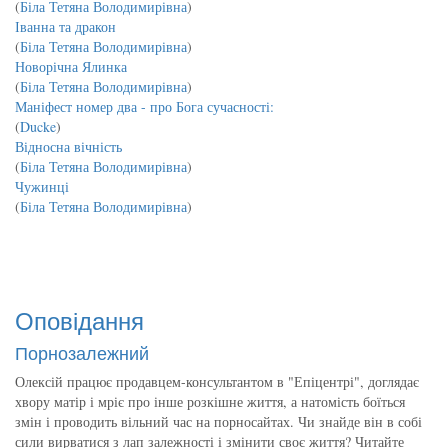
(
Біла Тетяна Володимирівна
)
Іванна та дракон
(
Біла Тетяна Володимирівна
)
Новорічна Ялинка
(
Біла Тетяна Володимирівна
)
Маніфест номер два - про Бога сучасності:
(
Ducke
)
Відносна вічність
(
Біла Тетяна Володимирівна
)
Чужинці
(
Біла Тетяна Володимирівна
)
Оповідання
Порнозалежний
Олексій працює продавцем-консультантом в "Епіцентрі", доглядає
хвору матір і мріє про інше розкішне життя, а натомість боїться
змін і проводить вільний час на порносайтах. Чи знайде він в собі
сили вирватися з лап залежності і змінити своє життя? Читайте