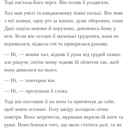
Тоді настала його черга. Він почав її роздягати.
Хал мав умілі та навдивовижу ніжні пальці. Він зняв
з неї шовки, одну річ за іншою, дуже обережно, поки
Дані сиділа мовчки й нерухомо, дивлячись йому у
вічі. Коли він оголив її маленькі груденята, вона не
втрималася, відвела очі та прикрилася руками.
— Ні, — мовив хал, відняв її руки від грудей ніжно,
але рішуче, потім знову підняв їй обличчя так, щоб
вона дивилася на нього.
— Ні, — повторив він.
— Ні, — пролунали її слова.
Тоді він поставив її на ноги та притягнув до себе,
щоб зняти останнє. Голу шкіру холодило нічне
повітря. Вона затремтіла, мурашки вкрили їй ноги та
руки. Вона боялася того, що мало статися далі, та не