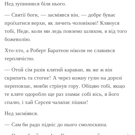
Нед зупинився біля нього.
— Святії боги, — засміявся він, — добре буває
проїхатися верхи, як личить чоловікові! Клянуся
тобі, Неде, коли ми ледь повземо шляхом, я від того
божеволію.
Хто-хто, а Роберт Баратеон ніколи не славився
терплячістю.
— Отой сім разів клятий караван, як же ж він
скрипить та стогне! А через кожну гулю на дорозі
переповзає, мовби стрінув гору. Обіцяю тобі, якщо
те кляте одоробло ще раз зламає собі вісь, я його
спалю, і хай Серсея чалапає пішки!
Нед засміявся.
— Сам би радо підніс до нього смолоскипа.