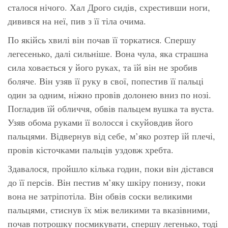
сталося нічого. Хал Дрого сидів, схрестивши ноги,
дивився на неї, пив з її тіла очима.
По якійсь хвилі він почав її торкатися. Спершу
легесенько, далі сильніше. Вона чула, яка страшна
сила ховається у його руках, та їй він не зробив
боляче. Він узяв її руку в свої, попестив її пальці
один за одним, ніжно провів долонею вниз по нозі.
Погладив їй обличчя, обвів пальцем вушка та вуста.
Узяв обома руками її волосся і скуйовдив його
пальцями. Відвернув від себе, м’яко розтер їй плечі,
провів кісточками пальців уздовж хребта.
Здавалося, пройшло кілька годин, поки він дістався
до її персів. Він пестив м’яку шкіру понизу, поки
вона не затріпотіла. Він обвів соски великими
пальцями, стиснув їх між великими та вказівними,
почав потрошку посмикувати, спершу легенько, тоді