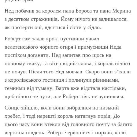
Нед побачив за королем пана Бороса та пана Мерина
з десятком стражників. Йому нічого не залишалося,
як протерти очі, вдягтися і сісти у сідло.
Роберт сам задав крок, пустивши учвал
велетенського чорного огиря і примусивши Неда
поспіхом доганяти. Нед запитав про щось на
повному скаку, та вітер відніс слова, і король нічого
не почув. Після того Нед мовчав. Скоро вони з’їхали
з королівського гостинця і полинули рівнинами,
темними від туману. Варта вже відстала настільки,
щоб нічого не чути, але Роберт ніяк не зупинявся.
Сонце зійшло, коли вони вибралися на низький
хребет, і тоді нарешті король натягнув повід. До
цього часу вони втекли від головного почту за багато
верст на південь. Роберт червонівся і пирхав, коли