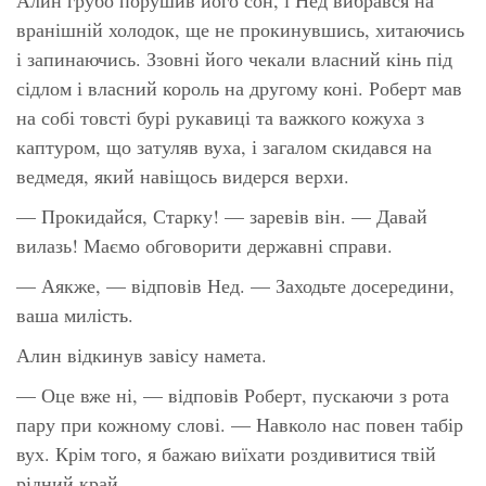
вранішній холодок, ще не прокинувшись, хитаючись
і запинаючись. Ззовні його чекали власний кінь під
сідлом і власний король на другому коні. Роберт мав
на собі товсті бурі рукавиці та важкого кожуха з
каптуром, що затуляв вуха, і загалом скидався на
ведмедя, який навіщось видерся верхи.
— Прокидайся, Старку! — заревів він. — Давай
вилазь! Маємо обговорити державні справи.
— Аякже, — відповів Нед. — Заходьте досередини,
ваша милість.
Алин відкинув завісу намета.
— Оце вже ні, — відповів Роберт, пускаючи з рота
пару при кожному слові. — Навколо нас повен табір
вух. Крім того, я бажаю виїхати роздивитися твій
рідний край.