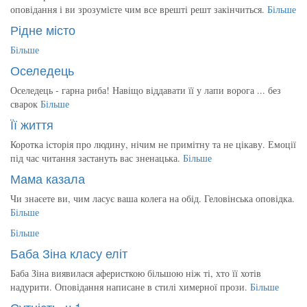
оповідання і ви зрозумієте чим все врешті решт закінчиться.
Більше
Рідне місто
Більше
Оселедець
Оселедець - гарна риба! Навіщо віддавати її у лапи ворога ... без
сварок
Більше
Її життя
Коротка історія про людину, нічим не примітну та не цікаву. Емоції
під час читання застануть вас зненацька.
Більше
Мама казала
Чи знаєете ви, чим ласує ваша колега на обід. Геловінська оповідка.
Більше
Більше
Баба Зіна класу еліт
Баба Зіна виявилася аферисткою більшою ніж ті, хто її хотів
надурити. Оповідання написане в стилі химерної прози.
Більше
Сутність, ч.1