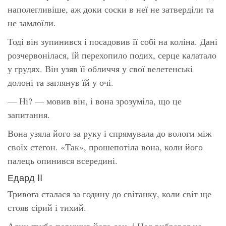
наполегливіше, аж доки соски в неї не затверділи та
не замлоїли.
Тоді він зупинився і посадовив її собі на коліна. Дані
розчервонілася, їй перехопило подих, серце калатало
у грудях. Він узяв її обличчя у свої велетенські
долоні та заглянув їй у очі.
— Ні? — мовив він, і вона зрозуміла, що це
запитання.
Вона узяла його за руку і спрямувала до вологи між
своїх стегон. «Так», прошепотіла вона, коли його
палець опинився всередині.
Едард II
Тривога сталася за годину до світанку, коли світ ще
стояв сірий і тихий.
Алин грубо порушив його сон, і Нед вибрався на