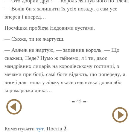
— Ото добрий друг! — Король ляпнув його по плечі.
— Волів би я залишити їх усіх позаду, а сам усе
вперед і вперед…
Посмішка пробігла Недовими вустами.
— Схоже, ти не жартуєш.
— Авжеж не жартую, — запевнив король. — Що
скажеш, Неде? Нумо ж гайнемо, я і ти, двоє
мандрівних лицарів на королівському гостинці, з
мечами при боці, самі боги відають, що попереду, а
вночі для тепла у ліжку якась селянська дочка або
корчмарська дівка…
-= 45 =-
2
Коментувати
тут
. Постів
.