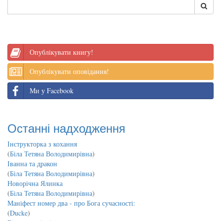
Опублікувати книгу!
Опублікувати оповідання!
Ми у Facebook
Останні надходження
Інструкторка з кохання
(
Біла Тетяна Володимирівна
)
Іванна та дракон
(
Біла Тетяна Володимирівна
)
Новорічна Ялинка
(
Біла Тетяна Володимирівна
)
Маніфест номер два - про Бога сучасності:
(
Ducke
)