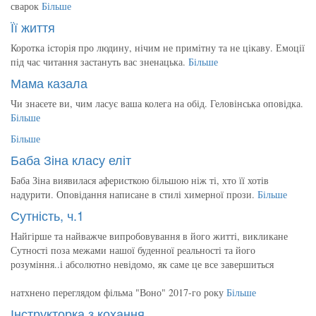
сварок
Більше
Її життя
Коротка історія про людину, нічим не примітну та не цікаву. Емоції
під час читання застануть вас зненацька.
Більше
Мама казала
Чи знаєете ви, чим ласує ваша колега на обід. Геловінська оповідка.
Більше
Більше
Баба Зіна класу еліт
Баба Зіна виявилася аферисткою більшою ніж ті, хто її хотів
надурити. Оповідання написане в стилі химерної прози.
Більше
Сутність, ч.1
Найгірше та найважче випробовування в його житті, викликане
Сутності поза межами нашої буденної реальності та його
розуміння..і абсолютно невідомо, як саме це все завершиться
натхнено переглядом фільма "Воно" 2017-го року
Більше
Інструкторка з кохання