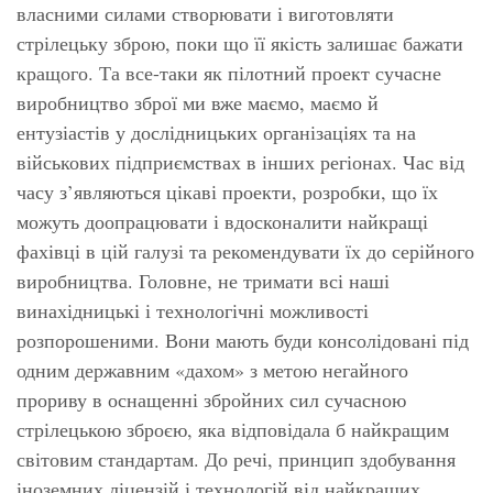
власними силами створювати і виготовляти
стрілецьку зброю, поки що її якість залишає бажати
кращого. Та все-таки як пілотний проект сучасне
виробництво зброї ми вже маємо, маємо й
ентузіастів у дослідницьких організаціях та на
військових підприємствах в інших регіонах. Час від
часу з’являються цікаві проекти, розробки, що їх
можуть доопрацювати і вдосконалити найкращі
фахівці в цій галузі та рекомендувати їх до серійного
виробництва. Головне, не тримати всі наші
винахідницькі і технологічні можливості
розпорошеними. Вони мають буди консолідовані під
одним державним «дахом» з метою негайного
прориву в оснащенні збройних сил сучасною
стрілецькою зброєю, яка відповідала б найкращим
світовим стандартам. До речі, принцип здобування
іноземних ліцензій і технологій від найкращих