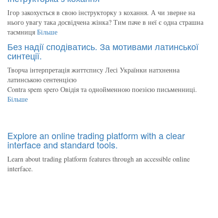
Ігор закохується в свою інструкторку з кохання. А чи зверне на
нього увагу така досвідчена жінка? Тим паче в неї є одна страшна
таємниця
Більше
Без надії сподіватись. За мотивами латинської
синтеції.
Творча інтерпретація життєпису Лесі Українки натхненна
латинською сентенцією
Contra spem spero Овідія та однойменною поезією письменниці.
Більше
Explore an online trading platform with a clear
interface and standard tools.
Learn about trading platform features through an accessible online
interface.