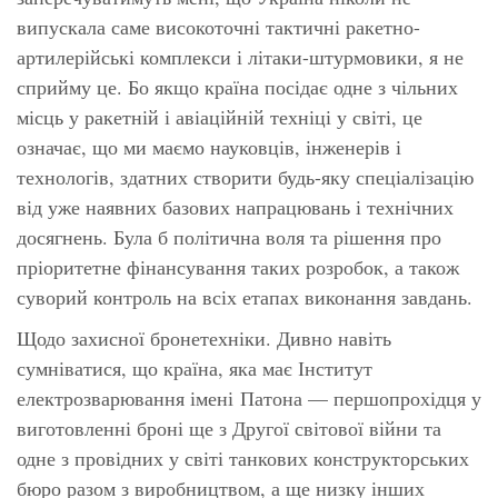
випускала саме високоточні тактичні ракетно-
артилерійські комплекси і літаки-штурмовики, я не
сприйму це. Бо якщо країна посідає одне з чільних
місць у ракетній і авіаційній техніці у світі, це
означає, що ми маємо науковців, інженерів і
технологів, здатних створити будь-яку спеціалізацію
від уже наявних базових напрацювань і технічних
досягнень. Була б політична воля та рішення про
пріоритетне фінансування таких розробок, а також
суворий контроль на всіх етапах виконання завдань.
Щодо захисної бронетехніки. Дивно навіть
сумніватися, що країна, яка має Інститут
електрозварювання імені Патона — першопрохідця у
виготовленні броні ще з Другої світової війни та
одне з провідних у світі танкових конструкторських
бюро разом з виробництвом, а ще низку інших