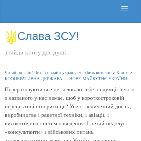
Слава ЗСУ!
знайди книгу для душі...
Читай онлайн! Читай онлайн українською безкоштовно
>
Книги
>
КООПЕРАТИВНА ДЕРЖАВА — НОВЕ МАЙБУТНЄ УКРАЇНИ
Перераховуючи все це, я ловлю себе на думці: а чого
з названого у нас немає, щоб у короткостроковій
перспективі створити це? Усе є: величезний досвід
виробництва і ракетної техніки, і авіації, і
високоточних систем наведення. І нехай недолугі
«консультанти» з військових питань
заперечуватимуть мені, що Україна ніколи не