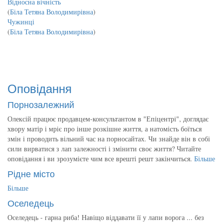
Відносна вічність
(
Біла Тетяна Володимирівна
)
Чужинці
(
Біла Тетяна Володимирівна
)
Оповідання
Порнозалежний
Олексій працює продавцем-консультантом в "Епіцентрі", доглядає
хвору матір і мріє про інше розкішне життя, а натомість боїться
змін і проводить вільний час на порносайтах. Чи знайде він в собі
сили вирватися з лап залежності і змінити своє життя? Читайте
оповідання і ви зрозумієте чим все врешті решт закінчиться.
Більше
Рідне місто
Більше
Оселедець
Оселедець - гарна риба! Навіщо віддавати її у лапи ворога ... без