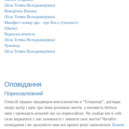
(
Біла Тетяна Володимирівна
)
Новорічна Ялинка
(
Біла Тетяна Володимирівна
)
Маніфест номер два - про Бога сучасності:
(
Ducke
)
Відносна вічність
(
Біла Тетяна Володимирівна
)
Чужинці
(
Біла Тетяна Володимирівна
)
Оповідання
Порнозалежний
Олексій працює продавцем-консультантом в "Епіцентрі", доглядає
хвору матір і мріє про інше розкішне життя, а натомість боїться
змін і проводить вільний час на порносайтах. Чи знайде він в собі
сили вирватися з лап залежності і змінити своє життя? Читайте
оповідання і ви зрозумієте чим все врешті решт закінчиться.
Більше