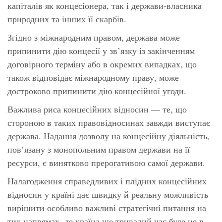
капіталів як концесіонера, так і держави-власника
природних та інших її скарбів.
Згідно з міжнародним правом, держава може
припинити дію концесії у зв’язку із закінченням
договірного терміну або в окремих випадках, що
також відповідає міжнародному праву, може
достроково припинити дію концесійної угоди.
Важлива риса концесійних відносин — те, що
стороною в таких правовідносинах завжди виступає
держава. Надання дозволу на концесійну діяльність,
пов’язану з монопольним правом держави на її
ресурси, є винятково прерогативою самої держави.
Налагодження справедливих і плідних концесійних
відносин у країні дає швидку й реальну можливість
вирішити особливо важливі стратегічні питання на
тих напрямах, де країна ще тривалий час буде не в