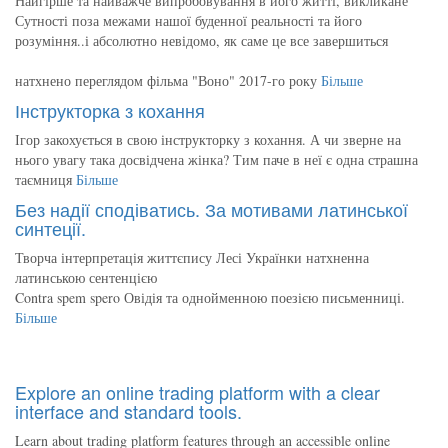
Найгірше та найважче випробовування в його житті, викликане
Сутності поза межами нашої буденної реальності та його
розуміння..і абсолютно невідомо, як саме це все завершиться
натхнено переглядом фільма "Воно" 2017-го року
Більше
Інструкторка з кохання
Ігор закохується в свою інструкторку з кохання. А чи зверне на
нього увагу така досвідчена жінка? Тим паче в неї є одна страшна
таємниця
Більше
Без надії сподіватись. За мотивами латинської
синтеції.
Творча інтерпретація життєпису Лесі Українки натхненна
латинською сентенцією
Contra spem spero Овідія та однойменною поезією письменниці.
Більше
Explore an online trading platform with a clear
interface and standard tools.
Learn about trading platform features through an accessible online