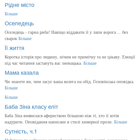
Рідне місто
Більше
Оселедець
Оселедець - гарна риба! Навіщо віддавати її у лапи ворога ... без
сварок
Більше
Її життя
Коротка історія про людину, нічим не примітну та не цікаву. Емоції
під час читання застануть вас зненацька.
Більше
Мама казала
Чи знаєете ви, чим ласує ваша колега на обід. Геловінська оповідка.
Більше
Більше
Баба Зіна класу еліт
Баба Зіна виявилася аферисткою більшою ніж ті, хто її хотів
надурити. Оповідання написане в стилі химерної прози.
Більше
Сутність, ч.1