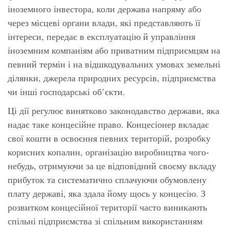
іноземного інвестора, коли держава напряму або
через місцеві органи влади, які представляють її
інтереси, передає в експлуатацію й управління
іноземним компаніям або приватним підприємцям на
певний термін і на відшкодувальних умовах земельні
ділянки, джерела природних ресурсів, підприємства
чи інші господарські об’єкти.
Ці дії регулює винятково законодавство держави, яка
надає таке концесійне право. Концесіонер вкладає
свої кошти в освоєння певних територій, розробку
корисних копалин, організацію виробництва чого-
небудь, отримуючи за це відповідний своєму вкладу
прибуток та систематично сплачуючи обумовлену
плату державі, яка здала йому щось у концесію. З
розвитком концесійної території часто виникають
спільні підприємства зі спільним використанням