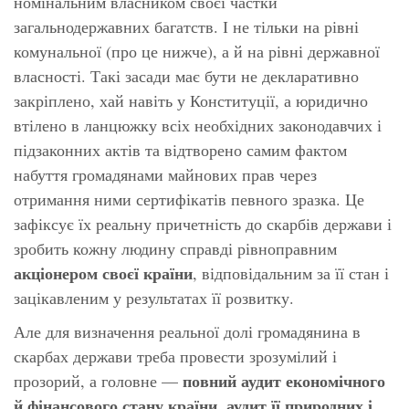
номінальним власником своєї частки
загальнодержавних багатств. І не тільки на рівні
комунальної (про це нижче), а й на рівні державної
власності. Такі засади має бути не декларативно
закріплено, хай навіть у Конституції, а юридично
втілено в ланцюжку всіх необхідних законодавчих і
підзаконних актів та відтворено самим фактом
набуття громадянами майнових прав через
отримання ними сертифікатів певного зразка. Це
зафіксує їх реальну причетність до скарбів держави і
зробить кожну людину справді рівноправним
акціонером своєї країни
, відповідальним за її стан і
зацікавленим у результатах її розвитку.
Але для визначення реальної долі громадянина в
скарбах держави треба провести зрозумілий і
повний аудит економічного
прозорий, а головне —
й фінансового стану країни, аудит її природних і