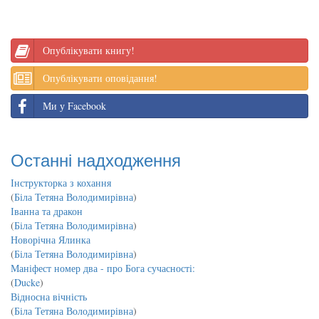
Опублікувати книгу!
Опублікувати оповідання!
Ми у Facebook
Останні надходження
Інструкторка з кохання
(
Біла Тетяна Володимирівна
)
Іванна та дракон
(
Біла Тетяна Володимирівна
)
Новорічна Ялинка
(
Біла Тетяна Володимирівна
)
Маніфест номер два - про Бога сучасності:
(
Ducke
)
Відносна вічність
(
Біла Тетяна Володимирівна
)