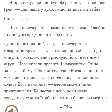
— Я простежу, щоб він був обережний, — пообіцяв
Грен. — Дам ляща у вухо, якщо патякатиме зайве.
Він завагався.
— Чи не повечеряєте з нами, пане воєводо? Овейне,
ану посунься, Джонові треба сісти.
Джон нічого так не бажав, як повечеряти у
товаристві друзів. «Ні, — сказав він собі, — ті дні
минули.» Усвідомлення різонуло його, наче ніж у
череві. Його обрали правити і наказувати. Стіна
належала йому, і їхні життя теж. «Воєвода чи князь
може любити людей, яких очолює, — казав йому
колись його панотець, — але не може з ними
приятелювати. Бо настане день, коли йому
доведеться судити їх або послати в битву на смерть.»
-= 75 =-