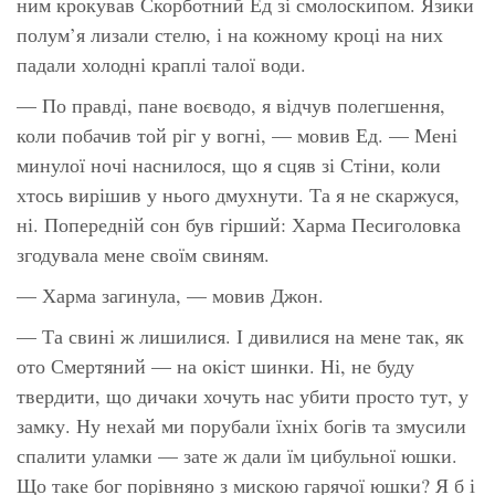
ним крокував Скорботний Ед зі смолоскипом. Язики
полум’я лизали стелю, і на кожному кроці на них
падали холодні краплі талої води.
— По правді, пане воєводо, я відчув полегшення,
коли побачив той ріг у вогні, — мовив Ед. — Мені
минулої ночі наснилося, що я сцяв зі Стіни, коли
хтось вирішив у нього дмухнути. Та я не скаржуся,
ні. Попередній сон був гірший: Харма Песиголовка
згодувала мене своїм свиням.
— Харма загинула, — мовив Джон.
— Та свині ж лишилися. І дивилися на мене так, як
ото Смертяний — на окіст шинки. Ні, не буду
твердити, що дичаки хочуть нас убити просто тут, у
замку. Ну нехай ми порубали їхніх богів та змусили
спалити уламки — зате ж дали їм цибульної юшки.
Що таке бог порівняно з мискою гарячої юшки? Я б і