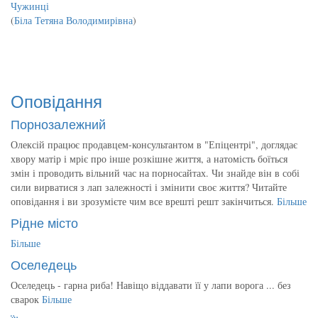
Чужинці
(
Біла Тетяна Володимирівна
)
Оповідання
Порнозалежний
Олексій працює продавцем-консультантом в "Епіцентрі", доглядає
хвору матір і мріє про інше розкішне життя, а натомість боїться
змін і проводить вільний час на порносайтах. Чи знайде він в собі
сили вирватися з лап залежності і змінити своє життя? Читайте
оповідання і ви зрозумієте чим все врешті решт закінчиться.
Більше
Рідне місто
Більше
Оселедець
Оселедець - гарна риба! Навіщо віддавати її у лапи ворога ... без
сварок
Більше