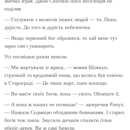
звична зграя. Джон Сніговій їхніх веселощів не
поділяв.
— Глузувати з молитов інших людей — то, Пипе,
дурість. До того ж дурість небезпечна.
— Якщо червоний бог образився, то хай мене тут
зараз сам і ушкварить.
Усі посмішки разом зникли.
— Ми жартували зі жриці, — мовив Шовкун,
стрункий та вродливий юнак, що колись був повією
в Старограді. — Це лише жарт, пане воєводо.
— Ви маєте своїх богів, вона — свого. Облиште її.
— А вона ж наших не полишає! — заперечив Ропух.
— Назвала Седмицю облудними бовванами. І старих
богів теж лаяла. Змусила дичаків спалити гілки
оберіг-дерев. Ви ж самі бачили.