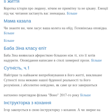
Її життя
Коротка історія про людину, нічим не примітну та не цікаву. Емоції
під час читання застануть вас зненацька.
Більше
Мама казала
Чи знаєете ви, чим ласує ваша колега на обід. Геловінська оповідка.
Більше
Більше
Баба Зіна класу еліт
Баба Зіна виявилася аферисткою більшою ніж ті, хто її хотів
надурити. Оповідання написане в стилі химерної прози.
Більше
Сутність, ч.1
Найгірше та найважче випробовування в його житті, викликане
Сутності поза межами нашої буденної реальності та його
розуміння..і абсолютно невідомо, як саме це все завершиться
натхнено переглядом фільма "Воно" 2017-го року
Більше
Інструкторка з кохання
Ігор закохується в свою інструкторку з кохання. А чи зверне на