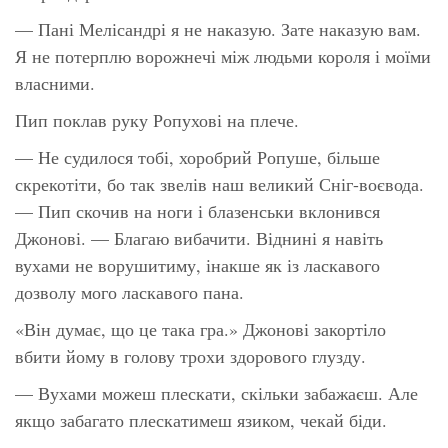
— Пані Мелісандрі я не наказую. Зате наказую вам.
Я не потерплю ворожнечі між людьми короля і моїми
власними.
Пип поклав руку Ропухові на плече.
— Не судилося тобі, хоробрий Ропуше, більше
скрекотіти, бо так звелів наш великий Сніг-воєвода.
— Пип скочив на ноги і блазенськи вклонився
Джонові. — Благаю вибачити. Віднині я навіть
вухами не ворушитиму, інакше як із ласкавого
дозволу мого ласкавого пана.
«Він думає, що це така гра.» Джонові закортіло
вбити йому в голову трохи здорового глузду.
— Вухами можеш плескати, скільки забажаєш. Але
якщо забагато плескатимеш язиком, чекай біди.