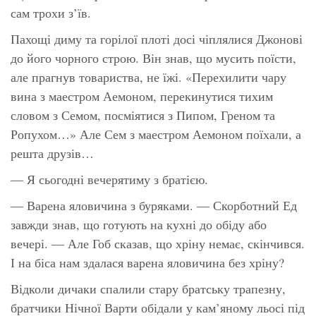
сам трохи з’їв.
Пахощі диму та горілої плоті досі чіплялися Джонові
до його чорного строю. Він знав, що мусить поїсти,
але прагнув товариства, не їжі. «Перехилити чару
вина з маестром Аемоном, перекинутися тихим
словом з Семом, посміятися з Пипом, Греном та
Ропухом…» Але Сем з маестром Аемоном поїхали, а
решта друзів…
— Я сьогодні вечерятиму з братією.
— Варена яловичина з буряками. — Скорботний Ед
завжди знав, що готують на кухні до обіду або
вечері. — Але Гоб сказав, що хріну немає, скінчився.
І на біса нам здалася варена яловичина без хріну?
Відколи дичаки спалили стару братську трапезну,
братчики Нічної Варти обідали у кам’яному льосі під