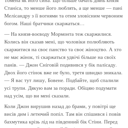
Станіса, то менше його люблять, а ще менше — пані
Мелісандру з її вогнями та отим зловісним червоним
богом. Наші братчики скаржаться…
— На князя-воєводу Мормонта теж скаржилися.
Колись він сказав мені, що чоловіки полюбляють
скаржитися на своє панство та своє жіноцтво. А хто
не має жінок, ті скаржаться удвічі більше на своїх
панів. — Джон Сніговій подивився у бік палісаду.
Двох його стінок вже не було, третя швидко зникала.
— Я вас тут лишу, Бовене. Подбайте, щоб спалили
усі трупи. Дякую вам за поради. Обіцяю подумати
над усім, що ви мені сказали.
Коли Джон вирушив назад до брами, у повітрі ще
висів дим і летючий попіл. Там він спішився і повів
бахмутика крізь лід на південний бік Стіни. Перед