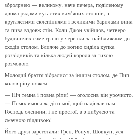
зброярнею — великому, наче печера, поділеному
двома рядами кутастих кам’яних стовпів, з
круглястими склепіннями і великими барилами вина
та пива вздовж стін. Коли Джон увійшов, четверо
будівничих саме грали у черепки за найближчим до
сходів столом. Ближче до вогню сиділа купка
розвідників та кілька людей короля за тихою
розмовою.
Молодші браття зібралися за іншим столом, де Пип
колов ріпу ножем.
— Ніч темна і повна ріпи! — оголосив він урочисто.
— Помолимося ж, діти мої, щоб надіслав нам
Господь оленини, і не простої, а з цибулею та
смачною підливою!
Його друзі зареготали: Грен, Ропух, Шовкун, уся