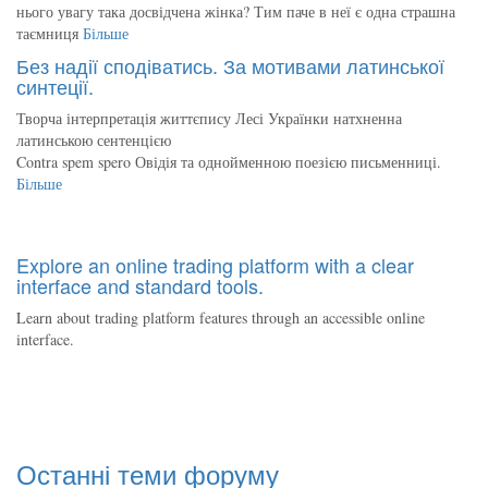
нього увагу така досвідчена жінка? Тим паче в неї є одна страшна
таємниця
Більше
Без надії сподіватись. За мотивами латинської
синтеції.
Творча інтерпретація життєпису Лесі Українки натхненна
латинською сентенцією
Contra spem spero Овідія та однойменною поезією письменниці.
Більше
Explore an online trading platform with a clear
interface and standard tools.
Learn about trading platform features through an accessible online
interface.
Останні теми форуму