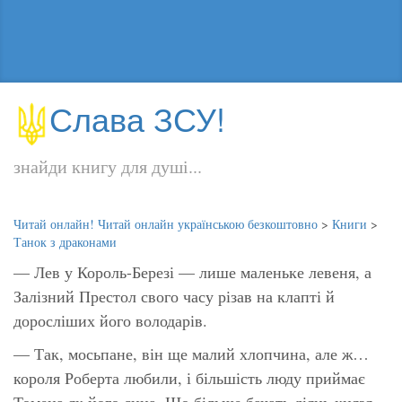
Слава ЗСУ!
знайди книгу для душі...
Читай онлайн! Читай онлайн українською безкоштовно
>
Книги
>
Танок з драконами
— Лев у Король-Березі — лише маленьке левеня, а
Залізний Престол свого часу різав на клапті й
доросліших його володарів.
— Так, мосьпане, він ще малий хлопчина, але ж…
короля Роберта любили, і більшість люду приймає
Томена як його сина. Що більше бачать діянь князя