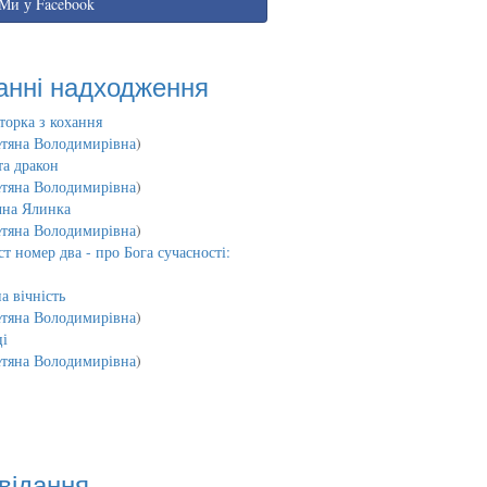
Ми у Facebook
анні надходження
торка з кохання
етяна Володимирівна
)
та дракон
етяна Володимирівна
)
чна Ялинка
етяна Володимирівна
)
т номер два - про Бога сучасності:
а вічність
етяна Володимирівна
)
і
етяна Володимирівна
)
відання