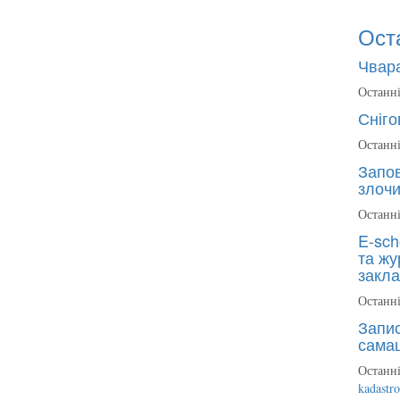
Ост
Чвара
Останні
Сніго
Останні
Запов
злочи
Останні
E-sch
та жу
закла
Останні
Запис
сама
Останні
kadastr