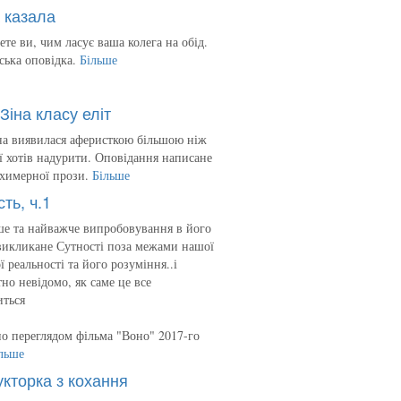
 казала
ете ви, чим ласує ваша колега на обід.
ська оповідка.
Більше
Зіна класу еліт
на виявилася аферисткою більшою ніж
 її хотів надурити. Оповідання написане
 химерної прози.
Більше
сть, ч.1
е та найважче випробовування в його
викликане Сутності поза межами нашої
ї реальності та його розуміння..і
но невідомо, як саме це все
иться
о переглядом фільма "Воно" 2017-го
льше
укторка з кохання