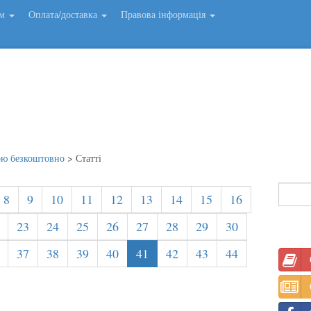
ем
Оплата/доставка
Правова інформація
ою безкоштовно
>
Статті
8
9
10
11
12
13
14
15
16
23
24
25
26
27
28
29
30
37
38
39
40
41
42
43
44