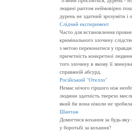
людині раптом неймовірно пощ
дурень не здатний зрозуміти і 
Слідчий експеримент
Часто для встановлення прови
кримінального злочину слідств
з метою переконатися у правди
причетність конкретної людини
того злочину в якому її звинув
справжній абсурд.
Російський "Отелло"
Немає нічого гіршого ніж необґ
людини здатність тверезо мисл
який би вона ніколи не зробила
Шантаж
Домогтися кохання за будь-яку 
у боротьбі за кохання?