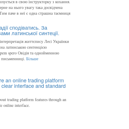
кохується в свою інструкторку з кохання.
ерне на нього увагу така досвідчена
Тим паче в неї є одна страшна таємниця
адії сподіватись. За
ами латинської синтеції.
інтерпретація життєпису Лесі Українки
на латинською сентенцією
spem spero Овідія та однойменною
ю письменниці.
Більше
re an online trading platform
 clear interface and standard
out trading platform features through an
le online interface.