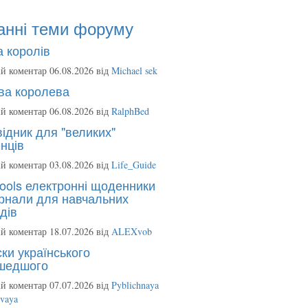
анні теми форуму
 королів
й коментар 06.08.2026 від
Michael sek
ва королева
й коментар 06.08.2026 від
RalphBed
ідник для "великих"
нців
й коментар 03.08.2026 від
Life_Guide
ools електронні щоденники
рнали для навчальних
дів
й коментар 18.07.2026 від
ALEXvob
ки українського
шедшого
й коментар 07.07.2026 від
Pyblichnaya
ovaya