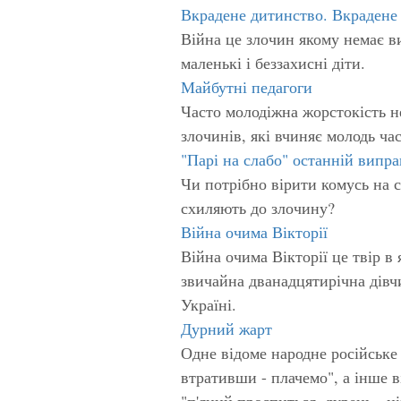
Вкрадене дитинство. Вкрадене
Війна це злочин якому немає 
маленькі і беззахисні діти.
Майбутні педагоги
Часто молодіжна жорстокість н
злочинів, які вчиняє молодь ча
"Парі на слабо" останній випр
Чи потрібно вірити комусь на 
схиляють до злочину?
Війна очима Вікторії
Війна очима Вікторії це твір в 
звичайна дванадцятирічна дівч
Україні.
Дурний жарт
Одне відоме народне російське п
втративши - плачемо", а інше в
"п'яний проспиться, дурень - н