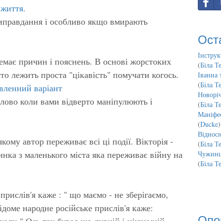
 життя.
виправдання і особливо якщо вмирають
Ост
Інструк
емає причин і пояснень. В основі жорстоких
(
Біла Т
сто лежить проста "цікавість" помучати когось.
Іванна 
(
Біла Т
авленний варіант
Новорі
слово коли вами відверто маніпулюють і
(
Біла Т
Маніфес
(
Ducke
)
Відносн
якому автор переживає всі ці події. Вікторія -
(
Біла Т
инка з маленького міста яка переживає війну на
Чужинц
(
Біла Т
рислів'я каже : " що маємо - не зберігаємо,
ідоме народне російське прислів'я каже:
Опо
іколи." Ось так буває що дурній і нікчемній