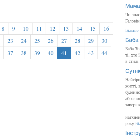
Мама
Чи знає
Геловін
8
9
10
11
12
13
14
15
16
Більше
Баба 
23
24
25
26
27
28
29
30
Баба Зі
37
38
39
40
41
42
43
44
ті, хто
в стилі
Сутні
Найгірш
житті, 
буденно
абсолют
заверш
натхнен
року
Бі
Інстр