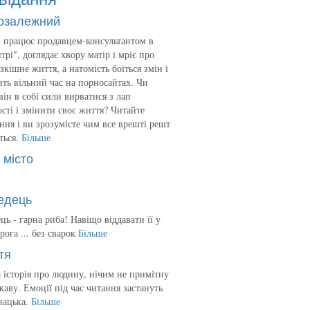
озалежний
 працює продавцем-консультантом в
трі", доглядає хвору матір і мріє про
зкішне життя, а натомість боїться змін і
ть вільний час на порносайтах. Чи
він в собі сили вирватися з лап
сті і змінити своє життя? Читайте
ння і ви зрозумієте чим все врешті решт
ться.
Більше
 місто
едець
ць - гарна риба! Навіщо віддавати її у
рога ... без сварок
Більше
тя
 історія про людину, нічим не примітну
ікаву. Емоції під час читання застануть
нацька.
Більше