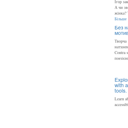
Ігор за
А чи зв
жінка? 
Більше
Без н
мотив
Творча 
натхнен
Contra 
поезіє
Explo
with a
tools.
Learn ab
accessib