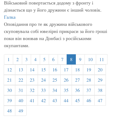
Військовий повертається додому з фронту і
дізнається що у його дружини є інший чоловік.
Галка
Оповідання про те як дружина військового
скуповувала собі ювелірні прикраси за його гроші
поки він воював на Донбасі з російськими
окупантами.
1
2
3
4
5
6
7
8
9
10
11
12
13
14
15
16
17
18
19
20
21
22
23
24
25
26
27
28
29
30
31
32
33
34
35
36
37
38
39
40
41
42
43
44
45
46
47
48
49