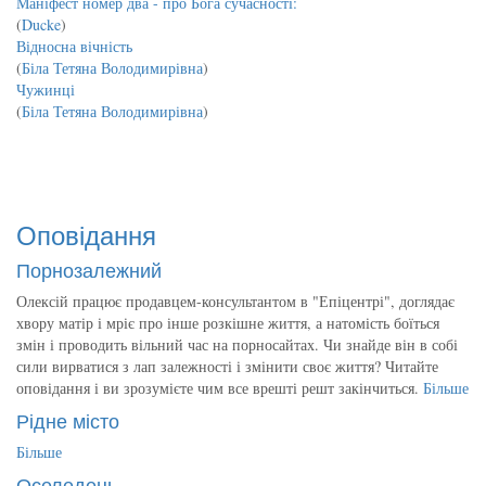
Маніфест номер два - про Бога сучасності:
(
Ducke
)
Відносна вічність
(
Біла Тетяна Володимирівна
)
Чужинці
(
Біла Тетяна Володимирівна
)
Оповідання
Порнозалежний
Олексій працює продавцем-консультантом в "Епіцентрі", доглядає
хвору матір і мріє про інше розкішне життя, а натомість боїться
змін і проводить вільний час на порносайтах. Чи знайде він в собі
сили вирватися з лап залежності і змінити своє життя? Читайте
оповідання і ви зрозумієте чим все врешті решт закінчиться.
Більше
Рідне місто
Більше
Оселедець