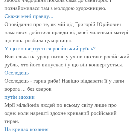
познайомилася там з молодою художницею.
Скажи мені правду...
Оповідання про те, як мій дід Григорій Юрійович
намагався добитися правди від моєї маленької матері
що вона розбила цукорницю.
У що конвертується російський рубль?
Вчителька на уроці питає у учнів що таке російський
рубль, хто його випускає і у що він конвертується.
Оселедець
Оселедець - гарна риба! Навіщо віддавати її у лапи
ворога ... без сварок
путін здохни
Мрії мільйонів людей по всьому світу лише про
одне: коли нарешті здохне кривавий російський
тиран.
На крилах кохання