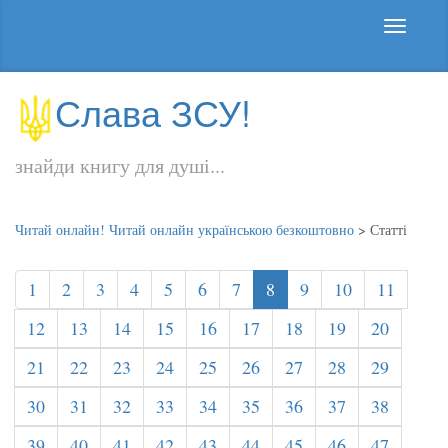
Слава ЗСУ!
знайди книгу для душі...
Читай онлайн! Читай онлайн українською безкоштовно
>
Статті
1
2
3
4
5
6
7
8
9
10
11
12
13
14
15
16
17
18
19
20
21
22
23
24
25
26
27
28
29
30
31
32
33
34
35
36
37
38
39
40
41
42
43
44
45
46
47