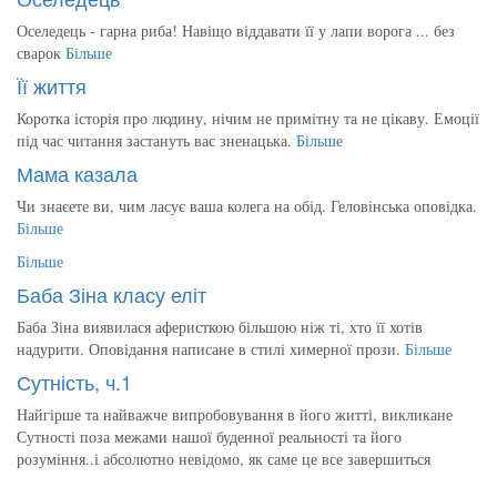
Оселедець - гарна риба! Навіщо віддавати її у лапи ворога ... без
сварок
Більше
Її життя
Коротка історія про людину, нічим не примітну та не цікаву. Емоції
під час читання застануть вас зненацька.
Більше
Мама казала
Чи знаєете ви, чим ласує ваша колега на обід. Геловінська оповідка.
Більше
Більше
Баба Зіна класу еліт
Баба Зіна виявилася аферисткою більшою ніж ті, хто її хотів
надурити. Оповідання написане в стилі химерної прози.
Більше
Сутність, ч.1
Найгірше та найважче випробовування в його житті, викликане
Сутності поза межами нашої буденної реальності та його
розуміння..і абсолютно невідомо, як саме це все завершиться