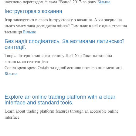
натхнено переглядом фільма "Воно" 2017-го року
Більше
Інструкторка з кохання
Ігор закохується в свою інструкторку з кохання. А чи зверне на
нього увагу така досвідчена жінка? Тим паче в неї є одна страшна
таємниця
Більше
Без надії сподіватись. За мотивами латинської
синтеції.
Творча інтерпретація життєпису Лесі Українки натхненна
латинською сентенцією
Contra spem spero Овідія та однойменною поезією письменниці.
Більше
Explore an online trading platform with a clear
interface and standard tools.
Learn about trading platform features through an accessible online
interface.