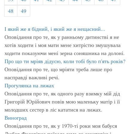
48
49
І який же я бідний, і який же я нещасний...
Оповідання про те, як у ранньому дитинстві я не
хотів ходити і моя мати мене хитрістю змушувала
ходити показуючи мені зерна соняшника на долоні.
Про що ти мріяв дідусю, коли тобі було п'ять років?
Оповідання про те, що мріяти треба лише про
насправді важливі речі.
Прогулянка на лижах
Оповідання про те, як одного разу взимку мій дід
Григорій Юрійович повів мою маленьку матір і її
молодших сестер в ліс кататися на лижах.
Виноград
Оповідання про те, як у 1970-ті роки моя бабуся
Любов Федорівна поїхала сама до санаторію і