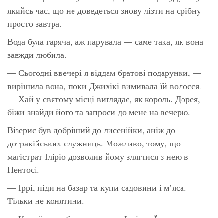
якийсь час, що не доведеться знову лізти на срібну
просто завтра.
Вода була гаряча, аж парувала — саме така, як вона
завжди любила.
— Сьогодні ввечері я віддам братові подарунки, —
вирішила вона, поки Джихікі вимивала їй волосся.
— Хай у святому місці виглядає, як король. Дорея,
біжи знайди його та запроси до мене на вечерю.
Візерис був добріший до лисенійки, аніж до
дотракійських служниць. Можливо, тому, що
магістрат Іліріо дозволив йому злягтися з нею в
Пентосі.
— Іррі, піди на базар та купи садовини і м’яса.
Тільки не конятини.