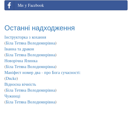
Ми у Facebook
Останні надходження
Інструкторка з кохання
(
Біла Тетяна Володимирівна
)
Іванна та дракон
(
Біла Тетяна Володимирівна
)
Новорічна Ялинка
(
Біла Тетяна Володимирівна
)
Маніфест номер два - про Бога сучасності:
(
Ducke
)
Відносна вічність
(
Біла Тетяна Володимирівна
)
Чужинці
(
Біла Тетяна Володимирівна
)