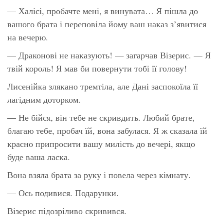
— Халісі, пробачте мені, я винувата… Я пішла до
вашого брата і переповіла йому ваш наказ з’явитися
на вечерю.
— Драконові не наказують! — загарчав Візерис. — Я
твій король! Я мав би повернути тобі її голову!
Лисенійка злякано тремтіла, але Дані заспокоїла її
лагідним доторком.
— Не бійся, він тебе не скривдить. Любий брате,
благаю тебе, пробач їй, вона забулася. Я ж сказала їй
красно припросити вашу милість до вечері, якщо
буде ваша ласка.
Вона взяла брата за руку і повела через кімнату.
— Ось подивися. Подарунки.
Візерис підозріливо скривився.