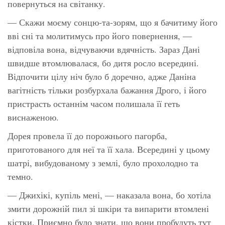
повернуться на світанку.
— Скажи моєму сонцю-та-зорям, що я бачитиму його
вві сні та молитимусь про його повернення, —
відповіла вона, відчуваючи вдячність. Зараз Дані
швидше втомлювалася, бо дитя росло всередині.
Відпочити цілу ніч було б доречно, адже Даніна
вагітність тільки розбурхала бажання Дрого, і його
пристрасть останнім часом полишала її геть
виснаженою.
Дорея провела її до порожнього пагорба,
приготованого для неї та її хала. Всередині у цьому
шатрі, вибудованому з землі, було прохолодно та
темно.
— Джихікі, купіль мені, — наказала вона, бо хотіла
змити дорожній пил зі шкіри та випарити втомлені
кістки. Приємно було знати, що вони пробудуть тут