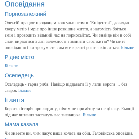
Оповідання
Порнозалежний
Олексій працює продавцем-консультантом в "Епіцентрі", доглядає
хвору матір і мріє про інше розкішне життя, а натомість боїться
змін і проводить вільний час на порносайтах. Чи знайде він в собі
сили вирватися з лап залежності і змінити своє життя? Читайте
оповідання і ви зрозумієте чим все врешті решт закінчиться.
Більше
Рідне місто
Більше
Оселедець
Оселедець - гарна риба! Навіщо віддавати її у лапи ворога ... без
сварок
Більше
Її життя
Коротка історія про людину, нічим не примітну та не цікаву. Емоції
під час читання застануть вас зненацька.
Більше
Мама казала
Чи знаєете ви, чим ласує ваша колега на обід. Геловінська оповідка.