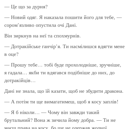
— Це що за дурня?
— Новий одяг. Я наказала пошити його для тебе, —
сором’язливо опустила очі Дані.
Він зиркнув на неї та спохмурнів.
— Дотракійське ганчір’я. Ти насмілишся вдягти мене
в оце?
— Прошу тебе… тобі буде прохолодніше, зручніше,
я гадала… якби ти вдягався подібніше до них, до
дотракійців…
Дані не знала, що їй казати, щоб не збудити дракона.
— А потім ти ще вимагатимеш, щоб я косу заплів!
— Я б ніколи… — Чому він завжди такий
брутальний? Вона ж зичила йому добра. — Ти не
маєш права на косу, бо ще не одержав жодної