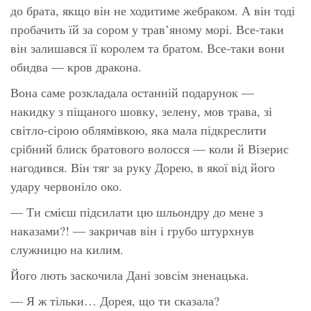
до брата, якщо він не ходитиме жебраком. А він тоді
пробачить їй за сором у трав’яному морі. Все-таки
він залишався її королем та братом. Все-таки вони
обидва — кров дракона.
Вона саме розкладала останній подарунок —
накидку з піщаного шовку, зелену, мов трава, зі
світло-сірою облямівкою, яка мала підкреслити
срібний блиск братового волосся — коли й Візерис
нагодився. Він тяг за руку Дорею, в якої від його
удару червоніло око.
— Ти смієш підсилати цю шльондру до мене з
наказами?! — закричав він і грубо штурхнув
служницю на килим.
Його лють заскочила Дані зовсім зненацька.
— Я ж тільки… Дорея, що ти сказала?