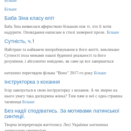
Більше
Більше
Баба Зіна класу еліт
Баба Зіна виявилася аферисткою більшою ніж ті, хто її хотів
надурити. Оповідання написане в стилі химерної прози.
Більше
Сутність, ч.1
Найгірше та найважче випробовування в його житті, викликане
Сутності поза межами нашої буденної реальності та його
розуміння..і абсолютно невідомо, як саме це все завершиться
натхнено переглядом фільма "Воно" 2017-го року
Більше
Інструкторка з кохання
Ігор закохується в свою інструкторку з кохання. А чи зверне на
нього увагу така досвідчена жінка? Тим паче в неї є одна страшна
таємниця
Більше
Без надії сподіватись. За мотивами латинської
синтеції.
Творча інтерпретація життєпису Лесі Українки натхненна
латинською сентенцією