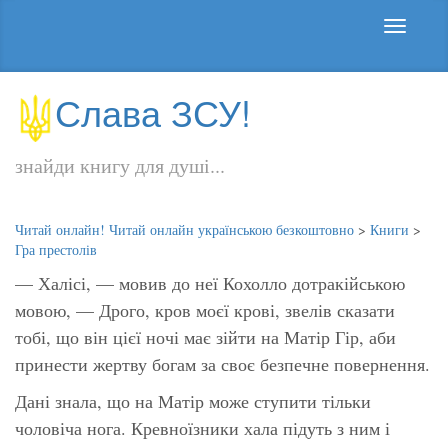
Слава ЗСУ!
знайди книгу для душі...
Читай онлайн! Читай онлайн українською безкоштовно
>
Книги
>
Гра престолів
— Халісі, — мовив до неї Кохолло дотракійською
мовою, — Дрого, кров моєї крові, звелів сказати
тобі, що він цієї ночі має зійти на Матір Гір, аби
принести жертву богам за своє безпечне повернення.
Дані знала, що на Матір може ступити тільки
чоловіча нога. Кревноїзники хала підуть з ним і