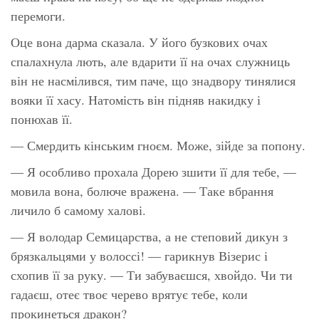
перемоги.
Оце вона дарма сказала. У його бузкових очах
спалахнула лють, але вдарити її на очах служниць
він не насмілився, тим паче, що знадвору тинялися
вояки її хасу. Натомість він підняв накидку і
понюхав її.
— Смердить кінським гноєм. Може, зійде за попону.
— Я особливо прохала Дорею зшити її для тебе, —
мовила вона, болюче вражена. — Таке вбрання
личило б самому халові.
— Я володар Семицарства, а не степовий дикун з
брязкальцями у волоссі! — гарикнув Візерис і
схопив її за руку. — Ти забуваєшся, хвойдо. Чи ти
гадаєш, отеє твоє черево врятує тебе, коли
прокинеться дракон?