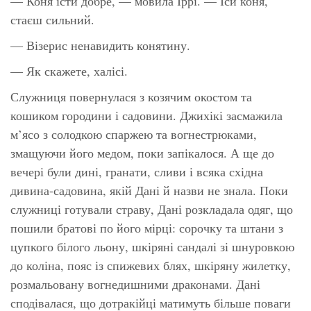
— Коня їсти добре, — мовила Іррі. — Їси коня,
стаєш сильний.
— Візерис ненавидить конятину.
— Як скажете, халісі.
Служниця повернулася з козячим окостом та
кошиком городини і садовини. Джихікі засмажила
м’ясо з солодкою спаржею та вогнестрюками,
змащуючи його медом, поки запікалося. А ще до
вечері були дині, гранати, сливи і всяка східна
дивина-садовина, якій Дані й назви не знала. Поки
служниці готували страву, Дані розкладала одяг, що
пошили братові по його мірці: сорочку та штани з
цупкого білого льону, шкіряні сандалі зі шнуровкою
до коліна, пояс із спижевих блях, шкіряну жилетку,
розмальовану вогнедишними драконами. Дані
сподівалася, що дотракійці матимуть більше поваги