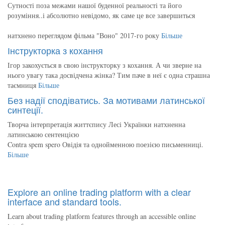
Сутності поза межами нашої буденної реальності та його
розуміння..і абсолютно невідомо, як саме це все завершиться
натхнено переглядом фільма "Воно" 2017-го року
Більше
Інструкторка з кохання
Ігор закохується в свою інструкторку з кохання. А чи зверне на
нього увагу така досвідчена жінка? Тим паче в неї є одна страшна
таємниця
Більше
Без надії сподіватись. За мотивами латинської
синтеції.
Творча інтерпретація життєпису Лесі Українки натхненна
латинською сентенцією
Contra spem spero Овідія та однойменною поезією письменниці.
Більше
Explore an online trading platform with a clear
interface and standard tools.
Learn about trading platform features through an accessible online