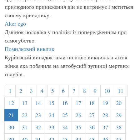
прилюдного приниження він не витримує і мститься
своєму кривднику.
Alter ego
Дзвінок чоловіка у поліцію із попередженням про
самогубство.
Помилковий виклик
Курйозний випадок коли поліцію викликала літня
жінка яка побачила на автобусній зупинці мертвих
голубів.
1
2
3
4
5
6
7
8
9
10
11
12
13
14
15
16
17
18
19
20
21
22
23
24
25
26
27
28
29
30
31
32
33
34
35
36
37
38
39
40
41
42
43
44
45
46
47