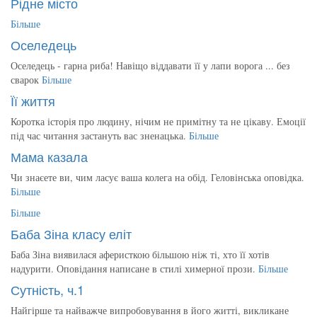
Рідне місто
Більше
Оселедець
Оселедець - гарна риба! Навіщо віддавати її у лапи ворога ... без
сварок
Більше
Її життя
Коротка історія про людину, нічим не примітну та не цікаву. Емоції
під час читання застануть вас зненацька.
Більше
Мама казала
Чи знаєете ви, чим ласує ваша колега на обід. Геловінська оповідка.
Більше
Більше
Баба Зіна класу еліт
Баба Зіна виявилася аферисткою більшою ніж ті, хто її хотів
надурити. Оповідання написане в стилі химерної прози.
Більше
Сутність, ч.1
Найгірше та найважче випробовування в його житті, викликане