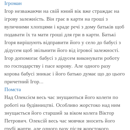
Ігроман
Ігор незважаючи на свій юний вік вже страждає на
ігрову залежність. Він грає в карти на гроші з
вуличними хлопцями і краде речі з дому батьків щоб
подавати їх та мати гроші для гри в карти. Батькі
Ігоря вирішують відправити його у село до бабусі з
дідусем щоб звільнити його від ігрової залежності.
Ігор допомогає бабусі з дідусем виконувати роботу
по господарству і пасе корову. Але одного разу
корова бабусі зникає і його батько думає що до цього
причетний Ігор...
Помста
Над Олексієм весь час знущаються його колеги по
роботі на будівництві. Особливо жорстоко над ним
знущається його старший за віком колега Віктор
Петрович. Олексій весь час мовчки зносить його
грубі жарти, але одного разу після жорстокого