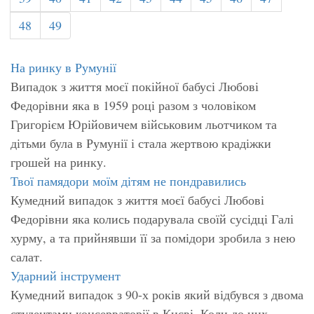
48
49
На ринку в Румунії
Випадок з життя моєї покійної бабусі Любові
Федорівни яка в 1959 році разом з чоловіком
Григорієм Юрійовичем військовим льотчиком та
дітьми була в Румунії і стала жертвою крадіжки
грошей на ринку.
Твої памядори моїм дітям не пондравились
Кумедний випадок з життя моєї бабусі Любові
Федорівни яка колись подарувала своїй сусідці Галі
хурму, а та прийнявши її за помідори зробила з нею
салат.
Ударний інструмент
Кумедний випадок з 90-х років який відбувся з двома
студентами консерваторії в Києві. Коли до них