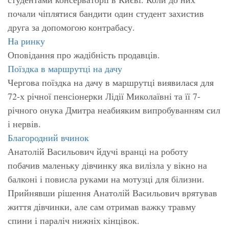
почали чіплятися бандити один студент захистив
друга за допомогою контрабасу.
На ринку
Оповідання про жадібність продавців.
Поїздка в маршрутці на дачу
Чергова поїздка на дачу в маршрутці виявилася для
72-х річної пенсіонерки Лідії Миколаївні та її 7-
річного онука Дмитра неабияким випробуванням сил
і нервів.
Благородний вчинок
Анатолій Васильович йдучі вранці на роботу
побачив маленьку дівчинку яка вилізла у вікно на
балконі і повисла руками на мотузці для білизни.
Прийнявши рішення Анатолій Васильович врятував
життя дівчинки, але сам отримав важку травму
спини і параліч нижніх кінцівок.