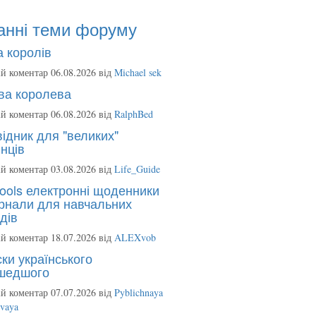
анні теми форуму
 королів
й коментар 06.08.2026 від
Michael sek
ва королева
й коментар 06.08.2026 від
RalphBed
ідник для "великих"
нців
й коментар 03.08.2026 від
Life_Guide
ools електронні щоденники
рнали для навчальних
дів
й коментар 18.07.2026 від
ALEXvob
ки українського
шедшого
й коментар 07.07.2026 від
Pyblichnaya
ovaya