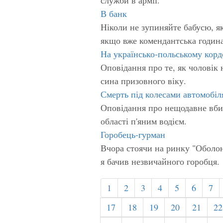
В банк
Ніколи не зупиняйте бабусю, яка
якщо вже комендантська годин
На українсько-польському корд
Оповідання про те, як чоловік 
сина призовного віку.
Смерть під колесами автомобіл
Оповідання про нещодавне вбив
області п'яним водієм.
Горобець-гурман
Вчора стоячи на ринку "Оболонь
я бачив незвичайного горобця.
1
2
3
4
5
6
7
17
18
19
20
21
22