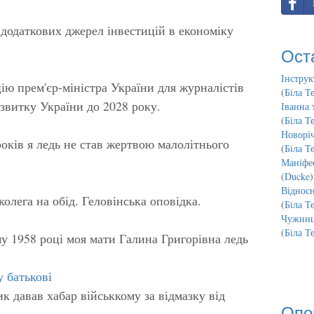
додаткових джерел інвестицій в економіку
Ост
Інструк
ю прем'єр-міністра України для журналістів
(
Біла Т
звитку України до 2028 року.
Іванна 
(
Біла Т
Новорі
років я ледь не став жертвою малолітнього
(
Біла Т
Маніфес
(
Ducke
)
Відносн
колега на обід. Геловінська оповідка.
(
Біла Т
Чужинц
(
Біла Т
му 1958 році моя мати Галина Григорівна ледь
у батькові
к давав хабар військкому за відмазку від
Опо