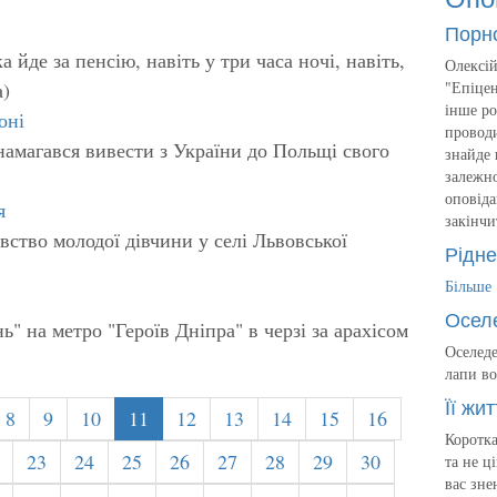
Порн
 йде за пенсію, навіть у три часа ночі, навіть,
Олексій
а)
"Епіцен
інше ро
оні
проводи
намагався вивести з України до Польщі свого
знайде 
залежно
оповіда
я
закінчи
ство молодої дівчини у селі Львовської
Рідне
Більше
Осел
" на метро "Героїв Дніпра" в черзі за арахісом
Оселеде
лапи во
Її жит
8
9
10
11
12
13
14
15
16
Коротка
23
24
25
26
27
28
29
30
та не ц
вас зне