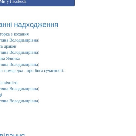
Ми у Facebook
анні надходження
торка з кохання
етяна Володимирівна
)
та дракон
етяна Володимирівна
)
чна Ялинка
етяна Володимирівна
)
т номер два - про Бога сучасності:
а вічність
етяна Володимирівна
)
і
етяна Володимирівна
)
відання