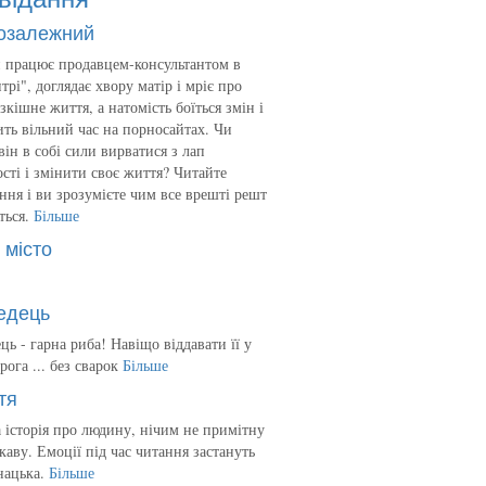
озалежний
 працює продавцем-консультантом в
трі", доглядає хвору матір і мріє про
зкішне життя, а натомість боїться змін і
ть вільний час на порносайтах. Чи
він в собі сили вирватися з лап
сті і змінити своє життя? Читайте
ння і ви зрозумієте чим все врешті решт
ться.
Більше
 місто
едець
ць - гарна риба! Навіщо віддавати її у
рога ... без сварок
Більше
тя
 історія про людину, нічим не примітну
ікаву. Емоції під час читання застануть
нацька.
Більше