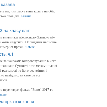
 казала
ете ви, чим ласує ваша колега на обід.
ська оповідка.
Більше
Зіна класу еліт
на виявилася аферисткою більшою ніж
 її хотів надурити. Оповідання написане
 химерної прози.
Більше
сть, ч.1
е та найважче випробовування в його
викликане Сутності поза межами нашої
ї реальності та його розуміння..і
но невідомо, як саме це все
иться
о переглядом фільма "Воно" 2017-го
льше
укторка з кохання