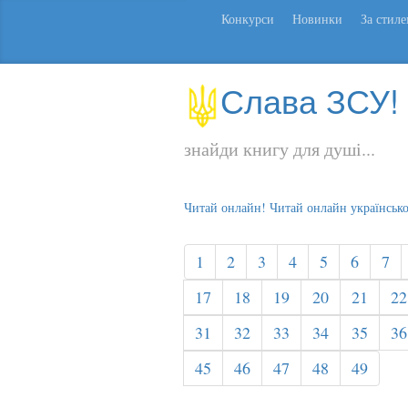
Конкурси
Новинки
За стил
Слава ЗСУ!
знайди книгу для душі...
Читай онлайн! Читай онлайн українськ
1
2
3
4
5
6
7
17
18
19
20
21
22
31
32
33
34
35
36
45
46
47
48
49