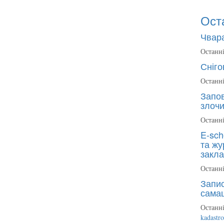
Ост
Чвара
Останні
Сніго
Останні
Запов
злочи
Останні
E-sch
та жу
закла
Останні
Запис
сама
Останні
kadastr