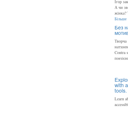
Ігор за
А чи зв
жінка? 
Більше
Без н
мотив
Творча 
натхнен
Contra 
поезіє
Explo
with a
tools.
Learn ab
accessib