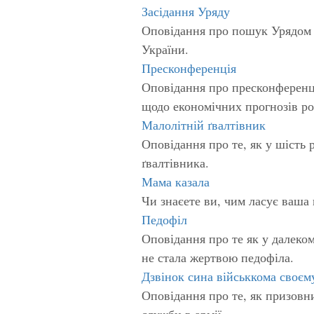
Засідання Уряду
Оповідання про пошук Урядом 
України.
Пресконференція
Оповідання про пресконференці
щодо економічних прогнозів ро
Малолітній ґвалтівник
Оповідання про те, як у шість 
ґвалтівника.
Мама казала
Чи знаєете ви, чим ласує ваша 
Педофіл
Оповідання про те як у далеко
не стала жертвою педофіла.
Дзвінок сина військкома своєм
Оповідання про те, як призовни
служби в армії.