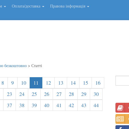
ем
Оплата/доставка
Правова інформація
ою безкоштовно
>
Статті
8
9
10
11
12
13
14
15
16
23
24
25
26
27
28
29
30
37
38
39
40
41
42
43
44