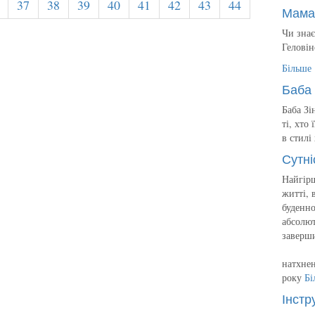
37
38
39
40
41
42
43
44
Мама
Чи знає
Геловін
Більше
Баба 
Баба Зі
ті, хто
в стилі
Сутні
Найгірш
житті, 
буденно
абсолют
заверш
натхнен
року
Бі
Інстр