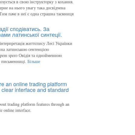
кохується в свою інструкторку з кохання.
ерне на нього увагу така досвідчена
Тим паче в неї є одна страшна таємниця
адії сподіватись. За
ами латинської синтеції.
інтерпретація життєпису Лесі Українки
на латинською сентенцією
spem spero Овідія та однойменною
ю письменниці.
Більше
re an online trading platform
 clear interface and standard
out trading platform features through an
le online interface.