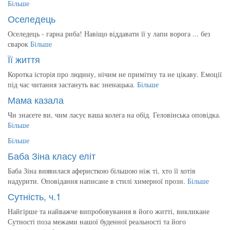
Більше
Оселедець
Оселедець - гарна риба! Навіщо віддавати її у лапи ворога ... без
сварок
Більше
Її життя
Коротка історія про людину, нічим не примітну та не цікаву. Емоції
під час читання застануть вас зненацька.
Більше
Мама казала
Чи знаєете ви, чим ласує ваша колега на обід. Геловінська оповідка.
Більше
Більше
Баба Зіна класу еліт
Баба Зіна виявилася аферисткою більшою ніж ті, хто її хотів
надурити. Оповідання написане в стилі химерної прози.
Більше
Сутність, ч.1
Найгірше та найважче випробовування в його житті, викликане
Сутності поза межами нашої буденної реальності та його