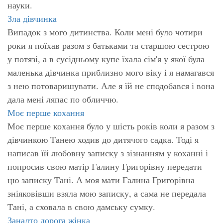
науки.
Зла дівчинка
Випадок з мого дитинства. Коли мені було чотири
роки я поїхав разом з батьками та старшою сестрою
у потязі, а в сусідньому купе їхала сім'я у якої була
маленька дівчинка приблизно мого віку і я намагався
з нею потоваришувати. Але я їй не сподобався і вона
дала мені ляпас по обличчю.
Моє перше кохання
Моє перше кохання було у шість років коли я разом з
дівчинкою Танею ходив до дитячого садка. Тоді я
написав їй любовну записку з зізнанням у коханні і
попросив свою матір Галину Григорівну передати
цю записку Тані. А моя мати Галина Григорівна
зніяковівши взяла мою записку, а сама не передала
Тані, а сховала в свою дамську сумку.
Занадто дорога жінка