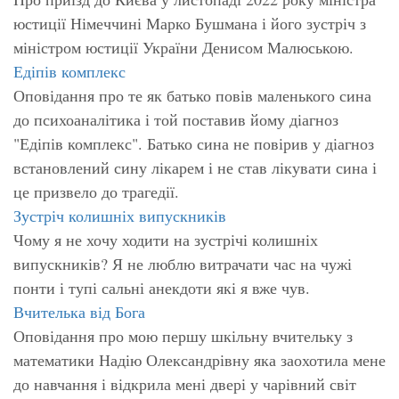
юстиції Німеччині Марко Бушмана і його зустріч з
міністром юстиції України Денисом Малюською.
Едіпів комплекс
Оповідання про те як батько повів маленького сина
до психоаналітика і той поставив йому діагноз
"Едіпів комплекс". Батько сина не повірив у діагноз
встановлений сину лікарем і не став лікувати сина і
це призвело до трагедії.
Зустріч колишніх випускників
Чому я не хочу ходити на зустрічі колишніх
випускників? Я не люблю витрачати час на чужі
понти і тупі сальні анекдоти які я вже чув.
Вчителька від Бога
Оповідання про мою першу шкільну вчительку з
математики Надію Олександрівну яка заохотила мене
до навчання і відкрила мені двері у чарівний світ