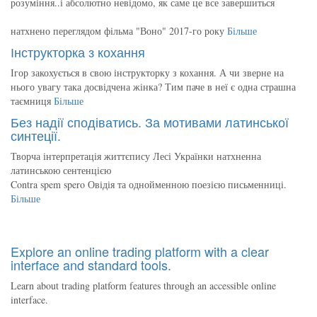
розуміння..і абсолютно невідомо, як саме це все завершиться
натхнено переглядом фільма "Воно" 2017-го року
Більше
Інструкторка з кохання
Ігор закохується в свою інструкторку з кохання. А чи зверне на
нього увагу така досвідчена жінка? Тим паче в неї є одна страшна
таємниця
Більше
Без надії сподіватись. За мотивами латинської
синтеції.
Творча інтерпретація життєпису Лесі Українки натхненна
латинською сентенцією
Contra spem spero Овідія та однойменною поезією письменниці.
Більше
Explore an online trading platform with a clear
interface and standard tools.
Learn about trading platform features through an accessible online
interface.