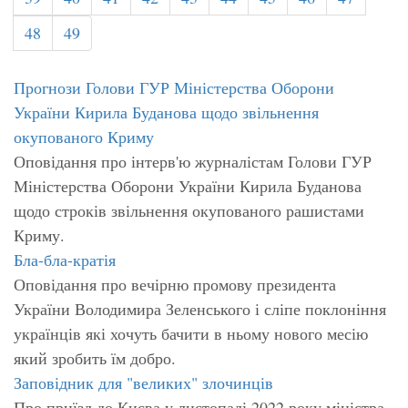
48
49
Прогнози Голови ГУР Міністерства Оборони
України Кирила Буданова щодо звільнення
окупованого Криму
Оповідання про інтерв'ю журналістам Голови ГУР
Міністерства Оборони України Кирила Буданова
щодо строків звільнення окупованого рашистами
Криму.
Бла-бла-кратія
Оповідання про вечірню промову президента
України Володимира Зеленського і сліпе поклоніння
українців які хочуть бачити в ньому нового месію
який зробить їм добро.
Заповідник для "великих" злочинців
Про приїзд до Києва у листопаді 2022 року міністра