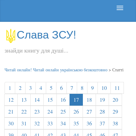
Слава ЗСУ!
знайди книгу для душі...
Читай онлайн! Читай онлайн українською безкоштовно
>
Статті
1
2
3
4
5
6
7
8
9
10
11
12
13
14
15
16
17
18
19
20
21
22
23
24
25
26
27
28
29
30
31
32
33
34
35
36
37
38
39
40
41
42
43
44
45
46
47