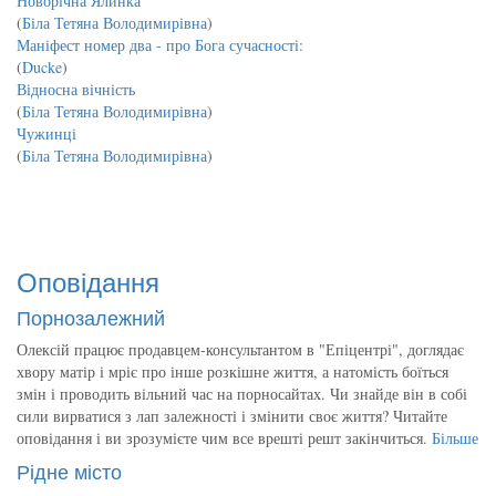
Новорічна Ялинка
(
Біла Тетяна Володимирівна
)
Маніфест номер два - про Бога сучасності:
(
Ducke
)
Відносна вічність
(
Біла Тетяна Володимирівна
)
Чужинці
(
Біла Тетяна Володимирівна
)
Оповідання
Порнозалежний
Олексій працює продавцем-консультантом в "Епіцентрі", доглядає
хвору матір і мріє про інше розкішне життя, а натомість боїться
змін і проводить вільний час на порносайтах. Чи знайде він в собі
сили вирватися з лап залежності і змінити своє життя? Читайте
оповідання і ви зрозумієте чим все врешті решт закінчиться.
Більше
Рідне місто