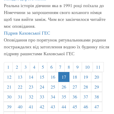
Реальна історія дівчини яка в 1991 році поїхала до
Німеччини за запрошенням свого коханого німця
щоб там вийти заміж. Чим все закінчилося читайте
моє оповідання.
Підрив Каховської ГЕС
Оповідання про порятунок рятувальниками родини
постраждалих від затоплення водою їх будинку після
підриву рашистами Каховської ГЕС
1
2
3
4
5
6
7
8
9
10
11
12
13
14
15
16
17
18
19
20
21
22
23
24
25
26
27
28
29
30
31
32
33
34
35
36
37
38
39
40
41
42
43
44
45
46
47