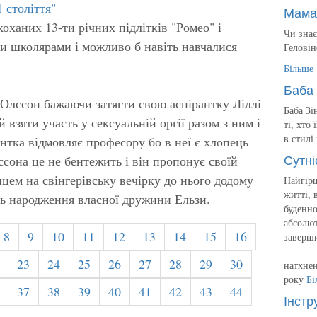
 століття"
Мама
оханих 13-ти річних підлітків "Ромео" і
Чи знає
би школярами і можливо б навіть навчалися
Геловін
Більше
Баба 
Олссон бажаючи затягти свою аспірантку Ліллі
Баба Зі
 взяти участь у сексуальній оргії разом з ним і
ті, хто
в стилі
тка відмовляє професору бо в неї є хлопець
Сутні
сона це не бентежить і він пропонує своїй
пцем на свінгерівську вечірку до нього додому
Найгірш
житті, 
нь народження власної дружини Ельзи.
буденно
абсолют
8
9
10
11
12
13
14
15
16
заверш
23
24
25
26
27
28
29
30
натхнен
року
Бі
37
38
39
40
41
42
43
44
Інстр