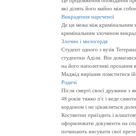
які ділять його майно між собою
Викрадення нареченої
Де ця межа між кримінальним 
кримінальним злочином викрад
Злочин і милосердя
Студент одного з вузів Тегера
студентки Аділи. Він домагався
на його наполегливі прохання в
Маджід вирішив помститися їй з
Родичі
Після смерті своєї дружини з
48 років тяжко п'є і веде самот
кордоном і не цікавляться дол
Костянтин приїздить і влаштов
оформлювати документи на спад
починають висувати свої прете