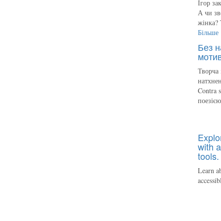
Ігор за
А чи зв
жінка? 
Більше
Без н
мотив
Творча 
натхнен
Contra 
поезіє
Explo
with a
tools.
Learn ab
accessib