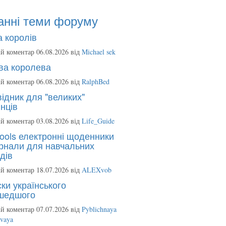
анні теми форуму
 королів
й коментар 06.08.2026 від
Michael sek
ва королева
й коментар 06.08.2026 від
RalphBed
ідник для "великих"
нців
й коментар 03.08.2026 від
Life_Guide
ools електронні щоденники
рнали для навчальних
дів
й коментар 18.07.2026 від
ALEXvob
ки українського
шедшого
й коментар 07.07.2026 від
Pyblichnaya
ovaya