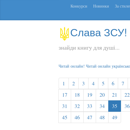
Конкурси
Новинки
За стил
Слава ЗСУ!
знайди книгу для душі...
Читай онлайн! Читай онлайн українськ
1
2
3
4
5
6
7
17
18
19
20
21
22
31
32
33
34
35
36
45
46
47
48
49