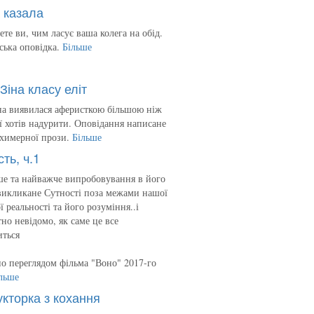
 казала
ете ви, чим ласує ваша колега на обід.
ська оповідка.
Більше
Зіна класу еліт
на виявилася аферисткою більшою ніж
 її хотів надурити. Оповідання написане
 химерної прози.
Більше
сть, ч.1
е та найважче випробовування в його
викликане Сутності поза межами нашої
ї реальності та його розуміння..і
но невідомо, як саме це все
иться
о переглядом фільма "Воно" 2017-го
льше
укторка з кохання