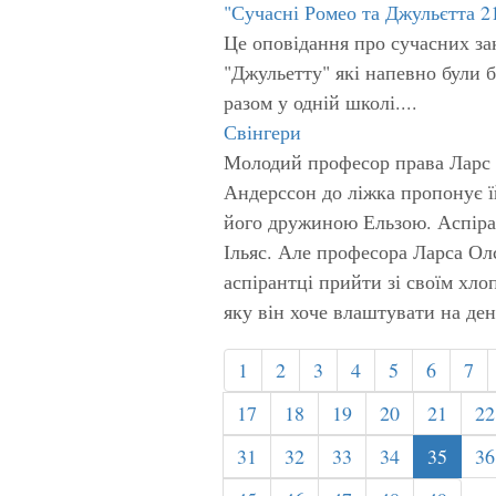
"Сучасні Ромео та Джульєтта 21
Це оповідання про сучасних зак
"Джульетту" які напевно були 
разом у одній школі....
Свінгери
Молодий професор права Ларс 
Андерссон до ліжка пропонує їй
його дружиною Ельзою. Аспіран
Ільяс. Але професора Ларса Олс
аспірантці прийти зі своїм хло
яку він хоче влаштувати на де
1
2
3
4
5
6
7
17
18
19
20
21
22
31
32
33
34
35
36