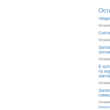
Ост
Чвара
Останні
Сніго
Останні
Запов
злочи
Останні
E-sch
та жу
закла
Останні
Запис
сама
Останні
kadastr