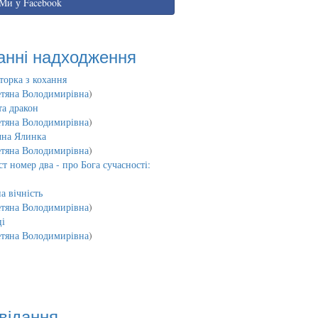
Ми у Facebook
анні надходження
торка з кохання
етяна Володимирівна
)
та дракон
етяна Володимирівна
)
чна Ялинка
етяна Володимирівна
)
т номер два - про Бога сучасності:
а вічність
етяна Володимирівна
)
і
етяна Володимирівна
)
відання