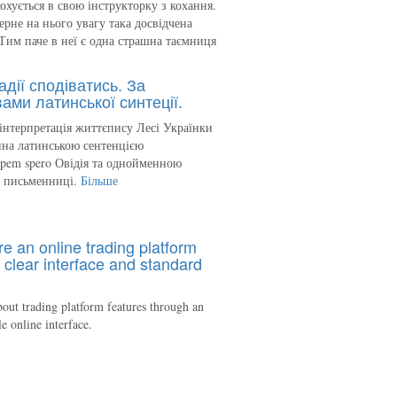
кохується в свою інструкторку з кохання.
ерне на нього увагу така досвідчена
Тим паче в неї є одна страшна таємниця
адії сподіватись. За
ами латинської синтеції.
інтерпретація життєпису Лесі Українки
на латинською сентенцією
spem spero Овідія та однойменною
ю письменниці.
Більше
re an online trading platform
 clear interface and standard
out trading platform features through an
le online interface.