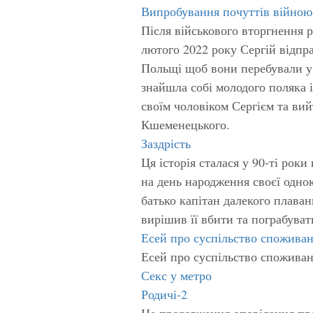
Випробування почуттів війною
Після військового вторгнення р
лютого 2022 року Сергій відп
Польщі щоб вони перебували у
знайшла собі молодого поляка і
своїм чоловіком Сергієм та ви
Кшеменецького.
Заздрість
Ця історія сталася у 90-ті ро
на день народження своєї однок
батько капітан далекого плаванн
вирішив її вбити та пограбуват
Есей про суспільство спожива
Есей про суспільство спожива
Секс у метро
Родичі-2
Це продовження оповідання пр