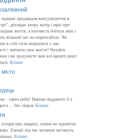
озалежний
 працює продавцем-консультантом в
трі", доглядає хвору матір і мріє про
зкішне життя, а натомість боїться змін і
ть вільний час на порносайтах. Чи
він в собі сили вирватися з лап
сті і змінити своє життя? Читайте
ння і ви зрозумієте чим все врешті решт
ться.
Більше
 місто
едець
ць - гарна риба! Навіщо віддавати її у
рога ... без сварок
Більше
тя
 історія про людину, нічим не примітну
ікаву. Емоції під час читання застануть
нацька.
Більше