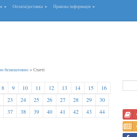
ем
Оплата/доставка
Правова інформація
ою безкоштовно
>
Статті
8
9
10
11
12
13
14
15
16
23
24
25
26
27
28
29
30
37
38
39
40
41
42
43
44