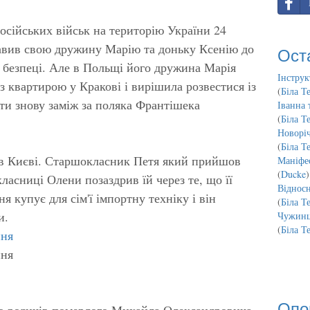
осійських військ на територію України 24
равив свою дружину Марію та доньку Ксенію до
Ост
 безпеці. Але в Польщі його дружина Марія
Інструк
з квартирою у Кракові і вирішила розвестися із
(
Біла Т
йти знову заміж за поляка Франтішека
Іванна 
(
Біла Т
Новорі
(
Біла Т
ки в Києві. Старшокласник Петя який прийшов
Маніфес
(
Ducke
)
ласниці Олени позаздрив їй через те, що її
Відносн
я купує для сім'ї імпортну техніку і він
(
Біла Т
и.
Чужинц
(
Біла Т
ння
ння
Опо
о родичів померлого Михайла Олександровича