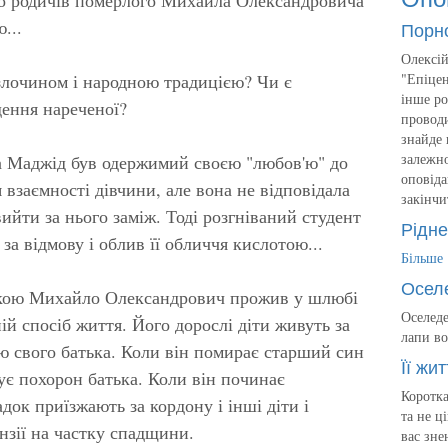
...
Порн
Олексій
злочином і народною традицією? Чи є
"Епіцен
інше ро
ення нареченої?
проводи
знайде 
залежно
на Маджід був одержимий своєю "любов'ю" до
оповіда
 взаємності дівчини, але вона не відповідала
закінчи
ийти за нього заміж. Тоді розгніваний студент
Рідне
а відмову і облив її обличчя кислотою...
Більше
Осел
 якою Михайло Олександрович прожив у шлюбі
Оселеде
ній спосіб життя. Його дорослі діти живуть за
лапи во
ею свого батька. Коли він помирає старший син
Її жит
ує похорон батька. Коли він починає
Коротка
ок приїзжають за кордону і інші діти і
та не ц
нзії на частку спадщини.
вас зне