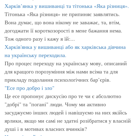
Харків’янка у вишиванці та тітонька «Яка різниця».
Тітонька «Яка різниця» не припиняє заявлятись.
Вона думає, що вона нікому не заважає, та, втім,
догоджати її короткозорості в мене бажання нема.
Тож одного разу і кажу я їй:...
Харків'янка у вишиванці або як харківська дівчина
на українську переходила.
Про процес переходу на українську мову, описаний
для кращого порозуміння між нами всіма та для
прикладу подолання психологічних бар’єрів.
"Есе про добро і зло"
Це есе пропонує дискусію про те чи є абсолютно
"добрі" та "погані" люди. Чому ми активно
засуджуємо інших людей і навішуємо на них якійсь
ярлики, якщо ми самі не здатні розібратися у власній
душі і в мотивах власних вчинків?