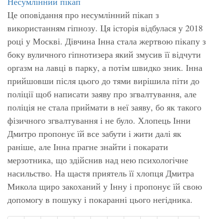
Несумлінний пікап
Це оповідання про несумлінний пікап з
використанням гіпнозу. Ця історія відбулася у 2018
році у Москві. Дівчина Інна стала жертвою пікапу з
боку вуличного гіпнотизера який змусив її відчути
оргазм на лавці в парку, а потім швидко зник. Інна
прийшовши після цього до тями вирішила піти до
поліції щоб написати заяву про згвалтування, але
поліція не стала приймати в неї заяву, бо як такого
фізичного згвалтування і не було. Хлопець Інни
Дмитро пропонує їй все забути і жити далі як
раніше, але Інна прагне знайти і покарати
мерзотника, що здійснив над нею психологічне
насильство. На щастя приятель її хлопця Дмитра
Микола щиро закоханий у Інну і пропонує їй свою
допомогу в пошуку і покаранні цього негідника.