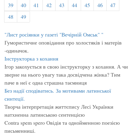
39
40
41
42
43
44
45
46
47
48
49
"Лист росіянки у газеті "Вечірній Омськ" "
Гумористичне оповідання про холостяків і матерів
-одиначок.
Інструкторка з кохання
Ігор закохується в свою інструкторку з кохання. А чи
зверне на нього увагу така досвідчена жінка? Тим
паче в неї є одна страшна таємниця
Без надії сподіватись. За мотивами латинської
синтеції.
Творча інтерпретація життєпису Лесі Українки
натхненна латинською сентенцією
Contra spem spero Овідія та однойменною поезією
письменниці.