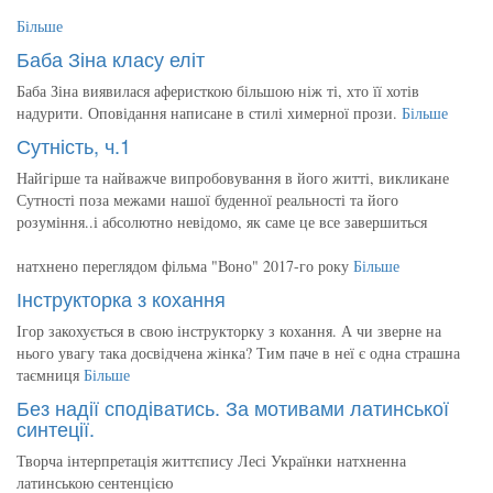
Більше
Баба Зіна класу еліт
Баба Зіна виявилася аферисткою більшою ніж ті, хто її хотів
надурити. Оповідання написане в стилі химерної прози.
Більше
Сутність, ч.1
Найгірше та найважче випробовування в його житті, викликане
Сутності поза межами нашої буденної реальності та його
розуміння..і абсолютно невідомо, як саме це все завершиться
натхнено переглядом фільма "Воно" 2017-го року
Більше
Інструкторка з кохання
Ігор закохується в свою інструкторку з кохання. А чи зверне на
нього увагу така досвідчена жінка? Тим паче в неї є одна страшна
таємниця
Більше
Без надії сподіватись. За мотивами латинської
синтеції.
Творча інтерпретація життєпису Лесі Українки натхненна
латинською сентенцією