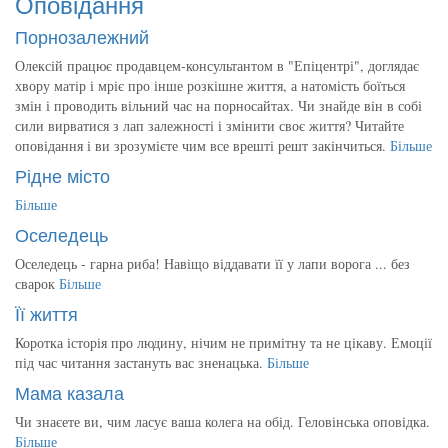
Оповідання
Порнозалежний
Олексій працює продавцем-консультантом в "Епіцентрі", доглядає
хвору матір і мріє про інше розкішне життя, а натомість боїться
змін і проводить вільний час на порносайтах. Чи знайде він в собі
сили вирватися з лап залежності і змінити своє життя? Читайте
оповідання і ви зрозумієте чим все врешті решт закінчиться.
Більше
Рідне місто
Більше
Оселедець
Оселедець - гарна риба! Навіщо віддавати її у лапи ворога ... без
сварок
Більше
Її життя
Коротка історія про людину, нічим не примітну та не цікаву. Емоції
під час читання застануть вас зненацька.
Більше
Мама казала
Чи знаєете ви, чим ласує ваша колега на обід. Геловінська оповідка.
Більше