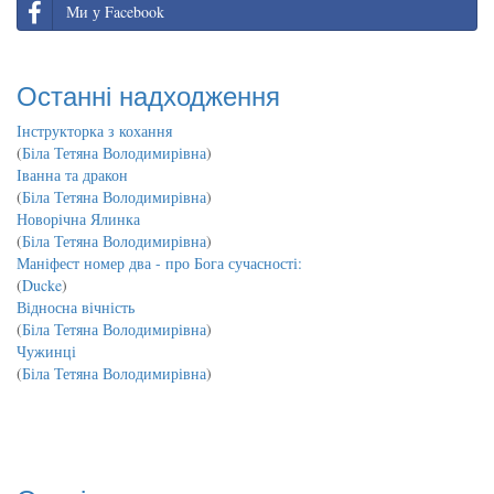
Ми у Facebook
Останні надходження
Інструкторка з кохання
(
Біла Тетяна Володимирівна
)
Іванна та дракон
(
Біла Тетяна Володимирівна
)
Новорічна Ялинка
(
Біла Тетяна Володимирівна
)
Маніфест номер два - про Бога сучасності:
(
Ducke
)
Відносна вічність
(
Біла Тетяна Володимирівна
)
Чужинці
(
Біла Тетяна Володимирівна
)