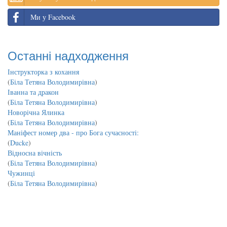
Ми у Facebook
Останні надходження
Інструкторка з кохання
(
Біла Тетяна Володимирівна
)
Іванна та дракон
(
Біла Тетяна Володимирівна
)
Новорічна Ялинка
(
Біла Тетяна Володимирівна
)
Маніфест номер два - про Бога сучасності:
(
Ducke
)
Відносна вічність
(
Біла Тетяна Володимирівна
)
Чужинці
(
Біла Тетяна Володимирівна
)