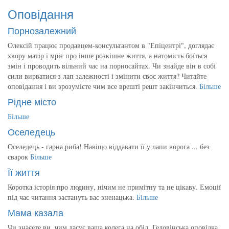
Оповідання
Порнозалежний
Олексій працює продавцем-консультантом в "Епіцентрі", доглядає
хвору матір і мріє про інше розкішне життя, а натомість боїться
змін і проводить вільний час на порносайтах. Чи знайде він в собі
сили вирватися з лап залежності і змінити своє життя? Читайте
оповідання і ви зрозумієте чим все врешті решт закінчиться.
Більше
Рідне місто
Більше
Оселедець
Оселедець - гарна риба! Навіщо віддавати її у лапи ворога ... без
сварок
Більше
Її життя
Коротка історія про людину, нічим не примітну та не цікаву. Емоції
під час читання застануть вас зненацька.
Більше
Мама казала
Чи знаєете ви, чим ласує ваша колега на обід. Геловінська оповідка.