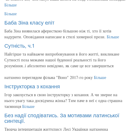
Більше
Більше
Баба Зіна класу еліт
Баба Зіна виявилася аферисткою більшою ніж ті, хто її хотів
надурити. Оповідання написане в стилі химерної прози.
Більше
Сутність, ч.1
Найгірше та найважче випробовування в його житті, викликане
Сутності поза межами нашої буденної реальності та його
розуміння..і абсолютно невідомо, як саме це все завершиться
натхнено переглядом фільма "Воно" 2017-го року
Більше
Інструкторка з кохання
Ігор закохується в свою інструкторку з кохання. А чи зверне на
нього увагу така досвідчена жінка? Тим паче в неї є одна страшна
таємниця
Більше
Без надії сподіватись. За мотивами латинської
синтеції.
Творча інтерпретація життєпису Лесі Українки натхненна