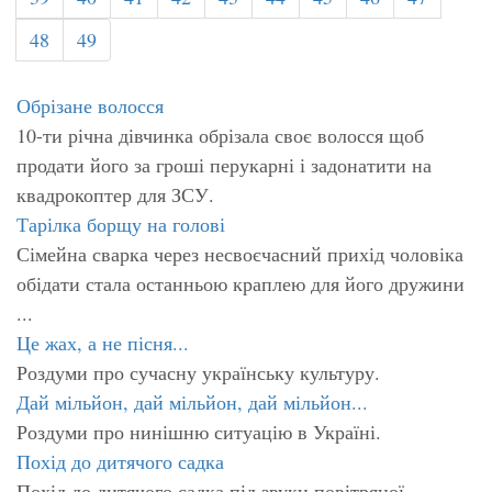
48
49
Обрізане волосся
10-ти річна дівчинка обрізала своє волосся щоб
продати його за гроші перукарні і задонатити на
квадрокоптер для ЗСУ.
Тарілка борщу на голові
Сімейна сварка через несвоєчасний прихід чоловіка
обідати стала останньою краплею для його дружини
...
Це жах, а не пісня...
Роздуми про сучасну українську культуру.
Дай мільйон, дай мільйон, дай мільйон...
Роздуми про нинішню ситуацію в Україні.
Похід до дитячого садка
Похід до дитячого садка під звуки повітряної