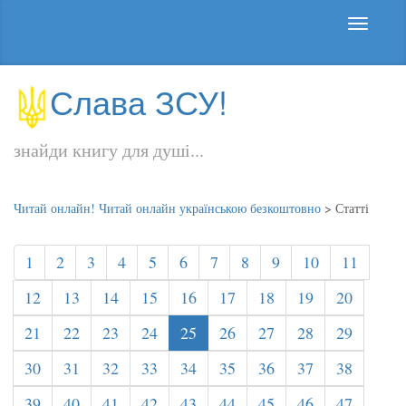
Слава ЗСУ!
знайди книгу для душі...
Читай онлайн! Читай онлайн українською безкоштовно
>
Статті
1
2
3
4
5
6
7
8
9
10
11
12
13
14
15
16
17
18
19
20
21
22
23
24
25
26
27
28
29
30
31
32
33
34
35
36
37
38
39
40
41
42
43
44
45
46
47