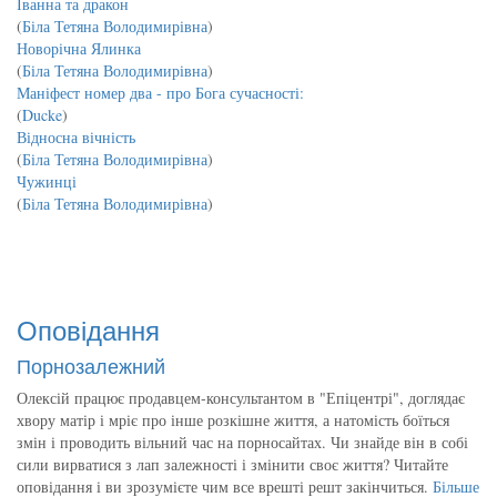
Іванна та дракон
(
Біла Тетяна Володимирівна
)
Новорічна Ялинка
(
Біла Тетяна Володимирівна
)
Маніфест номер два - про Бога сучасності:
(
Ducke
)
Відносна вічність
(
Біла Тетяна Володимирівна
)
Чужинці
(
Біла Тетяна Володимирівна
)
Оповідання
Порнозалежний
Олексій працює продавцем-консультантом в "Епіцентрі", доглядає
хвору матір і мріє про інше розкішне життя, а натомість боїться
змін і проводить вільний час на порносайтах. Чи знайде він в собі
сили вирватися з лап залежності і змінити своє життя? Читайте
оповідання і ви зрозумієте чим все врешті решт закінчиться.
Більше