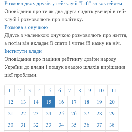
Розмова двох друзів у гей-клубі "Lift" за коктейлем
Оповідання про те як два друга сидять увечері в гей-
клубі і розмовляють про політику.
Розмова з онучкою
Дідусь з маленькою онучкою розмовляють про життя,
а потім він вкладає її спати і читає їй казку на ніч.
Інститути влади
Оповідання про падіння рейтингу довіри народу
України до влади і пошук владою шляхів вирішення
цієї проблеми.
1
2
3
4
5
6
7
8
9
10
11
12
13
14
15
16
17
18
19
20
21
22
23
24
25
26
27
28
29
30
31
32
33
34
35
36
37
38