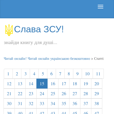
Слава ЗСУ!
знайди книгу для душі...
Читай онлайн! Читай онлайн українською безкоштовно
>
Статті
1
2
3
4
5
6
7
8
9
10
11
12
13
14
15
16
17
18
19
20
21
22
23
24
25
26
27
28
29
30
31
32
33
34
35
36
37
38
39
40
41
42
43
44
45
46
47