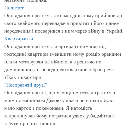
Поліглот
Оповідання про те як я кілька днів тому прийшов до
свого знайомого перекладача привітати його з днем
народження і посварився з ним через війну в Україні.
Квартиранти
Оповідання про те як квартирант вимагав від
господині квартири зменшити йому розмір орендної
плати мотивуючи це війною, а з рештою не
домовившись з господинею квартири зібрав речі і
з'їхав з квартири.
"Несправжні друзі"
Оповідання про те, що хлопці не хотіли гратися з
моїм племінником Дімою у квача бо в нього було
мало карток з покемонами. Я натомість
запропонував йому погратися удвох у бадмінтон і
забути про цих хлопців.