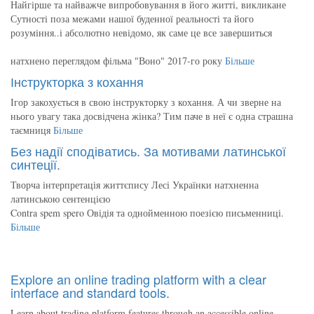
Найгірше та найважче випробовування в його житті, викликане
Сутності поза межами нашої буденної реальності та його
розуміння..і абсолютно невідомо, як саме це все завершиться
натхнено переглядом фільма "Воно" 2017-го року
Більше
Інструкторка з кохання
Ігор закохується в свою інструкторку з кохання. А чи зверне на
нього увагу така досвідчена жінка? Тим паче в неї є одна страшна
таємниця
Більше
Без надії сподіватись. За мотивами латинської
синтеції.
Творча інтерпретація життєпису Лесі Українки натхненна
латинською сентенцією
Contra spem spero Овідія та однойменною поезією письменниці.
Більше
Explore an online trading platform with a clear
interface and standard tools.
Learn about trading platform features through an accessible online