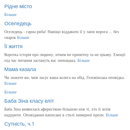
Рідне місто
Більше
Оселедець
Оселедець - гарна риба! Навіщо віддавати її у лапи ворога ... без
сварок
Більше
Її життя
Коротка історія про людину, нічим не примітну та не цікаву. Емоції
під час читання застануть вас зненацька.
Більше
Мама казала
Чи знаєете ви, чим ласує ваша колега на обід. Геловінська оповідка.
Більше
Більше
Баба Зіна класу еліт
Баба Зіна виявилася аферисткою більшою ніж ті, хто її хотів
надурити. Оповідання написане в стилі химерної прози.
Більше
Сутність, ч.1