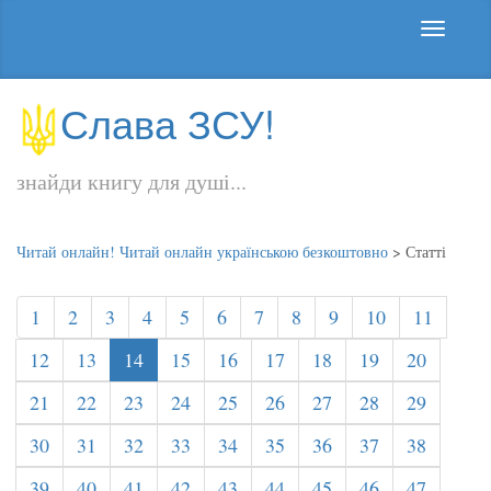
Слава ЗСУ!
знайди книгу для душі...
Читай онлайн! Читай онлайн українською безкоштовно
>
Статті
1
2
3
4
5
6
7
8
9
10
11
12
13
14
15
16
17
18
19
20
21
22
23
24
25
26
27
28
29
30
31
32
33
34
35
36
37
38
39
40
41
42
43
44
45
46
47