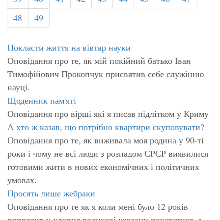
48
49
Покласти життя на вівтар науки
Оповідання про те, як мій покійний батько Іван
Тимофійович Прокопчук присвятив себе служінню
науці.
Щоденник пам'яті
Оповідання про вірші які я писав підлітком у Криму
А хто ж казав, що потрібно квартири скуповувати?
Оповідання про те, як виживала моя родина у 90-ті
роки і чому не всі люди з розпадом СРСР виявилися
готовими жити в нових економічних і політичних
умовах.
Просять лише жебраки
Оповідання про те як я коли мені було 12 років
попросив у хлопця роликові ковзани покататися, а