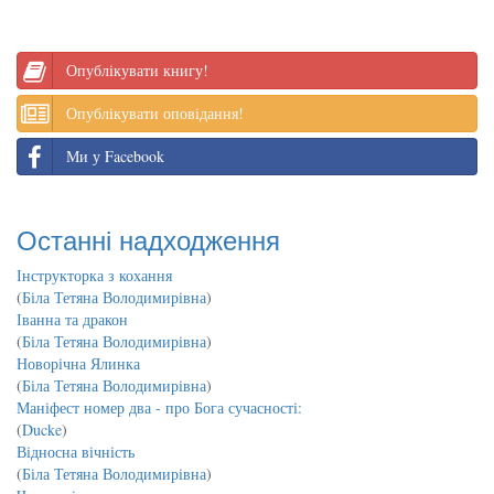
Опублікувати книгу!
Опублікувати оповідання!
Ми у Facebook
Останні надходження
Інструкторка з кохання
(
Біла Тетяна Володимирівна
)
Іванна та дракон
(
Біла Тетяна Володимирівна
)
Новорічна Ялинка
(
Біла Тетяна Володимирівна
)
Маніфест номер два - про Бога сучасності:
(
Ducke
)
Відносна вічність
(
Біла Тетяна Володимирівна
)