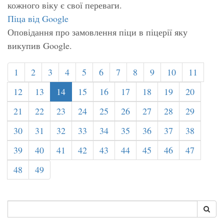
кожного віку є свої переваги.
Піца від Google
Оповідання про замовлення піци в піцерії яку
викупив Google.
1
2
3
4
5
6
7
8
9
10
11
12
13
14
15
16
17
18
19
20
21
22
23
24
25
26
27
28
29
30
31
32
33
34
35
36
37
38
39
40
41
42
43
44
45
46
47
48
49