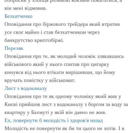
він мені відмовив.
Безхатченко
Оповідання про біржового трейдера який втратив
усе своє майно і став безхатченком через
банкрутство криптобіржі.
Переляк
Оповідання про те, як молодий чоловік злякавшись
військового який у нього спитав про цигарку
кинувся від нього втікати вирішивши, що йому
вручать повістку у військомат.
Лист з водоканалу
Оповідання про те як одному чоловіку який жив у
Києві прийшов лист з водоканалу з боргом за воду за
квартиру у Бахмуті у якій він давно не жив.
Ех, повернути б молодість і здоров'я назад
Молодість не повернути як би ти цього не хотів. І в