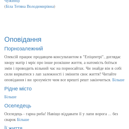
Чужинці
(
Біла Тетяна Володимирівна
)
Оповідання
Порнозалежний
Олексій працює продавцем-консультантом в "Епіцентрі", доглядає
хвору матір і мріє про інше розкішне життя, а натомість боїться
змін і проводить вільний час на порносайтах. Чи знайде він в собі
сили вирватися з лап залежності і змінити своє життя? Читайте
оповідання і ви зрозумієте чим все врешті решт закінчиться.
Більше
Рідне місто
Більше
Оселедець
Оселедець - гарна риба! Навіщо віддавати її у лапи ворога ... без
сварок
Більше
Її життя