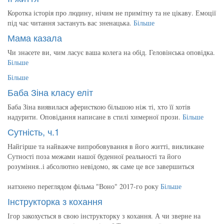
Коротка історія про людину, нічим не примітну та не цікаву. Емоції
під час читання застануть вас зненацька.
Більше
Мама казала
Чи знаєете ви, чим ласує ваша колега на обід. Геловінська оповідка.
Більше
Більше
Баба Зіна класу еліт
Баба Зіна виявилася аферисткою більшою ніж ті, хто її хотів
надурити. Оповідання написане в стилі химерної прози.
Більше
Сутність, ч.1
Найгірше та найважче випробовування в його житті, викликане
Сутності поза межами нашої буденної реальності та його
розуміння..і абсолютно невідомо, як саме це все завершиться
натхнено переглядом фільма "Воно" 2017-го року
Більше
Інструкторка з кохання
Ігор закохується в свою інструкторку з кохання. А чи зверне на