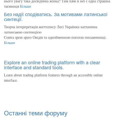
нього увагу така досвідчена жінка? Тим паче в неї є одна страшна
таємниця
Більше
Без надії сподіватись. За мотивами латинської
синтеції.
Творча інтерпретація життєпису Лесі Українки натхненна
латинською сентенцією
Contra spem spero Овідія та однойменною поезією письменниці.
Більше
Explore an online trading platform with a clear
interface and standard tools.
Learn about trading platform features through an accessible online
interface.
Останні теми форуму