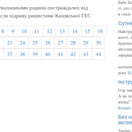
Баба Зі
увальниками родини постраждалих від
ті, хто
в стилі
ісля підриву рашистами Каховської ГЕС
Сутні
8
9
10
11
12
13
14
15
16
Найгірш
житті, 
23
24
25
26
27
28
29
30
буденно
абсолют
37
38
39
40
41
42
43
44
заверш
натхнен
року
Бі
Інстр
Ігор за
А чи зв
жінка? 
Більше
Без н
мотив
Творча 