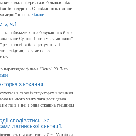
на виявилася аферисткою більшою ніж
 її хотів надурити. Оповідання написане
 химерної прози.
Більше
сть, ч.1
е та найважче випробовування в його
викликане Сутності поза межами нашої
ї реальності та його розуміння..і
но невідомо, як саме це все
иться
о переглядом фільма "Воно" 2017-го
льше
укторка з кохання
кохується в свою інструкторку з кохання.
ерне на нього увагу така досвідчена
Тим паче в неї є одна страшна таємниця
адії сподіватись. За
ами латинської синтеції.
інтерпретація життєпису Лесі Українки