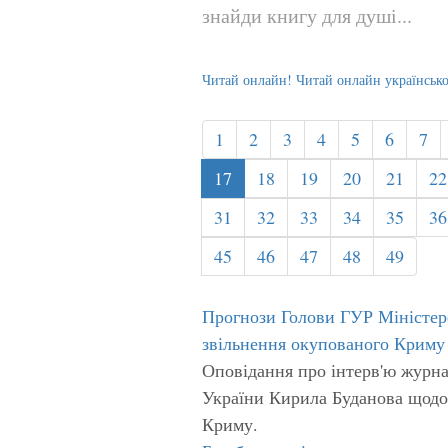
знайди книгу для душі...
Читай онлайн! Читай онлайн українськ
1
2
3
4
5
6
7
17
18
19
20
21
22
31
32
33
34
35
36
45
46
47
48
49
Прогнози Голови ГУР Міністер
звільнення окупованого Криму
Оповідання про інтерв'ю журн
України Кирила Буданова щодо
Криму.