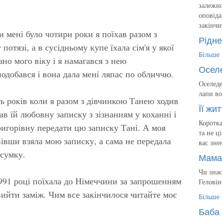
залежно
оповіда
закінчи
 мені було чотири роки я поїхав разом з
Рідне
отязі, а в сусідньому купе їхала сім'я у якої
Більше
но мого віку і я намагався з нею
Осел
одобався і вона дала мені ляпас по обличчю.
Оселеде
лапи во
ь років коли я разом з дівчинкою Танею ходив
Її жит
ав їй любовну записку з зізнанням у коханні і
Коротка
игорівну передати цю записку Тані. А моя
та не ц
вівши взяла мою записку, а сама не передала
вас зне
 сумку.
Мама
Чи знає
1991 році поїхала до Німеччини за запрошенням
Геловін
вийти заміж. Чим все закінчилося читайте моє
Більше
Баба 