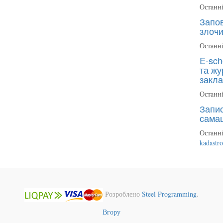
Останні
Запов
злочи
Останні
E-sch
та жу
закла
Останні
Запис
сама
Останні
kadastr
Розроблено
Steel Programming
.
Вгору