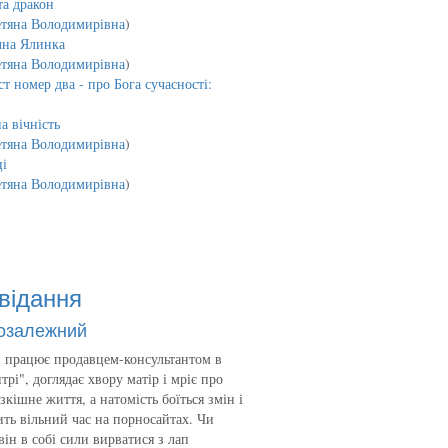
та дракон
етяна Володимирівна
)
чна Ялинка
етяна Володимирівна
)
т номер два - про Бога сучасності:
а вічність
етяна Володимирівна
)
і
етяна Володимирівна
)
відання
озалежний
 працює продавцем-консультантом в
трі", доглядає хвору матір і мріє про
зкішне життя, а натомість боїться змін і
ть вільний час на порносайтах. Чи
він в собі сили вирватися з лап