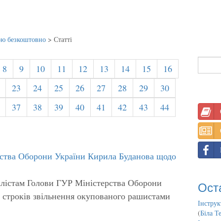
ою безкоштовно
>
Статті
8
9
10
11
12
13
14
15
16
23
24
25
26
27
28
29
30
37
38
39
40
41
42
43
44
ства Оборони України Кирила Буданова щодо
алістам Голови ГУР Міністерства Оборони
Ост
 строків звільнення окупованого рашистами
Інструк
(
Біла Т