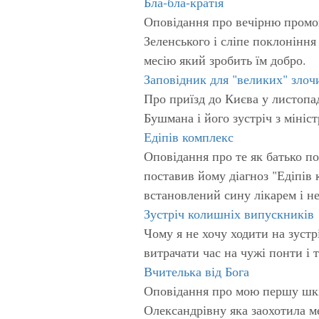
Бла-бла-кратія
Оповідання про вечірню промо
Зеленського і сліпе поклоніння
месію який зробить їм добро.
Заповідник для "великих" злоч
Про приїзд до Києва у листопа
Бушмана і його зустріч з міні
Едіпів комплекс
Оповідання про те як батько по
поставив йому діагноз "Едіпів 
встановлений сину лікарем і не 
Зустріч колишніх випускників
Чому я не хочу ходити на зуст
витрачати час на чужі понти і т
Вчителька від Бога
Оповідання про мою першу шкі
Олександрівну яка заохотила ме