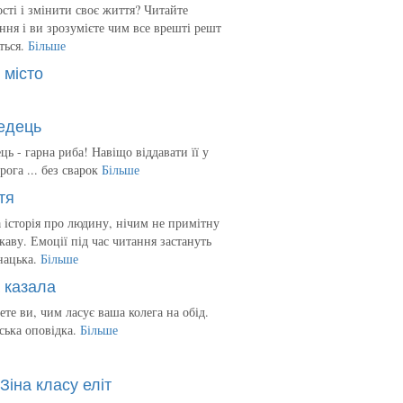
сті і змінити своє життя? Читайте
ння і ви зрозумієте чим все врешті решт
ться.
Більше
 місто
едець
ць - гарна риба! Навіщо віддавати її у
рога ... без сварок
Більше
тя
 історія про людину, нічим не примітну
ікаву. Емоції під час читання застануть
нацька.
Більше
 казала
ете ви, чим ласує ваша колега на обід.
ська оповідка.
Більше
Зіна класу еліт