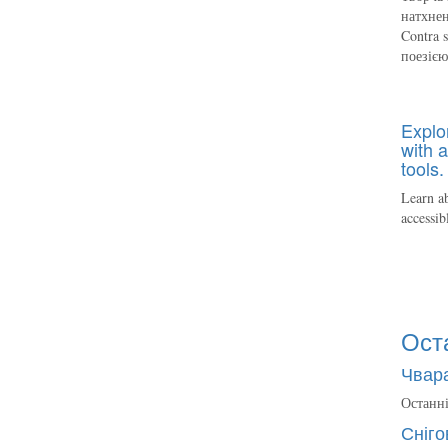
натхнен
Contra 
поезіє
Explo
with a
tools.
Learn ab
accessib
Ост
Чвара
Останні
Сніго