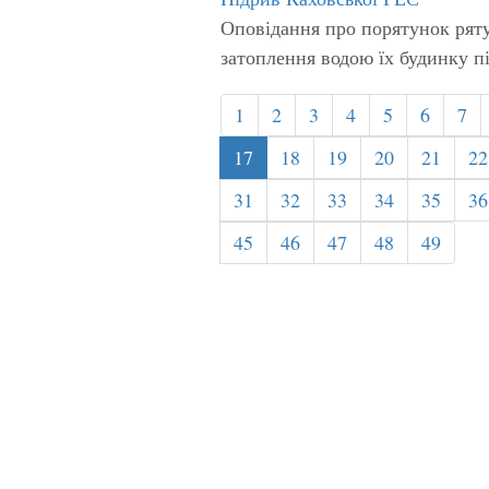
Оповідання про порятунок рят
затоплення водою їх будинку п
1
2
3
4
5
6
7
17
18
19
20
21
22
31
32
33
34
35
36
45
46
47
48
49