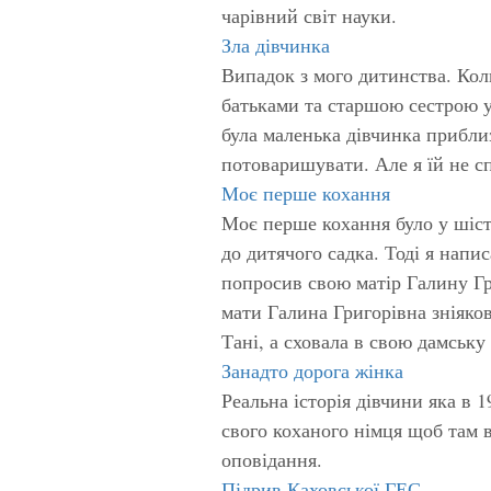
чарівний світ науки.
Зла дівчинка
Випадок з мого дитинства. Коли
батьками та старшою сестрою у п
була маленька дівчинка приблиз
потоваришувати. Але я їй не сп
Моє перше кохання
Моє перше кохання було у шіст
до дитячого садка. Тоді я напис
попросив свою матір Галину Гр
мати Галина Григорівна зніяко
Тані, а сховала в свою дамську
Занадто дорога жінка
Реальна історія дівчини яка в 
свого коханого німця щоб там 
оповідання.
Підрив Каховської ГЕС