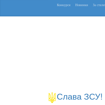
Конкурси
Новинки
За стил
Слава ЗСУ!