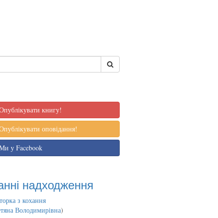
Опублікувати книгу!
Опублікувати оповідання!
Ми у Facebook
анні надходження
торка з кохання
етяна Володимирівна
)