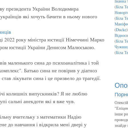
Іванна 
(
Біла Т
ву президента України Володимира
Новорі
 українців які хочуть бачити в ньому нового
(
Біла Т
Маніфес
(
Ducke
)
инців
Відносн
ді 2022 року міністра юстиції Німеччині Марко
(
Біла Т
стром юстиції України Денисом Малюською.
Чужинц
(
Біла Т
вів маленького сина до психоаналітика і той
комплекс". Батько сина не повірив у діагноз
став лікувати сина і це призвело до трагедії.
Опо
річі колишніх випускників? Я не люблю
Порн
упі сальні анекдоти які я вже чув.
Олексій
"Епіцен
інше ро
льну вчительку з математики Надію
проводи
не до навчання і відкрила мені двері у
знайде 