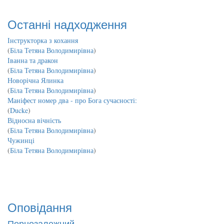
Останні надходження
Інструкторка з кохання
(
Біла Тетяна Володимирівна
)
Іванна та дракон
(
Біла Тетяна Володимирівна
)
Новорічна Ялинка
(
Біла Тетяна Володимирівна
)
Маніфест номер два - про Бога сучасності:
(
Ducke
)
Відносна вічність
(
Біла Тетяна Володимирівна
)
Чужинці
(
Біла Тетяна Володимирівна
)
Оповідання
Порнозалежний