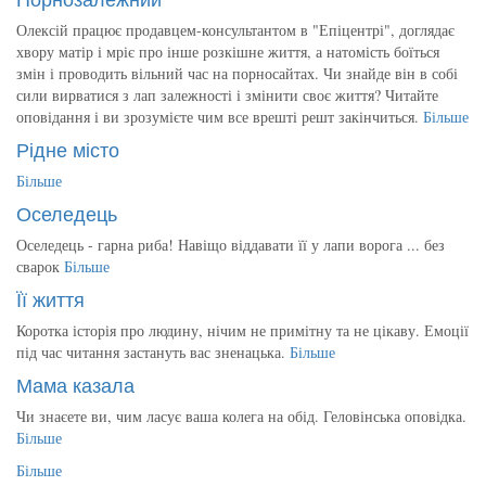
Олексій працює продавцем-консультантом в "Епіцентрі", доглядає
хвору матір і мріє про інше розкішне життя, а натомість боїться
змін і проводить вільний час на порносайтах. Чи знайде він в собі
сили вирватися з лап залежності і змінити своє життя? Читайте
оповідання і ви зрозумієте чим все врешті решт закінчиться.
Більше
Рідне місто
Більше
Оселедець
Оселедець - гарна риба! Навіщо віддавати її у лапи ворога ... без
сварок
Більше
Її життя
Коротка історія про людину, нічим не примітну та не цікаву. Емоції
під час читання застануть вас зненацька.
Більше
Мама казала
Чи знаєете ви, чим ласує ваша колега на обід. Геловінська оповідка.
Більше
Більше