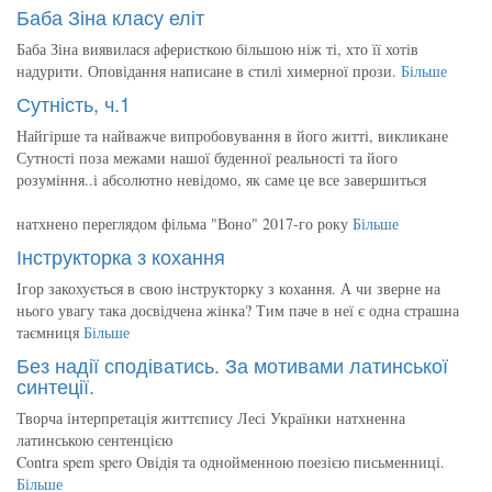
Баба Зіна класу еліт
Баба Зіна виявилася аферисткою більшою ніж ті, хто її хотів
надурити. Оповідання написане в стилі химерної прози.
Більше
Сутність, ч.1
Найгірше та найважче випробовування в його житті, викликане
Сутності поза межами нашої буденної реальності та його
розуміння..і абсолютно невідомо, як саме це все завершиться
натхнено переглядом фільма "Воно" 2017-го року
Більше
Інструкторка з кохання
Ігор закохується в свою інструкторку з кохання. А чи зверне на
нього увагу така досвідчена жінка? Тим паче в неї є одна страшна
таємниця
Більше
Без надії сподіватись. За мотивами латинської
синтеції.
Творча інтерпретація життєпису Лесі Українки натхненна
латинською сентенцією
Contra spem spero Овідія та однойменною поезією письменниці.
Більше