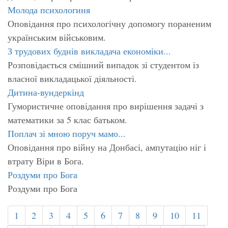
Молода психологиня
Оповідання про психологічну допомогу пораненим
українським військовим.
З трудових буднів викладача економіки...
Розповідається смішний випадок зі студентом із
власної викладацької діяльності.
Дитина-вундеркінд
Гумористичне оповідання про вирішення задачі з
математики за 5 клас батьком.
Поплач зі мною поруч мамо...
Оповідання про війну на Донбасі, ампутацію ніг і
втрату Віри в Бога.
Роздуми про Бога
Роздуми про Бога
1
2
3
4
5
6
7
8
9
10
11