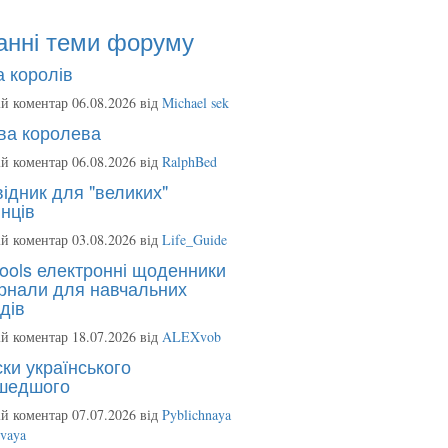
анні теми форуму
 королів
й коментар 06.08.2026 від
Michael sek
ва королева
й коментар 06.08.2026 від
RalphBed
ідник для "великих"
нців
й коментар 03.08.2026 від
Life_Guide
ools електронні щоденники
рнали для навчальних
дів
й коментар 18.07.2026 від
ALEXvob
ки українського
шедшого
й коментар 07.07.2026 від
Pyblichnaya
ovaya