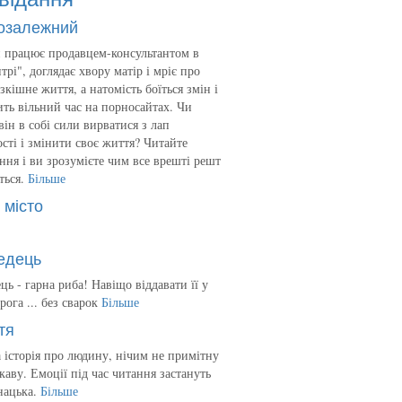
озалежний
 працює продавцем-консультантом в
трі", доглядає хвору матір і мріє про
зкішне життя, а натомість боїться змін і
ть вільний час на порносайтах. Чи
він в собі сили вирватися з лап
сті і змінити своє життя? Читайте
ння і ви зрозумієте чим все врешті решт
ться.
Більше
 місто
едець
ць - гарна риба! Навіщо віддавати її у
рога ... без сварок
Більше
тя
 історія про людину, нічим не примітну
ікаву. Емоції під час читання застануть
нацька.
Більше