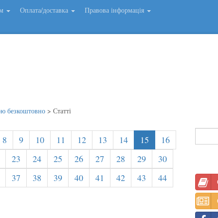
ем
Оплата/доставка
Правова інформація
ою безкоштовно
>
Статті
8
9
10
11
12
13
14
15
16
23
24
25
26
27
28
29
30
37
38
39
40
41
42
43
44