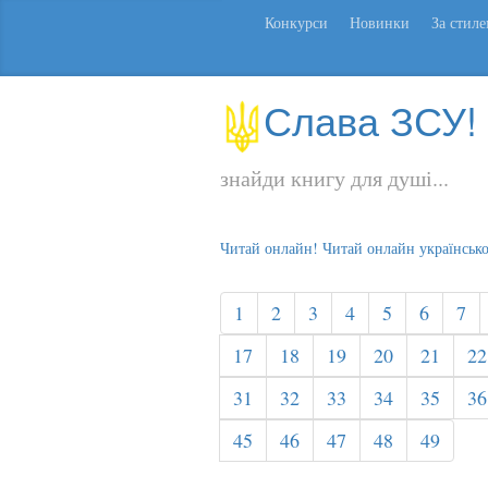
Конкурси
Новинки
За стил
Слава ЗСУ!
знайди книгу для душі...
Читай онлайн! Читай онлайн українськ
1
2
3
4
5
6
7
17
18
19
20
21
22
31
32
33
34
35
36
45
46
47
48
49