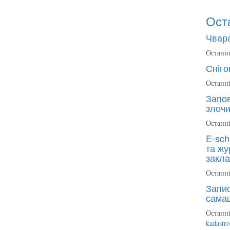
Ост
Чвара
Останні
Сніго
Останні
Запов
злочи
Останні
E-sch
та жу
закла
Останні
Запис
сама
Останні
kadastr