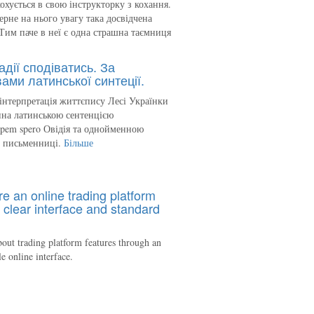
кохується в свою інструкторку з кохання.
ерне на нього увагу така досвідчена
Тим паче в неї є одна страшна таємниця
адії сподіватись. За
ами латинської синтеції.
інтерпретація життєпису Лесі Українки
на латинською сентенцією
spem spero Овідія та однойменною
ю письменниці.
Більше
re an online trading platform
 clear interface and standard
out trading platform features through an
le online interface.