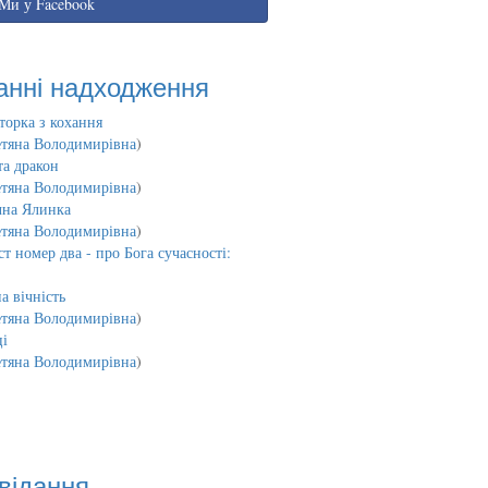
Ми у Facebook
анні надходження
торка з кохання
етяна Володимирівна
)
та дракон
етяна Володимирівна
)
чна Ялинка
етяна Володимирівна
)
т номер два - про Бога сучасності:
а вічність
етяна Володимирівна
)
і
етяна Володимирівна
)
відання