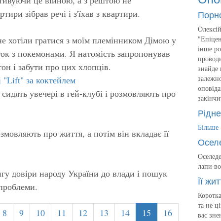
ири зібрав речі і з'їхав з квартири.
Порн
Олексій
не хотіли гратися з моїм племінником Дімою у
"Епіцен
інше ро
рток з покемонами. Я натомість запропонував
проводи
он і забути про цих хлопців.
знайде 
залежно
 "Lift" за коктейлем
оповіда
 сидять увечері в гей-клубі і розмовляють про
закінчи
Рідне
Більше
мовляють про життя, а потім він вкладає її
Осел
Оселеде
лапи во
гу довіри народу України до влади і пошук
Її жит
проблеми.
Коротка
та не ц
8
9
10
11
12
13
14
15
16
вас зне