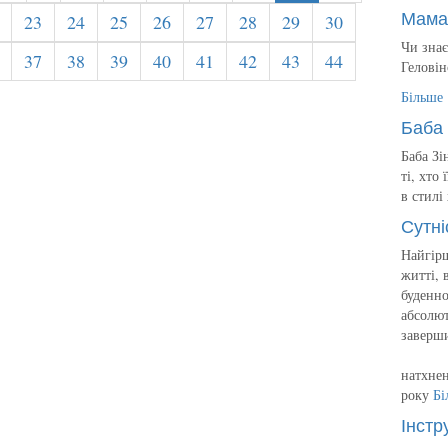
Мама
23
24
25
26
27
28
29
30
Чи знає
37
38
39
40
41
42
43
44
Геловін
Більше
Баба 
Баба Зі
ті, хто
в стилі
Сутні
Найгірш
житті, 
буденно
абсолют
заверш
натхнен
року
Бі
Інстр