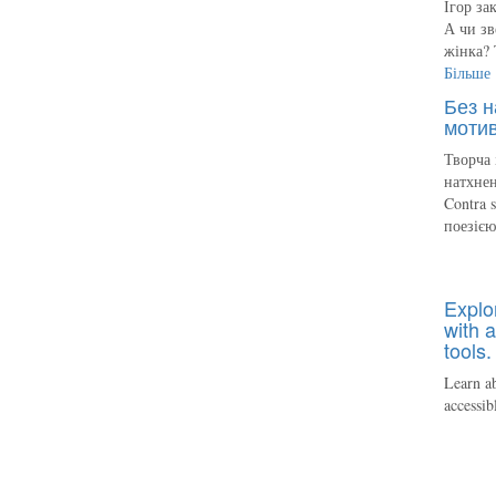
Ігор за
А чи зв
жінка? 
Більше
Без н
мотив
Творча 
натхнен
Contra 
поезіє
Explo
with a
tools.
Learn ab
accessib