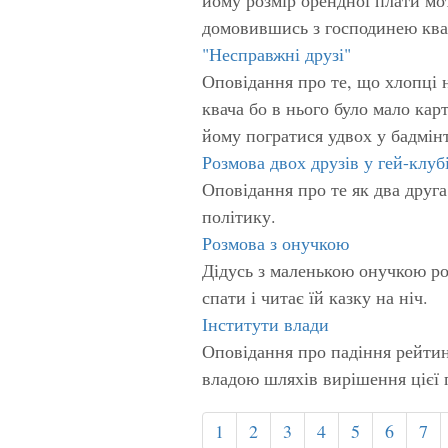
домовившись з господинею кварт
"Несправжні друзі"
Оповідання про те, що хлопці 
квача бо в нього було мало ка
йому погратися удвох у бадмінт
Розмова двох друзів у гей-клубі
Оповідання про те як два друга
політику.
Розмова з онучкою
Дідусь з маленькою онучкою роз
спати і читає їй казку на ніч.
Інститути влади
Оповідання про падіння рейтин
владою шляхів вирішення цієї 
1
2
3
4
5
6
7