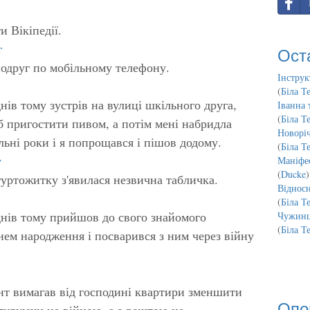
 Вікіпедії.
г
Ост
одруг по мобільному телефону.
Інструк
(
Біла Т
днів тому зустрів на вулиці шкільного друга,
Іванна 
(
Біла Т
б пригостити пивом, а потім мені набридла
Новорі
ьні роки і я попрощався і пішов додому.
(
Біла Т
у
Маніфес
(
Ducke
)
гуртожитку з'явилася незвична табличка.
Відносн
(
Біла Т
 днів тому прийшов до свого знайомого
Чужинц
(
Біла Т
нем народження і посварився з ним через війну
нт вимагав від господині квартири зменшити
Опо
тивуючи це війною, а з рештою не